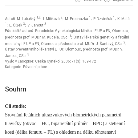
1,2
2
1
1
Autoři: M. Lubušký
; I. Míčková
; M. Procházka
; P. Dzvinčuk
; K. Malá
1
3
3
; L. Čížek
; V. Janout
Působiště autorů: Porodnicko-Gynekologická klinika LF UP a FN, Olomouc,
1
přednosta prof. MUDr. M. Kudela, CSc.
; Ústav lékařské genetiky a fetální
2
medicíny LF UP a FN, Olomouc, přednosta prof. MUDr. J. Šantavý, CSc.
;
Ústav preventivního lékařství LF UP, Olomouc, přednosta prof. MUDr. V.
3
Janout, CSc.
Vyšlo v časopise:
Ceska Gynekol 2006; 71(3): 169-172
Kategorie: Původní práce
Souhrn
Cíl studie:
Srovnání fetálních ultrazvukových biometrických parametrů
hlavičky (obvod –⁠ HC, biparietální průměr –⁠ BPD) a stehenní
kosti (délka femuru –⁠ FL) s ohledem na délku těhotenství