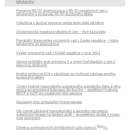
těhotenství
Prevence Rh (D) aloimunizace u Rh (D) negativních žen v
těhotenství a po porodu Rh (D) pozitivního dítěte
Cirkulácia v ductus venosus počas prvej doby pôrodnej
Cholestatická hepatóza těhotných žen – čtyři kazuistiky
Prenatální diagnostika vrozených vad v České republice – týdny
těhotenství při diagnostice
Výskyt vrozených vad v České republice v roce 2003
Sérové protilátky proti annexinu V a jiným fosfolipidům u žen s
poruchou plodnosti
Kvalita embryí po ICSI v závislosti na rychlosti nástupu prvního
buněčného dělení
Změny hodnot maximálního uzávěrového uretrálního tlaku a jeho
pozice po provedené kolpopexi dle Burche – prediktivní hodnota
MUCP a VLPP pro úspěšnost této operace
Současný stav ambulantní hysteroskopie
Vliv časně zahájené transdermální a perorální estrogenní
substituční terapie na lipidový profil – prospektivní studie s cross-
over designem
99m
Detekce sentinelových lymfatických uzlin pomocí
Tc-