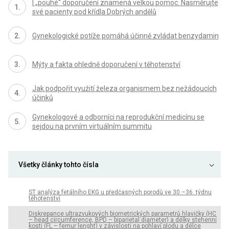
I „pouhé“ doporučení znamená velkou pomoc. Nasměrujte
své pacienty pod křídla Dobrých andělů
Gynekologické potíže pomáhá účinně zvládat benzydamin
Mýty a fakta ohledně doporučení v těhotenství
Jak podpořit využití železa organismem bez nežádoucích
účinků
Gynekologové a odborníci na reprodukční medicínu se
sejdou na prvním virtuálním summitu
Všetky články tohto čísla
ST analýza fetálního EKG u předčasných porodů ve 30.–36. týdnu
těhotenství
Diskrepance ultrazvukových biometrických parametrů hlavičky (HC
– head circumference, BPD – biparietal diameter) a délky stehenní
kosti (FL – femur lenght) v závislosti na pohlaví plodu a délce