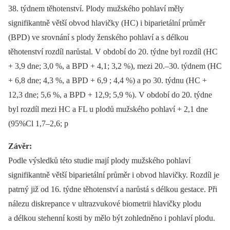
38. týdnem těhotenství. Plody mužského pohlaví měly
signifikantně větší obvod hlavičky (HC) i biparietální průměr
(BPD) ve srovnání s plody ženského pohlaví a s délkou
těhotenství rozdíl narůstal. V období do 20. týdne byl rozdíl (HC
+ 3,9 dne; 3,0 %, a BPD + 4,1; 3,2 %), mezi 20.–30. týdnem (HC
+ 6,8 dne; 4,3 %, a BPD + 6,9 ; 4,4 %) a po 30. týdnu (HC +
12,3 dne; 5,6 %, a BPD + 12,9; 5,9 %). V období do 20. týdne
byl rozdíl mezi HC a FL u plodů mužského pohlaví + 2,1 dne
(95%Cl 1,7–2,6; p
Závěr:
Podle výsledků této studie mají plody mužského pohlaví
signifikantně větší biparietální průměr i obvod hlavičky. Rozdíl je
patrný již od 16. týdne těhotenství a narůstá s délkou gestace. Při
nálezu diskrepance v ultrazvukové biometrii hlavičky plodu
a délkou stehenní kosti by mělo být zohledněno i pohlaví plodu.