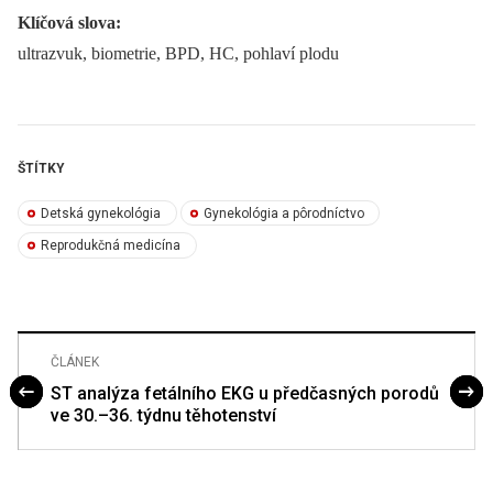
Klíčová slova:
ultrazvuk, biometrie, BPD, HC, pohlaví plodu
ŠTÍTKY
Detská gynekológia
Gynekológia a pôrodníctvo
Reprodukčná medicína
ČLÁNEK
ST analýza fetálního EKG u předčasných porodů
ve 30.–36. týdnu těhotenství