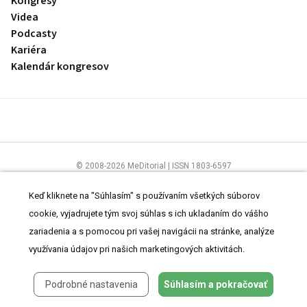
Kongresy
Videa
Podcasty
Kariéra
Kalendár kongresov
© 2008-2026 MeDitorial | ISSN 1803-6597
Stránky preLekára.sk sú určené výhradne odborníkom v zdravotníctve.
Čítajte
prehlásenie
a
Zásady spracovania osobných údajov
.
Keď kliknete na "Súhlasím" s používaním všetkých súborov
cookie, vyjadrujete tým svoj súhlas s ich ukladaním do vášho
zariadenia a s pomocou pri vašej navigácii na stránke, analýze
využívania údajov pri našich marketingových aktivitách.
Podrobné nastavenia
Súhlasím a pokračovať