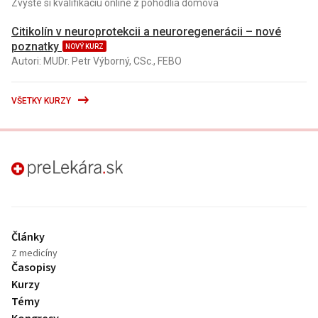
Zvýšte si kvalifikáciu online z pohodlia domova
Citikolín v neuroprotekcii a neuroregenerácii – nové
poznatky
NOVÝ KURZ
Autori: MUDr. Petr Výborný, CSc., FEBO
VŠETKY KURZY
preLekára.sk
Články
Z medicíny
Časopisy
Kurzy
Témy