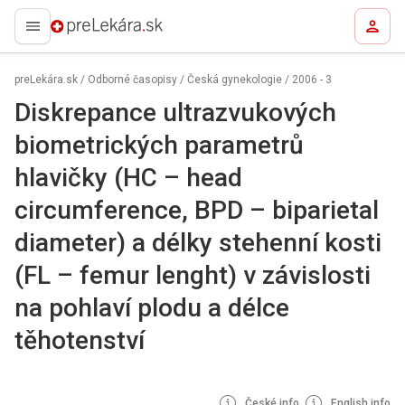
preLekára.sk
preLekára.sk
/
Odborné časopisy
/
Česká gynekologie
/
2006 - 3
Diskrepance ultrazvukových
biometrických parametrů
hlavičky (HC – head
circumference, BPD – biparietal
diameter) a délky stehenní kosti
(FL – femur lenght) v závislosti
na pohlaví plodu a délce
těhotenství
České info
English info