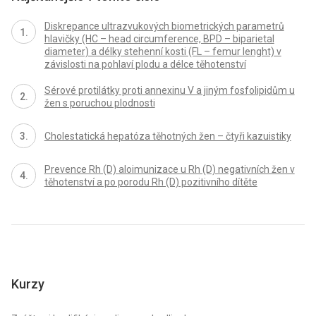
Diskrepance ultrazvukových biometrických parametrů
hlavičky (HC – head circumference, BPD – biparietal
diameter) a délky stehenní kosti (FL – femur lenght) v
závislosti na pohlaví plodu a délce těhotenství
Sérové protilátky proti annexinu V a jiným fosfolipidům u
žen s poruchou plodnosti
Cholestatická hepatóza těhotných žen – čtyři kazuistiky
Prevence Rh (D) aloimunizace u Rh (D) negativních žen v
těhotenství a po porodu Rh (D) pozitivního dítěte
Kurzy