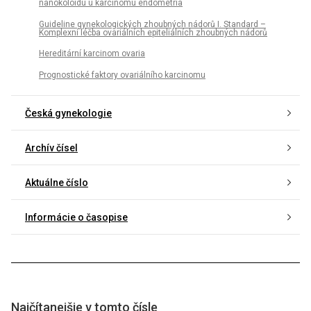
nanokoloidu u karcinomu endometria
Guideline gynekologických zhoubných nádorů I. Standard –
Komplexní léčba ovariálních epiteliálních zhoubných nádorů
Hereditární karcinom ovaria
Prognostické faktory ovariálního karcinomu
Česká gynekologie
Archív čísel
Aktuálne číslo
Informácie o časopise
Najčítanejšie v tomto čísle