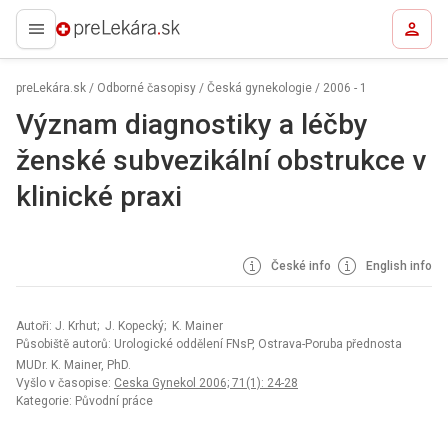
preLekára.sk
preLekára.sk
/
Odborné časopisy
/
Česká gynekologie
/
2006 - 1
Význam diagnostiky a léčby
ženské subvezikální obstrukce v
klinické praxi
České info
English info
Autoři: J. Krhut; J. Kopecký; K. Mainer
Působiště autorů: Urologické oddělení FNsP, Ostrava-Poruba přednosta
MUDr. K. Mainer, PhD.
Vyšlo v časopise:
Ceska Gynekol 2006; 71(1): 24-28
Kategorie: Původní práce