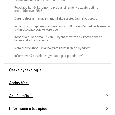
Populace buněk karcinomu prsu a její změny v závislosti na
protinádorové léčbě
Diagnostika a management infekce u předčasného porodu
Intraduktální papilární proliferace prsu. Aktuální přehled problematiky
a klinicko-patologické korelace
Kontinuální schéma užívání – významný trend v kombinované
hormonální kontracepci
Role drospirenonu v léčbě premenstruačního syndromu
Informovaný souhlas v gynekologii a porodnictví
Česká gynekologie
Archív čísel
Aktuálne číslo
Informácie o časopise