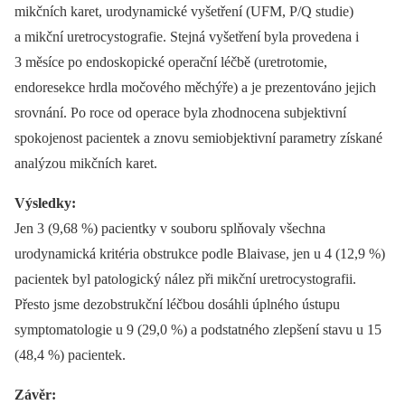
mikčních karet, urodynamické vyšetření (UFM, P/Q studie)
a mikční uretrocystografie. Stejná vyšetření byla provedena i
3 měsíce po endoskopické operační léčbě (uretrotomie,
endoresekce hrdla močového měchýře) a je prezentováno jejich
srovnání. Po roce od operace byla zhodnocena subjektivní
spokojenost pacientek a znovu semiobjektivní parametry získané
analýzou mikčních karet.
Výsledky:
Jen 3 (9,68 %) pacientky v souboru splňovaly všechna
urodynamická kritéria obstrukce podle Blaivase, jen u 4 (12,9 %)
pacientek byl patologický nález při mikční uretrocystografii.
Přesto jsme dezobstrukční léčbou dosáhli úplného ústupu
symptomatologie u 9 (29,0 %) a podstatného zlepšení stavu u 15
(48,4 %) pacientek.
Závěr: