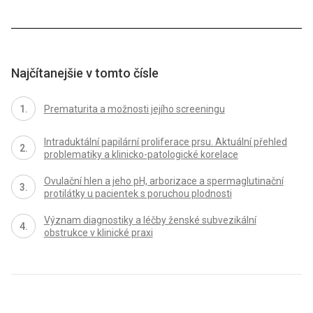
Najčítanejšie v tomto čísle
Prematurita a možnosti jejího screeningu
Intraduktální papilární proliferace prsu. Aktuální přehled
problematiky a klinicko-patologické korelace
Ovulační hlen a jeho pH, arborizace a spermaglutinační
protilátky u pacientek s poruchou plodnosti
Význam diagnostiky a léčby ženské subvezikální
obstrukce v klinické praxi