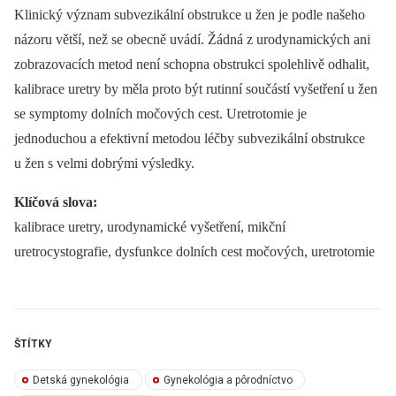
Klinický význam subvezikální obstrukce u žen je podle našeho
názoru větší, než se obecně uvádí. Žádná z urodynamických ani
zobrazovacích metod není schopna obstrukci spolehlivě odhalit,
kalibrace uretry by měla proto být rutinní součástí vyšetření u žen
se symptomy dolních močových cest. Uretrotomie je
jednoduchou a efektivní metodou léčby subvezikální obstrukce
u žen s velmi dobrými výsledky.
Klíčová slova:
kalibrace uretry, urodynamické vyšetření, mikční
uretrocystografie, dysfunkce dolních cest močových, uretrotomie
ŠTÍTKY
Detská gynekológia
Gynekológia a pôrodníctvo