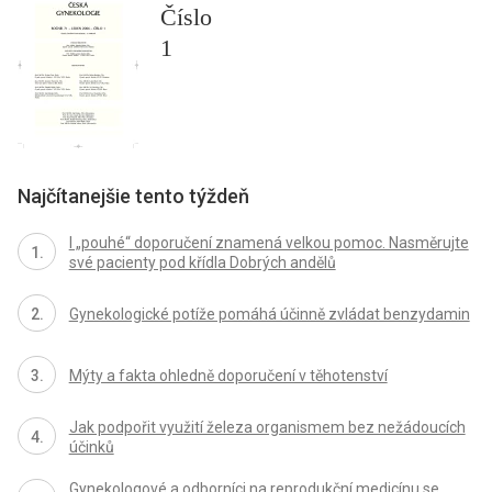
Číslo
1
Najčítanejšie tento týždeň
I „pouhé“ doporučení znamená velkou pomoc. Nasměrujte
své pacienty pod křídla Dobrých andělů
Gynekologické potíže pomáhá účinně zvládat benzydamin
Mýty a fakta ohledně doporučení v těhotenství
Jak podpořit využití železa organismem bez nežádoucích
účinků
Gynekologové a odborníci na reprodukční medicínu se