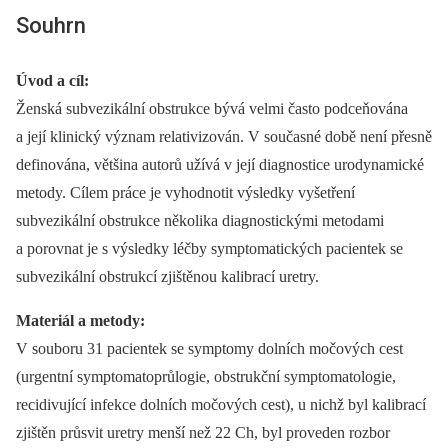
Souhrn
Úvod a cíl:
Ženská subvezikální obstrukce bývá velmi často podceňována
a její klinický význam relativizován. V současné době není přesně
definována, většina autorů užívá v její diagnostice urodynamické
metody. Cílem práce je vyhodnotit výsledky vyšetření
subvezikální obstrukce několika diagnostickými metodami
a porovnat je s výsledky léčby symptomatických pacientek se
subvezikální obstrukcí zjištěnou kalibrací uretry.
Materiál a metody:
V souboru 31 pacientek se symptomy dolních močových cest
(urgentní symptomatoprůlogie, obstrukční symptomatologie,
recidivující infekce dolních močových cest), u nichž byl kalibrací
zjištěn průsvit uretry menší než 22 Ch, byl proveden rozbor