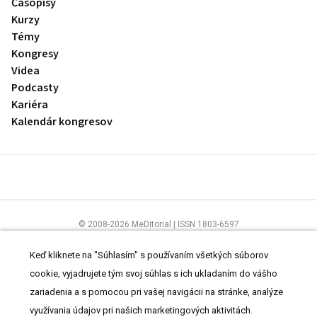
Časopisy
Kurzy
Témy
Kongresy
Videa
Podcasty
Kariéra
Kalendár kongresov
© 2008-2026 MeDitorial | ISSN 1803-6597
Stránky preLekára.sk sú určené výhradne odborníkom v zdravotníctve.
Čítajte
prehlásenie
a
Zásady spracovania osobných údajov
.
Keď kliknete na "Súhlasím" s používaním všetkých súborov
cookie, vyjadrujete tým svoj súhlas s ich ukladaním do vášho
zariadenia a s pomocou pri vašej navigácii na stránke, analýze
využívania údajov pri našich marketingových aktivitách.