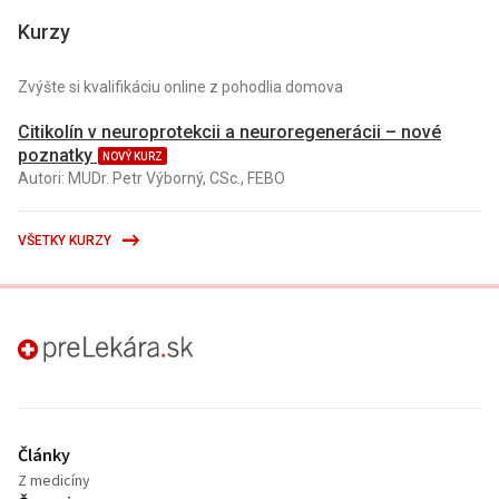
Kurzy
Zvýšte si kvalifikáciu online z pohodlia domova
Citikolín v neuroprotekcii a neuroregenerácii – nové
poznatky
NOVÝ KURZ
Autori: MUDr. Petr Výborný, CSc., FEBO
VŠETKY KURZY
preLekára.sk
Články
Z medicíny