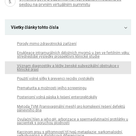
sejdou na prvním virtuálním summitu
Všetky články tohto čísla
Porody mimo zdravotnická zařízení
Enukleace intramurálních děložních myomů u žen ve fertilním věku:
střednědobé výsledky prospektivní klinické studie
Význam diagnostiky a léčby ženské subvezikální obstrukce v
klinické praxi
Použití volné síťky k prevenci recidiv cystokély
Prematurita a možnosti jejího screeningu
Posteriorní volná páska k řešení enterorektokély
Metoda TVM (transvaginální mesh) pro komplexní řešení defektů
pánevního dna
Ovulační hlen a jeho pH, arborizace a spermaglutinační protilátky u
pacientek s poruchou plodnosti
Karcinom prsu s přítomností tří typů metaplazie: sarkomaloidní,
velkobuněčná a dlaždicová diferenciace