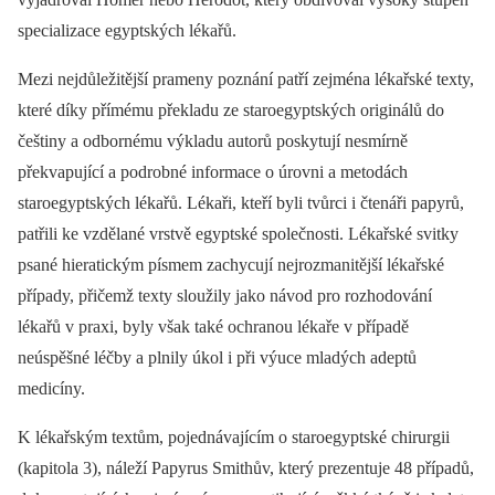
specializace egyptských lékařů.
Mezi nejdůležitější prameny poznání patří zejména lékařské texty,
které díky přímému překladu ze staroegyptských originálů do
češtiny a odbornému výkladu autorů poskytují nesmírně
překvapující a podrobné informace o úrovni a metodách
staroegyptských lékařů. Lékaři, kteří byli tvůrci i čtenáři papyrů,
patřili ke vzdělané vrstvě egyptské společnosti. Lékařské svitky
psané hieratickým písmem zachycují nejrozmanitější lékařské
případy, přičemž texty sloužily jako návod pro rozhodování
lékařů v praxi, byly však také ochranou lékaře v případě
neúspěšné léčby a plnily úkol i při výuce mladých adeptů
medicíny.
K lékařským textům, pojednávajícím o staroegyptské chirurgii
(kapitola 3), náleží Papyrus Smithův, který prezentuje 48 případů,