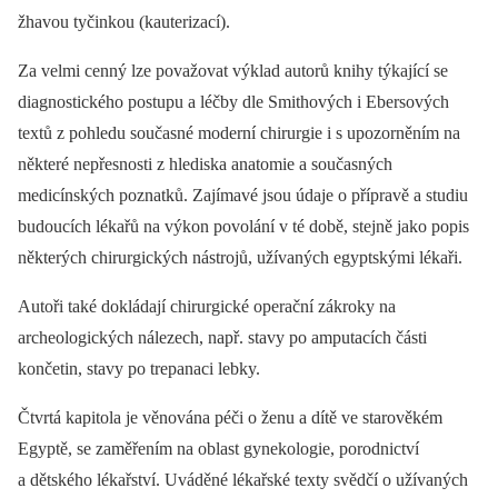
žhavou tyčinkou (kauterizací).
Za velmi cenný lze považovat výklad autorů knihy týkající se
diagnostického postupu a léčby dle Smithových i Ebersových
textů z pohledu současné moderní chirurgie i s upozorněním na
některé nepřesnosti z hlediska anatomie a současných
medicínských poznatků. Zajímavé jsou údaje o přípravě a studiu
budoucích lékařů na výkon povolání v té době, stejně jako popis
některých chirurgických nástrojů, užívaných egyptskými lékaři.
Autoři také dokládají chirurgické operační zákroky na
archeologických nálezech, např. stavy po amputacích části
končetin, stavy po trepanaci lebky.
Čtvrtá kapitola je věnována péči o ženu a dítě ve starověkém
Egyptě, se zaměřením na oblast gynekologie, porodnictví
a dětského lékařství. Uváděné lékařské texty svědčí o užívaných