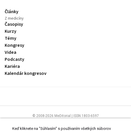
Články
Z medicíny
Časopisy
Kurzy
Témy
Kongresy
Videa
Podcasty
Kariéra
Kalendár kongresov
© 2008-2026 MeDitorial | ISSN 1803-6597
Stránky preLekára.sk sú určené výhradne odborníkom v zdravotníctve.
Čítajte
prehlásenie
a
Zásady spracovania osobných údajov
.
Keď kliknete na "Súhlasím" s používaním všetkých súborov