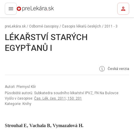
preLekára.sk
preLekára.sk
/
Odborné časopisy
/
Časopis lékařů českých
/
2011 - 3
LÉKAŘSTVÍ STARÝCH
EGYPŤANŮ I
Česká verzia
Autoři: Přemysl Klír
Působiště autorů: Subkatedra soudního lékařství IPVZ, FN Na Bulovce
Vyšlo v časopise:
Čas. Lék. čes. 2011; 150: 201
Kategorie: Knihy
Strouhal E, Vachala B, Vymazalová H.