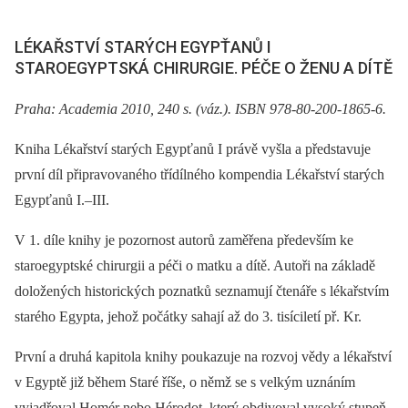
LÉKAŘSTVÍ STARÝCH EGYPŤANŮ I
STAROEGYPTSKÁ CHIRURGIE. PÉČE O ŽENU A DÍTĚ
Praha: Academia 2010, 240 s. (váz.). ISBN 978-80-200-1865-6.
Kniha Lékařství starých Egypťa­nů I právě vyšla a představuje
první díl připravovaného třídílného kompendia Lékařství starých
Egypťanů I.–III.
V 1. díle knihy je pozornost autorů zaměřena především ke
staroegyptské chirurgii a péči o matku a dítě. Autoři na základě
doložených historických poznatků seznamují čtenáře s lékařstvím
starého Egypta, jehož počátky sahají až do 3. tisíciletí př. Kr.
První a druhá kapitola knihy poukazuje na rozvoj vědy a lékařství
v Egyptě již během Staré říše, o němž se s velkým uznáním
vyjadřoval Homér nebo Hérodot, který obdivoval vysoký stupeň