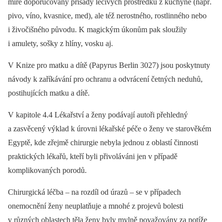
míře doporučovány přísady léčivých prostředků z kuchyně (např.
pivo, víno, kvasnice, med), ale též nerostného, rostlinného nebo
i živočišného původu. K magickým úkonům pak sloužily
i amulety, sošky z hlíny, vosku aj.
V Knize pro matku a dítě (Papyrus Berlin 3027) jsou poskytnuty
návody k zaříkávání pro ochranu a odvrácení četných neduhů,
postihujících matku a dítě.
V kapitole 4.4 Lékařství a ženy podávají autoři přehledný
a zasvěcený výklad k úrovni lékařské péče o ženy ve starověkém
Egyptě, kde zřejmě chirurgie nebyla jednou z oblastí činnosti
praktických lékařů, kteří byli přivoláváni jen v případě
komplikovaných porodů.
Chirurgická léčba –⁠ na rozdíl od úrazů –⁠ se v případech
onemocnění ženy neuplatňuje a mnohé z projevů bolesti
v různých oblastech těla ženy byly mylně považovány za potíže