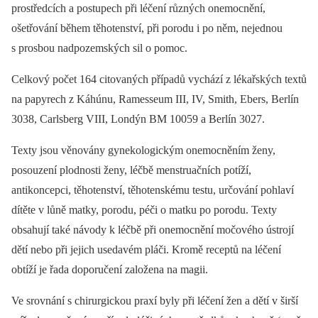
prostředcích a postupech při léčení různých onemocnění,
ošetřování během těhotenství, při porodu i po něm, nejednou
s prosbou nadpozemských sil o pomoc.
Celkový počet 164 citovaných případů vychází z lékařských textů
na papyrech z Káhúnu, Ramesseum III, IV, Smith, Ebers, Berlín
3038, Carlsberg VIII, Londýn BM 10059 a Berlín 3027.
Texty jsou věnovány gynekologickým onemocněním ženy,
posouzení plodnosti ženy, léčbě menstruačních potíží,
antikoncepci, těhotenství, těhotenskému testu, určování pohlaví
dítěte v lůně matky, porodu, péči o matku po porodu. Texty
obsahují také návody k léčbě při onemocnění močového ústrojí
dětí nebo při jejich usedavém pláči. Kromě receptů na léčení
obtíží je řada doporučení založena na magii.
Ve srovnání s chirurgickou praxí byly při léčení žen a dětí v širší