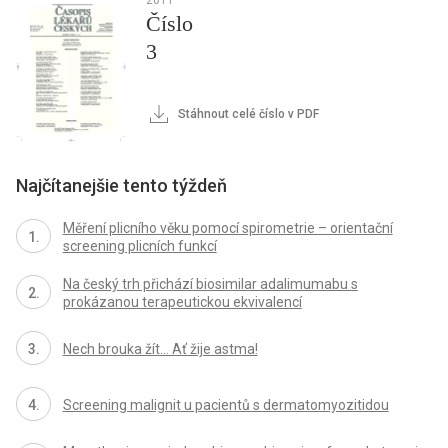
Číslo
3
Stáhnout celé číslo v PDF
Najčítanejšie tento týždeň
Měření plicního věku pomocí spirometrie – orientační
screening plicních funkcí
Na český trh přichází biosimilar adalimumabu s
prokázanou terapeutickou ekvivalencí
Nech brouka žít… Ať žije astma!
Screening malignit u pacientů s dermatomyozitidou