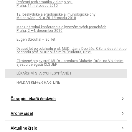
Profesní problematika v alergologii
Praha, 11. listopadu 2010
12. beskydské alergologické a imunologické dny
Malenovice, 19. a 20. listopadu 2010
Medzinárodná konferencia o lyzozómových poruchách
Praha, 2.–4. december 2010
Eugen Strouhal – 80. let
Dvacet let po odchodu prof. MUDr. Jana Dobiáše, CSc. a deset let po
odchodu prof. MUDr. Vladimíra Študenta, DrSc.
Zkrácený projev prof. MUDr. Jaroslava Blahoše, DrSc. na Volebním
sjezdu delegátů ČLS JEP
LÉKAŘSTVÍ STARÝCH EGYPŤANŮ I
HALDAN KEFFER HARTLINE
Časopis lékařů českých
Archív čísel
Aktuálne číslo