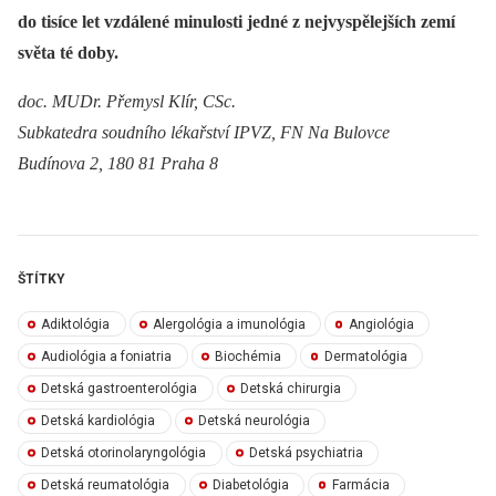
do tisíce let vzdálené minulosti jedné z nejvyspělejších zemí
světa té doby.
doc. MUDr. Přemysl Klír, CSc.
Subkatedra soudního lékařství IPVZ, FN Na Bulovce
Budínova 2, 180 81 Praha 8
ŠTÍTKY
Adiktológia
Alergológia a imunológia
Angiológia
Audiológia a foniatria
Biochémia
Dermatológia
Detská gastroenterológia
Detská chirurgia
Detská kardiológia
Detská neurológia
Detská otorinolaryngológia
Detská psychiatria
Detská reumatológia
Diabetológia
Farmácia