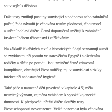
související s dělohou.
Dále texty zmiňují postupy související s podporou nebo zabránění
početí, řada návodů je věnována testům plodnosti, těhotenství
a určení pohlaví dítěte. Četná doporučení směřují k zabránění
krvácení během těhotenství i zaříkáváním.
Na základě lékařských textů a historických údajů seznamují autoři
se zvyklostmi při porodu ve starověkém Egyptě i s ošetřením
rodičky a dítěte po porodu. Jsou zmíněné četné zdravotní
komplikace, ohrožující život rodičky, mj. v souvislosti s riziky
infekce při nedostatečné hygieně.
Také péče o narozené děti (uvedená v kapitole 4.5) měla
nesmírný význam, zejména vzhledem k vysoké kojenecké
úmrtnosti. K předpovědi přežití dítěte sloužily testy
životaschopnosti novorozence. Velká pozornost byla věnována