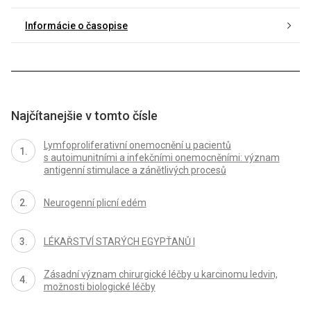
Informácie o časopise
Najčítanejšie v tomto čísle
Lymfoproliferativní onemocnění u pacientů
s autoimunitními a infekčními onemocněními: význam
antigenní stimulace a zánětlivých procesů
Neurogenní plicní edém
LÉKAŘSTVÍ STARÝCH EGYPŤANŮ I
Zásadní význam chirurgické léčby u karcinomu ledvin,
možnosti biologické léčby