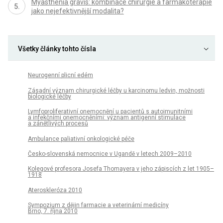
Myasthenia gravis: kombinace chirurgie a farmakoterapie
jako nejefektivnější modalita?
Všetky články tohto čísla
Neurogenní plicní edém
Zásadní význam chirurgické léčby u karcinomu ledvin, možnosti
biologické léčby
Lymfoproliferativní onemocnění u pacientů s autoimunitními
a infekčními onemocněními: význam antigenní stimulace
a zánětlivých procesů
Ambulance paliativní onkologické péče
Česko-slovenská nemocnice v Ugandě v letech 2009–2010
Kolegové profesora Josefa Thomayera v jeho zápiscích z let 1905–
1918
Ateroskleróza 2010
Sympozium z dějin farmacie a veterinární medicíny
Brno, 7. října 2010