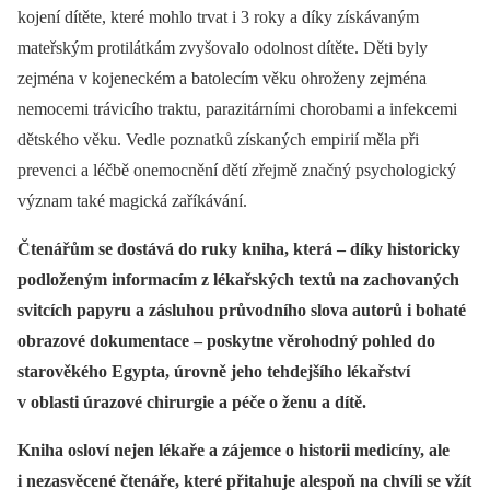
kojení dítěte, které mohlo trvat i 3 roky a díky získávaným
mateřským protilátkám zvyšovalo odolnost dítěte. Děti byly
zejména v kojeneckém a batolecím věku ohroženy zejména
nemocemi trávicího traktu, parazitárními chorobami a infekcemi
dětského věku. Vedle poznatků získaných empirií měla při
prevenci a léčbě onemocnění dětí zřejmě značný psychologický
význam také magická zaříkávání.
Čtenářům se dostává do ruky kniha, která –⁠ díky historicky
podloženým informacím z lékařských textů na zachovaných
svitcích papyru a zásluhou průvodního slova autorů i bohaté
obrazové dokumentace –⁠ poskytne věrohodný pohled do
starověkého Egypta, úrovně jeho tehdejšího lékařství
v oblasti úrazové chirurgie a péče o ženu a dítě.
Kniha osloví nejen lékaře a zájemce o historii medicíny, ale
i nezasvěcené čtenáře, které přitahuje alespoň na chvíli se vžít