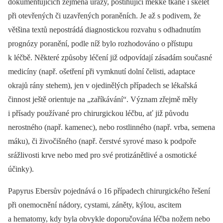
dokumentujících zejména úrazy, postihující měkké tkáně i skelet
při otevřených či uzavřených poraněních. Je až s podivem, že
většina textů nepostrádá diagnostickou rozvahu s odhadnutím
prognózy poranění, podle níž bylo rozhodováno o přístupu
k léčbě. Některé způsoby léčení již odpovídají zásadám současné
medicíny (např. ošetření při vymknutí dolní čelisti, adaptace
okrajů rány stehem), jen v ojedinělých případech se lékařská
činnost ještě orientuje na „zaříkávání“. Význam zřejmě měly
i přísady používané pro chirurgickou léčbu, ať již původu
nerostného (např. kamenec), nebo rostlinného (např. vrba, semena
máku), či živočišného (např. čerstvé syrové maso k podpoře
srážlivosti krve nebo med pro své protizánětlivé a osmotické
účinky).
Papyrus Ebersův pojednává o 16 případech chirurgického řešení
při onemocnění nádory, cystami, záněty, kýlou, ascitem
a hematomy, kdy byla obvykle doporučována léčba nožem nebo