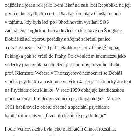
odjíždí na jeden rok jako lodní lékař na naší lodi Republika na její
první dálně-východní cestu. Plavba skončila v Čínském moři
v tajfunu, kdy byla loď po 48hodinovém vysílání SOS
zachráněna anglickou lodí a dovlečena k opravě do Šanghaje.
Dobiáš zůstal oporou posádky a zřejmě zabránil panice
a dezorganizaci. Zůstal pak několik měsíců v Číně (Šanghaj,
Peking) a pak se vrátil do Prahy. Po dvouletém intermezzu jako
vědecký pracovník na oddělení pro choroby krevního oběhu
prof. Klementa Webera v Thomayerově nemocnici se Dobiáš
vrací k psychiatrii a nastupuje ve věku 41 let jako klinický asistent
na Psychiatrickou kliniku. V roce 1959 obhajuje kandidátskou
práci na téma „Problémy evoluční psychopatologie“. V roce
1961 habilitoval z oboru obecné a speciální psychiatrie
habilitačním spisem „Úvod do lékařské psychologie“.
Podle Vencovského byla jeho publikační činnost rozsáhlá,