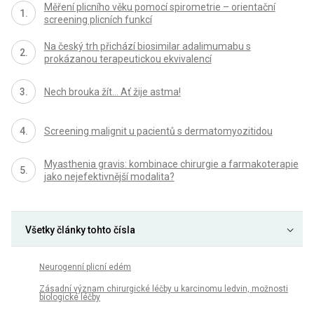
Měření plicního věku pomocí spirometrie – orientační
screening plicních funkcí
Na český trh přichází biosimilar adalimumabu s
prokázanou terapeutickou ekvivalencí
Nech brouka žít… Ať žije astma!
Screening malignit u pacientů s dermatomyozitidou
Myasthenia gravis: kombinace chirurgie a farmakoterapie
jako nejefektivnější modalita?
Všetky články tohto čísla
Neurogenní plicní edém
Zásadní význam chirurgické léčby u karcinomu ledvin, možnosti
biologické léčby