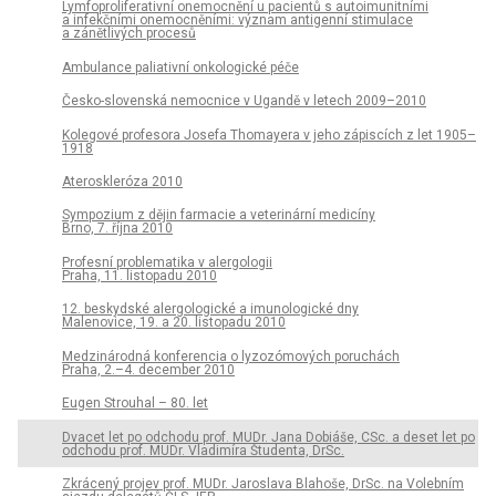
Lymfoproliferativní onemocnění u pacientů s autoimunitními
a infekčními onemocněními: význam antigenní stimulace
a zánětlivých procesů
Ambulance paliativní onkologické péče
Česko-slovenská nemocnice v Ugandě v letech 2009–2010
Kolegové profesora Josefa Thomayera v jeho zápiscích z let 1905–
1918
Ateroskleróza 2010
Sympozium z dějin farmacie a veterinární medicíny
Brno, 7. října 2010
Profesní problematika v alergologii
Praha, 11. listopadu 2010
12. beskydské alergologické a imunologické dny
Malenovice, 19. a 20. listopadu 2010
Medzinárodná konferencia o lyzozómových poruchách
Praha, 2.–4. december 2010
Eugen Strouhal – 80. let
Dvacet let po odchodu prof. MUDr. Jana Dobiáše, CSc. a deset let po
odchodu prof. MUDr. Vladimíra Študenta, DrSc.
Zkrácený projev prof. MUDr. Jaroslava Blahoše, DrSc. na Volebním