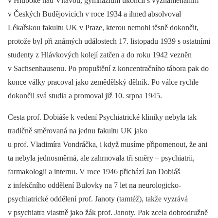
v Hluboké nad Vltavou, gymnázium ukončil s vyznamenáním
v Českých Budějovicích v roce 1934 a ihned absolvoval
Lékařskou fakultu UK v Praze, kterou nemohl těsně dokončit,
protože byl při známých událostech 17. listopadu 1939 s ostatními
studenty z Hlávkových kolejí zatčen a do roku 1942 vezněn
v Sachsenhausenu. Po propuštění z koncentračního tábora pak do
konce války pracoval jako zemědělský dělník. Po válce rychle
dokončil svá studia a promoval již 10. srpna 1945.
Cesta prof. Dobiáše k vedení Psychiatrické kliniky nebyla tak
tradičně směrovaná na jednu fakultu UK jako
u prof. Vladimíra Vondráčka, i když musíme připomenout, že ani
ta nebyla jednosměrná, ale zahrnovala tři směry –⁠ psychiatrii,
farmakologii a internu. V roce 1946 přichází Jan Dobiáš
z infekčního oddělení Bulovky na 7 let na neurologicko-
psychiatrické oddělení prof. Janoty (tamtéž), takže vyzrává
v psychiatra vlastně jako žák prof. Janoty. Pak zcela dobrodružně