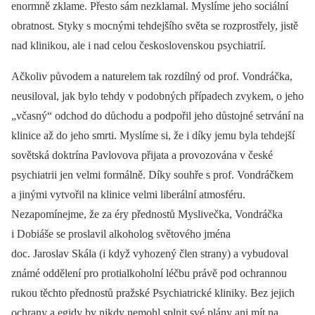
enormně zklame. Přesto sám nezklamal. Myslíme jeho sociální
obratnost. Styky s mocnými tehdejšího světa se rozprostřely, jistě
nad klinikou, ale i nad celou československou psychiatrií.
Ačkoliv původem a naturelem tak rozdílný od prof. Vondráčka,
neusiloval, jak bylo tehdy v podobných případech zvykem, o jeho
„včasný“ odchod do důchodu a podpořil jeho důstojné setrvání na
klinice až do jeho smrti. Myslíme si, že i díky jemu byla tehdejší
sovětská doktrína Pavlovova přijata a provozována v české
psychiatrii jen velmi formálně. Díky souhře s prof. Vondráčkem
a jinými vytvořil na klinice velmi liberální atmosféru.
Nezapomínejme, že za éry přednostů Myslivečka, Vondráčka
i Dobiáše se proslavil alkoholog světového jména
doc. Jaroslav Skála (i když vyhozený člen strany) a vybudoval
známé oddělení pro protialkoholní léčbu právě pod ochrannou
rukou těchto přednostů pražské Psychiatrické kliniky. Bez jejich
ochrany a egidy by nikdy nemohl splnit své plány ani mít na