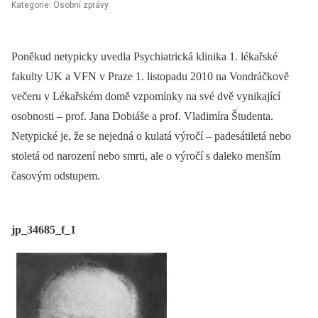
Kategorie: Osobní zprávy
Poněkud netypicky uvedla Psychiatrická klinika 1. lékařské
fakulty UK a VFN v Praze 1. listopadu 2010 na Vondráčkově
večeru v Lékařském domě vzpomínky na své dvě vynikající
osobnosti –⁠ prof. Jana Dobiáše a prof. Vladimíra Študenta.
Netypické je, že se nejedná o kulatá výročí –⁠ padesátiletá nebo
stoletá od narození nebo smrti, ale o výročí s daleko menším
časovým odstupem.
jp_34685_f_1