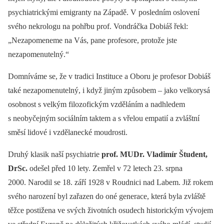
psychiatrickými emigranty na Západě. V posledním oslovení
svého nekrologu na pohřbu prof. Vondráčka Dobiáš řekl:
„Nezapomeneme na Vás, pane profesore, protože jste
nezapomenutelný.“
Domníváme se, že v tradici Instituce a Oboru je profesor Dobiáš
také nezapomenutelný, i když jiným způsobem –⁠ jako velkorysá
osobnost s velkým filozofickým vzděláním a nadhledem
s neobyčejným sociálním taktem a s vřelou empatií a zvláštní
směsí lidové i vzdělanecké moudrosti.
Druhý klasik naší psychiatrie
prof. MUDr. Vladimír Študent,
DrSc.
odešel před 10 lety. Zemřel v 72 letech 23. srpna
2000. Narodil se 18. září 1928 v Roudnici nad Labem. Již rokem
svého narození byl zařazen do oné generace, která byla zvláště
těžce postižena ve svých životních osudech historickým vývojem