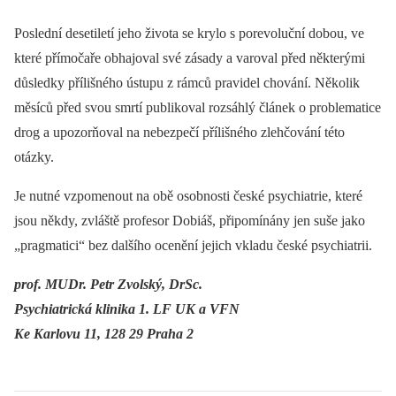
Poslední desetiletí jeho života se krylo s porevoluční dobou, ve
které přímočaře obhajoval své zásady a varoval před některými
důsledky přílišného ústupu z rámců pravidel chování. Několik
měsíců před svou smrtí publikoval rozsáhlý článek o problematice
drog a upozorňoval na nebezpečí přílišného zlehčování této
otázky.
Je nutné vzpomenout na obě osobnosti české psychiatrie, které
jsou někdy, zvláště profesor Dobiáš, připomínány jen suše jako
„pragmatici“ bez dalšího ocenění jejich vkladu české psychiatrii.
prof. MUDr. Petr Zvolský, DrSc.
Psychiatrická klinika 1. LF UK a VFN
Ke Karlovu 11, 128 29 Praha 2