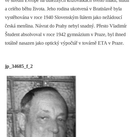
ve střední Evropě na důležitých křižovatkách svého mládí, studií
a celého běhu života. Jeho rodina ukotvená v Bratislavě byla
vystěhována v roce 1940 Slovenským štátem jako nežádoucí
česká menšina. Návrat do Prahy nebyl snadný. Přesto Vladimír
Študent absolvoval v roce 1942 gymnázium v Praze, byl ihned
totálně nasazen jako optický výpočtář v továrně ETA v Praze.
jp_34685_f_2