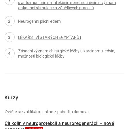
s autoimunitními a infekčními onemocněními: význam
antigenní stimulace a zánětlivých procesů
Neurogenní plicní edém
LÉKAŘSTVÍ STARÝCH EGYPŤANŮ I
Zásadní význam chirurgické léčby u karcinomu ledvin,
možnosti biologické léčby
Kurzy
Zvýšte si kvalifikáciu online z pohodlia domova
Citikolín v neuroprotekcii a neuroregenerácii – nové