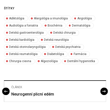
ŠTÍTKY
Adiktológia
Alergológia a imunológia
Angiológia
Audiológia a foniatria
Biochémia
Dermatológia
Detská gastroenterológia
Detská chirurgia
Detská kardiológia
Detská neurológia
Detská otorinolaryngológia
Detská psychiatria
Detská reumatológia
Diabetológia
Farmácia
Chirurgia cievna
Algeziológia
Dentální hygienistka
ČLÁNEK
Neurogenní plicní edém