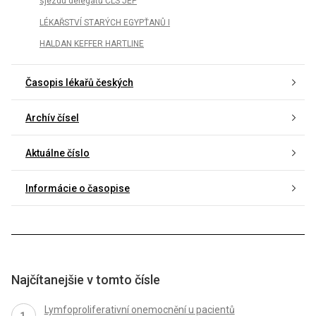
sjezdu delegátů ČLS JEP
LÉKAŘSTVÍ STARÝCH EGYPŤANŮ I
HALDAN KEFFER HARTLINE
Časopis lékařů českých
Archív čísel
Aktuálne číslo
Informácie o časopise
Najčítanejšie v tomto čísle
Lymfoproliferativní onemocnění u pacientů