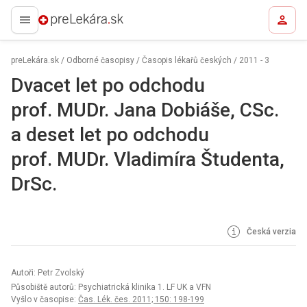
preLekára.sk
preLekára.sk
/
Odborné časopisy
/
Časopis lékařů českých
/
2011 - 3
Dvacet let po odchodu
prof. MUDr. Jana Dobiáše, CSc.
a deset let po odchodu
prof. MUDr. Vladimíra Študenta,
DrSc.
Česká verzia
Autoři: Petr Zvolský
Působiště autorů: Psychiatrická klinika 1. LF UK a VFN
Vyšlo v časopise:
Čas. Lék. čes. 2011; 150: 198-199