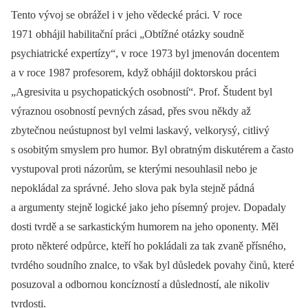
Tento vývoj se obrážel i v jeho vědecké práci. V roce
1971 obhájil habilitační práci „Obtížné otázky soudně
psychiatrické expertízy“, v roce 1973 byl jmenován docentem
a v roce 1987 profesorem, když obhájil doktorskou práci
„Agresivita u psychopatických osobností“. Prof. Študent byl
výraznou osobností pevných zásad, přes svou někdy až
zbytečnou neústupnost byl velmi laskavý, velkorysý, citlivý
s osobitým smyslem pro humor. Byl obratným diskutérem a často
vystupoval proti názorům, se kterými nesouhlasil nebo je
nepokládal za správné. Jeho slova pak byla stejně pádná
a argumenty stejně logické jako jeho písemný projev. Dopadaly
dosti tvrdě a se sarkastickým humorem na jeho oponenty. Měl
proto některé odpůrce, kteří ho pokládali za tak zvaně přísného,
tvrdého soudního znalce, to však byl důsledek povahy činů, které
posuzoval a odbornou koncízností a důsledností, ale nikoliv
tvrdosti.