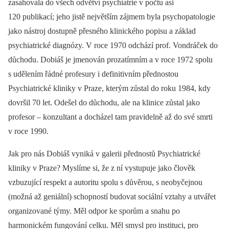
zasahovala do všech odvětví psychiatrie v počtu asi
120 publikací; jeho jistě největším zájmem byla psychopatologie
jako nástroj dostupně přesného klinického popisu a základ
psychiatrické diagnózy. V roce 1970 odchází prof. Vondráček do
důchodu. Dobiáš je jmenován prozatímním a v roce 1972 spolu
s udělením řádné profesury i definitivním přednostou
Psychiatrické kliniky v Praze, kterým zůstal do roku 1984, kdy
dovršil 70 let. Odešel do důchodu, ale na klinice zůstal jako
profesor –⁠ konzultant a docházel tam pravidelně až do své smrti
v roce 1990.
Jak pro nás Dobiáš vyniká v galerii přednostů Psychiatrické
kliniky v Praze? Myslíme si, že z ní vystupuje jako člověk
vzbuzující respekt a autoritu spolu s důvěrou, s neobyčejnou
(možná až geniální) schopností budovat sociální vztahy a utvářet
organizované týmy. Měl odpor ke sporům a snahu po
harmonickém fungování celku. Měl smysl pro instituci, pro