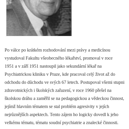
Po válce po krátkém rozhodování mezi právy a medicínou
vystudoval Fakultu všeobecného lékařství, promoval v roce
1951 a v září 1951 nastoupil jako sekundární lékař na
Psychiatrickou kliniku v Praze, kde pracoval celý život až do
odchodu do důchodu ve svých 67 letech. Postupoval všemi stupni
zdravotnických i školských zařazení, v roce 1960 přešel na
školskou dráhu a zaměřil se na pedagogickou a vědeckou činnost,
jejímž hlavním tématem se stal problém agresivity v jejích
nejrůznějších aspektech. Tento zájem ho logicky dovedl k jeho
velkému tématu, tématu soudní psychiatrie a znalecké činnosti.