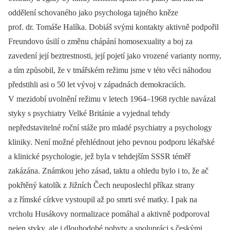
oddělení schovaného jako psychologa tajného kněze
prof. dr. Tomáše Halíka. Dobiáš svými kontakty aktivně podpořil
Freundovo úsilí o změnu chápání homosexuality a boj za
zavedení její beztrestnosti, její pojetí jako vrozené varianty normy,
a tím způsobil, že v tmářském režimu jsme v této věci náhodou
předstihli asi o 50 let vývoj v západnách demokraciích.
V mezidobí uvolnění režimu v letech 1964–1968 rychle navázal
styky s psychiatry Velké Británie a vyjednal tehdy
nepředstavitelné roční stáže pro mladé psychiatry a psychology
kliniky. Není možné přehlédnout jeho pevnou podporu lékařské
a klinické psychologie, jež byla v tehdejším SSSR téměř
zakázána. Známkou jeho zásad, taktu a ohledu bylo i to, že ač
pokřtěný katolík z Jižních Čech neuposlechl příkaz strany
a z římské církve vystoupil až po smrti své matky. I pak na
vrcholu Husákovy normalizace pomáhal a aktivně podporoval
nejen styky, ale i dlouhodobé pobyty a spolupráci s českými