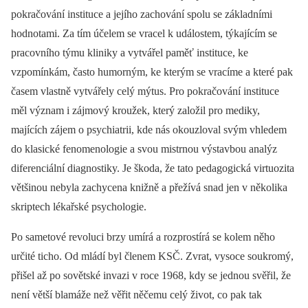
pokračování instituce a jejího zachování spolu se základními
hodnotami. Za tím účelem se vracel k událostem, týkajícím se
pracovního týmu kliniky a vytvářel paměť instituce, ke
vzpomínkám, často humorným, ke kterým se vracíme a které pak
časem vlastně vytvářely celý mýtus. Pro pokračování instituce
měl význam i zájmový kroužek, který založil pro mediky,
majících zájem o psychiatrii, kde nás okouzloval svým vhledem
do klasické fenomenologie a svou mistrnou výstavbou analýz
diferenciální diagnostiky. Je škoda, že tato pedagogická virtuozita
většinou nebyla zachycena knižně a přežívá snad jen v několika
skriptech lékařské psychologie.
Po sametové revoluci brzy umírá a rozprostírá se kolem něho
určité ticho. Od mládí byl členem KSČ. Zvrat, vysoce soukromý,
přišel až po sovětské invazi v roce 1968, kdy se jednou svěřil, že
není větší blamáže než věřit něčemu celý život, co pak tak