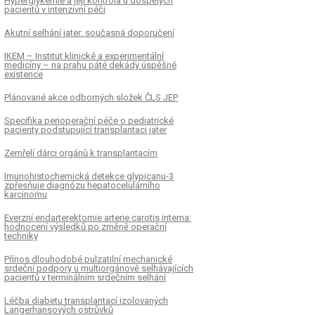
Hyperglykémie a její kontrola u dospělých
pacientů v intenzivní péči
Akutní selhání jater: současná doporučení
IKEM – Institut klinické a experimentální
medicíny – na prahu páté dekády úspěšné
existence
Plánované akce odborných složek ČLS JEP
Specifika perioperační péče o pediatrické
pacienty podstupující transplantaci jater
Zemřelí dárci orgánů k transplantacím
Imunohistochemická detekce glypicanu-3
zpřesňuje diagnózu hepatocelulárního
karcinomu
Everzní endarterektomie arterie carotis interna:
hodnocení výsledků po změně operační
techniky
Přínos dlouhodobé pulzatilní mechanické
srdeční podpory u multiorgánově selhávajících
pacientů v terminálním srdečním selhání
Léčba diabetu transplantací izolovaných
Langerhansových ostrůvků