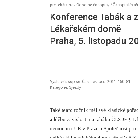
preLekára.sk
/
Odborné časopisy
/
Časopis lékař
Konference Tabák a z
Lékařském domě
Praha, 5. listopadu 2
Vyšlo v časopise:
Čas. Lék. čes. 2011; 150: 81
Kategorie: Sjezdy
Také tento ročník měl své klasické pořa
a léčbu závislosti na tabáku ČLS JEP, 1
nemocnici UK v Praze a Společnost pro l
velký sál Lékařského domu převážně léka