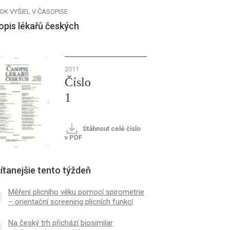
OK VYŠIEL V ČASOPISE
opis lékařů českých
2011
Číslo
1
Stáhnout celé číslo
v PDF
ítanejšie tento týždeň
Měření plicního věku pomocí spirometrie
– orientační screening plicních funkcí
Na český trh přichází biosimilar