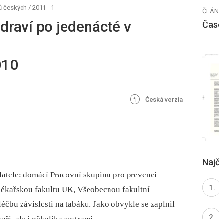
ů českých
/
2011 - 1
ČLÁN
draví po jedenácté v
Čas
010
Česká verzia
Najč
datele: domácí Pracovní skupinu pro prevenci
. lékařskou fakultu UK, Všeobecnou fakultní
éčbu závislosti na tabáku. Jako obvykle se zaplnil
ři, ale i několika sestrami.