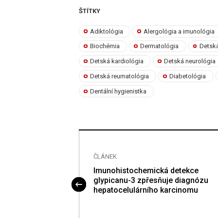
ŠTÍTKY
Adiktológia
Alergológia a imunológia
Biochémia
Dermatológia
Detská
Detská kardiológia
Detská neurológia
Detská reumatológia
Diabetológia
Dentální hygienistka
ČLÁNEK
N HUGGINS
Imunohistochemická detekce
glypicanu-3 zpřesňuje diagnózu
hepatocelulárního karcinomu