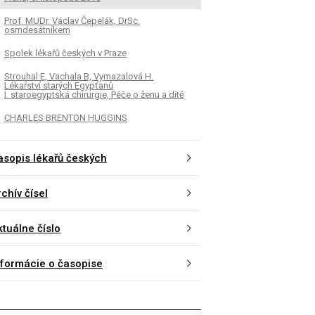
Prof. MUDr. Václav Čepelák, DrSc.
osmdesátníkem
Spolek lékařů českých v Praze
Strouhal E, Vachala B, Vymazalová H.
Lékařství starých Egypťanů
I. staroegyptská chirurgie, Péče o ženu a dítě
CHARLES BRENTON HUGGINS
asopis lékařů českých
chív čísel
ktuálne číslo
nformácie o časopise