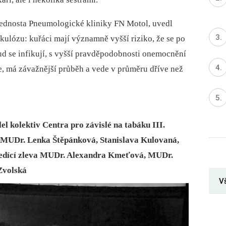
řednosta Pneumologické kliniky FN Motol, uvedl
kulózu: kuřáci mají významně vyšší riziko, že se po
ud se infikují, s vyšší pravděpodobnosti onemocnění
, má závažnější průběh a vede v průměru dříve než
el kolektiv Centra pro závislé na tabáku III.
a MUDr. Lenka Štěpánková, Stanislava Kulovaná,
 sedící zleva MUDr. Alexandra Kmeťová, MUDr.
Zvolská
Vš