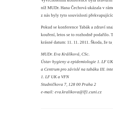
Vyvrcholením konference byla bravurní p
níž MUDr. Hana Čechová ukázala v rámci
z nás byly tyto souvislosti překvapujíc
Pokud se konference Tabák a zdraví sn
kouření, letos se to rozhodně podařilo.
krásné datum: 11. 11. 2011. Škoda, že ta
MUDr. Eva Králíková, CSc.
Ústav hygieny a epidemiologie 1. LF U
a Centrum pro závislé na tabáku III. inte
1. LF UK a VFN
Studničkova 7, 128 00 Praha 2
e-mail: eva.kralikova@lf1.cuni.cz