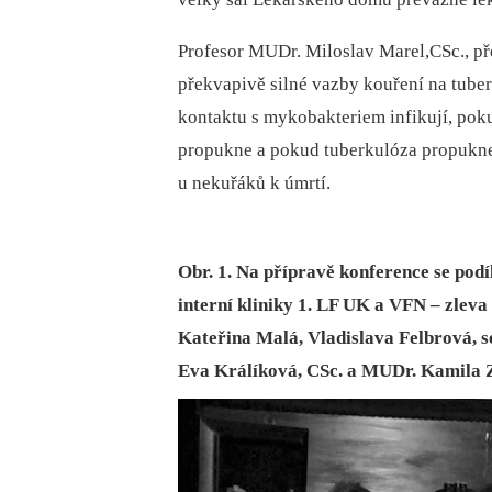
Profesor MUDr. Miloslav Marel,CSc., p
překvapivě silné vazby kouření na tuber
kontaktu s mykobakteriem infikují, pok
propukne a pokud tuberkulóza propukne
u nekuřáků k úmrtí.
Obr. 1. Na přípravě konference se podíl
interní kliniky 1. LF UK a VFN – zlev
Kateřina Malá, Vladislava Felbrová,
Eva Králíková, CSc. a MUDr. Kamila 