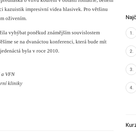
řednáška o vlivu kouření v oblasti foniatrie, během
 kazuistik impresivní videa hlasivek. Pro většinu
Najč
ícm oživením.
ažila vyhýbat poněkud známějším souvislostem
 Těšíme se na dvanáctou konferenci, která bude mít
 jedenáctá byla v roce 2010.
K a VFN
rní kliniky
Kur