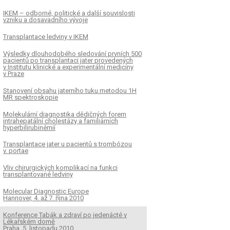
IKEM – odborné, politické a další souvislosti
vzniku a dosavadního vývoje
Transplantace ledviny v IKEM
Výsledky dlouhodobého sledování prvních 500
pacientů po transplantaci jater provedených
v Institutu klinické a experimentální medicíny
v Praze
Stanovení obsahu jaterního tuku metodou 1H
MR spektroskopie
Molekulární diagnostika dědičných forem
intrahepatální cholestázy a familiárních
hyperbilirubinémií
Transplantace jater u pacientů s trombózou
v. portae
Vliv chirurgických komplikací na funkci
transplantované ledviny
Molecular Diagnostic Europe
Hannover, 4. až 7. října 2010
Konference Tabák a zdraví po jedenácté v
Lékařském domě
Praha, 5. listopadu 2010