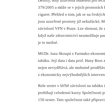
Detoxy, tedy uzavřená oddělení pro léčb
379/2005 a může se v jejich prostorách k
cigaret. Přehled o tom, jak se na českýc
jsou uzavřené prostoty již nekuřácké, M
závislostí VFN v Praze. Lze shrnout, že
když naše zdravotnictví neumožňuje pac
je to možné.
MUDr. Jana Skoupá z Farmako-ekonomic
tabáku. Její data i data prof. Hany Ross
nejen nevydělává, ale mohutně prodělává
z ekonomicky nejvýhodnějších interven
Role sester v léčbě závislosti na tabáku 
probíhají celodenní kurzy Společnosti p
150 sester. Tato společnost také připrav