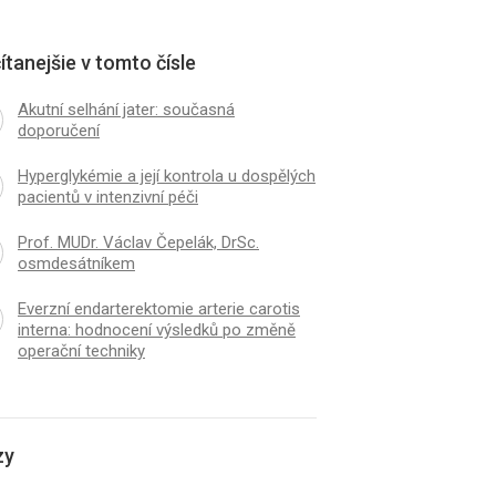
ítanejšie v tomto čísle
Akutní selhání jater: současná
doporučení
Hyperglykémie a její kontrola u dospělých
pacientů v intenzivní péči
Prof. MUDr. Václav Čepelák, DrSc.
osmdesátníkem
Everzní endarterektomie arterie carotis
interna: hodnocení výsledků po změně
operační techniky
zy