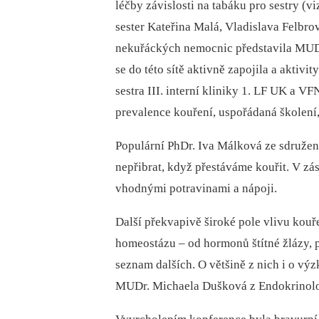
léčby závislosti na tabáku pro sestry (v
sester Kateřina Malá, Vladislava Felbro
nekuřáckých nemocnic představila MUD
se do této sítě aktivně zapojila a aktiv
sestra III. interní kliniky 1. LF UK a V
prevalence kouření, uspořádaná školení
Populární PhDr. Iva Málková ze sdružení
nepřibrat, když přestáváme kouřit. V zá
vhodnými potravinami a nápoji.
Další překvapivě široké pole vlivu kouř
homeostázu –⁠ od hormonů štítné žlázy,
seznam dalších. O většině z nich i o v
MUDr. Michaela Dušková z Endokrinolo