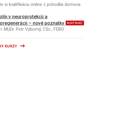
e si kvalifikáciu online z pohodlia domova
kolín v neuroprotekcii a
oregenerácii – nové poznatky
NOVÝ KURZ
i: MUDr. Petr Výborný, CSc., FEBO
KY KURZY
K
ČLÁNEK
plantace ledviny v IKEM
Výsledky dlouhodobéh
prvních 500 pacientů 
transplantaci jater p
v Institutu klinické a 
medicíny v Praze