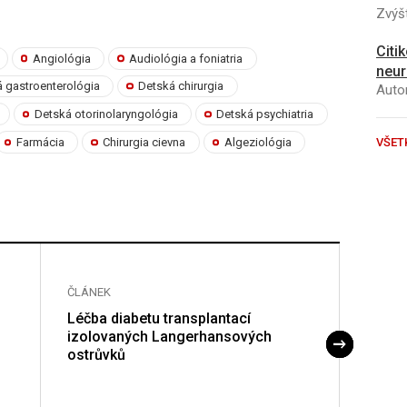
Zvýšt
Citi
Angiológia
Audiológia a foniatria
neur
 gastroenterológia
Detská chirurgia
Autor
Detská otorinolaryngológia
Detská psychiatria
Farmácia
Chirurgia cievna
Algeziológia
VŠET
ČLÁNEK
ČLÁNE
Léčba diabetu transplantací
Trans
izolovaných Langerhansových
ostrůvků