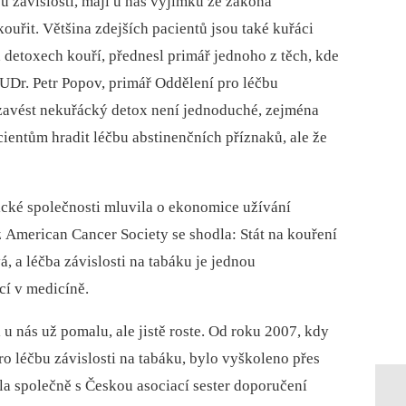
u závislostí, mají u nás výjimku ze zákona
ouřit. Většina zdejších pacientů jsou také kuřáci
h detoxech kouří, přednesl primář jednoho z těch, kde
UDr. Petr Popov, primář Oddělení pro léčbu
 zavést nekuřácký detox není jednoduché, zejména
ientům hradit léčbu abstinenčních příznaků, ale že
ké společnosti mluvila o ekonomice užívání
 z American Cancer Society se shodla: Stát na kouření
, a léčba závislosti na tabáku je jednou
cí v medicíně.
i u nás už pomalu, ale jistě roste. Od roku 2007, kdy
ro léčbu závislosti na tabáku, bylo vyškoleno přes
ila společně s Českou asociací sester doporučení