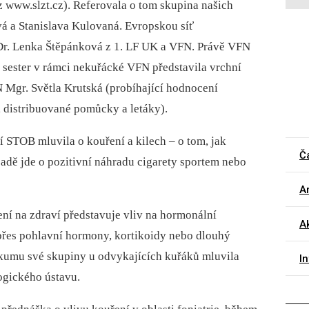
iz www.slzt.cz). Referovala o tom skupina našich
vá a Stanislava Kulovaná. Evropskou síť
r. Lenka Štěpánková z 1. LF UK a VFN. Právě VFN
ity sester v rámci nekuřácké VFN představila vrchní
FN Mgr. Světla Krutská (probíhající hodnocení
, distribuované pomůcky a letáky).
 STOB mluvila o kouření a kilech –⁠ o tom, jak
Č
sadě jde o pozitivní náhradu cigarety sportem nebo
Ar
ení na zdraví představuje vliv na hormonální
A
 přes pohlavní hormony, kortikoidy nebo dlouhý
ýzkumu své skupiny u odvykajících kuřáků mluvila
I
gického ústavu.