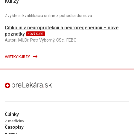
Kurzy
Zvýšte si kvalifikáciu online z pohodlia domova
Citikolín v neuroprotekcii a neuroregenerácii – nové
poznatky
NOVÝ KURZ
Autori: MUDr. Petr Výborný, CSc., FEBO
VŠETKY KURZY
preLekára.sk
Články
Z medicíny
Časopisy