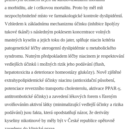
a morbiditu, ale i celkovou mortalitu. Proto by měl mít
nezpochybnitelné místo ve farmakologické kontrole dyslipidémií.
Vzhledem k základnímu mechanizmu účinku (inhibice lipolýzy
tukové tkáně) s následným poklesem koncentrace volných
mastných kyselin a jejich toku do jater, splňuje niacin kritéria
patogenetické léčby aterogenní dyslipidémie u metabolického
syndromu. Nutným předpokladem léčby niacinem je respektování
vedlejších účinků i možných rizik jeho podávání (flush,
hepatotoxicita a deteriorace homeostázy glukózy). Nově zjištěné
extrahypolipidemické účinky niacinu (antioxidační působení,
potenciace reverzního transportu cholesterolu, aktivace PPAR-γ,
antitrombotické účinky) a zavedení lékových forem s řízeným
uvolňováním aktivní látky (minimalizující vedlejší účinky a rizika
podávání) jsou fakta, která opodstatňují názor, že deriváty
kyseliny nikotinové by měly být v České republice opětovně
zavedeny do klinické praxe.