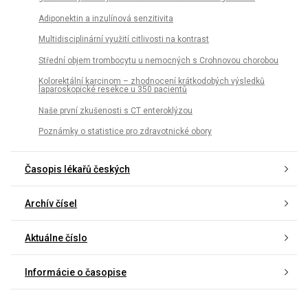
Adiponektin a inzulínová senzitivita
Multidisciplinární využití citlivosti na kontrast
Střední objem trombocytu u nemocných s Crohnovou chorobou
Kolorektální karcinom – zhodnocení krátkodobých výsledků
laparoskopické resekce u 350 pacientů
Naše první zkušenosti s CT enteroklýzou
Poznámky o statistice pro zdravotnické obory
Časopis lékařů českých
Archív čísel
Aktuálne číslo
Informácie o časopise