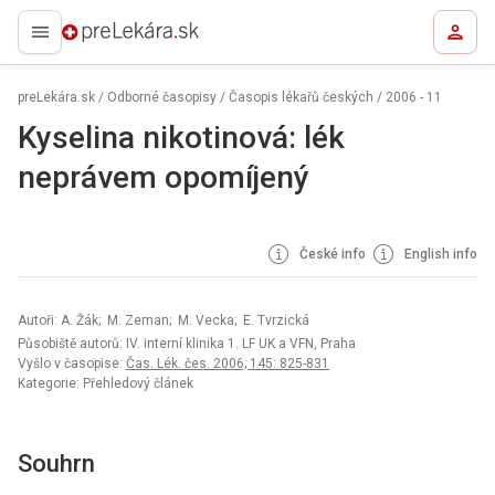
preLekára.sk
preLekára.sk
/
Odborné časopisy
/
Časopis lékařů českých
/
2006 - 11
Kyselina nikotinová: lék
neprávem opomíjený
České info
English info
Autoři: A. Žák; M. Zeman; M. Vecka; E. Tvrzická
Působiště autorů: IV. interní klinika 1. LF UK a VFN, Praha
Vyšlo v časopise:
Čas. Lék. čes. 2006; 145: 825-831
Kategorie: Přehledový článek
Souhrn