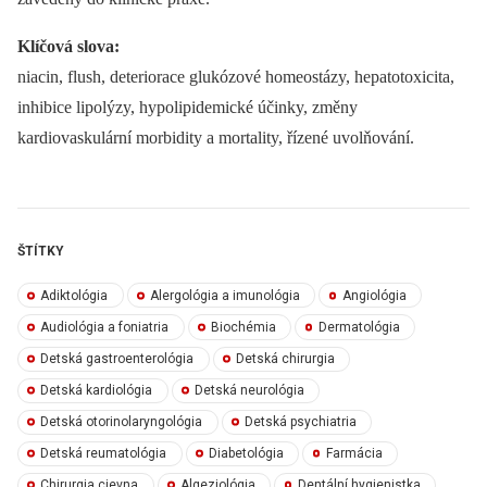
Klíčová slova:
niacin, flush, deteriorace glukózové homeostázy, hepatotoxicita,
inhibice lipolýzy, hypolipidemické účinky, změny
kardiovaskulární morbidity a mortality, řízené uvolňování.
ŠTÍTKY
Adiktológia
Alergológia a imunológia
Angiológia
Audiológia a foniatria
Biochémia
Dermatológia
Detská gastroenterológia
Detská chirurgia
Detská kardiológia
Detská neurológia
Detská otorinolaryngológia
Detská psychiatria
Detská reumatológia
Diabetológia
Farmácia
Chirurgia cievna
Algeziológia
Dentální hygienistka