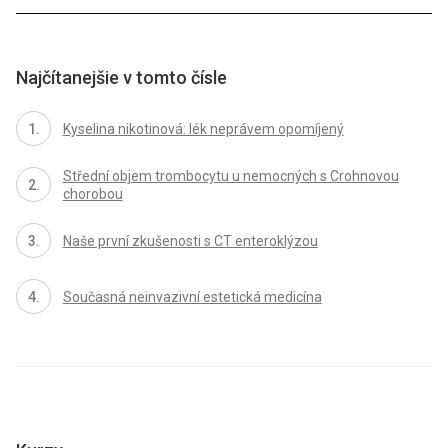
Najčítanejšie v tomto čísle
Kyselina nikotinová: lék neprávem opomíjený
Střední objem trombocytu u nemocných s Crohnovou
chorobou
Naše první zkušenosti s CT enteroklýzou
Současná neinvazivní estetická medicína