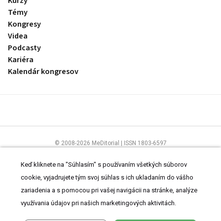
Kurzy
Témy
Kongresy
Videa
Podcasty
Kariéra
Kalendár kongresov
© 2008-2026 MeDitorial | ISSN 1803-6597
Stránky preLekára.sk sú určené výhradne odborníkom v zdravotníctve.
Čítajte
prehlásenie
a
Zásady spracovania osobných údajov
.
Keď kliknete na "Súhlasím" s používaním všetkých súborov
cookie, vyjadrujete tým svoj súhlas s ich ukladaním do vášho
zariadenia a s pomocou pri vašej navigácii na stránke, analýze
využívania údajov pri našich marketingových aktivitách.