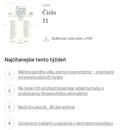
2006
Číslo
11
Stáhnout celé číslo v PDF
Najčítanejšie tento týždeň
Měření plicního věku pomocí spirometrie – orientační
screening plicních funkcí
Na český trh přichází biosimilar adalimumabu s
prokázanou terapeutickou ekvivalencí
Nech brouka žít… Ať žije astma!
Screening malignit u pacientů s dermatomyozitidou