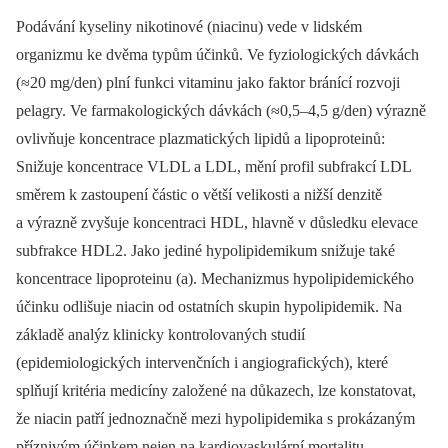
Podávání kyseliny nikotinové (niacinu) vede v lidském
organizmu ke dvěma typům účinků. Ve fyziologických dávkách
(≈20 mg/den) plní funkci vitaminu jako faktor bránící rozvoji
pelagry. Ve farmakologických dávkách (≈0,5–4,5 g/den) výrazně
ovlivňuje koncentrace plazmatických lipidů a lipoproteinů:
Snižuje koncentrace VLDL a LDL, mění profil subfrakcí LDL
směrem k zastoupení částic o větší velikosti a nižší denzitě
a výrazně zvyšuje koncentraci HDL, hlavně v důsledku elevace
subfrakce HDL2. Jako jediné hypolipidemikum snižuje také
koncentrace lipoproteinu (a). Mechanizmus hypolipidemického
účinku odlišuje niacin od ostatních skupin hypolipidemik. Na
základě analýz klinicky kontrolovaných studií
(epidemiologických intervenčních i angiografických), které
splňují kritéria medicíny založené na důkazech, lze konstatovat,
že niacin patří jednoznačně mezi hypolipidemika s prokázaným
příznivým účinkem nejen na kardiovaskulární mortalitu