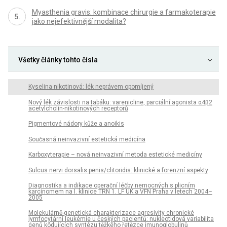
Myasthenia gravis: kombinace chirurgie a farmakoterapie
jako nejefektivnější modalita?
Všetky články tohto čísla
Kyselina nikotinová: lék neprávem opomíjený
Nový lék závislosti na tabáku: varenicline, parciální agonista α4β2
acetylcholin-nikotinových receptorů
Pigmentové nádory kůže a anoikis
Současná neinvazivní estetická medicína
Karboxyterapie – nová neinvazivní metoda estetické medicíny
Sulcus nervi dorsalis penis/clitoridis: klinické a forenzní aspekty
Diagnostika a indikace operační léčby nemocných s plicním
karcinomem na I. klinice TRN 1. LF UK a VFN Praha v letech 2004–
2005
Molekulárně-genetická charakterizace agresivity chronické
lymfocytární leukémie u českých pacientů: nukleotidová variabilita
genů kódujících syntézu těžkého řetězce imunoglobulinů