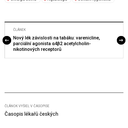
ČLÁNEK
Nový lék závislosti na tabáku: varenicline,
parciální agonista α4β2 acetylcholin-
nikotinových receptorů
ČLÁNOK VYŠIEL V ČASOPISE
Časopis lékařů českých