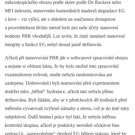
mikroskopického obrazu podle skóre podle De Backera nebo
MFI indexem, stanovením humorálních markerů degradace EG
z krve –⁠ viz výše), ale s ohledem na současnou dostupnost
a proveditelnost těchto metod bylo pro naše účely stanovení
hodnoty PBR vhodnější. Lze uvést, že zlatý standard stanovení
integrity a funkce EG nebyl dosud jasně definován.
Ačkoli při stanovování PBR jde o softwarové zpracování obrazu
a nejsme si vědomi faktu, že by bylo možné toto zpracování
examinátorem ovlivnit, studie nebyla randomizována ani
zaslepena. Dobrovolníci byli instruováni před experimentem
dodržet míru „běžné“ hydratace, ačkoli tato nebyla přímo
definována. Byli žádáni, aby se v předchozích 48 hodinách před
měřením vyvarovali zvýšené námahy a stresu, což je do jisté míry
subjektivní. Další limitací práce byl fakt, že nebyla měřena
kontrolní skupina, ačkoli je prakticky nereálné očekávat bias
vedoucí k „samovolnému“ zlepšení EG během pokusu, které by