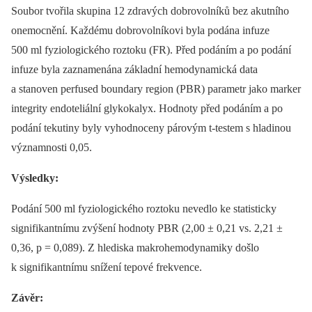
Soubor tvořila skupina 12 zdravých dobrovolníků bez akutního
onemocnění. Každému dobrovolníkovi byla podána infuze
500 ml fyziologického roztoku (FR). Před podáním a po podání
infuze byla zaznamenána základní hemodynamická data
a stanoven perfused boundary region (PBR) parametr jako marker
integrity endoteliální glykokalyx. Hodnoty před podáním a po
podání tekutiny byly vyhodnoceny párovým t-testem s hladinou
významnosti 0,05.
Výsledky:
Podání 500 ml fyziologického roztoku nevedlo ke statisticky
signifikantnímu zvýšení hodnoty PBR (2,00 ± 0,21 vs. 2,21 ±
0,36, p = 0,089). Z hlediska makrohemodynamiky došlo
k signifikantnímu snížení tepové frekvence.
Závěr: