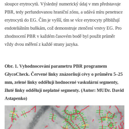
sloupce erytrocytů. Výsledný numerický údaj v mm představuje
PBR, tedy perfundovanou hraniční zónu, a udává míru penetrace
erytrocytů do EG. Čím je vyšší, tím se více erytrocyty přibližují
endoteliálním buňkám, což demonstruje ztenčení vrstvy EG. Pro
zhodnocení PBR v každém časovém bodě byl použit průměr
vždy dvou měření z každé strany jazyka.
Obr. 1. Vyhodnocování parametru PBR programem
GlycoCheck. Červené linky znázorňují cévy o průměru 5–25
mm, zelené linky oddělují hodnocené vaskulární segmenty,
žluté linky oddělují neplatné segmenty. (Autor: MUDr. David
Astapenko)