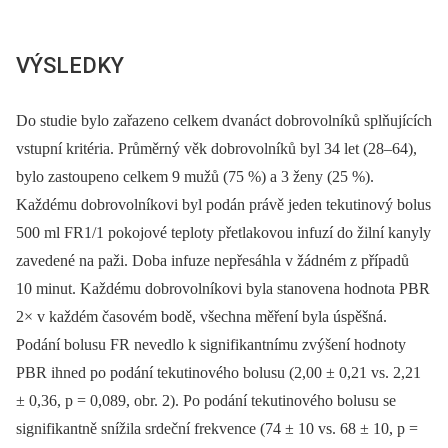
VÝSLEDKY
Do studie bylo zařazeno celkem dvanáct dobrovolníků splňujících
vstupní kritéria. Průměrný věk dobrovolníků byl 34 let (28
‒
64),
bylo zastoupeno celkem 9 mužů (75 %) a 3 ženy (25 %).
Každému dobrovolníkovi byl podán právě jeden tekutinový bolus
500 ml FR1/1 pokojové teploty přetlakovou infuzí do žilní kanyly
zavedené na paži. Doba infuze nepřesáhla v žádném z případů
10 minut. Každému dobrovolníkovi byla stanovena hodnota PBR
2× v každém časovém bodě, všechna měření byla úspěšná.
Podání bolusu FR nevedlo k signifikantnímu zvýšení hodnoty
PBR ihned po podání tekutinového bolusu (2,00 ± 0,21 vs. 2,21
± 0,36, p = 0,089, obr. 2). Po podání tekutinového bolusu se
signifikantně snížila srdeční frekvence (74 ± 10 vs. 68 ± 10, p =