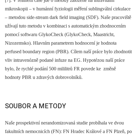
[7]. V reálném čase jde o metody založené na intravitální
mikroskopii –⁠ v humánní fyziologii měření sublingvální cirkulace
–⁠ metodou side-stream dark field imaging (SDF). Naše pracoviště
užívají tuto metodu v kombinaci s automatickým zhodnocením
pomocí softwaru GlykoCheck (GlykoCheck, Maastricht,
Nizozemsko). Hlavním parametrem hodnocení je hodnota
perfused boundary region (PBR). Cílem naší práce bylo zhodnotit
vliv intravenózně podané infuze na EG. Hypotézou naší práce
bylo, že rychlé podání 500 mililitrů FR povede ke změně
hodnoty PBR u zdravých dobrovolníků.
SOUBOR A METODY
Naše prospektivní nerandomizovaná studie probíhala ve dvou
fakultních nemocnicích (FN): FN Hradec Králové a FN Plzeň, po