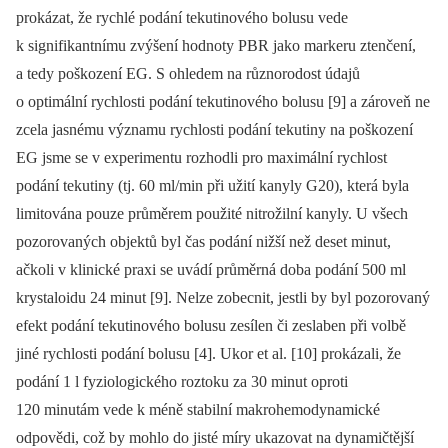
prokázat, že rychlé podání tekutinového bolusu vede
k signifikantnímu zvýšení hodnoty PBR jako markeru ztenčení,
a tedy poškození EG. S ohledem na různorodost údajů
o optimální rychlosti podání tekutinového bolusu [9] a zároveň ne
zcela jasnému významu rychlosti podání tekutiny na poškození
EG jsme se v experimentu rozhodli pro maximální rychlost
podání tekutiny (tj. 60 ml/min při užití kanyly G20), která byla
limitována pouze průměrem použité nitrožilní kanyly. U všech
pozorovaných objektů byl čas podání nižší než deset minut,
ačkoli v klinické praxi se uvádí průměrná doba podání 500 ml
krystaloidu 24 minut [9]. Nelze zobecnit, jestli by byl pozorovaný
efekt podání tekutinového bolusu zesílen či zeslaben při volbě
jiné rychlosti podání bolusu [4]. Ukor et al. [10] prokázali, že
podání 1 l fyziologického roztoku za 30 minut oproti
120 minutám vede k méně stabilní makrohemodynamické
odpovědi, což by mohlo do jisté míry ukazovat na dynamičtější