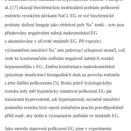
al. [17] ukazují biochemickou molekulární podstatu poškození
endotelu vysokými dávkami NaCl. EG ze své biochemické
+
podstaty složení funguje jako efektivní pufr Na
iontů –⁠ tyto jsou
přitahovány negativními náboji makromolekul EG
a akumulovány v síťovité struktuře EG. Při expozici
+
významnému množství Na
tato pufrovací schopnost nestačí, což
vede ke konformačním změnám negativně nabitých reziduí
heparansulfátu v EG. Změna komformace makrokomolekul
způsobuje insuficienci biosignálních drah na povrchu endotelu
s jeho dalším poškozením [5]. Bolus právě fyziologického
roztoku tedy měl hypoteticky simulovat poškození EG jak
tranzientní hypervolemií, tak hypernatremií, nicméně množství
podaného roztoku bylo oproti zmíněným pracím pravděpodobně
příliš malé, aby došlo k významným změnám ve struktuře EG.
Jako metodu stanovení poškození EG jsme v experimentu