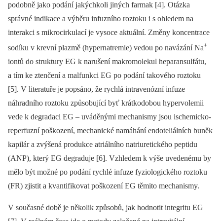
podobně jako podání jakýchkoli jiných farmak [4]. Otázka
správné indikace a výběru infuzního roztoku i s ohledem na
interakci s mikrocirkulací je vysoce aktuální. Změny koncentrace
+
sodíku v krevní plazmě (hypernatremie) vedou po navázání Na
iontů do struktury EG k narušení makromolekul heparansulfátu,
a tím ke ztenčení a malfunkci EG po podání takového roztoku
[5]. V literatuře je popsáno, že rychlá intravenózní infuze
náhradního roztoku způsobující byť krátkodobou hypervolemii
vede k degradaci EG –⁠ uváděnými mechanismy jsou ischemicko-
reperfuzní poškození, mechanické namáhání endoteliálních buněk
kapilár a zvýšená produkce atriálního natriuretického peptidu
(ANP), který EG degraduje [6]. Vzhledem k výše uvedenému by
mělo být možné po podání rychlé infuze fyziologického roztoku
(FR) zjistit a kvantifikovat poškození EG těmito mechanismy.
V současné době je několik způsobů, jak hodnotit integritu EG