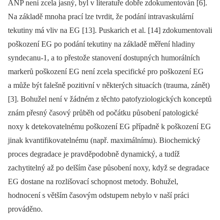
ANP není zcela jasný, byl v literatuře dobře zdokumentován [6].
Na základě mnoha prací lze tvrdit, že podání intravaskulární
tekutiny má vliv na EG [13]. Puskarich et al. [14] zdokumentovali
poškození EG po podání tekutiny na základě měření hladiny
syndecanu-1, a to přestože stanovení dostupných humorálních
markerů poškození EG není zcela specifické pro poškození EG
a může být falešně pozitivní v některých situacích (trauma, zánět)
[3]. Bohužel není v žádném z těchto patofyziologických konceptů
znám přesný časový průběh od počátku působení patologické
noxy k detekovatelnému poškození EG případně k poškození EG
jinak kvantifikovatelnému (např. maximálnímu). Biochemický
proces degradace je pravděpodobně dynamický, a tudíž
zachytitelný až po delším čase působení noxy, když se degradace
EG dostane na rozlišovací schopnost metody. Bohužel,
hodnocení s větším časovým odstupem nebylo v naší práci
prováděno.