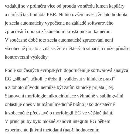
vzdalují se v průměru více od proudu ve středu lumen kapiláry
a narůstá tak hodnota PBR. Nutno ovšem uvést, že tato hodnota
je zcela automaticky vypočtena na základě softwarového
zpracování obrazu získaného mikroskopickou kamerou.
V současné době toto zcela automatické zpracování není
všeobecně přijato a zdá se, že v některých situacích může přinášet
kontroverzní výsledky.
Podle současných evropských doporučení je softwarová analýza
EG „slibná“, ačkoli je třeba ji „validovat v klinické praxi“
a z tohoto důvodu nemůže být zatím klinicky přijata [19].
Stanovení morfologie mikrocirkulace výhradně v sublingvální
oblasti je dnes v humánní medicíně bráno jako dostatečné
k zobecněné představě o morfologii EG ve většině tkání.
V principu by bylo možné stanovit integritu EG během
experimentu jinými metodami (např. hodnocením