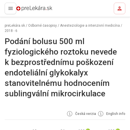
preLekára.sk
preLekára.sk
/
Odborné časopisy
/
Anesteziologie a intenzivní medicína
/
2018 - 6
Podání bolusu 500 ml
fyziologického roztoku nevede
k bezprostřednímu poškození
endoteliální glykokalyx
stanovitelnému hodnocením
sublingvální mikrocirkulace
Česká verzia
English info