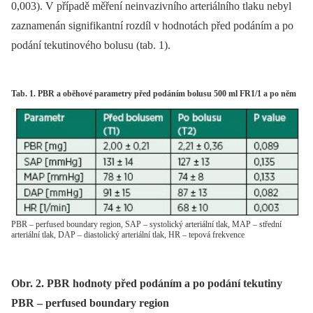
0,003). V případě měření ne­invazivního arteriálního tlaku nebyl
zaznamenán signifikantní rozdíl v hodnotách před podáním a po
podání tekutinového bolusu (tab. 1).
Tab. 1. PBR a oběhové parametry před podáním bolusu 500 ml FR1/1 a po něm
PBR – perfused boundary region, SAP – systolický arteriální tlak, MAP – střední
arteriální tlak, DAP – diastolický arteriální tlak, HR – tepová frekvence
Obr. 2. PBR hodnoty před podáním a po podání tekutiny
PBR – perfused boundary region