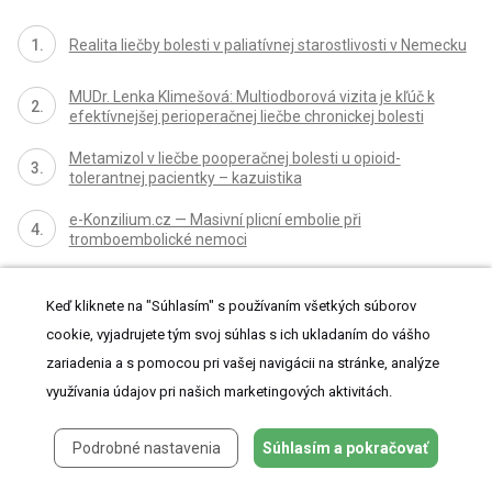
Realita liečby bolesti v paliatívnej starostlivosti v Nemecku
MUDr. Lenka Klimešová: Multiodborová vizita je kľúč k
efektívnejšej perioperačnej liečbe chronickej bolesti
Metamizol v liečbe pooperačnej bolesti u opioid-
tolerantnej pacientky – kazuistika
e-Konzilium.cz — Masivní plicní embolie při
tromboembolické nemoci
DESATORO PRE PRAX: Aktuálne odporúčanie ESPEN pre
nutričný manažment u pacientov s COVID-19
Keď kliknete na "Súhlasím" s používaním všetkých súborov
cookie, vyjadrujete tým svoj súhlas s ich ukladaním do vášho
zariadenia a s pomocou pri vašej navigácii na stránke, analýze
Všetky články tohto čísla
využívania údajov pri našich marketingových aktivitách.
Časopis Anesteziologie a intenzivní medicína na prahu 30. ročníku
Podrobné nastavenia
Súhlasím a pokračovať
ERAS v české nemocnici – utopie, nebo realita?