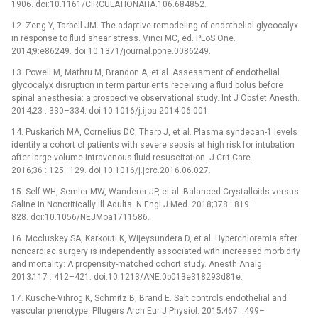
1906. doi:10.1161/CIRCULATIONAHA.106.684852.
12. Zeng Y, Tarbell JM. The adaptive remodeling of endothelial glycocalyx
in response to fluid shear stress. Vinci MC, ed. PLoS One.
2014;9:e86249. doi:10.1371/journal.pone.0086249.
13. Powell M, Mathru M, Brandon A, et al. Assessment of endothelial
glycocalyx disruption in term parturients receiving a fluid bolus before
spinal anesthesia: a prospective observational study. Int J Obstet Anesth.
2014;23 : 330–334. doi:10.1016/j.ijoa.2014.06.001.
14. Puskarich MA, Cornelius DC, Tharp J, et al. Plasma syndecan-1 levels
identify a cohort of patients with severe sepsis at high risk for intubation
after large-volume intravenous fluid resuscitation. J Crit Care.
2016;36 : 125–129. doi:10.1016/j.jcrc.2016.06.027.
15. Self WH, Semler MW, Wanderer JP, et al. Balanced Crystalloids versus
Saline in Noncritically Ill Adults. N Engl J Med. 2018;378 : 819–
828. doi:10.1056/NEJMoa1711586.
16. Mccluskey SA, Karkouti K, Wijeysundera D, et al. Hyperchloremia after
noncardiac surgery is independently associated with increased morbidity
and mortality: A propensity-matched cohort study. Anesth Analg.
2013;117 : 412–421. doi:10.1213/ANE.0b013e318293d81e.
17. Kusche-Vihrog K, Schmitz B, Brand E. Salt controls endothelial and
vascular phenotype. Pflugers Arch Eur J Physiol. 2015;467 : 499–