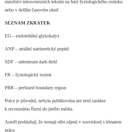
množství intravenózních tekutin na bázi fyziologického roztoku
nebo v delším časovém okně.
SEZNAM ZKRATEK
EG –⁠ endoteliální glykokalyx
ANP –⁠ atriální natriuretický peptid
SDF –⁠ sidestream dark-field
FR –⁠ fyziologický roztok
PBR –⁠ perfused boundary region
Práce je původní, nebyla publikována ani není zaslána
k recenznímu řízení do jiného média.
Autoři prohlašují, že nemají střet zájmů v souvislosti s tématem
práce.