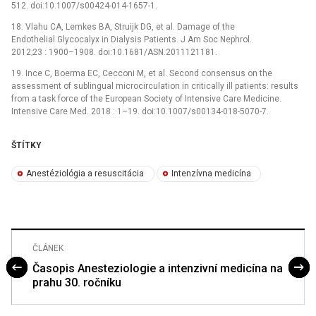
512. doi:10.1007/s00424-014-1657-1.
18. Vlahu CA, Lemkes BA, Struijk DG, et al. Damage of the
Endothelial Glycocalyx in Dialysis Patients. J Am Soc Nephrol.
2012;23 : 1900–1908. doi:10.1681/ASN.2011121181.
19. Ince C, Boerma EC, Cecconi M, et al. Second consensus on the
assessment of sublingual microcirculation in critically ill patients: results
from a task force of the European Society of Intensive Care Medicine.
Intensive Care Med. 2018 : 1–19. doi:10.1007/s00134-018-5070-7.
ŠTÍTKY
Anestéziológia a resuscitácia
Intenzívna medicína
ČLÁNEK
Časopis Anesteziologie a intenzivní medicína na
prahu 30. ročníku