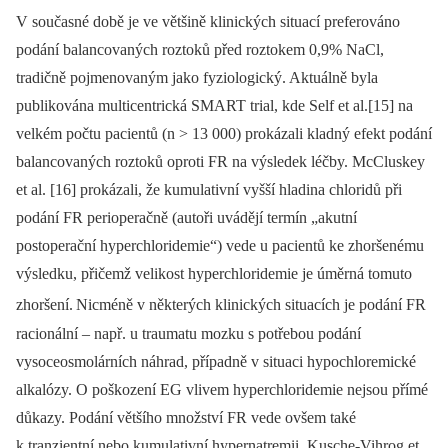
V současné době je ve většině klinických situací preferováno
podání balancovaných roztoků před roztokem 0,9% NaCl,
tradičně pojmenovaným jako fyziologický. Aktuálně byla
publikována multicentrická SMART trial, kde Self et al.[15] na
velkém počtu pacientů (n > 13 000) prokázali kladný efekt podání
balancovaných roztoků oproti FR na výsledek léčby. McCluskey
et al. [16] prokázali, že kumulativní vyšší hladina chloridů při
podání FR perioperačně (autoři uvádějí termín „akutní
postoperační hyperchloridemie“) vede u pa­cientů ke zhoršenému
výsledku, přičemž velikost hyperchloridemie je úměrná tomuto
zhoršení.
Nicméně v některých klinických situacích je podání FR
racionální –⁠ např. u traumatu mozku s potřebou podání
vysoceosmolárních náhrad, případně v situaci hypochloremické
alkalózy. O poškození EG vlivem hyperchloridemie nejsou přímé
důkazy. Podání většího množství FR vede ovšem také
k tranzientní nebo kumulativní hypernatremii. Kusche-Vihrog et