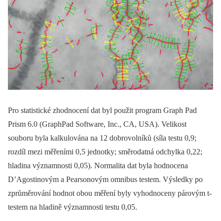
Pro statistické zhodnocení dat byl použit program Graph Pad
Prism 6.0 (GraphPad Software, Inc., CA, USA). Velikost
souboru byla kalkulována na 12 dobrovolníků (síla testu 0,9;
rozdíl mezi měřeními 0,5 jednotky; směrodatná odchylka 0,22;
hladina významnosti 0,05). Normalita dat byla hodnocena
D’Agostinovým a Pearsonovým omnibus testem. Výsledky po
zprůměrování hodnot obou měření byly vyhodnoceny párovým t-
testem na hladině významnosti testu 0,05.