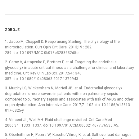
ZDROJE
1. Jacob M, Chappell D. Reappraising Starling: The physiology of the
microcirculation. Curr Opin Crit Care. 2013;19 : 282–
289. doi:10.1097/MCC.0b013e3283632d5e.
2. Cerny V, Astapenko D, Brettner F, et al. Targeting the endothelial
glycocalyx in acute critical illness as a challenge for clinical and laboratory
medicine. Crit Rev Clin Lab Sci. 2017;54 : 343–
357. doi:10.1080/10408363.2017.1379943.
3. Murphy LS, Wickersham N, McNeil JB, et al. Endothelial glycocalyx
degradation is more severe in patients with non-pulmonary sepsis
compared to pulmonary sepsis and associates with risk of ARDS and other
organ dysfunction. Ann Intensive Care. 2017;7 : 102. doi:10.1186/s13613-
017-0325-y.
4. Vincent JL, Weil MH. Fluid challenge revisited. Crit Care Med.
2006;34 : 1333–1337. doi:10.1097/01.CCM.0000214677.76535.A5.
5. Oberleithner H, Peters W, Kusche-Vihrog K, et al. Salt overload damages