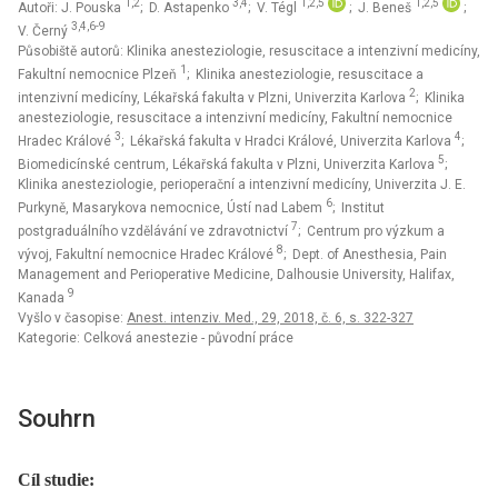
1,2
3,4
1,2,5
1,2,5
Autoři: J. Pouska
; D. Astapenko
; V. Tégl
; J. Beneš
;
3,4,6-9
V. Černý
Působiště autorů: Klinika anesteziologie, resuscitace a intenzivní medicíny,
1
Fakultní nemocnice Plzeň
; Klinika anesteziologie, resuscitace a
2
intenzivní medicíny, Lékařská fakulta v Plzni, Univerzita Karlova
; Klinika
anesteziologie, resuscitace a intenzivní medicíny, Fakultní nemocnice
3
4
Hradec Králové
; Lékařská fakulta v Hradci Králové, Univerzita Karlova
;
5
Biomedicínské centrum, Lékařská fakulta v Plzni, Univerzita Karlova
;
Klinika anesteziologie, perioperační a intenzivní medicíny, Univerzita J. E.
6
Purkyně, Masarykova nemocnice, Ústí nad Labem
; Institut
7
postgraduálního vzdělávání ve zdravotnictví
; Centrum pro výzkum a
8
vývoj, Fakultní nemocnice Hradec Králové
; Dept. of Anesthesia, Pain
Management and Perioperative Medicine, Dalhousie University, Halifax,
9
Kanada
Vyšlo v časopise:
Anest. intenziv. Med., 29, 2018, č. 6, s. 322-327
Kategorie: Celková anestezie - původní práce
Souhrn
Cíl studie: