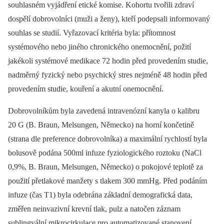
souhlasném vyjádření etické komise. Kohortu tvořili zdraví
dospělí dobrovolníci (muži a ženy), kteří podepsali informovaný
souhlas se studií. Vyřazovací kritéria byla: přítomnost
systémového nebo jiného chronického onemocnění, požití
jakékoli systémové medikace 72 hodin před provedením studie,
nadměrný fyzický nebo psychický stres nejméně 48 hodin před
provedením studie, kouření a akutní onemocnění.
Dobrovolníkům byla zavedená intravenózní kanyla o kalibru
20 G (B. Braun, Melsungen, Německo) na horní končetině
(strana dle preference dobrovolníka) a maximální rychlostí byla
bolusově podána 500ml infuze fyziologického roztoku (NaCl
0,9%, B. Braun, Melsungen, Německo) o pokojové teplotě za
použití přetlakové manžety s tlakem 300 mmHg. Před podáním
infuze (čas T1) byla odebrána základní demografická data,
změřen neinvazivní krevní tlak, pulz a natočen záznam
sublingvální mikrocirkulace pro automatizované stanovení