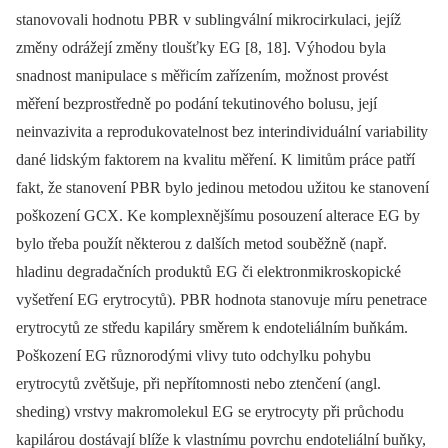
stanovovali hodnotu PBR v sublingvální mikrocirkulaci, jejíž
změny odrážejí změny tloušťky EG [8, 18]. Výhodou byla
snadnost manipulace s měřicím zařízením, možnost provést
měření bezprostředně po podání tekutinového bolusu, její
neinvazivita a reprodukovatelnost bez interindividuální variability
dané lidským faktorem na kvalitu měření. K limitům práce patří
fakt, že stanovení PBR bylo jedinou metodou užitou ke stanovení
poškození GCX. Ke komplexnějšímu posouzení alterace EG by
bylo třeba použít některou z dalších metod souběžně (např.
hladinu degradačních produktů EG či elektronmikroskopické
vyšetření EG erytrocytů). PBR hodnota stanovuje míru penetrace
erytrocytů ze středu kapiláry směrem k endoteliálním buňkám.
Poškození EG různorodými vlivy tuto odchylku pohybu
erytrocytů zvětšuje, při nepřítomnosti nebo ztenčení (angl.
sheding) vrstvy makromolekul EG se erytrocyty při průchodu
kapilárou dostávají blíže k vlastnímu povrchu endoteliální buňky,