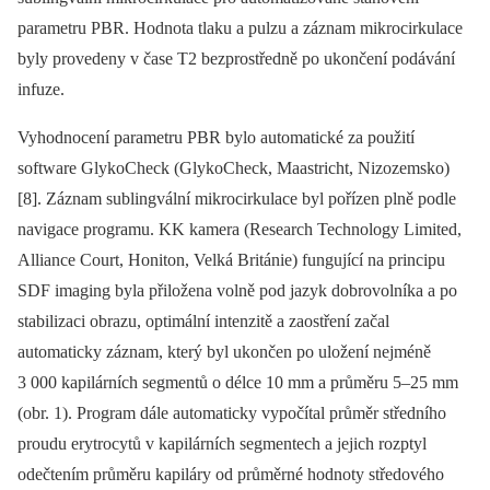
parametru PBR. Hodnota tlaku a pulzu a záznam mikrocirkulace
byly provedeny v čase T2 bezprostředně po ukončení podávání
infuze.
Vyhodnocení parametru PBR bylo automatické za použití
software GlykoCheck (GlykoCheck, Maastricht, Nizozemsko)
[8]. Záznam sublingvální mikrocirkulace byl pořízen plně podle
navigace programu. KK kamera (Research Technology Limited,
Alliance Court, Honiton, Velká Británie) fungující na principu
SDF imaging byla přiložena volně pod jazyk dobrovolníka a po
stabilizaci obrazu, optimální intenzitě a zaostření začal
automaticky záznam, který byl ukončen po uložení nejméně
3 000 kapilárních segmentů o délce 10 mm a průměru 5–25 mm
(obr. 1). Program dále automaticky vypočítal průměr středního
proudu erytrocytů v kapilárních segmentech a jejich rozptyl
odečtením průměru kapiláry od průměrné hodnoty středového