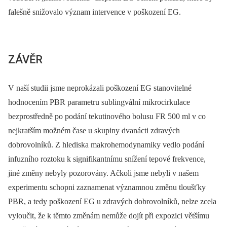
falešně snižovalo význam intervence v poškození EG.
ZÁVĚR
V naší studii jsme neprokázali poškození EG stanovitelné
hodnocením PBR parametru sublingvální mikrocirkulace
bezprostředně po podání tekutinového bolusu FR 500 ml v co
nejkratším možném čase u skupiny dvanácti zdravých
dobrovolníků. Z hlediska makrohemodynamiky vedlo podání
infuzního roztoku k signifikantnímu snížení tepové frekvence,
jiné změny nebyly pozorovány. Ačkoli jsme nebyli v našem
experimentu schopni zaznamenat významnou změnu tloušťky
PBR, a tedy poškození EG u zdravých dobrovolníků, nelze zcela
vyloučit, že k těmto změnám nemůže dojít při expozici většímu