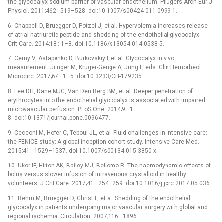
the glycocalyx sodium barrier of vascular endothelium. Pflugers Arch Eur J
Physiol. 2011;462 : 519–528. doi:10.1007/s00424-011-0999-1.
6. Chappell D, Bruegger D, Potzel J, et al. Hypervolemia increases release
of atrial natriuretic peptide and shedding of the endothelial glycocalyx.
Crit Care. 2014;18 : 1–8. doi:10.1186/s13054-014-0538-5.
7. Cerny V, Astapenko D, Burkovskiy I, et al. Glycocalyx in vivo
measurement. Jünger M, Krüger-Genge A, Jung F, eds. Clin Hemorheol
Microcirc. 2017;67 : 1–5. doi:10.3233/CH-179235.
8. Lee DH, Dane MJC, Van Den Berg BM, et al. Deeper penetration of
erythrocytes into the endothelial glycocalyx is associated with impaired
microvascular perfusion. PLoS One. 2014;9 : 1–
8. doi:10.1371/journal.pone.0096477.
9. Cecconi M, Hofer C, Teboul JL, et al. Fluid challenges in intensive care:
the FENICE study: A global inception cohort study. Intensive Care Med.
2015;41 : 1529–1537. doi:10.1007/s00134-015-3850-x.
10. Ukor IF, Hilton AK, Bailey MJ, Bellomo R. The haemodynamic effects of
bolus versus slower infusion of intravenous crystalloid in healthy
volunteers. J Crit Care. 2017;41 : 254–259. doi:10.1016/j.jcrc.2017.05.036.
11. Rehm M, Bruegger D, Christ F, et al. Shedding of the endothelial
glycocalyx in patients undergoing major vascular surgery with global and
regional ischemia. Circulation. 2007;116 : 1896–