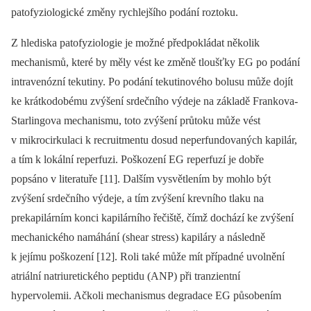
patofyziologické změny rychlejšího podání roztoku.
Z hlediska patofyziologie je možné předpokládat několik
mechanismů, které by měly vést ke změně tloušťky EG po podání
intravenózní tekutiny. Po podání tekutinového bolusu může dojít
ke krátkodobému zvýšení srdečního výdeje na základě Frankova-
Starlingova mechanismu, toto zvýšení průtoku může vést
v mikrocirkulaci k recruitmentu dosud neperfundovaných kapilár,
a tím k lokální reperfuzi. Poškození EG reperfuzí je dobře
popsáno v literatuře [11]. Dalším vysvětlením by mohlo být
zvýšení srdečního výdeje, a tím zvýšení krevního tlaku na
prekapilárním konci kapilárního řečiště, čímž dochází ke zvýšení
mechanického namáhání (shear stress) kapiláry a následně
k jejímu poškození [12]. Roli také může mít případné uvolnění
atriální natriuretického peptidu (ANP) při tranzientní
hypervolemii. Ačkoli mechanismus degradace EG působením