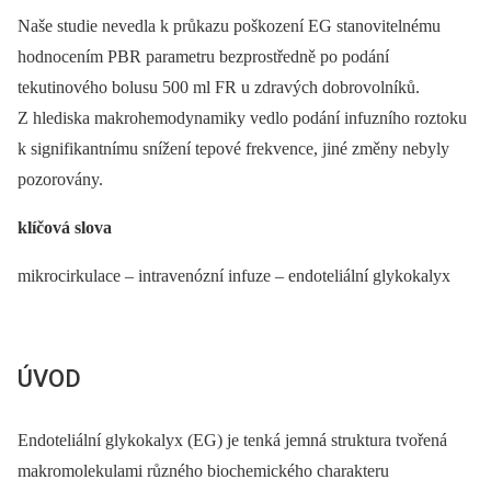
Naše studie nevedla k průkazu poškození EG stanovitelnému
hodnocením PBR parametru bezprostředně po podání
tekutinového bolusu 500 ml FR u zdravých dobrovolníků.
Z hlediska makrohemodynamiky vedlo podání infuzního roztoku
k signifikantnímu snížení tepové frekvence, jiné změny nebyly
pozorovány.
klíčová slova
mikrocirkulace –⁠ intravenózní infuze –⁠ endoteliální glykokalyx
ÚVOD
Endoteliální glykokalyx (EG) je tenká jemná struktura tvořená
makromolekulami různého biochemického charakteru