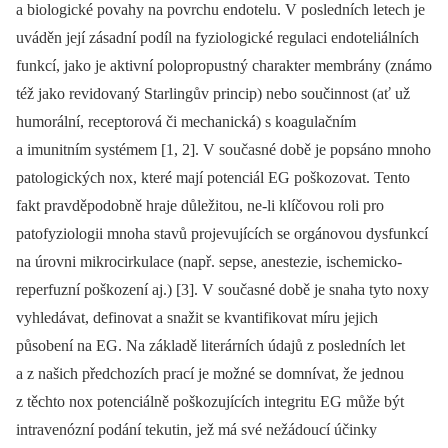
a biologické povahy na povrchu endotelu. V posledních letech je
uváděn její zásadní podíl na fyziologické regulaci endoteliálních
funkcí, jako je aktivní polopropustný charakter membrány (známo
též jako revidovaný Starlingův princip) nebo součinnost (ať už
humorální, receptorová či mechanická) s koagulačním
a imunitním systémem [1, 2]. V současné době je popsáno mnoho
patologických nox, které mají potenciál EG poškozovat. Tento
fakt pravděpodobně hraje důležitou, ne-li klíčovou roli pro
patofyziologii mnoha stavů projevujících se orgánovou dysfunkcí
na úrovni mikrocirkulace (např. sepse, anestezie, ischemicko-
reperfuzní poškození aj.) [3]. V současné době je snaha tyto noxy
vyhledávat, definovat a snažit se kvantifikovat míru jejich
působení na EG. Na základě literárních údajů z posledních let
a z našich předchozích prací je možné se domnívat, že jednou
z těchto nox potenciálně poškozujících integritu EG může být
intravenózní podání tekutin, jež má své nežádoucí účinky