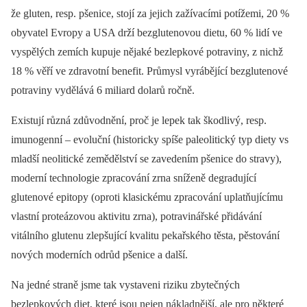
že gluten, resp. pšenice, stojí za jejich zažívacími potížemi, 20 %
obyvatel Evropy a USA drží bezglutenovou dietu, 60 % lidí ve
vyspělých zemích kupuje nějaké bezlepkové potraviny, z nichž
18 % věří ve zdravotní benefit. Průmysl vyrábějící bezglutenové
potraviny vydělává 6 miliard dolarů ročně.
Existují různá zdůvodnění, proč je lepek tak škodlivý, resp.
imunogenní –⁠ evoluční (historicky spíše paleo­litický typ diety vs
mladší neolitické zemědělství se zavedením pšenice do stravy),
moderní technologie zpracování zrna sníženě degradující
glutenové epitopy (oproti klasickému zpracování uplatňujícímu
vlastní proteázovou aktivitu zrna), potravinářské přidávání
vitálního glutenu zlepšující kvalitu pekařského těsta, pěstování
nových moderních odrůd pšenice a další.
Na jedné straně jsme tak vystaveni riziku zbytečných
bezlepkových diet, které jsou nejen nákladnější, ale pro některé