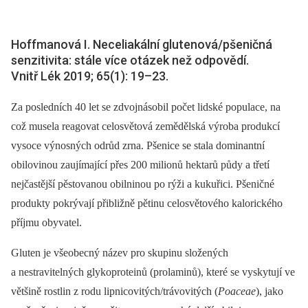
Hoffmanová I. Neceliakální glutenová/pšeničná
senzitivita: stále více otázek než odpovědí.
Vnitř Lék 2019; 65(1): 19–23.
Za posledních 40 let se zdvojnásobil počet lidské populace, na
což musela reagovat celosvětová zemědělská výroba produkcí
vysoce výnosných odrůd zrna. Pšenice se stala dominantní
obilovinou zaujímající přes 200 milionů hektarů půdy a třetí
nejčastější pěstovanou obilninou po rýži a kukuřici. Pšeničné
produkty pokrývají přibližně pětinu celosvětového kalorického
příjmu obyvatel.
Gluten je všeobecný název pro skupinu složených
a nestravitelných glykoproteinů (prolaminů), které se vyskytují ve
většině rostlin z rodu lipnicovitých/trávovitých (
Poaceae
), jako