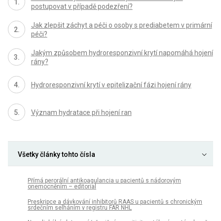
postupovat v případě podezření?
Jak zlepšit záchyt a péči o osoby s prediabetem v primární
péči?
Jakým způsobem hydroresponzivní krytí napomáhá hojení
rány?
Hydroresponzivní krytí v epitelizační fázi hojení rány
Význam hydratace při hojení ran
Všetky články tohto čísla
Přímá perorální antikoagulancia u pacientů s nádorovým
onemocněním – editorial
Preskripce a dávkování inhibitorů RAAS u pacientů s chronickým
srdečním selháním v registru FAR NHL