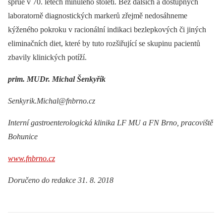
sprue v 70. letech minulého století. Bez dalších a dostupných
laboratorně diagnostických markerů zřejmě nedosáhneme
kýženého pokroku v racionální indikaci bezlepkových či jiných
eliminačních diet, které by tuto rozšiřující se skupinu pacientů
zbavily klinických potíží.
prim. MUDr. Michal Šenkyřík
Senkyrik.Michal@fnbrno.cz
Interní gastroenterologická klinika LF MU a FN Brno, pracoviště
Bohunice
www.fnbrno.cz
Doručeno do redakce 31. 8. 2018