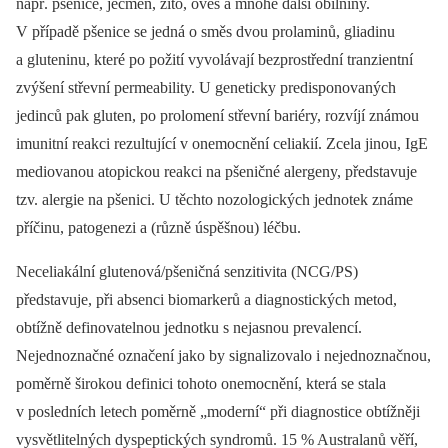
např. pšenice, ječmen, žito, oves a mnohé další obilniny.
V případě pšenice se jedná o směs dvou prolaminů, gliadinu
a gluteninu, které po požití vyvolávají bezprostřední tranzientní
zvýšení střevní permeability. U geneticky predisponovaných
jedinců pak gluten, po prolomení střevní bariéry, rozvíjí známou
imunitní reakci rezultující v onemocnění celiakií. Zcela jinou, IgE
mediovanou atopickou reakci na pšeničné alergeny, představuje
tzv. alergie na pšenici. U těchto nozologických jednotek známe
příčinu, patogenezi a (různě úspěšnou) léčbu.
Neceliakální glutenová/pšeničná senzitivita (NCG/PS)
představuje, při absenci biomarkerů a diagnostických metod,
obtížně definovatelnou jednotku s nejasnou prevalencí.
Nejednoznačné označení jako by signalizovalo i nejednoznačnou,
poměrně širokou definici tohoto onemocnění, která se stala
v posledních letech poměrně „moderní“ při diagnostice obtížněji
vysvětlitelných dys­peptických syndromů. 15 % Australanů věří,