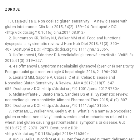
ZDROJE
1. Czaja-Bulsa G. Non coeliac gluten sensitivity –⁠ A new disease with
gluten intolerance. Clin Nutr 2015; 34(2): 189–94. Dostupné z DOI:
<http://dx.doi.org/10.1016/j.clnu.2014.08.012>.
2. Duncanson KR, Talley NJ, Walker MM et al. Food and functional
dyspepsia: a systematic review. J Hum Nutr Diet 2018; 31(3): 390–
407. Dostupné z DOI: <http://dx.doi.org/10.1111/jhn.12506>.
3. Hoffmanová I, Sánchez D. Neceliakální glutenová senzitivita. Vnitř Lék
2015; 61(3): 219–227.
4. 4 Hoffmanová I. Syndrom neceliakální glutenové (pšeničné) senzitivity.
Postgraduální gastroenterologie & hepatologie 2016; 2 : 196–203.
5. Leonard MM, Sapone A, Catassi C et al. Celiac Disease and
Nonceliac Gluten Sensitivity: A Review. JAMA 2017; 318(7): 647–
656. Dostupné z DOI: <http://dx.doi.org/10.1001/jama.2017.9730>.
6. Molina-Infante J, Santolaria S, Sanders DS et al. Systematic review:
noncoeliac gluten sensitivity. Aliment Pharmacol Ther 2015; 41(9): 807–
820. Dostupné z DOI: <http://dx.doi.org/10.1111/apt.13155>.
7. Potter MDE, Walker MM, Keely S et al. What‘s in a name? ‚Non-coeliac
gluten or wheat sensitivity‘: controversies and mechanisms related to
wheat and gluten causing gastrointestinal symptoms or disease. Gut
2018; 67(12): 2073–2077. Dostupné z DOI:
<http://dx.doi.org/10.1136/gutjnl-2018–316360>.
8. Vici G, Belli L, Biondi M et al. Gluten free diet and nutrient deficiencies: