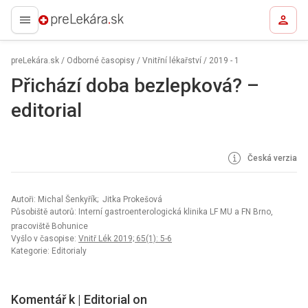
preLekára.sk
preLekára.sk
/
Odborné časopisy
/
Vnitřní lékařství
/
2019 - 1
Přichází doba bezlepková? –
editorial
Česká verzia
Autoři: Michal Šenkyřík; Jitka Prokešová
Působiště autorů: Interní gastroenterologická klinika LF MU a FN Brno,
pracoviště Bohunice
Vyšlo v časopise:
Vnitř Lék 2019; 65(1): 5-6
Kategorie: Editorialy
Komentář k | Editorial on