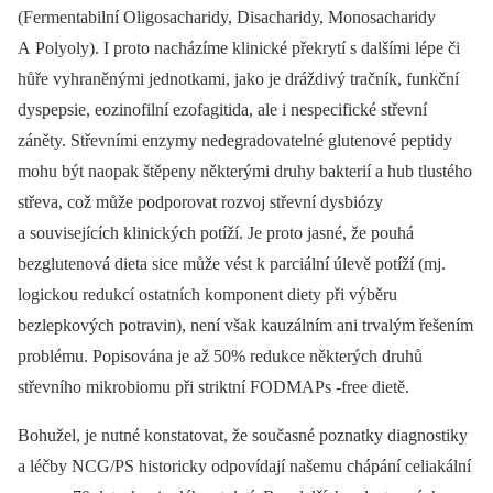
(Fermentabilní Oligosacharidy, Disacharidy, Monosacharidy
A Polyoly). I proto nacházíme klinické překrytí s dalšími lépe či
hůře vyhraněnými jednotkami, jako je dráždivý tračník, funkční
dyspepsie, eozinofilní ezofagitida, ale i nespecifické střevní
záněty. Střevními enzymy nedegradovatelné glutenové peptidy
mohu být naopak štěpeny některými druhy bakterií a hub tlustého
střeva, což může podporovat rozvoj střevní dysbiózy
a souvisejících klinických potíží. Je proto jasné, že pouhá
bezglutenová dieta sice může vést k parciální úlevě potíží (mj.
logickou redukcí ostatních komponent diety při výběru
bezlepkových potravin), není však kauzálním ani trvalým řešením
problému. Popisována je až 50% redukce některých druhů
střevního mikrobiomu při striktní FODMAPs -free dietě.
Bohužel, je nutné konstatovat, že současné poznatky diagnostiky
a léčby NCG/PS historicky odpovídají našemu chápání celiakální