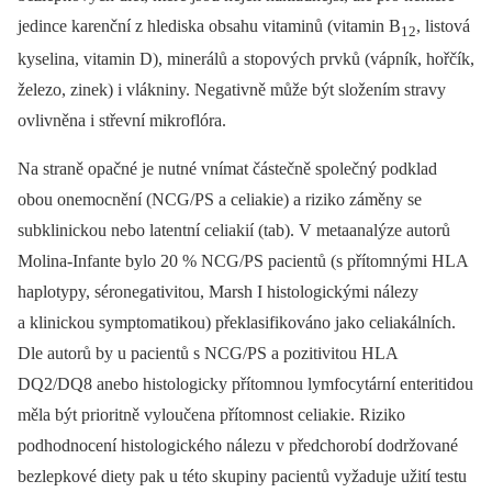
jedince karenční z hlediska obsahu vitaminů (vitamin B
, listová
12
kyselina, vitamin D), minerálů a stopových prvků (vápník, hořčík,
železo, zinek) i vlákniny. Negativně může být složením stravy
ovlivněna i střevní mikroflóra.
Na straně opačné je nutné vnímat částečně společný podklad
obou onemocnění (NCG/PS a celiakie) a riziko záměny se
subklinickou nebo latentní celiakií (tab). V metaanalýze autorů
Molina-Infante bylo 20 % NCG/PS pacientů (s přítomnými HLA
haplotypy, séronegativitou, Marsh I histologickými nálezy
a klinickou symptomatikou) překlasifikováno jako celiakálních.
Dle autorů by u pacientů s NCG/PS a pozitivitou HLA
DQ2/DQ8 anebo histologicky přítomnou lymfocytární enteritidou
měla být prioritně vyloučena přítomnost celiakie. Riziko
podhodnocení histologického nálezu v předchorobí dodržované
bezlepkové diety pak u této skupiny pacientů vyžaduje užití testu