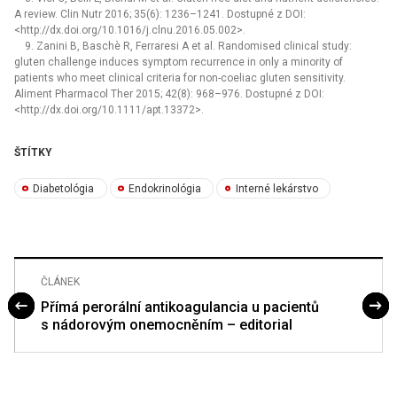
A review. Clin Nutr 2016; 35(6): 1236–1241. Dostupné z DOI:
<http://dx.doi.org/10.1016/j.clnu.2016.05.002>.
9. Zanini B, Baschè R, Ferraresi A et al. Randomised clinical study:
gluten challenge induces symptom recurrence in only a minority of
patients who meet clinical criteria for non-coeliac gluten sensitivity.
Aliment Pharmacol Ther 2015; 42(8): 968–976. Dostupné z DOI:
<http://dx.doi.org/10.1111/apt.13372>.
ŠTÍTKY
Diabetológia
Endokrinológia
Interné lekárstvo
ČLÁNEK
Přímá perorální antikoagulancia u pacientů
s nádorovým onemocněním – editorial