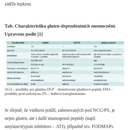
zátěže lepkem.
Tab. Charakteristika gluten-dependentních onemocnění.
Upraveno podle [1]
AGA – protilátky pro gliadinu DGP – deaminované gliadinové peptidy EMA –
protilátky proti endomyziu tTG – tkáňová transglutamináza
Je zřejmě, že viníkem potíží, zahrnovaných pod NCG/PS, je
nejen gluten, ale i další imunogenní peptidy (např.
amylase/trypsin inhibitors –⁠ ATI), případně tzv. FODMAPs