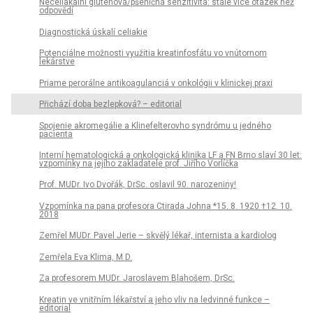
Neceliakální glutenová/pšeničná senzitivita: stále více otázek než
odpovědí
Diagnostická úskalí celiakie
Potenciálne možnosti využitia kreatinfosfátu vo vnútornom
lekárstve
Priame perorálne antikoagulanciá v onkológii v klinickej praxi
Přichází doba bezlepková? – editorial
Spojenie akromegálie a Klinefelterovho syndrómu u jedného
pacienta
Interní hematologická a onkologická klinika LF a FN Brno slaví 30 let:
vzpomínky na jejího zakladatele prof. Jiřího Vorlíčka
Prof. MUDr. Ivo Dvořák, DrSc. oslavil 90. narozeniny!
Vzpomínka na pana profesora Ctirada Johna *15. 8. 1920 †12. 10.
2018
Zemřel MUDr. Pavel Jerie – skvělý lékař, internista a kardiolog
Zemřela Eva Klima, M.D.
Za profesorem MUDr. Jaroslavem Blahošem, DrSc.
Kreatin ve vnitřním lékařství a jeho vliv na ledvinné funkce –
editorial