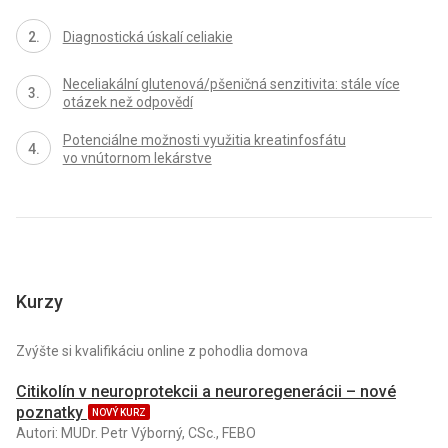
Diagnostická úskalí celiakie
Neceliakální glutenová/pšeničná senzitivita: stále více
otázek než odpovědí
Potenciálne možnosti využitia kreatinfosfátu
vo vnútornom lekárstve
Kurzy
Zvýšte si kvalifikáciu online z pohodlia domova
Citikolín v neuroprotekcii a neuroregenerácii – nové
poznatky
NOVÝ KURZ
Autori: MUDr. Petr Výborný, CSc., FEBO