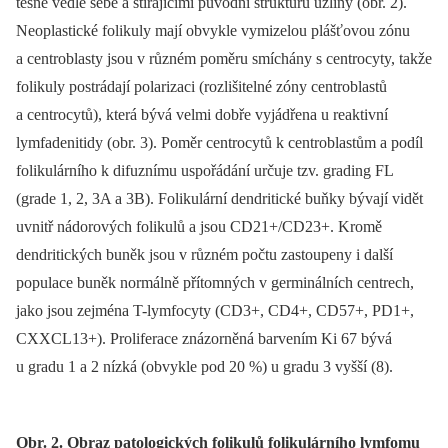
těsně vedle sebe a stírajícími původní strukturu uzliny (obr. 2).
Neoplastické folikuly mají obvykle vymizelou plášťovou zónu
a centroblasty jsou v různém poměru smíchány s centrocyty, takže
folikuly postrádají polarizaci (rozlišitelné zóny centroblastů
a centrocytů), která bývá velmi dobře vyjádřena u reaktivní
lymfadenitidy (obr. 3). Poměr centrocytů k centroblastům a podíl
folikulárního k difuznímu uspořádání určuje tzv. grading FL
(grade 1, 2, 3A a 3B). Folikulární dendritické buňky bývají vidět
uvnitř nádorových folikulů a jsou CD21+/CD23+. Kromě
dendritických buněk jsou v různém počtu zastoupeny i další
populace buněk normálně přítomných v germinálních centrech,
jako jsou zejména T-lymfocyty (CD3+, CD4+, CD57+, PD1+,
CXXCL13+). Proliferace znázorněná barvením Ki 67 bývá
u gradu 1 a 2 nízká (obvykle pod 20 %) u gradu 3 vyšší (8).
Obr. 2. Obraz patologických folikulů folikulárního lymfomu