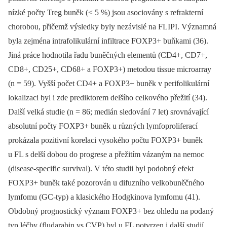
nízké počty Treg buněk (< 5 %) jsou asociovány s refrakterní
chorobou, přičemž výsledky byly nezávislé na FLIPI. Významná
byla zejména intrafolikulární infiltrace FOXP3+ buňkami (36).
Jiná práce hodnotila řadu buněčných elementů (CD4+, CD7+,
CD8+, CD25+, CD68+ a FOXP3+) metodou tissue microarray
(n = 59). Vyšší počet CD4+ a FOXP3+ buněk v perifolikulární
lokalizaci byl i zde prediktorem delšího celkového přežití (34).
Další velká studie (n = 86; medián sledování 7 let) srovnávající
absolutní počty FOXP3+ buněk u různých lymfoproliferací
prokázala pozitivní korelaci vysokého počtu FOXP3+ buněk
u FL s delší dobou do progrese a přežitím vázaným na nemoc
(disease-specific survival). V této studii byl podobný efekt
FOXP3+ buněk také pozorován u difuzního velkobuněčného
lymfomu (GC-typ) a klasického Hodgkinova lymfomu (41).
Obdobný prognostický význam FOXP3+ bez ohledu na podaný
typ léčby (fludarabin vs CVP) byl u FL potvrzen i další studií