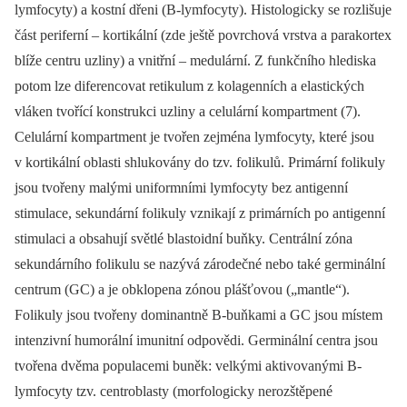
lymfocyty) a kostní dřeni (B-lymfocyty). Histologicky se rozlišuje
část periferní –⁠ kortikální (zde ještě povrchová vrstva a parakortex
blíže centru uzliny) a vnitřní –⁠ medulární. Z funkčního hlediska
potom lze diferencovat retikulum z kolagenních a elastických
vláken tvořící konstrukci uzliny a celulární kompartment (7).
Celulární kompartment je tvořen zejména lymfocyty, které jsou
v kortikální oblasti shlukovány do tzv. folikulů. Primární folikuly
jsou tvořeny malými uniformními lymfocyty bez antigenní
stimulace, sekundární folikuly vznikají z primárních po antigenní
stimulaci a obsahují světlé blastoidní buňky. Centrální zóna
sekundárního folikulu se nazývá zárodečné nebo také germinální
centrum (GC) a je obklopena zónou plášťovou („mantle“).
Folikuly jsou tvořeny dominantně B-buňkami a GC jsou místem
intenzivní humorální imunitní odpovědi. Germinální centra jsou
tvořena dvěma populacemi buněk: velkými aktivovanými B-
lymfocyty tzv. centroblasty (morfologicky nerozštěpené