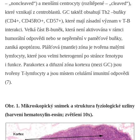
–⁠ „noncleaved“) a menšími centrocyty (rozštěpené –⁠ „cleaved“),
které vznikají z centroblastů. GC taktéž obsahují Th2 –buňky
(CD4+, CD45RO+, CD57+), které mají zásadní význam v T-B
interakci. Velká část B-buněk, která není aktivována v rámci
humorální odpovědi nebo se nepřemění v paměťové buňky,
zaniká apoptózou. Plášťová (mantle) zóna je tvořena malými
lymfocyty, které jsou velmi heterogenní po stránce fenotypu
i funkce. Parakortex a difuzní zóna kortexu (mezi GC) jsou
tvořeny T-lymfocyty a jsou místem celulární imunitní odpovědi
(7).
Obr. 1. Mikroskopický snímek a struktura fyziologické uzliny
(barvení hematoxylin-eosin; zvětšení 10x).