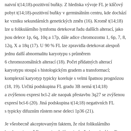
naivní t(14;18)-pozitivní buňky. Z hlediska vývoje FL je klíčový
pobyt t(14;18)-pozitivní buňky v germinálním centru, kde dochází
ke vzniku sekundárních genetických změn (16). Kromě t(14;18)
lze u folikulárního lymfomu detekovat řadu dalších alterací, jako
jsou delece 1p, 6q, 10q a 17p, dále adice chromozomu 1, 6p, 7, 8,
12q, X a 18q (17). U 90 % FL lze zpravidla detekovat alespoň
jednu další abnormalitu karyotypu s průměrem
6 chromozomálních alterací (18). Počet přídatných alterací
karyotypu stoupá s histologickým gradem a transformací;
komplexní karyotyp typicky koreluje s velmi špatnou prognózou
(18, 19). Určitá podskupina FL gradu 3B nemá t(14;18)
a zvýšenou expresi bcl-2 ale naopak přestavbu 3q27 se zvýšenou
expresí bcl-6 (20). Jiná podskupina t(14;18) negativních FL
s typicky difuzním růstem nese deleci 1p36 (21).
Je všeobecně akceptovaným faktem, že růst folikulárního