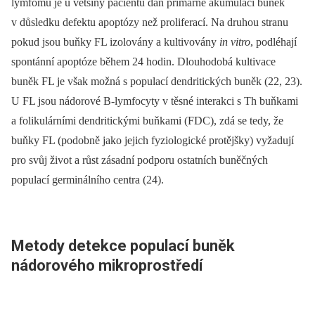
lymfomu je u většiny pacientů dán primárně akumulací buněk
v důsledku defektu apoptózy než proliferací. Na druhou stranu
pokud jsou buňky FL izolovány a kultivovány
in vitro
, podléhají
spontánní apoptóze během 24 hodin. Dlouhodobá kultivace
buněk FL je však možná s populací dendritických buněk (22, 23).
U FL jsou nádorové B-lymfocyty v těsné interakci s Th buňkami
a folikulárními dendritickými buňkami (FDC), zdá se tedy, že
buňky FL (podobně jako jejich fyziologické protějšky) vyžadují
pro svůj život a růst zásadní podporu ostatních buněčných
populací germinálního centra (24).
Metody detekce populací buněk
nádorového mikroprostředí