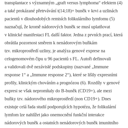
transplantace s významným „graft versus lymphoma“ efektem (4)
a také prokázané přetrvávání t(14;18)+ buněk v krvi a uzlinách
pacientů v dlouhodobých remisích folikulárního lymfomu (5)
naznačují, že kromě nádorových buněk se musí uplatňovat
v klinické manifestaci FL další faktor. Jedna z prvních prací, která
obrátila pozornost směrem k nenádorovým buňkám
tzv. mikroprostředí uzliny, je analýza genové exprese na
celogenomovém čipu u 96 pacientů s FL. Autoři definovali
a validovali dvě nezávislé podskupiny (nazvané „Immune
response 1“ a „Immune response 2“), které se lišily expresními
profily, klinickým chováním a prognózou (6). Rozdíly v genové
expresi se však nepromítaly do B-buněk (CD19+), ale mezi
buňky tzv. nádorového mikroprostředí (non CD19+). Dnes
existuje celá řada studií podporujících hypotézu, že folikulární
lymfom lze nahlížet jako onemocnění funkční interakce
nádorových buněk a ostatních nenádorových buněk imunitního