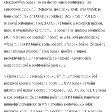
efektorových buněk jak na úrovni jejich proliferace, tak
i produkce cytokinů. Relativně specifický znak Treg buněk je
transkripční faktor FOXP3 (Forkhead Box Protein P3) (39).
Masivní přítomnost Treg (FOXP3+) buněk u solidních nádorů,
např. u ovariálního karcinomu, je spojená se špatnou prognózou
(40). Narozdíl od solidních nádorů se u FL jeví prognostický
význam FOXP3 buněk zcela opačný. Předpokládá se, že možný
mechanismus působení Treg buněk spočívá v supresi
protektivních CD4+lymfocytů (T-helperů) generujících
antiapoptotické a proliferační molekuly.
Většina studií u pacientů s folikulárním lymfomem dokládá
pozitivní korelaci vysokého počtu FOXP3 buněk ve tkáni
infiltrované uzliny s dobrou prognózou (32, 34, 36, 41). Carreras
a kol. prokázali, že absolutní počet FOXP3 buněk stanovený
imunohistochemicky (n = 97; medián sledován 5,6 roku)
pozitivně koreluje s přežitím a dobrou prognózou FL a naopak