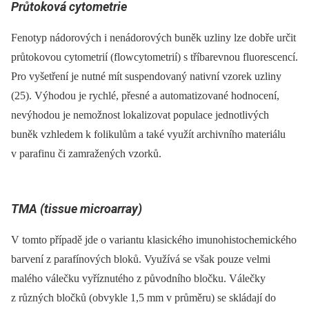
Průtoková cytometrie
Fenotyp nádorových i nenádorových buněk uzliny lze dobře určit
průtokovou cytometrií (flowcytometrií) s tříbarevnou fluorescencí.
Pro vyšetření je nutné mít suspendovaný nativní vzorek uzliny
(25). Výhodou je rychlé, přesné a automatizované hodnocení,
nevýhodou je nemožnost lokalizovat populace jednotlivých
buněk vzhledem k folikulům a také využít archivního materiálu
v parafinu či zamražených vzorků.
TMA (tissue microarray)
V tomto případě jde o variantu klasického imunohistochemického
barvení z parafínových bloků. Využívá se však pouze velmi
malého válečku vyříznutého z původního bločku. Válečky
z různých bločků (obvykle 1,5 mm v průměru) se skládají do