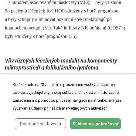
–⁠ s tumorem asociovanými mastocyty (MCs) –⁠ byly ve studii
98 pacientů léčených R-CHOP sdruženy s horší prognózou
a byly schopny eliminovat pozitivní efekt makrofágů po
imunochemoterapii (51). Také infiltráty NK buňkami (CD57+)
byly sdruženy s horší prognózou (35).
Vliv různých léčebných modalit na komponenty
mikroprostředí u folikulárního lymfomu
Výsledky studií zkoumajících význam mikroprostředí lze jen
Keď kliknete na "Súhlasím" s používaním všetkých súborov
velmi obtížně shrnout a snadno interpretovat, neboť jsou značně
cookie, vyjadrujete tým svoj súhlas s ich ukladaním do vášho
nejednotné (tab. 1). Heterogenita výsledků je zčásti dána různou
zariadenia a s pomocou pri vašej navigácii na stránke, analýze
koncepcí a metodikou, ale z několika studií vyplývá, že zejména
využívania údajov pri našich marketingových aktivitách.
typ léčebného režimu může zásadně modifikovat prognostický
význam komponent mikroprostředí (42, 51). Z tohoto pohledu je
Podrobné nastavenia
Súhlasím a pokračovať
pozoruhodná práce, která navázala na randomizovanou studii