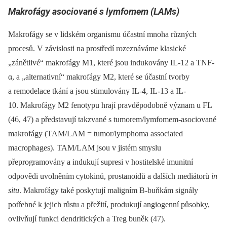
Makrofágy asociované s lymfomem (LAMs)
Makrofágy se v lidském organismu účastní mnoha různých
procesů. V závislosti na prostředí rozeznáváme klasické
„zánětlivé“ makrofágy M1, které jsou indukovány IL-12 a TNF-
α, a „alternativní“ makrofágy M2, které se účastní tvorby
a remodelace tkání a jsou stimulovány IL-4, IL-13 a IL-
10. Makrofágy M2 fenotypu hrají pravděpodobně význam u FL
(46, 47) a představují takzvané s tumorem/lymfomem-asociované
makrofágy (TAM/LAM = tumor/lymphoma associated
macrophages). TAM/LAM jsou v jistém smyslu
přeprogramovány a indukují supresi v hostitelské imunitní
odpovědi uvolněním cytokinů, prostanoidů a dalších mediátorů
in
situ
. Makrofágy také poskytují maligním B-buňkám signály
potřebné k jejich růstu a přežití, produkují angiogenní působky,
ovlivňují funkci dendritických a Treg buněk (47).