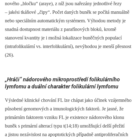
nového „bločku“ (araye), z níž jsou nařezány jednotlivé řezy
–⁠ jakési tkáňové „čipy“. Počet daných buněk se počítá manuálně
nebo speciálním automatickým systémem. Výhodou metody je
snadná dostupnost materiálu z parafínových bloků, kromě
stanovení kvantity je i možná lokalizace buněčných populací
(intrafolikulární vs. interfolikulární), nevýhodou je menší přesnost
(26).
„Hráči“ nádorového mikroprostředí folikulárního
lymfomu a duální charakter folikulární lymfomu
Výsledné klinické chování FL lze chápat jako účinek vzájemného
působení genomových a imunologických faktorů. Je jasné, že
primárním faktorem vzniku FL je existence nádorového klonu
buněk s primární alterací typu t(14;18) umožňující delší přežití
a jistou nezávislost na apoptotických případně antiproliferačních