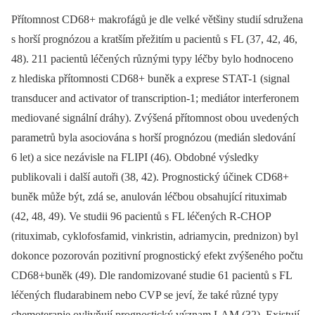
Přítomnost CD68+ makrofágů je dle velké většiny studií sdružena
s horší prognózou a kratším přežitím u pacientů s FL (37, 42, 46,
48). 211 pacientů léčených různými typy léčby bylo hodnoceno
z hlediska přítomnosti CD68+ buněk a exprese STAT-1 (signal
transducer and activator of transcription-1; mediátor interferonem
mediované signální dráhy). Zvýšená přítomnost obou uvedených
parametrů byla asociována s horší prognózou (medián sledování
6 let) a sice nezávisle na FLIPI (46). Obdobné výsledky
publikovali i další autoři (38, 42). Prognostický účinek CD68+
buněk může být, zdá se, anulován léčbou obsahující rituximab
(42, 48, 49). Ve studii 96 pacientů s FL léčených R-CHOP
(rituximab, cyklofosfamid, vinkristin, adriamycin, prednizon) byl
dokonce pozorován pozitivní prognostický efekt zvýšeného počtu
CD68+buněk (49). Dle randomizované studie 61 pacientů s FL
léčených fludarabinem nebo CVP se jeví, že také různé typy
chemoterapie ovlivňují prognostický význam LAM (32). Existují