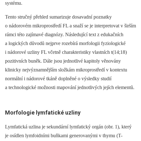
systému.
Tento stručný přehled sumarizuje dosavadní poznatky
o nádorovém mikroprostředí FL a snaží se je interpretovat v širším
rámci této zajímavé diagnózy. Následující text z edukačních
a logických důvodů nejprve rozebírá morfologii fyziologické
i nádorové uzliny FL včetně charakteristiky vlastních t(14;18)
pozitivních buněk. Dále jsou jednotlivé kapitoly věnovány
klinicky nejvýznamnějším složkám mikroprostředí v kontextu
normální i nádorové tkáně doplněné o výsledky studií
a technologické možnosti mapování jednotlivých jejích elementů.
Morfologie lymfatické uzliny
Lymfatická uzlina je sekundární lymfatický orgán (obr. 1), který
je osídlen lymfoidními buňkami generovanými v thymu (T-