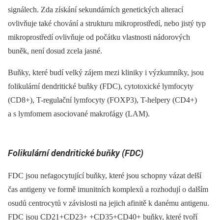
signálech. Zda získání sekundárních genetických alterací
ovlivňuje také chování a strukturu mikroprostředí, nebo jistý typ
mikroprostředí ovlivňuje od počátku vlastnosti nádorových
buněk, není dosud zcela jasné.
Buňky, které budí velký zájem mezi kliniky i výzkumníky, jsou
folikulární dendritické buňky (FDC), cytotoxické lymfocyty
(CD8+), T-regulační lymfocyty (FOXP3), T-helpery (CD4+)
a s lymfomem asociované makrofágy (LAM).
Folikulární dendritické buňky (FDC)
FDC jsou nefagocytující buňky, které jsou schopny vázat delší
čas antigeny ve formě imunitních komplexů a rozhodují o dalším
osudů centrocytů v závislosti na jejich afinitě k danému antigenu.
FDC jsou CD21+CD23+ +CD35+CD40+ buňky, které tvoří