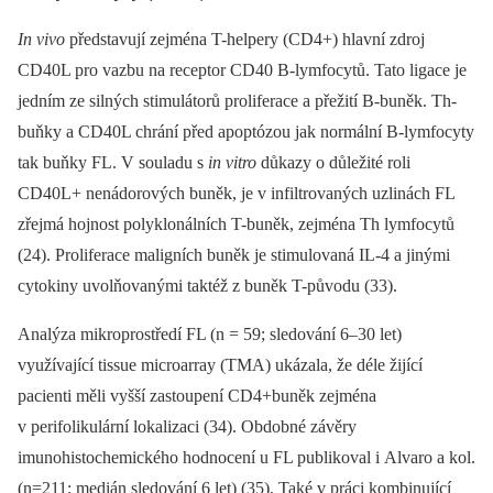
In vivo
představují zejména T-helpery (CD4+) hlavní zdroj
CD40L pro vazbu na receptor CD40 B-lymfocytů. Tato ligace je
jedním ze silných stimulátorů proliferace a přežití B-buněk. Th-
buňky a CD40L chrání před apoptózou jak normální B-lymfocyty
tak buňky FL. V souladu s
in vitro
důkazy o důležité roli
CD40L+ nenádorových buněk, je v infiltrovaných uzlinách FL
zřejmá hojnost polyklonálních T-buněk, zejména Th lymfocytů
(24). Proliferace maligních buněk je stimulovaná IL-4 a jinými
cytokiny uvolňovanými taktéž z buněk T-původu (33).
Analýza mikroprostředí FL (n = 59; sledování 6–30 let)
využívající tissue microarray (TMA) ukázala, že déle žijící
pacienti měli vyšší zastoupení CD4+buněk zejména
v perifolikulární lokalizaci (34). Obdobné závěry
imunohistochemického hodnocení u FL publikoval i Alvaro a kol.
(n=211; medián sledování 6 let) (35). Také v práci kombinující