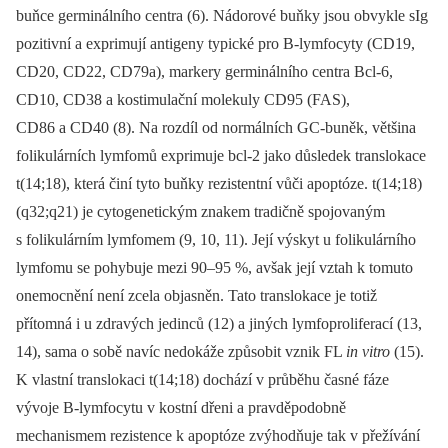
buňce germinálního centra (6). Nádorové buňky jsou obvykle sIg
pozitivní a exprimují antigeny typické pro B-lymfocyty (CD19,
CD20, CD22, CD79a), markery germinálního centra Bcl-6,
CD10, CD38 a kostimulační molekuly CD95 (FAS),
CD86 a CD40 (8). Na rozdíl od normálních GC-buněk, většina
folikulárních lymfomů exprimuje bcl-2 jako důsledek translokace
t(14;18), která činí tyto buňky rezistentní vůči apoptóze. t(14;18)
(q32;q21) je cytogenetickým znakem tradičně spojovaným
s folikulárním lymfomem (9, 10, 11). Její výskyt u folikulárního
lymfomu se pohybuje mezi 90–95 %, avšak její vztah k tomuto
onemocnění není zcela objasněn. Tato translokace je totiž
přítomná i u zdravých jedinců (12) a jiných lymfoproliferací (13,
14), sama o sobě navíc nedokáže způsobit vznik FL
in vitro
(15).
K vlastní translokaci t(14;18) dochází v průběhu časné fáze
vývoje B-lymfocytu v kostní dřeni a pravděpodobně
mechanismem rezistence k apoptóze zvýhodňuje tak v přežívání