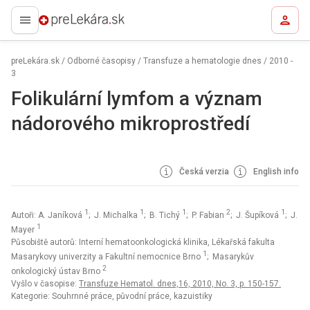
preLekára.sk
preLekára.sk
/
Odborné časopisy
/
Transfuze a hematologie dnes
/
2010 -
3
Folikulární lymfom a význam
nádorového mikroprostředí
Česká verzia
English info
1
1
1
2
1
Autoři: A. Janíková
; J. Michalka
; B. Tichý
; P. Fabian
; J. Šupíková
; J.
1
Mayer
Působiště autorů: Interní hematoonkologická klinika, Lékařská fakulta
1
Masarykovy univerzity a Fakultní nemocnice Brno
; Masarykův
2
onkologický ústav Brno
Vyšlo v časopise:
Transfuze Hematol. dnes,16, 2010, No. 3, p. 150-157.
Kategorie: Souhrnné práce, původní práce, kazuistiky