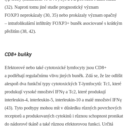
(32). Naproti tomu jiné studie prognostický význam
FOXP3 neprokázaly (30, 35) nebo prokázaly význam opačný
–⁠ intrafolikulární infiltráty FOXP3+ buněk asociované s krátkým
přežitím (38, 42).
CD8+ buňky
Efektorové nebo také cytotoxické lymfocyty jsou CD8+
a podléhají regulačnímu vlivu jiných buněk. Zdá se, že lze odlišit
alespoň dva funkční typy cytotoxických T-lymfocytů: Tc1, které
produkují vysoké množství IFNγ a Tc2, které produkují
interleukin-4, interleukin-5, interleukin-10 a malé množství IFNγ
(43). Tyto podtypy mohou mít v důsledku různých povrchových
receptorů a produkovaných cytokinů i různou schopnost pronikat
do nádorové tkáně a také různou efektorovou funkci. Určitá