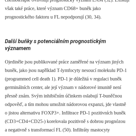
však také práce, které význam CD68+ buněk jako
prognostického faktoru u FL nepodporují (30, 34).
Další buňky s potenciálním prognostickým
významem
Ojediněle jsou publikované práce zaměřené na význam jiných
buněk, jako jsou například T-lymfocyty nesoucí molekulu PD-1
(programmed cell death 1). PD-1 je důležitá v regulaci buněk
germinálních center, ale její význam v nádorové imunitě není
přesně znám. Svým inhibičním účinkem oslabují T-buněčnou
odpověď, a tím mohou umožnit nádorovou expanzi, jde vlastně
o jistou alternativu FOXP3+. Infiltrace PD-1 pozitivních buněk
(CD3+CD4+CD25-) korelovala pozitivně s dobrou prognózou
a negativně s transformací FL (50). Infiltráty mastocyty