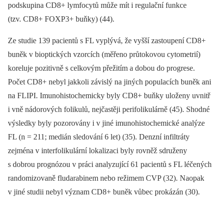
podskupina CD8+ lymfocytů může mít i regulační funkce
(tzv. CD8+ FOXP3+ buňky) (44).
Ze studie 139 pacientů s FL vyplývá, že vyšší zastoupení CD8+
buněk v bioptických vzorcích (měřeno průtokovou cytometrií)
koreluje pozitivně s celkovým přežitím a dobou do progrese.
Počet CD8+ nebyl jakkoli závislý na jiných populacích buněk ani
na FLIPI. Imunohistochemicky byly CD8+ buňky uloženy uvnitř
i vně nádorových folikulů, nejčastěji perifolikulárně (45). Shodné
výsledky byly pozorovány i v jiné imunohistochemické analýze
FL (n = 211; medián sledování 6 let) (35). Denzní infiltráty
zejména v interfolikulární lokalizaci byly rovněž sdruženy
s dobrou prognózou v práci analyzující 61 pacientů s FL léčených
randomizovaně fludarabinem nebo režimem CVP (32). Naopak
v jiné studii nebyl význam CD8+ buněk vůbec prokázán (30).