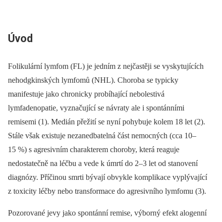
Úvod
Folikulární lymfom (FL) je jedním z nejčastěji se vyskytujících
nehodgkinských lymfomů (NHL). Choroba se typicky
manifestuje jako chronicky probíhající nebolestivá
lymfadenopatie, vyznačující se návraty ale i spontánními
remisemi (1). Medián přežití se nyní pohybuje kolem 18 let (2).
Stále však existuje nezanedbatelná část nemocných (cca 10–
15 %) s agresivním charakterem choroby, která reaguje
nedostatečně na léčbu a vede k úmrtí do 2–3 let od stanovení
diagnózy. Příčinou smrti bývají obvykle komplikace vyplývající
z toxicity léčby nebo transformace do agresivního lymfomu (3).
Pozorované jevy jako spontánní remise, výborný efekt alogenní