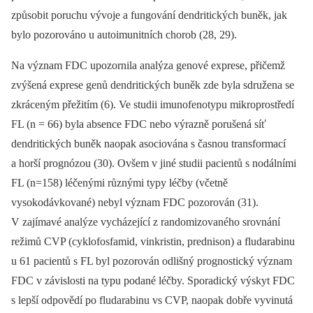
způsobit poruchu vývoje a fungování dendritických buněk, jak
bylo pozorováno u autoimunitních chorob (28, 29).
Na význam FDC upozornila analýza genové exprese, přičemž
zvýšená exprese genů dendritických buněk zde byla sdružena se
zkráceným přežitím (6). Ve studii imunofenotypu mikroprostředí
FL (n = 66) byla absence FDC nebo výrazně porušená síť
dendritických buněk naopak asociována s časnou transformací
a horší prognózou (30). Ovšem v jiné studii pacientů s nodálními
FL (n=158) léčenými různými typy léčby (včetně
vysokodávkované) nebyl význam FDC pozorován (31).
V zajímavé analýze vycházející z randomizovaného srovnání
režimů CVP (cyklofosfamid, vinkristin, prednison) a fludarabinu
u 61 pacientů s FL byl pozorován odlišný prognostický význam
FDC v závislosti na typu podané léčby. Sporadický výskyt FDC
s lepší odpovědí po fludarabinu vs CVP, naopak dobře vyvinutá