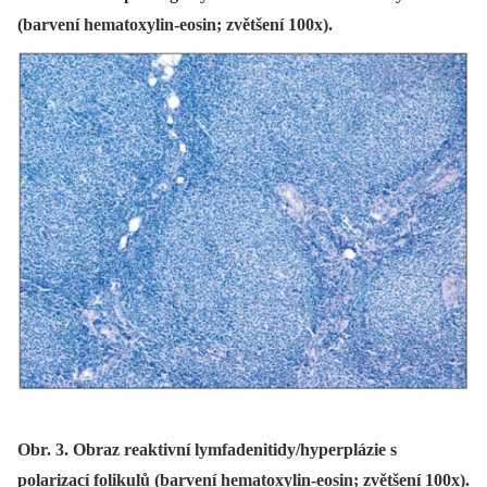
(barvení hematoxylin-eosin; zvětšení 100x).
Obr. 3. Obraz reaktivní lymfadenitidy/hyperplázie s
polarizací folikulů (barvení hematoxylin-eosin; zvětšení 100x).