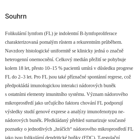
Souhrn
Folikulární lymfom (FL) je indolentní B-lymfoproliferace
charakterizovaná pomalým růstem a rekurentním průběhem.
Navzdory histologické uniformitě se klinicky jedná o značně
heterogenní onemocnění. Celkový medián přežití se pohybuje
kolem 18 let, přesto 10–15 % pacientů umírá v důsledku progrese
FL do 2–3 let. Pro FL jsou také příznačné spontánní regrese, což
předpokládá imunologickou interakci nádorových buněk
s ostatními elementy imunitního systému. Význam nádorového
mikroprostředí jako určujícího faktoru chování FL podporují
výsledky studií genové exprese a analýzy imunofenotypu ne-
nádorových buněk. Předkládaný přehled sumarizuje současné
poznatky o jednotlivých „hráčích“ nádorového mikroprostředí FL
jako jsou folikulární dendritické buňky (FDC), T-regulační