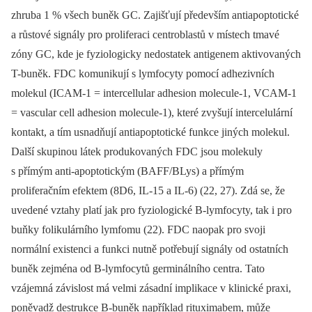
zhruba 1 % všech buněk GC. Zajišťují především antiapoptotické
a růstové signály pro proliferaci centroblastů v místech tmavé
zóny GC, kde je fyziologicky nedostatek antigenem aktivovaných
T-buněk. FDC komunikují s lymfocyty pomocí adhezivních
molekul (ICAM-1 = intercellular adhesion molecule-1, VCAM-1
= vascular cell adhesion molecule-1), které zvyšují intercelulární
kontakt, a tím usnadňují antiapoptotické funkce jiných molekul.
Další skupinou látek produkovaných FDC jsou molekuly
s přímým anti-apoptotickým (BAFF/BLys) a přímým
proliferačním efektem (8D6, IL-15 a IL-6) (22, 27). Zdá se, že
uvedené vztahy platí jak pro fyziologické B-lymfocyty, tak i pro
buňky folikulárního lymfomu (22). FDC naopak pro svoji
normální existenci a funkci nutně potřebují signály od ostatních
buněk zejména od B-lymfocytů germinálního centra. Tato
vzájemná závislost má velmi zásadní implikace v klinické praxi,
poněvadž destrukce B-buněk například rituximabem, může