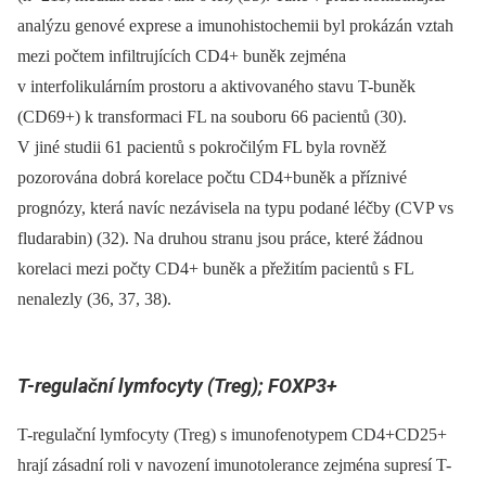
analýzu genové exprese a imunohistochemii byl prokázán vztah
mezi počtem infiltrujících CD4+ buněk zejména
v interfolikulárním prostoru a aktivovaného stavu T-buněk
(CD69+) k transformaci FL na souboru 66 pacientů (30).
V jiné studii 61 pacientů s pokročilým FL byla rovněž
pozorována dobrá korelace počtu CD4+buněk a příznivé
prognózy, která navíc nezávisela na typu podané léčby (CVP vs
fludarabin) (32). Na druhou stranu jsou práce, které žádnou
korelaci mezi počty CD4+ buněk a přežitím pacientů s FL
nenalezly (36, 37, 38).
T-regulační lymfocyty (Treg); FOXP3+
T-regulační lymfocyty (Treg) s imunofenotypem CD4+CD25+
hrají zásadní roli v navození imunotolerance zejména supresí T-