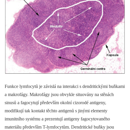
Funkce lymfocytů je závislá na interakci s dendritickými buňkami
a makrofágy. Makrofágy jsou obvykle situovány na stěnách
sinusů a fagocytují především okolní cizorodé antigeny,
modifikují tak kontakt těchto antigenů s jinými elementy
imunitního systému a prezentují antigeny fagocytovaného
materiálu především T-lymfocytům. Dendritické buňky jsou