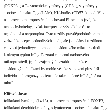
(FOXP3+) a T-cytotoxické lymfocyty (CD8+), s lymfocyty
asociované makrofágy (LAM), NK-buňky (CD57+) apod. Vliv
nádorového mikroprostředí na chování FL se dnes jeví jako
nezpochybnitelný, avšak interpretace výsledků je často
nejednotná a rozporuplná. Tyto rozdíly pravděpodobně pramení
z různé koncepce jednotlivých studií, ale jsou dány i rozdílnou
citlivostí jednotlivých komponent nádorového mikroprostředí
k různým typům léčby. Poznání elementů nádorového
mikroprostředí, jejich vzájemných vztahů a interakce
s nádorovými buňkami by mohlo vést ke stanovení přesnější
individuální prognózy pacienta ale také k cílené léčbě „šité na
míru“.
Klíčová slova:
folikulární lymfom, t(14;18), nádorové mikroprostředí, FOXP3,
folikulární dendritické buňky, s lymfomem asociované makrofágy