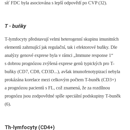
síť FDC byla asociována s lepší odpovědí po CVP (32).
T -⁠ buňky
T-lymfocyty představují velmi heterogenní skupinu imunitních
elementů zahrnující jak regulační, tak i efektorové buňky. Dle
analýzy genové exprese byla v rámci „Immune response 1“
s dobrou prognózou zvýšená exprese genů typických pro T-
buňky (CD7, CD8, CD3D...), avšak imunofenotypizací nebyla
prokázána korelace mezi celkovým počtem T-buněk (CD3+)
a prognózou pacientů s FL, což znamená, že za rozdílnou
prognózu jsou zodpovědné spíše speciální podskupiny T-buněk
(6).
Th-lymfocyty (CD4+)