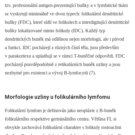
tzv. profesionální antigen-prezentující buňky a v lymfatické tkáni
se vyskytují minimálně ve dvou typech: folikulární dendritické
buňky (FDC), které sídlí ve folikulech a interdigitující dendritické
buňky lokalizované mimo folikuly (IDC). Každý typ
dendritických buněk má odlišnou nejen morfologii, ale i původ
a funkci. IDC pocházejí z různých částí těla, jsou především
v parakortexu a uplatňují se v rámci T-buněčné odpovědi. FDC
pocházejí pravděpodobně z retikulárních buněk uzliny a jsou
nezbytné pro existenci a vývoj B-lymfocytů (7).
Morfologie uzliny u folikulárního lymfomu
Folikulární lymfom je definován jako neoplázie z B-buněk
folikulárního respektive germinálního centra. Většina FL si
obvykle zachovává folikulární charakter s folikuly rostoucími