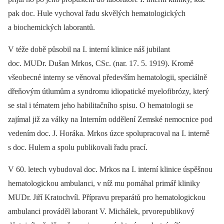
pak doc. Hule vychoval řadu skvělých hematologických
a biochemických laborantů.
V téže době působil na I. interní klinice náš jubilant
doc. MUDr. Dušan Mrkos, CSc. (nar. 17. 5. 1919). Kromě
všeobecné interny se věnoval především hematologii, speciálně
dřeňovým útlumům a syndromu idiopatické myelofibrózy, který
se stal i tématem jeho habilitačního spisu. O hematologii se
zajímal již za války na Interním oddělení Zemské nemocnice pod
vedením doc. J. Horáka. Mrkos úzce spolupracoval na I. interně
s doc. Hulem a spolu publikovali řadu prací.
V 60. letech vybudoval doc. Mrkos na I. interní klinice úspěšnou
hematologickou ambulanci, v níž mu pomáhal primář kliniky
MUDr. Jiří Kratochvíl. Přípravu preparátů pro hematologickou
ambulanci prováděl laborant V. Michálek, prvorepublikový