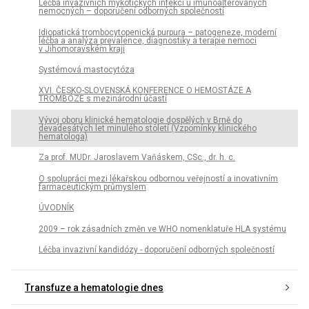
Léčba invazivních mykotických infekcí u imunoalterovaných
nemocných – doporučení odborných společností
Idiopatická trombocytopenická purpura – patogeneze, moderní
léčba a analýza prevalence, diagnostiky a terapie nemoci
v Jihomoravském kraji
Systémová mastocytóza
XVI. ČESKO-SLOVENSKÁ KONFERENCE O HEMOSTÁZE A
TROMBÓZE s mezinárodní účastí
Vývoj oboru klinické hematologie dospělých v Brně do
devadesátých let minulého století (Vzpomínky klinického
hematologa)
Za prof. MUDr. Jaroslavem Vaňáskem, CSc., dr. h. c.
O spolupráci mezi lékařskou odbornou veřejností a inovativním
farmaceutickým průmyslem
ÚVODNÍK
2009 – rok zásadních změn ve WHO nomenklatuře HLA systému
Léčba invazivní kandidózy - doporučení odborných společností
Transfuze a hematologie dnes