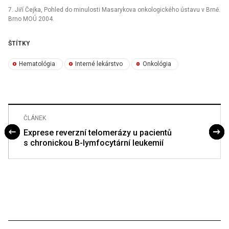
7. Jiří Čejka, Pohled do minulosti Masarykova onkologického ústavu v Brně.
Brno MOÚ 2004.
ŠTÍTKY
Hematológia
Interné lekárstvo
Onkológia
ČLÁNEK
Exprese reverzní telomerázy u pacientů
s chronickou B-lymfocytární leukemií