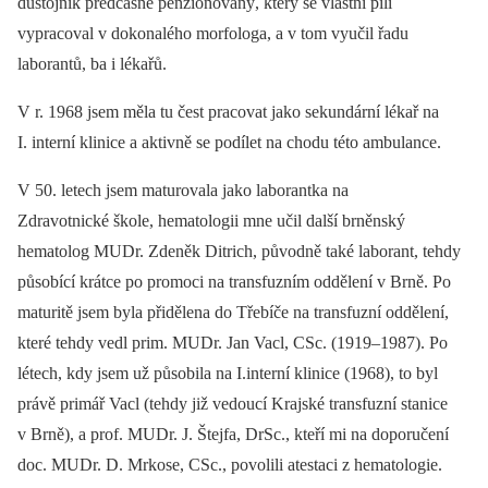
důstojník předčasně penzionovaný, který se vlastní pílí
vypracoval v dokonalého morfologa, a v tom vyučil řadu
laborantů, ba i lékařů.
V r. 1968 jsem měla tu čest pracovat jako sekundární lékař na
I. interní klinice a aktivně se podílet na chodu této ambulance.
V 50. letech jsem maturovala jako laborantka na
Zdravotnické škole, hematologii mne učil další brněnský
hematolog MUDr. Zdeněk Ditrich, původně také laborant, tehdy
působící krátce po promoci na transfuzním oddělení v Brně. Po
maturitě jsem byla přidělena do Třebíče na transfuzní oddělení,
které tehdy vedl prim. MUDr. Jan Vacl, CSc. (1919–1987). Po
létech, kdy jsem už působila na I.interní klinice (1968), to byl
právě primář Vacl (tehdy již vedoucí Krajské transfuzní stanice
v Brně), a prof. MUDr. J. Štejfa, DrSc., kteří mi na doporučení
doc. MUDr. D. Mrkose, CSc., povolili atestaci z hematologie.