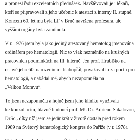
a pronesl řadu excelentních přednášek. Navštěvovali je i lékaři,
kteří se připravovali z jeho učebnic k atestaci z interny II. stupně.
Koncem 60. let mu byla LF v Brně navržena profesura, ale
vyššími orgány byla zamítnuta.
V r. 1976 jsem byla jako jediný atestovaný hematolog jmenována
ordinářem pro hematologii. Nic to však nezměnilo na krušných
pracovních podmínkách na III. interně. Jen prof. Hrubiško na
oslavě jeho 60. narozenin mi blahopřál, považoval to za poctu pro
hematologii, a nabádal mě, abych nezapomněla na
„Velkou Moravu“.
To jsem nezapomněla a hojně jsem jeho kliniku využívala
ke konzultacím, hlavně budoucí prof. MUDr. Adrienu Sakalovou,
DrSc., díky níž jsem se jedinkrát v životě dostala před rokem
1989 na Světový hematologický kongres do Paříže (v r. 1978).