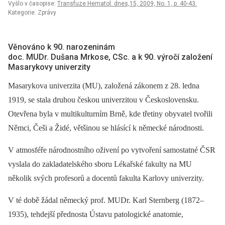
Vyšlo v časopise:
Transfuze Hematol. dnes,15, 2009, No. 1, p. 40-43.
Kategorie: Zprávy
Věnováno k 90. narozeninám
doc. MUDr. Dušana Mrkose, CSc. a k 90. výročí založení
Masarykovy univerzity
Masarykova univerzita (MU), založená zákonem z 28. ledna
1919, se stala druhou českou univerzitou v Československu.
Otevřena byla v multikulturním Brně, kde třetiny obyvatel tvořili
Němci, Češi a Židé, většinou se hlásící k německé národnosti.
V atmosféře národnostního oživení po vytvoření samostatné ČSR
vyslala do zakladatelského sboru Lékařské fakulty na MU
několik svých profesorů a docentů fakulta Karlovy univerzity.
V té době žádal německý prof. MUDr. Karl Sternberg (1872–
1935), tehdejší přednosta Ústavu patologické anatomie,