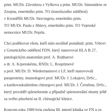
prim. MUDr. Závodnou z Vyškova a prim. MUDr. Simonidese ze
Znojma, emeritního prim. TO (transfuzního oddělení)
v Kroměříži MUDr. Stercingera, emeritního prim.
TO MUDr. Paula z Jihlavy, emeritního prim. TO Vojenské
nemocnice MUDr. Peprlu.
Chci poděkovat všem, kteří nám nezištně pomáhali: prim. Vrbovi
z Genetického oddělení FDN, který stanovoval HLA B 27,
patologickým anatomům prof. A. Rejtharovi
a dr. A. Krpenskému, RNDr. L. Rosprimové
a prof. MUDr. D. Wiedermannovi z LF, kteří stanovovali
paraproteiny, imunologovi prof. MUDr. J. Lokajovi, DrSc.,
a kardiovaskulárnímu chirurgovi prof. MUDr. J. Černému, DrSc.,
který prováděl splenektomie a případně splenorenální shunty ještě
za svého působení na II. chirurgické klinice.
Koncem roku 1989 byla zrušena III. interní klinika ve FN u sv.