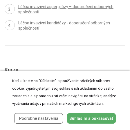
Léčba invazivní aspergilózy – doporučení odborných
společností
Léčba invazivní kandidózy - doporučení odborných
společností
Kurzy
Keď kliknete na "Súhlasím" s používaním všetkých súborov
Zvýšte si kvalifikáciu online z pohodlia domova
cookie, vyjadrujete tým svoj súhlas s ich ukladaním do vášho
Citikolín v neuroprotekcii a neuroregenerácii – nové
zariadenia a s pomocou pri vašej navigácii na stránke, analýze
poznatky
NOVÝ KURZ
využívania údajov pri našich marketingových aktivitách.
Autori: MUDr. Petr Výborný, CSc., FEBO
Podrobné nastavenia
Súhlasím a pokračovať
VŠETKY KURZY