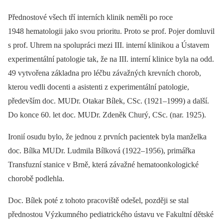
Přednostové všech tří interních klinik neměli po roce
1948 hematologii jako svou prioritu. Proto se prof. Pojer domluvil
s prof. Uhrem na spolupráci mezi III. interní klinikou a Ústavem
experimentální patologie tak, že na III. interní klinice byla na odd.
49 vytvořena základna pro léčbu závažných krevních chorob,
kterou vedli docenti a asistenti z experimentální patologie,
především doc. MUDr. Otakar Bílek, CSc. (1921–1999) a další.
Do konce 60. let doc. MUDr. Zdeněk Churý, CSc. (nar. 1925).
Ironií osudu bylo, že jednou z prvních pacientek byla manželka
doc. Bílka MUDr. Ludmila Bílková (1922–1956), primářka
Transfuzní stanice v Brně, která závažné hematoonkologické
chorobě podlehla.
Doc. Bílek poté z tohoto pracoviště odešel, později se stal
přednostou Výzkumného pediatrického ústavu ve Fakultní dětské