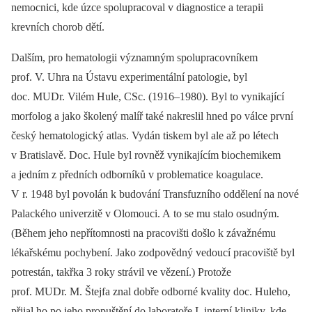
nemocnici, kde úzce spolupracoval v diagnostice a terapii
krevních chorob dětí.
Dalším, pro hematologii významným spolupracovníkem
prof. V. Uhra na Ústavu experimentální patologie, byl
doc. MUDr. Vilém Hule, CSc. (1916–1980). Byl to vynikající
morfolog a jako školený malíř také nakreslil hned po válce první
český hematologický atlas. Vydán tiskem byl ale až po létech
v Bratislavě. Doc. Hule byl rovněž vynikajícím biochemikem
a jedním z předních odborníků v problematice koagulace.
V r. 1948 byl povolán k budování Transfuzního oddělení na nové
Palackého univerzitě v Olomouci. A to se mu stalo osudným.
(Během jeho nepřítomnosti na pracovišti došlo k závažnému
lékařskému pochybení. Jako zodpovědný vedoucí pracoviště byl
potrestán, takřka 3 roky strávil ve vězení.) Protože
prof. MUDr. M. Štejfa znal dobře odborné kvality doc. Huleho,
přijal ho po jeho propuštění do laboratoře I. interní kliniky, kde