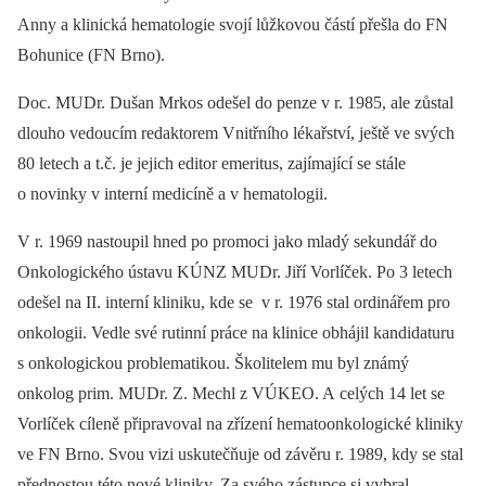
Anny a klinická hematologie svojí lůžkovou částí přešla do FN
Bohunice (FN Brno).
Doc. MUDr. Dušan Mrkos odešel do penze v r. 1985, ale zůstal
dlouho vedoucím redaktorem Vnitřního lékařství, ještě ve svých
80 letech a t.č. je jejich editor emeritus, zajímající se stále
o novinky v interní medicíně a v hematologii.
V r. 1969 nastoupil hned po promoci jako mladý sekundář do
Onkologického ústavu KÚNZ MUDr. Jiří Vorlíček. Po 3 letech
odešel na II. interní kliniku, kde se v r. 1976 stal ordinářem pro
onkologii. Vedle své rutinní práce na klinice obhájil kandidaturu
s onkologickou problematikou. Školitelem mu byl známý
onkolog prim. MUDr. Z. Mechl z VÚKEO. A celých 14 let se
Vorlíček cíleně připravoval na zřízení hematoonkologické kliniky
ve FN Brno. Svou vizi uskutečňuje od závěru r. 1989, kdy se stal
přednostou této nové kliniky. Za svého zástupce si vybral