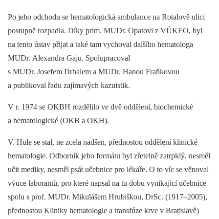
Po jeho odchodu se hematologická ambulance na Rotalově ulici
postupně rozpadla. Díky prim. MUDr. Opatovi z VÚKEO, byl
na tento ústav přijat a také tam vychoval dalšího hematologa
MUDr. Alexandra Gaju. Spolupracoval
s MUDr. Josefem Drbalem a MUDr. Hanou Fraňkovou
a publikoval řadu zajímavých kazuistik.
V r. 1974 se OKBH rozdělilo ve dvě oddělení, biochemické
a hematologické (OKB a OKH).
V. Hule se stal, ne zcela nadšen, přednostou oddělení klinické
hematologie. Odborník jeho formátu byl zřetelně zatrpklý, nesměl
učit mediky, nesměl psát učebnice pro lékaře. O to víc se věnoval
výuce laborantů, pro které napsal na tu dobu vynikající učebnice
spolu s prof. MUDr. Mikulášem Hrubiškou, DrSc. (1917–2005),
přednostou Kliniky hematologie a transfúze krve v Bratislavě)