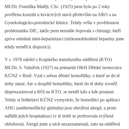
MUDr. Františka Matěji, CSc. (1925) jsem byla po 2 roky
pověřena konzilii u krvácivých stavů především na ARO a na
Gynekologicko-porodnické klinice. Tehdy vešla v povědomost
problematika DIC, takže jsem neustále bojovala s chirurgy, kteří
zprvu odmítali mini-heparinizaci (nízkomolekulární hepariny jsme
tehdy neměli k dispozici).
V r. 1978 odešel z Krajského transfuzního oddělení (KTO)
MUDr. S. Valníček (1927) na primariát OKH Dětské nemocnice
KÚNZ v Brně. Vzal s sebou dětské hemofiliky, o které se do té
doby staral. Ale o dospělé hemofiliky, které do té doby rovněž
dispenzarizoval a léčil na KTO, se neměl kdo a kde postarat.
Tehdy si ředitelství KÚNZ vymyslelo, že hemofilici po aplikaci
AHG (antihemofilický globulin) jsou ohroženi alergií, a proto
nařídili jejich hospitalizaci (v té době se preferovala zvýšená
obložnost). Alergii jsme u nich nezaznamenali, zato na oddělení