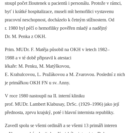
stoupl počet žloutenek u pacientů i personálu. Protože v rámci,
byť i krátké hospitalizace, museli mít hemofilici vystavenu
pracovní neschopnost, docházelo k četným stížnostem. Od
r. 1980 byl péčí o hemofiliky pověřen mladý a nadějný
Dr. M. Penka z OKH.
Prim. MUDr. F. Matěja působil na OKH v letech 1982–
1988 a v té době připravil k atestaci
lékaře: M. Penku, M. Matýškovou,
E. Krahulcovou, L. Pražákovou a M. Zvarovou. Poslední z nich
je primářkou OKH FN u sv. Anny.
V roce 1980 nastoupil na II. interní kliniku
prof. MUDr. Lambert Klabusay, DrSc. (1929–1996) jako její
přednosta, zprvu krajský, poté i hlavní internista republiky.
Zavedl spolu se všemi ordináři a se všemi 13 primáři interen