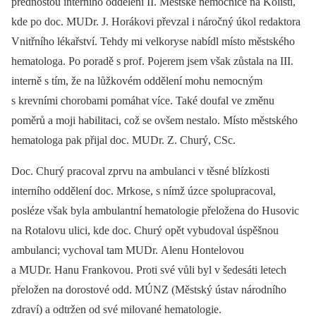
přednostou interního oddělení II. Městské nemocnice na Kolišti,
kde po doc. MUDr. J. Horákovi převzal i náročný úkol redaktora
Vnitřního lékařství. Tehdy mi velkoryse nabídl místo městského
hematologa. Po poradě s prof. Pojerem jsem však zůstala na III.
interně s tím, že na lůžkovém oddělení mohu nemocným
s krevními chorobami pomáhat více. Také doufal ve změnu
poměrů a moji habilitaci, což se ovšem nestalo. Místo městského
hematologa pak přijal doc. MUDr. Z. Churý, CSc.
Doc. Churý pracoval zprvu na ambulanci v těsné blízkosti
interního oddělení doc. Mrkose, s nímž úzce spolupracoval,
posléze však byla ambulantní hematologie přeložena do Husovic
na Rotalovu ulici, kde doc. Churý opět vybudoval úspěšnou
ambulanci; vychoval tam MUDr. Alenu Hontelovou
a MUDr. Hanu Frankovou. Proti své vůli byl v šedesáti letech
přeložen na dorostové odd. MÚNZ (Městský ústav národního
zdraví) a odtržen od své milované hematologie.