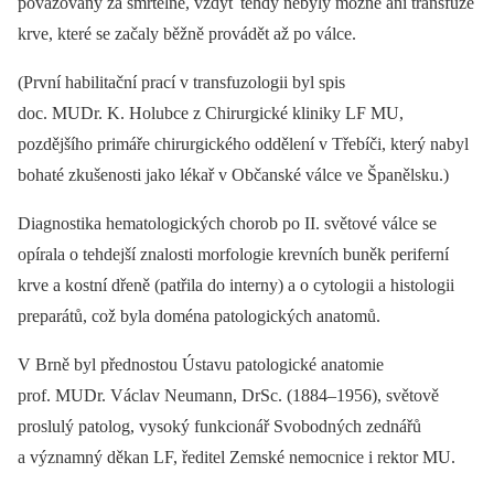
považovány za smrtelné, vždyť tehdy nebyly možné ani transfuze
krve, které se začaly běžně provádět až po válce.
(První habilitační prací v transfuzologii byl spis
doc. MUDr. K. Holubce z Chirurgické kliniky LF MU,
pozdějšího primáře chirurgického oddělení v Třebíči, který nabyl
bohaté zkušenosti jako lékař v Občanské válce ve Španělsku.)
Diagnostika hematologických chorob po II. světové válce se
opírala o tehdejší znalosti morfologie krevních buněk periferní
krve a kostní dřeně (patřila do interny) a o cytologii a histologii
preparátů, což byla doména patologických anatomů.
V Brně byl přednostou Ústavu patologické anatomie
prof. MUDr. Václav Neumann, DrSc. (1884–1956), světově
proslulý patolog, vysoký funkcionář Svobodných zednářů
a významný děkan LF, ředitel Zemské nemocnice i rektor MU.