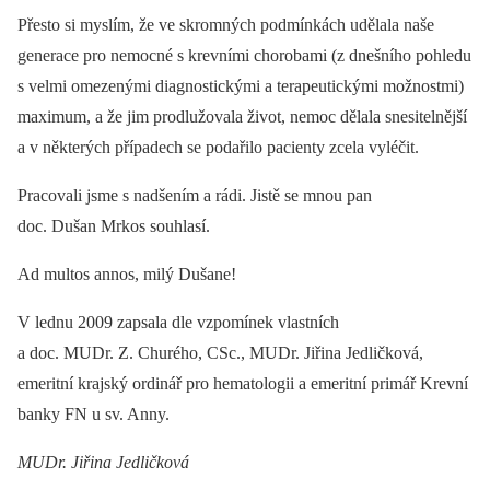
Přesto si myslím, že ve skromných podmínkách udělala naše
generace pro nemocné s krevními chorobami (z dnešního pohledu
s velmi omezenými diagnostickými a terapeutickými možnostmi)
maximum, a že jim prodlužovala život, nemoc dělala snesitelnější
a v některých případech se podařilo pacienty zcela vyléčit.
Pracovali jsme s nadšením a rádi. Jistě se mnou pan
doc. Dušan Mrkos souhlasí.
Ad multos annos, milý Dušane!
V lednu 2009 zapsala dle vzpomínek vlastních
a doc. MUDr. Z. Churého, CSc., MUDr. Jiřina Jedličková,
emeritní krajský ordinář pro hematologii a emeritní primář Krevní
banky FN u sv. Anny.
MUDr. Jiřina Jedličková