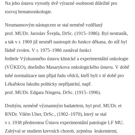
Na jeho ústavu vyrostly dvě výrazné osobnosti důležité pro
rozvoj hematoonkologie.
Neumannovým nástupcem se stal neméně vzdělaný
prof. MUDr. Jaroslav Švejda, DrSc. (1915–1986). Byl nestraník,
a tak v r. 1969 již nesměl nastoupit do funkce děkana, do níž byl
řádně zvolen. V r. 1975–1986 zastával funkci
ředitele Výzkumného ústavu klinické a experimentální onkologie
(VÚKEO), dnešního Masarykova onkologického ústavu. V době
tuhé normalizace tam přijal řadu vědců, kteří byli v té době pro
Lékařskou fakultu politicky nepřijatelní, např.
prof. MUDr. Edgara Ningera, DrSc. (1915–1996).
Druhým, neméně významným badatelem, byl prof. MUDr. et
RNDr. Vilém Uher, DrSc., (1902–1970), který se stal
v r. 1938 přednostou Ústavu experimentální patologie LF MU.
Zabýval se studiem krevních chorob, zejména leukemiemi,