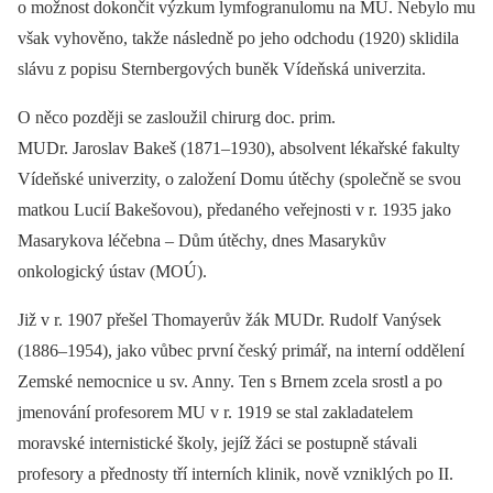
o možnost dokončit výzkum lymfogranulomu na MU. Nebylo mu
však vyhověno, takže následně po jeho odchodu (1920) sklidila
slávu z popisu Sternbergových buněk Vídeňská univerzita.
O něco později se zasloužil chirurg doc. prim.
MUDr. Jaroslav Bakeš (1871–1930), absolvent lékařské fakulty
Vídeňské univerzity, o založení Domu útěchy (společně se svou
matkou Lucií Bakešovou), předaného veřejnosti v r. 1935 jako
Masarykova léčebna –⁠ Dům útěchy, dnes Masarykův
onkologický ústav (MOÚ).
Již v r. 1907 přešel Thomayerův žák MUDr. Rudolf Vanýsek
(1886–1954), jako vůbec první český primář, na interní oddělení
Zemské nemocnice u sv. Anny. Ten s Brnem zcela srostl a po
jmenování profesorem MU v r. 1919 se stal zakladatelem
moravské internistické školy, jejíž žáci se postupně stávali
profesory a přednosty tří interních klinik, nově vzniklých po II.