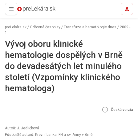
preLekára.sk
preLekára.sk
/
Odborné časopisy
/
Transfuze a hematologie dnes
/
2009 -
1
Vývoj oboru klinické
hematologie dospělých v Brně
do devadesátých let minulého
století (Vzpomínky klinického
hematologa)
Česká verzia
Autoři: J. Jedličková
Působiště autorů: Krevní banka, FN u sv. Anny v Brně