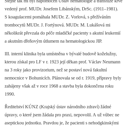
Stejně tak mi byl nápomocen Ústav hematologie a transfúze krve
vedený prof. MUDr. Josefem Libánským, DrSc. (1911–1981).
S koagulacemi pomáhala MUDr. Z. Vorlová, s přežíváním
trombocytů MUDr. J. Fortýnová. MUDr. M. Lukášová mi
několikrát převzala do péče mladičké pacienty s akutní leukemií
a akutním dřeňovým útlumem na hematologickou JIP.
III. interní klinika byla umístněna v bývalé budově koželužny,
kterou získal pro LF v r. 1923 její děkan prof. Václav Neumann
na 3 roky jako provizorium, než se postaví nová fakultní
nemocnice v Bohunicích. Plánovala se od r. 1919, přípravy byly
zahájeny však až v roce 1968 a stavba byla dokončena roku
1990.
Ředitelství KÚNZ (Krajský ústav národního zdraví) žádné
úpravy, o které jsem žádala pro praxi, nepovolil. A už vůbec ne
aseptickou jednotku. Pravdou je, že pacienti s nehodgkinskými