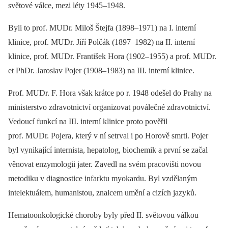
světové válce, mezi léty 1945–1948.
Byli to prof. MUDr. Miloš Štejfa (1898–1971) na I. interní
klinice, prof. MUDr. Jiří Polčák (1897–1982) na II. interní
klinice, prof. MUDr. František Hora (1902–1955) a prof. MUDr.
et PhDr. Jaroslav Pojer (1908–1983) na III. interní klinice.
Prof. MUDr. F. Hora však krátce po r. 1948 odešel do Prahy na
ministerstvo zdravotnictví organizovat poválečné zdravotnictví.
Vedoucí funkcí na III. interní klinice proto pověřil
prof. MUDr. Pojera, který v ní setrval i po Horově smrti. Pojer
byl vynikající internista, hepatolog, biochemik a první se začal
věnovat enzymologii jater. Zavedl na svém pracovišti novou
metodiku v diagnostice infarktu myokardu. Byl vzdělaným
intelektuálem, humanistou, znalcem umění a cizích jazyků.
Hematoonkologické choroby byly před II. světovou válkou