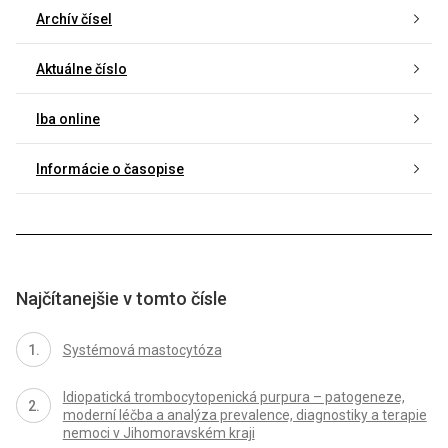
Archív čísel
Aktuálne číslo
Iba online
Informácie o časopise
Najčítanejšie v tomto čísle
Systémová mastocytóza
Idiopatická trombocytopenická purpura – patogeneze,
moderní léčba a analýza prevalence, diagnostiky a terapie
nemoci v Jihomoravském kraji