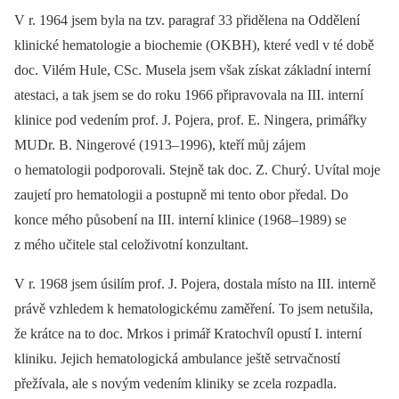
V r. 1964 jsem byla na tzv. paragraf 33 přidělena na Oddělení
klinické hematologie a biochemie (OKBH), které vedl v té době
doc. Vilém Hule, CSc. Musela jsem však získat základní interní
atestaci, a tak jsem se do roku 1966 připravovala na III. interní
klinice pod vedením prof. J. Pojera, prof. E. Ningera, primářky
MUDr. B. Ningerové (1913–1996), kteří můj zájem
o hematologii podporovali. Stejně tak doc. Z. Churý. Uvítal moje
zaujetí pro hematologii a postupně mi tento obor předal. Do
konce mého působení na III. interní klinice (1968–1989) se
z mého učitele stal celoživotní konzultant.
V r. 1968 jsem úsilím prof. J. Pojera, dostala místo na III. interně
právě vzhledem k hematologickému zaměření. To jsem netušila,
že krátce na to doc. Mrkos i primář Kratochvíl opustí I. interní
kliniku. Jejich hematologická ambulance ještě setrvačností
přežívala, ale s novým vedením kliniky se zcela rozpadla.