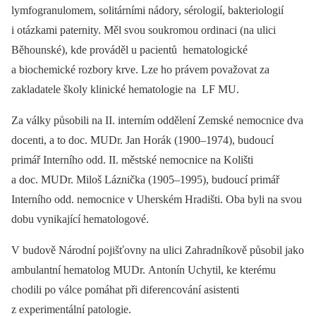
lymfogranulomem, solitárními nádory, sérologií, bakteriologií
i otázkami paternity. Měl svou soukromou ordinaci (na ulici
Běhounské), kde prováděl u pacientů hematologické
a biochemické rozbory krve. Lze ho právem považovat za
zakladatele školy klinické hematologie na LF MU.
Za války působili na II. interním oddělení Zemské nemocnice dva
docenti, a to doc. MUDr. Jan Horák (1900–1974), budoucí
primář Interního odd. II. městské nemocnice na Kolišti
a doc. MUDr. Miloš Láznička (1905–1995), budoucí primář
Interního odd. nemocnice v Uherském Hradišti. Oba byli na svou
dobu vynikající hematologové.
V budově Národní pojišťovny na ulici Zahradníkově působil jako
ambulantní hematolog MUDr. Antonín Uchytil, ke kterému
chodili po válce pomáhat při diferencování asistenti
z experimentální patologie.