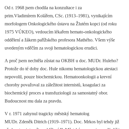
Od r. 1968 jsem chodila na konzultace i za
prim.Vladimírem Kolářem, CSc. (1913–1981), vynikajícím
morfologem Onkologického ústavu na Žlutém kopci (od roku
1975 VÚKEO), vedoucím lékařem hemato-onkologického
oddělení a žákem pařížského profesora Mathého. Všem výše
uvedeným vděčím za svoji hematologickou erudici.
A proč jsem nechtěla zůstat na OKBH u doc. MUDr. Huleho?
Protože do té doby doc. Hule nikomu hematologickou atestaci
nepovolil, pouze biochemickou. Hematoonkologii a krevní
choroby považoval za záležitost internistů, koagulaci za
biochemický proces a transfuziologii za samostatný obor.
Budoucnost mu dala za pravdu.
V r. 1971 zahynul tragicky městský hematolog
MUDr. Zdeněk Ditrich (1919–1971). Doc. Mrkos byl tehdy již