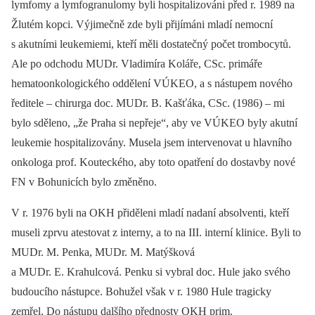
lymfomy a lymfogranulomy byli hospitalizováni před r. 1989 na
Žlutém kopci. Výjimečně zde byli přijímáni mladí nemocní
s akutními leukemiemi, kteří měli dostatečný počet trombocytů.
Ale po odchodu MUDr. Vladimíra Koláře, CSc. primáře
hematoonkologického oddělení VÚKEO, a s nástupem nového
ředitele –⁠ chirurga doc. MUDr. B. Kašťáka, CSc. (1986) –⁠ mi
bylo sděleno, „že Praha si nepřeje“, aby ve VÚKEO byly akutní
leukemie hospitalizovány. Musela jsem intervenovat u hlavního
onkologa prof. Kouteckého, aby toto opatření do dostavby nové
FN v Bohunicích bylo změněno.
V r. 1976 byli na OKH přiděleni mladí nadaní absolventi, kteří
museli zprvu atestovat z interny, a to na III. interní klinice. Byli to
MUDr. M. Penka, MUDr. M. Matýšková
a MUDr. E. Krahulcová. Penku si vybral doc. Hule jako svého
budoucího nástupce. Bohužel však v r. 1980 Hule tragicky
zemřel. Do nástupu dalšího přednosty OKH prim.