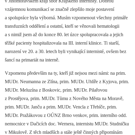
v Jihomoravském kraji sbor Krajského internisty. Dobrou
vzájemnou komunikací se značně zlepšilo moje postavení
a spolupráce byla výborná. Musím vzpomenout všechny primáře
transfuzních oddělení a ostatní, kteří se věnovali hematologii
a s nimiž jsem až do konce 80. let úzce spolupracovala a jejich
těžké pacienty hospitalizovala na III. interní klinice. Ti starší,
narození ve 20. a 30. letech byli vynikající internisté, ovšem bez
šancí na primariát na interně.
Vzpomenu především na ty, kteří již nejsou mezi námi: na prim.
MUDr. Neumanna ze Zlína, prim. MUDr. Uhlíře z Kyjova, prim.
MUDr. Meluzína z Boskovic, prim. MUDr. Pilařovou
z Prostějova, prim. MUDr. Tůmu z Nového Města na Moravě,
prim. MUDr. Janču a prim. MUDr. Vencla z Třebíče, prim.
MUDr. Pražákovou z OÚNZ Brno venkov, prim. interního odd.
nemocnice v Dačicích doc. Wernera, internistu MUDr. Studničku
v Mikulově. Z těch mladších a stále ještě činných připomínám