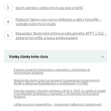
Sport nemění u zdravých mužů skóre HJHS
Rizikové faktory pro rozvoj inhibitorů u dětí s hemofilií –
výsledky kohortové studie
Kazuistika: Neobvyklá příčina prodlouženého APPT u SLE –
získaná hemofilie a lupus antikoagulans
Všetky články tohto čísla
Exprese reverzní telomerázy u pacientů s chronickou B-
lymfocytární leukemií
Mukozitida dutiny ústní po alogenní transplantaci krvetvorných
buněk s přípravou fludarabinem a melfalanem FLU/MEL
Denzita exprese cílového antigenu CD20 a CD52 ve vztahu k terapii
monoklonální protilátkou u pacientů s chronickou lymfocytární
leukemií
Léčba invazivní aspergilózy – doporučení odborných společností