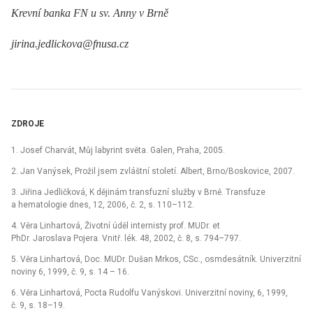
Krevní banka FN u sv. Anny v Brně
jirina.jedlickova@fnusa.cz
ZDROJE
1. Josef Charvát, Můj labyrint světa. Galen, Praha, 2005.
2. Jan Vanýsek, Prožil jsem zvláštní století. Albert, Brno/Boskovice, 2007.
3. Jiřina Jedličková, K dějinám transfuzní služby v Brně. Transfuze
a hematologie dnes, 12, 2006, č. 2, s. 110–112.
4. Věra Linhartová, Životní úděl internisty prof. MUDr. et
PhDr. Jaroslava Pojera. Vnitř. lék. 48, 2002, č. 8, s. 794–797.
5. Věra Linhartová, Doc. MUDr. Dušan Mrkos, CSc., osmdesátník. Univerzitní
noviny 6, 1999, č. 9, s. 14 –⁠ 16.
6. Věra Linhartová, Pocta Rudolfu Vanýskovi. Univerzitní noviny, 6, 1999,
č. 9, s. 18–19.