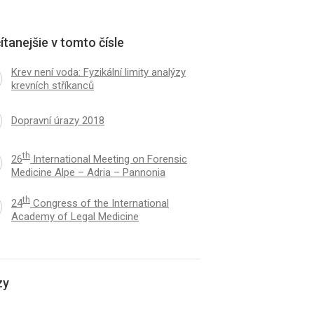
ítanejšie v tomto čísle
Krev není voda: Fyzikální limity analýzy
krevních stříkanců
Dopravní úrazy 2018
th
26
International Meeting on Forensic
Medicine Alpe – Adria – Pannonia
th
24
Congress of the International
Academy of Legal Medicine
zy