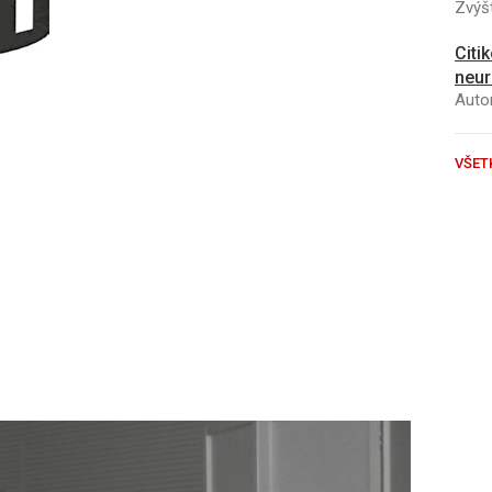
Zvýšt
Citi
neur
Autor
VŠET