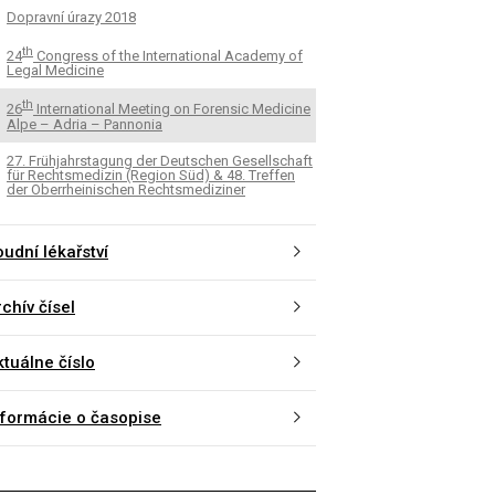
Dopravní úrazy 2018
th
24
Congress of the International Academy of
Legal Medicine
th
26
International Meeting on Forensic Medicine
Alpe – Adria – Pannonia
27. Frühjahrstagung der Deutschen Gesellschaft
für Rechtsmedizin (Region Süd) & 48. Treffen
der Oberrheinischen Rechtsmediziner
udní lékařství
chív čísel
ktuálne číslo
nformácie o časopise