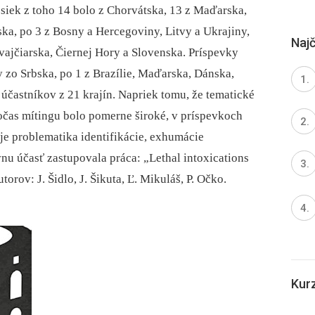
iek z toho 14 bolo z Chorvátska, 13 z Maďarska,
ska, po 3 z Bosny a Hercegoviny, Litvy a Ukrajiny,
Najč
vajčiarska, Čiernej Hory a Slovenska. Príspevky
y zo Srbska, po 1 z Brazílie, Maďarska, Dánska,
 účastníkov z 21 krajín. Napriek tomu, že tematické
čas mítingu bolo pomerne široké, v príspevkoch
uje problematika identifikácie, exhumácie
nu účasť zastupovala práca: „Lethal intoxications
orov: J. Šidlo, J. Šikuta, Ľ. Mikuláš, P. Očko.
Kur