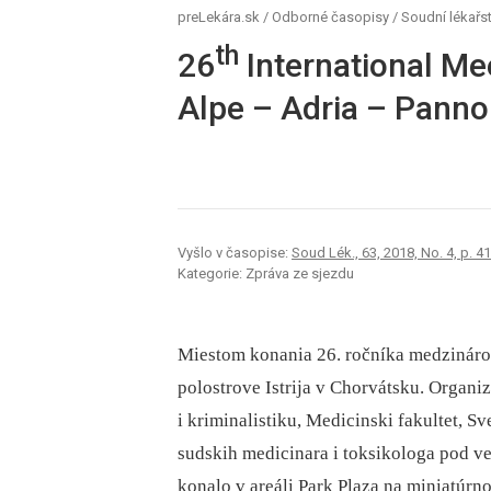
preLekára.sk
/
Odborné časopisy
/
Soudní lékařst
th
26
International Me
Alpe – Adria – Panno
Vyšlo v časopise:
Soud Lék., 63, 2018, No. 4, p. 41
Kategorie: Zpráva ze sjezdu
Miestom konania 26. ročníka medzinárod
polostrove Istrija v Chorvátsku. Organi
i kriminalistiku, Medicinski fakultet, S
sudskih medicinara i toksikologa pod v
konalo v areáli Park Plaza na miniatúrn