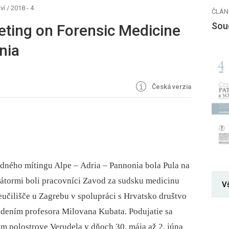
ví
/
2018 - 4
ČLÁN
Soud
eting on Forensic Medicine
nia
Česká verzia
ného mítingu Alpe –⁠ Adria –⁠ Pannonia bola Pula na
zátormi boli pracovníci Zavod za sudsku medicinu
Vš
veučilišče u Zagrebu v spolupráci s Hrvatsko društvo
edením profesora Milovana Kubata. Podujatie sa
om polostrove Verudela v dňoch 30. mája až 2. júna