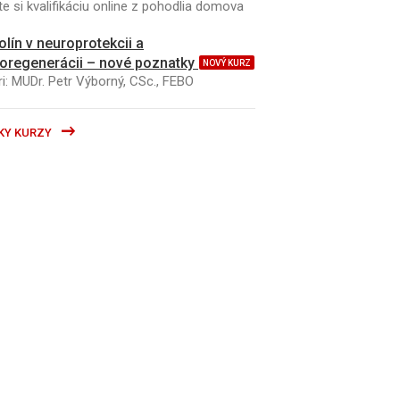
e si kvalifikáciu online z pohodlia domova
kolín v neuroprotekcii a
oregenerácii – nové poznatky
NOVÝ KURZ
i: MUDr. Petr Výborný, CSc., FEBO
KY KURZY