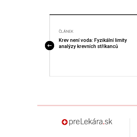
ČLÁNEK
ng der Deutschen
Krev není voda: Fyzikální limity
Rechtsmedizin
analýzy krevních stříkanců
 Treffen der
echtsmediziner
preLekára.sk