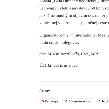
konala „Gala Dinner v neďalekej „Ribar
venovaný výletu s návštevou 60 km vzdi
je známe mnohými objavmi tzv. minor pl
v miestnej vinárni a na spiatočnej cest
th
Organizátorom 27
International Meetin
budú srbskí kolegovia.
doc. MUDr. Jozef Šidlo, CSc., MPH
ÚSL LF UK Bratislava
ŠTÍTKY
Patológia
Súdne lekárstvo
Toxi