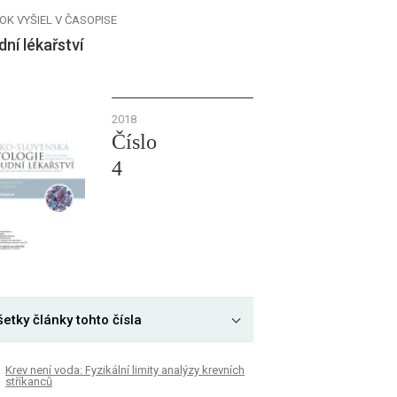
OK VYŠIEL V ČASOPISE
ní lékařství
2018
Číslo
4
etky články tohto čísla
Krev není voda: Fyzikální limity analýzy krevních
stříkanců