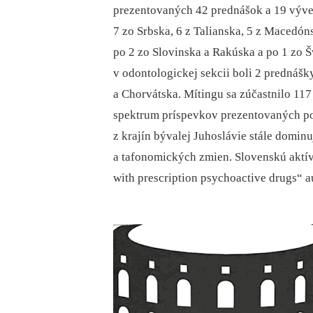
prezentovaných 42 prednášok a 19 výves
7 zo Srbska, 6 z Talianska, 5 z Macedón
po 2 zo Slovinska a Rakúska a po 1 zo Š
v odontologickej sekcii boli 2 prednášk
a Chorvátska. Mítingu sa zúčastnilo 117
spektrum príspevkov prezentovaných po
z krajín bývalej Juhoslávie stále domin
a tafonomických zmien. Slovenskú aktív
with prescription psychoactive drugs“ aut