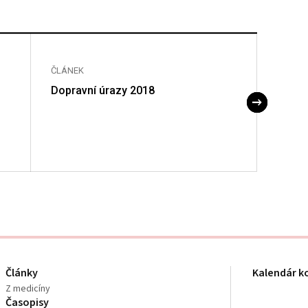
ČLÁNEK
ČLÁNE
Dopravní úrazy 2018
th
24
C
Acade
Články
Kalendár k
Z medicíny
Časopisy