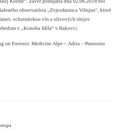
skej Kolibe“. Záver podujatia dňa 02.06.2018 bol
aleného observatória „Zvjezdarnica Višnjan“, ktoré
anet; ochutnávkou vín a olivových olejov
e obedom v „Konoba Idila“ v Rakovci.
g on Forensic Medicine Alpe –⁠ Adria –⁠ Pannonia
kológia