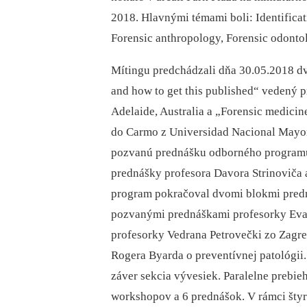
2018. Hlavnými témami boli: Identificati
Forensic anthropology, Forensic odontol
Mítingu predchádzali dňa 30.05.2018 d
and how to get this published“ vedený
Adelaide, Australia a „Forensic medicin
do Carmo z Universidad Nacional Mayor
pozvanú prednášku odborného programu
prednášky profesora Davora Strinoviča 
program pokračoval dvomi blokmi pred
pozvanými prednáškami profesorky Eva 
profesorky Vedrana Petrovečki zo Zagre
Rogera Byarda o preventívnej patológii
záver sekcia vývesiek. Paralelne prebie
workshopov a 6 prednášok. V rámci šty