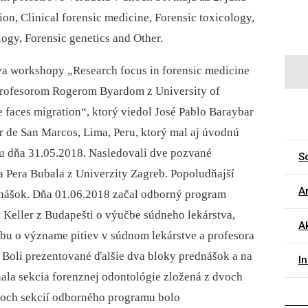
on, Clinical forensic medicine, Forensic toxicology,
ogy, Forensic genetics and Other.
va workshopy „Research focus in forensic medicine
 profesorom Rogerom Byardom z University of
e faces migration“, ktorý viedol José Pablo Baraybar
 de San Marcos, Lima, Peru, ktorý mal aj úvodnú
 dňa 31.05.2018. Nasledovali dve pozvané
So
a Pera Bubala z Univerzity Zagreb. Popoludňajší
Ar
nášok. Dňa 01.06.2018 začal odborný program
Keller z Budapešti o výučbe súdneho lekárstva,
A
bu o význame pitiev v súdnom lekárstve a profesora
. Boli prezentované ďalšie dva bloky prednášok a na
I
hala sekcia forenznej odontológie zložená z dvoch
roch sekcií odborného programu bolo