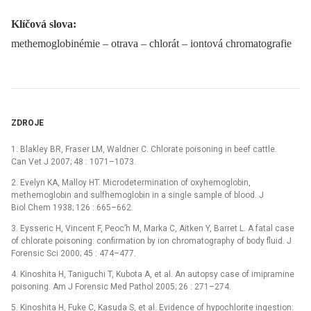
Klíčová slova:
methemoglobinémie –⁠ otrava –⁠ chlorát –⁠ iontová chromatografie
ZDROJE
1. Blakley BR, Fraser LM, Waldner C. Chlorate poisoning in beef cattle.
Can Vet J 2007; 48 : 1071–1073.
2. Evelyn KA, Malloy HT. Microdetermination of oxyhemoglobin,
methemoglobin and sulfhemoglobin in a single sample of blood. J
Biol Chem 1938; 126 : 665–662.
3. Eysseric H, Vincent F, Peoc’h M, Marka C, Aitken Y, Barret L. A fatal case
of chlorate poisoning: confirmation by ion chromatography of body fluid. J
Forensic Sci 2000; 45 : 474–477.
4. Kinoshita H, Taniguchi T, Kubota A, et al. An autopsy case of imipramine
poisoning. Am J Forensic Med Pathol 2005; 26 : 271–274.
5. Kinoshita H, Fuke C, Kasuda S, et al. Evidence of hypochlorite ingestion: