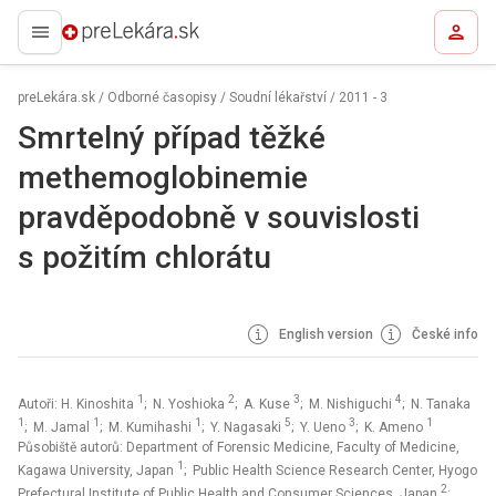
preLekára.sk
preLekára.sk
/
Odborné časopisy
/
Soudní lékařství
/
2011 - 3
Smrtelný případ těžké
methemoglobinemie
pravděpodobně v souvislosti
s požitím chlorátu
English version
České info
1
2
3
4
Autoři: H. Kinoshita
; N. Yoshioka
; A. Kuse
; M. Nishiguchi
; N. Tanaka
1
1
1
5
3
1
; M. Jamal
; M. Kumihashi
; Y. Nagasaki
; Y. Ueno
; K. Ameno
Působiště autorů: Department of Forensic Medicine, Faculty of Medicine,
1
Kagawa University, Japan
; Public Health Science Research Center, Hyogo
2
Prefectural Institute of Public Health and Consumer Sciences, Japan
;