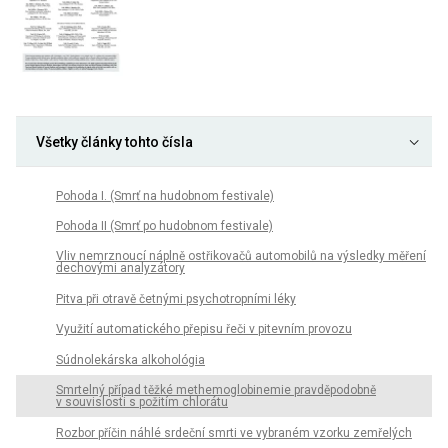
Všetky články tohto čísla
Pohoda I. (Smrť na hudobnom festivale)
Pohoda II (Smrť po hudobnom festivale)
Vliv nemrznoucí náplně ostřikovačů automobilů na výsledky měření
dechovými analyzátory
Pitva při otravě četnými psychotropními léky
Využití automatického přepisu řeči v pitevním provozu
Súdnolekárska alkohológia
Smrtelný případ těžké methemoglobinemie pravděpodobně
v souvislosti s požitím chlorátu
Rozbor příčin náhlé srdeční smrti ve vybraném vzorku zemřelých