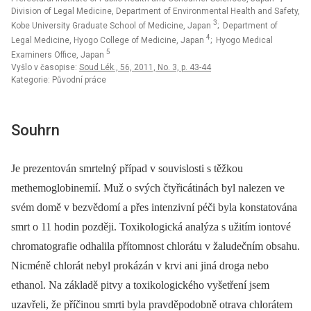
Division of Legal Medicine, Department of Environmental Health and Safety,
3
Kobe University Graduate School of Medicine, Japan
; Department of
4
Legal Medicine, Hyogo College of Medicine, Japan
; Hyogo Medical
5
Examiners Office, Japan
Vyšlo v časopise:
Soud Lék., 56, 2011, No. 3, p. 43-44
Kategorie: Původní práce
Souhrn
Je prezentován smrtelný případ v souvislosti s těžkou
methemoglobinemií. Muž o svých čtyřicátinách byl nalezen ve
svém domě v bezvědomí a přes intenzivní péči byla konstatována
smrt o 11 hodin později. Toxikologická analýza s užitím iontové
chromatografie odhalila přítomnost chlorátu v žaludečním obsahu.
Nicméně chlorát nebyl prokázán v krvi ani jiná droga nebo
ethanol. Na základě pitvy a toxikologického vyšetření jsem
uzavřeli, že příčinou smrti byla pravděpodobně otrava chlorátem