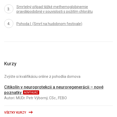
Smrtelný případ těžké methemoglobinemie
pravděpodobně v souvislosti s požitím chlorátu
Pohoda I. (Smrť na hudobnom festivale)
Kurzy
Zvýšte si kvalifikáciu online z pohodlia domova
Citikolín v neuroprotekcii a neuroregenerácii – nové
poznatky
NOVÝ KURZ
Autori: MUDr. Petr Výborný, CSc., FEBO
VŠETKY KURZY