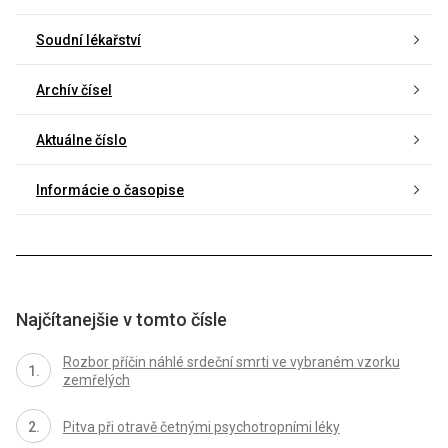
Soudní lékařství
Archív čísel
Aktuálne číslo
Informácie o časopise
Najčítanejšie v tomto čísle
Rozbor příčin náhlé srdeční smrti ve vybraném vzorku
zemřelých
Pitva při otravě četnými psychotropními léky