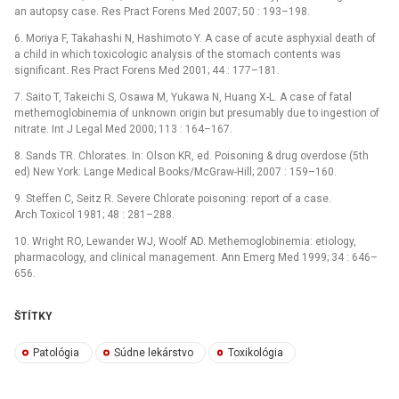
an autopsy case. Res Pract Forens Med 2007; 50 : 193–198.
6. Moriya F, Takahashi N, Hashimoto Y. A case of acute asphyxial death of
a child in which toxicologic analysis of the stomach contents was
significant. Res Pract Forens Med 2001; 44 : 177–181.
7. Saito T, Takeichi S, Osawa M, Yukawa N, Huang X-L. A case of fatal
methemoglobinemia of unknown origin but presumably due to ingestion of
nitrate. Int J Legal Med 2000; 113 : 164–167.
8. Sands TR. Chlorates. In: Olson KR, ed. Poisoning & drug overdose (5th
ed) New York: Lange Medical Books/McGraw-Hill; 2007 : 159–160.
9. Steffen C, Seitz R. Severe Chlorate poisoning: report of a case.
Arch Toxicol 1981; 48 : 281–288.
10. Wright RO, Lewander WJ, Woolf AD. Methemoglobinemia: etiology,
pharmacology, and clinical management. Ann Emerg Med 1999; 34 : 646–
656.
ŠTÍTKY
Patológia
Súdne lekárstvo
Toxikológia