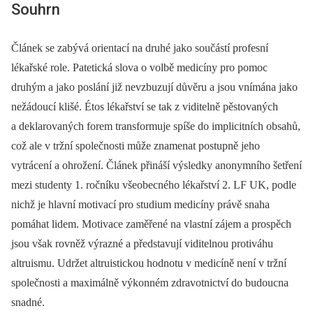
Souhrn
Článek se zabývá orientací na druhé jako součástí profesní
lékařské role. Patetická slova o volbě medicíny pro pomoc
druhým a jako poslání již nevzbuzují důvěru a jsou vnímána jako
nežádoucí klišé. Étos lékařství se tak z viditelně pěstovaných
a deklarovaných forem transformuje spíše do implicitních obsahů,
což ale v tržní společnosti může znamenat postupně jeho
vytrácení a ohrožení. Článek přináší výsledky anonymního šetření
mezi studenty 1. ročníku všeobecného lékařství 2. LF UK, podle
nichž je hlavní motivací pro studium medicíny právě snaha
pomáhat lidem. Motivace zaměřené na vlastní zájem a prospěch
jsou však rovněž výrazné a představují viditelnou protiváhu
altruismu. Udržet altruistickou hodnotu v medicíně není v tržní
společnosti a maximálně výkonném zdravotnictví do budoucna
snadné.