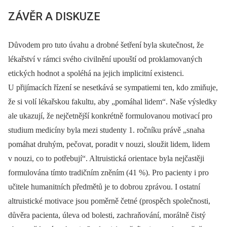
ZÁVĚR A DISKUZE
Důvodem pro tuto úvahu a drobné šetření byla skutečnost, že
lékařství v rámci svého civilnění upouští od proklamovaných
etických hodnot a spoléhá na jejich implicitní existenci.
U přijímacích řízení se nesetkává se sympatiemi ten, kdo zmiňuje,
že si volí lékařskou fakultu, aby „pomáhal lidem“. Naše výsledky
ale ukazují, že nejčetnější konkrétně formulovanou motivací pro
studium medicíny byla mezi studenty 1. ročníku právě „snaha
pomáhat druhým, pečovat, poradit v nouzi, sloužit lidem, lidem
v nouzi, co to potřebují“. Altruistická orientace byla nejčastěji
formulována tímto tradičním zněním (41 %). Pro pacienty i pro
učitele humanitních předmětů je to dobrou zprávou. I ostatní
altruistické motivace jsou poměrně četné (prospěch společnosti,
důvěra pacienta, úleva od bolesti, zachraňování, morálně čistý