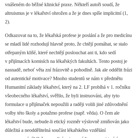
vnášeném do běžné klinické praxe. Někteří autoři soudí, že
altruismus je v lékařství ohrožen a že je dnes spíše implicitní (1,
2).
Odkazovat na to, že lékařská profese je poslání a že pro medicínu
se mladí lidé rozhodují hlavně proto, že chtějí pomáhat, se stalo
otřepaným klišé, které nechtějí poslouchat ani ti, kdo sedí
v přijímacích komisích na lékařských fakultách. Tento postoj je
nasnadě, neboť věta zní frázovitě a pohodlně. Jak ale oddělit frázi
od autentické motivace? Mnoho studentů se nám v předmětu
Humanitní základy lékařství, který na 2. LF probíhá v 1. ročníku
všeobecného lékařství, svěřilo, že byli instruováni, aby tyto
formulace u přijímaček nepoužili a raději volili jiné zdůvodnění
volby této školy a potažmo profese (např. věda). O čem ale
lékařství bude, nebude-li etický rozměr výslovně zmiňován jako
důležitá a neoddělitelná součást lékařského vzdělání