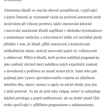
Altruismus lékařů ve smyslu obecné prospěšnosti, vyplývající
z jejich činnosti, je významně vázán na profesní autonomii (tedy
nezávislost při výkonu profese), takže omezování klinické
i stavovské autonomie lékařů například v důsledku byrokratizace
a marketizace medicíny a zdravotnictví může své nechtěné plody
přinášet v tom, že lékaři, příliš omezovaní a kontrolovaní
nelékařskými silami, ztrácejí stavovské pojetí cti, velkorysosti
a obětavosti. Přibývá lékařů, kteří profesi nahlížejí pragmaticky
jako směnný obchod mezi nabídkou jejich expertních znalostí
a dovedností a potřebou na straně nemocných. Sami sebe pak
pojímají jako vysoce specializovaného experta na záležitosti
lidského těla, zdraví, nemoci a apely na etické ideály jsou jim
z duše protivné. To lze do jisté míry chápat, neboť to odstraňuje
falešná privilegia a pojetí nadřazenosti, ale na druhé straně číhá
riziko spočívající v přílišném pragmatismu a utilitarianismu,