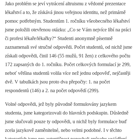
Jako problém se jeví vytrácení altruismu z vědomé prezentace
lékařství a to, že získává jinou veřejnou identitu, než primárně
pomoc potřebným. Studentům 1. ročníku všeobecného lékařství
jsme položili otevřenou otázku: „Co se Vám nejvíce líbí na práci
či profesi lékaře/lékařky?“ Studenti anonymně písemně
zaznamenali své stručné odpovědi. Počet studentů, od nichž jsme
získali odpovědi, činil 146 (55 mužů, 91 žen) z celkového počtu
172 zapsaných do 1. ročníku. Počet celkových formulací je 299,
neboť většina studentů volila více než jednu odpověď, nejčastěji
dvě. V tabulkách jsou proto dva přepočty: 1. na počet
respondentů (146) a 2. na počet odpovědí (299).
Volné odpovědi, jež byly původně formulovány jazykem
studenta, jsme kategorizovali do hlavních podskupin. Důsledně
jsme slučovali pouze ty odpovědi, u nichž byly formulace buď
zcela jazykově zaměnitelné, nebo velmi podobné. I v těchto
kategoriích jsme pro autentičnost ponechali způsoby vyjádření