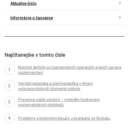
Aktuálne číslo
Informácie o časopise
Najčítanejšie v tomto čísle
Nutriční deficity po bariatrických operacích a jejich úprava
suplementací
Vertebroplastika a stentoplastika v léčení
osteoporotických zlomenin páteře
Prevence pádů seniorů – výsledky hodnocení
systematických přehledů
Problémy s kolenními klouby u brankářů ve florbalu