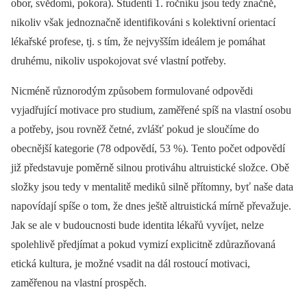
obor, svědomí, pokora). Studenti 1. ročníku jsou tedy značně,
nikoliv však jednoznačně identifikováni s kolektivní orientací
lékařské profese, tj. s tím, že nejvyšším ideálem je pomáhat
druhému, nikoliv uspokojovat své vlastní potřeby.
Nicméně různorodým způsobem formulované odpovědi
vyjadřující motivace pro studium, zaměřené spíš na vlastní osobu
a potřeby, jsou rovněž četné, zvlášť pokud je sloučíme do
obecnější kategorie (78 odpovědí, 53 %). Tento počet odpovědí
již představuje poměrně silnou protiváhu altruistické složce. Obě
složky jsou tedy v mentalitě mediků silně přítomny, byť naše data
napovídají spíše o tom, že dnes ještě altruistická mírně převažuje.
Jak se ale v budoucnosti bude identita lékařů vyvíjet, nelze
spolehlivě předjímat a pokud vymizí explicitně zdůrazňovaná
etická kultura, je možné vsadit na dál rostoucí motivaci,
zaměřenou na vlastní prospěch.