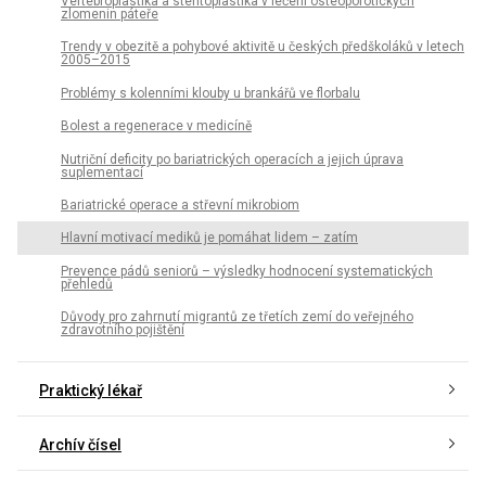
Vertebroplastika a stentoplastika v léčení osteoporotických
zlomenin páteře
Trendy v obezitě a pohybové aktivitě u českých předškoláků v letech
2005–2015
Problémy s kolenními klouby u brankářů ve florbalu
Bolest a regenerace v medicíně
Nutriční deficity po bariatrických operacích a jejich úprava
suplementací
Bariatrické operace a střevní mikrobiom
Hlavní motivací mediků je pomáhat lidem – zatím
Prevence pádů seniorů – výsledky hodnocení systematických
přehledů
Důvody pro zahrnutí migrantů ze třetích zemí do veřejného
zdravotního pojištění
Praktický lékař
Archív čísel