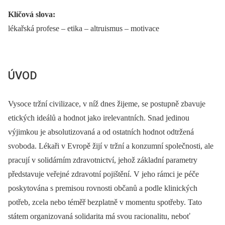
Klíčová slova:
lékařská profese –⁠ etika –⁠ altruismus –⁠ motivace
ÚVOD
Vysoce tržní civilizace, v níž dnes žijeme, se postupně zbavuje
etických ideálů a hodnot jako irelevantních. Snad jedinou
výjimkou je absolutizovaná a od ostatních hodnot odtržená
svoboda. Lékaři v Evropě žijí v tržní a konzumní společnosti, ale
pracují v solidárním zdravotnictví, jehož základní parametry
představuje veřejné zdravotní pojištění. V jeho rámci je péče
poskytována s premisou rovnosti občanů a podle klinických
potřeb, zcela nebo téměř bezplatně v momentu spotřeby. Tato
státem organizovaná solidarita má svou racionalitu, neboť