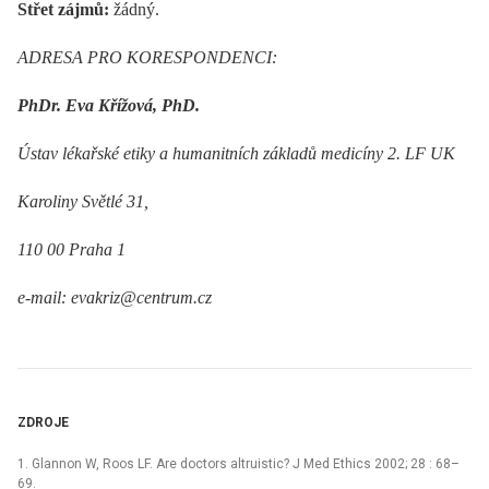
Střet zájmů:
žádný.
ADRESA PRO KORESPONDENCI:
PhDr. Eva Křížová, PhD.
Ústav lékařské etiky a humanitních základů medicíny 2. LF UK
Karoliny Světlé 31,
110 00 Praha 1
e-mail: evakriz@centrum.cz
ZDROJE
1. Glannon W, Roos LF. Are doctors altruistic? J Med Ethics 2002; 28 : 68–
69.