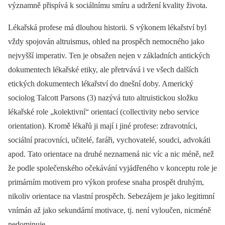
významně přispívá k sociálnímu smíru a udržení kvality života.
Lékařská profese má dlouhou historii. S výkonem lékařství byl
vždy spojován altruismus, ohled na prospěch nemocného jako
nejvyšší imperativ. Ten je obsažen nejen v základních antických
dokumentech lékařské etiky, ale přetrvává i ve všech dalších
etických dokumentech lékařství do dnešní doby. Americký
sociolog Talcott Parsons (3) nazývá tuto altruistickou složku
lékařské role „kolektivní“ orientací (collectivity nebo service
orientation). Kromě lékařů ji mají i jiné profese: zdravotníci,
sociální pracovníci, učitelé, faráři, vychovatelé, soudci, advokáti
apod. Tato orientace na druhé neznamená nic víc a nic méně, než
že podle společenského očekávání vyjádřeného v konceptu role je
primárním motivem pro výkon profese snaha prospět druhým,
nikoliv orientace na vlastní prospěch. Sebezájem je jako legitimní
vnímán až jako sekundární motivace, tj. není vyloučen, nicméně
nedominuje.