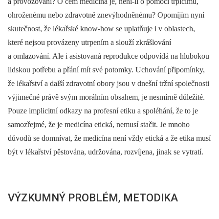
a provozování? O čem medicína je, není-li o pomoci trpícímu,
ohroženému nebo zdravotně znevýhodněnému? Opomíjím nyní
skutečnost, že lékařské know-how se uplatňuje i v oblastech,
které nejsou provázeny utrpením a slouží zkrášlování
a omlazování. Ale i asistovaná reprodukce odpovídá na hlubokou
lidskou potřebu a přání mít své potomky. Uchování připomínky,
že lékařství a další zdravotní obory jsou v dnešní tržní společnosti
výjimečné právě svým morálním obsahem, je nesmírně důležité.
Pouze implicitní odkazy na profesní etiku a spoléhání, že to je
samozřejmé, že je medicína etická, nemusí stačit. Je mnoho
důvodů se domnívat, že medicína není vždy etická a že etika musí
být v lékařství pěstována, udržována, rozvíjena, jinak se vytratí.
VÝZKUMNÝ PROBLÉM, METODIKA