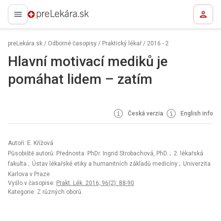
preLekára.sk
preLekára.sk
/
Odborné časopisy
/
Praktický lékař
/
2016 - 2
Hlavní motivací mediků je
pomáhat lidem – zatím
Česká verzia
English info
Autoři: E. Křížová
Působiště autorů: Přednosta: PhDr. Ingrid Strobachová, PhD.
; 2. lékařská
fakulta
; Ústav lékařské etiky a humanitních základů medicíny
; Univerzita
Karlova v Praze
Vyšlo v časopise:
Prakt. Lék. 2016; 96(2): 88-90
Kategorie: Z různých oborů