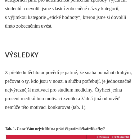
studentů a nevolili jsme vlastní zobecněné názvy kategorií,
s výjimkou kategorie „etické hodnoty“, kterou jsme si dovolili
tímto zobecněním uvést.
VÝSLEDKY
Z přehledu těchto odpovědí je patrné, že snaha pomáhat druhým,
pečovat o ty, kdo jsou v nouzi a službu potřebují, je jednoznačně
nejvýraznější motivací pro studium medicíny. Čtyřicet jedna
procent mediků tuto motivaci zvolilo a žádná jiná odpověď
nemůže této motivaci konkurovat (tab. 1).
Tab. 1. Co se Vám nejvíc líbí na práci či profesi lékaře/lékařky?