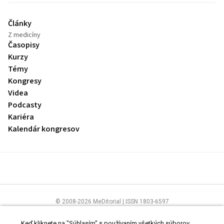
Články
Z medicíny
Časopisy
Kurzy
Témy
Kongresy
Videa
Podcasty
Kariéra
Kalendár kongresov
© 2008-2026 MeDitorial | ISSN 1803-6597
Stránky preLekára.sk sú určené výhradne odborníkom v zdravotníctve.
Čítajte
prehlásenie
a
Zásady spracovania osobných údajov
.
Keď kliknete na "Súhlasím" s používaním všetkých súborov