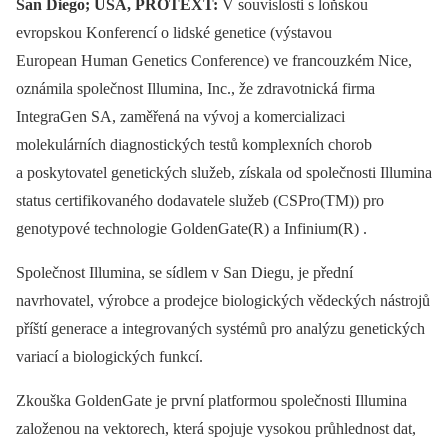
San Diego; USA, PROTEXT:
V souvislosti s loňskou
evropskou Konferencí o lidské genetice (výstavou
European Human Genetics Conference) ve francouzkém Nice,
oznámila společnost Illumina, Inc., že zdravotnická firma
IntegraGen SA, zaměřená na vývoj a komercializaci
molekulárních diagnostických testů komplexních chorob
a poskytovatel genetických služeb, získala od společnosti Illumina
status certifikovaného dodavatele služeb (CSPro(TM)) pro
genotypové technologie GoldenGate(R) a Infinium(R) .
Společnost Illumina, se sídlem v San Diegu, je přední
navrhovatel, výrobce a prodejce biologických vědeckých nástrojů
příští generace a integrovaných systémů pro analýzu genetických
variací a biologických funkcí.
Zkouška GoldenGate je první platformou společnosti Illumina
založenou na vektorech, která spojuje vysokou průhlednost dat,