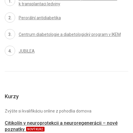
k transplantaci ledviny
Perorální antidiabetika
Centrum diabetologie a diabetologický program v IKEM
JUBILEA
Kurzy
Zvýšte si kvalifikáciu online z pohodlia domova
Citikolín v neuroprotekcii a neuroregenerácii – nové
poznatky
NOVÝ KURZ