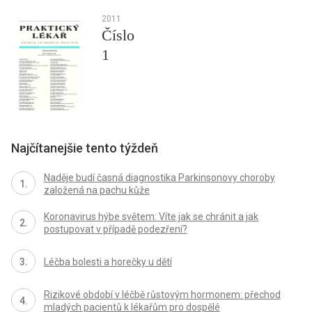
2011
Číslo
1
Najčítanejšie tento týždeň
Naděje budí časná diagnostika Parkinsonovy choroby
založená na pachu kůže
Koronavirus hýbe světem: Víte jak se chránit a jak
postupovat v případě podezření?
Léčba bolesti a horečky u dětí
Rizikové období v léčbě růstovým hormonem: přechod
mladých pacientů k lékařům pro dospělé