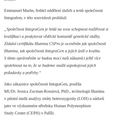
Emmanuel Martin, ředitel oddělení služeb a testů společnosti
Integrafem, v této souvislosti prohlásil:
„Společnost IntegraGen je hrdá na svou schopnost rozšiřovat si
kvalifikaci a poskytovat věděcké komunitě genetické služby.
Získání certifikátu Illumina CSPro je oceněním jak společnosti
Illumina, tak společnosti IntegraGen a jejich úsilí o kvalitu.
S tímto oprávněním se budou moci naši zákazníci ještě více
spolehnout na to, že se budeme snažit uspokojovat jejich
požadavky a po­třeby.“
Jako zákaznice společnosti IntegraGen, použila
MUDr. Jessica Zucman-Rossiová, PhD., technologii Illumina
v pilotní studii analýzy ztráty heterozygosity (LOH) u nádorů
jater ve výzkumném středisku Human Polymorphism
Study Center (CEPH) v Paříži.