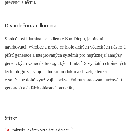
prevenci a léčbu.
O společnosti Illumina
Společnost Illumina, se sídlem v San Diegu, je přední
navrhovatel, výrobce a prodejce biologických vědeckých nástrojů
příští generace a integrovaných systémů pro nejrůznější analýzy
genetických variací a biologických funkcí. S využitím chráněných
technologií zajišťuje nabídku produktů a služeb, které se
v současné době využívají k sekvenčnímu zpracování, určování
genotypů a dalších oblastech ge­netiky.
ŠTÍTKY
Praktické lekárstvo pre deti a dorast