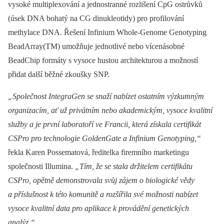
vysoké multiplexování a jednostranné rozlišení CpG ostrůvků
(úsek DNA bohatý na CG dinukleotidy) pro profilování
methylace DNA. Řešení Infinium Whole-Genome Genotyping
BeadArray(TM) umožňuje jednotlivé nebo vícenásobné
BeadChip formáty s vysoce hustou architekturou a možností
přidat další běžné zkoušky SNP.
„Společnost IntegraGen se snaží nabízet ostatním výzkumným
organizacím, ať už privátním nebo akademickým, vysoce kvalitní
služby a je první laboratoří ve Francii, která získala certifikát
CSPro pro technologie GoldenGate a Infinium Genotyping,“
řekla Karen Possematová, ředitelka firemního marketingu
společnosti Illumina.
„Tím, že se stala držitelem certifikátu
CSPro, opětně demonstrovala svůj zájem o biologické vědy
a příslušnost k této komunitě a rozšířila své možnosti nabízet
vysoce kvalitní data pro aplikace k provádění genetických
analýz.“