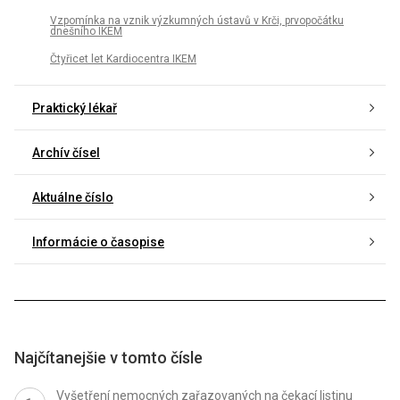
Vzpomínka na vznik výzkumných ústavů v Krči, prvopočátku
dnešního IKEM
Čtyřicet let Kardiocentra IKEM
Praktický lékař
Archív čísel
Aktuálne číslo
Informácie o časopise
Najčítanejšie v tomto čísle
Vyšetření nemocných zařazovaných na čekací listinu