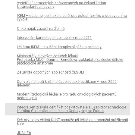
Vyšetření nemocných zařazovaných na čekací listinu
k transplantaci ledviny
IKEM – odborné, politické a další souvislosti vzniku a dosavadního
vývoje
Onkomaják zazářil na Žofíně
Intervenční kardiologie: co nabízí v roce 2011
Lékárna IKEM – součást komplexní péče o pacienty
Miniportréty slavných českých lékařů
Profesorka MUDr. Dagmar Benešová, zakladatelka české dětské
patologické anatomie
Ze života odborných společností ČLS JEP
Ceny za nejlepší knižní a časopisecké publikace v roce 2009
uděleny
Moderní biologická léčba je pro řadu onkologických pacientů
nedostupná
IntegraGen získala certifikát poskytovatele služeb pro technologie
Illumina GoldenGate a Infinium Genotyping ve Francii
Světový objev vědců ÚHKT pomůže při léčbě onemocnění srážlivosti
krve
JUBILEA