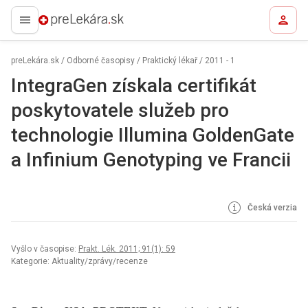
preLekára.sk
preLekára.sk
/
Odborné časopisy
/
Praktický lékař
/
2011 - 1
IntegraGen získala certifikát
poskytovatele služeb pro
technologie Illumina GoldenGate
a Infinium Genotyping ve Francii
Česká verzia
Vyšlo v časopise:
Prakt. Lék. 2011; 91(1): 59
Kategorie: Aktuality/zprávy/recenze