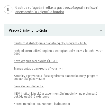
Gastroezofageální reflux a gastroezofageální refluxní
onemocnění u kojenců a batolat
Všetky články tohto čísla
Centrum diabetologie a diabetologický program v IKEM
Přehled počtu odběrů orgánů a transplantací v IKEM v letech 1990–
2009
Nová organizační složka ČLS JEP
Transplantace pankreatu dříve a nyní
Aktuality v prevenci a léčbě syndromu diabetické nohy; program
podiatrické péče v IKEM
Perorální antidiabetika
IKEM Institut klinické a experimentální medicíny: na prahu páté
dekády úspěšné existence
Notes: minulost, současnost, budoucnost