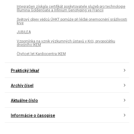
IntegraGen získala certifikát poskytovatele služeb pro technologie
Illumina GoldenGate a Infinium Genotyping ve Francii
Světový objev vědců ÚHKT pomůže při léčbě onemocnění srážlivosti
krve
JUBILEA
Vzpomínka na vznik výzkumných ústavů v Krči, prvopočátku
dnešního IKEM
Čtyřicet let Kardiocentra IKEM
Praktický lékař
Archív čísel
Aktuálne číslo
Informácie o časopise