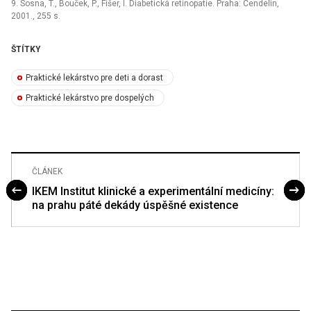
9. Sosna, T., Bouček, P., Fišer, I. Diabetická retinopatie. Praha: Cendelín,
2001., 255 s.
ŠTÍTKY
Praktické lekárstvo pre deti a dorast
Praktické lekárstvo pre dospelých
ČLÁNEK
IKEM Institut klinické a experimentální medicíny:
na prahu páté dekády úspěšné existence