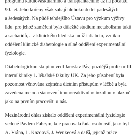
programu kardiovaskulárního a transplantačního až na počátku
90. let. Jeho kořeny však sahají hluboko do let padesátých
a šedesátých. Na půdě tehdejšího Ústavu pro výzkum výživy
lidu, pro jehož zaměření bylo důležité studium metabolismu tuků
a sacharidů, a z klinického hlediska tudíž i diabetu, vzniklo
oddělení klinické diabetologie a silné oddělení experimentální
fyziologie.
Diabetologickou skupinu vedl Jaroslav Páv, pozdější profesor III.
interní kliniky 1. lékařské fakulty UK. Za jeho působení byla
pozornost věnována zejména dietním přístupům v léčbě a byla
zavedena metoda stanovení imunoreaktivního inzulinu v plazmě
jako na prvním pracovišti u nás.
Mezinárodní ohlas získalo oddělení experimentální fyziologie
vedené Pavlem Fabrym, kde pracovala řada osobností, jako byl
A. Vrána, L. Kazdová, J. Wenkeová a další, jejichž práce