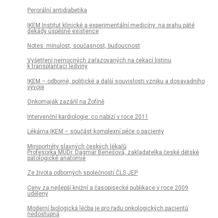
Perorální antidiabetika
IKEM Institut klinické a experimentální medicíny: na prahu páté
dekády úspěšné existence
Notes: minulost, současnost, budoucnost
Vyšetření nemocných zařazovaných na čekací listinu
k transplantaci ledviny
IKEM – odborné, politické a další souvislosti vzniku a dosavadního
vývoje
Onkomaják zazářil na Žofíně
Intervenční kardiologie: co nabízí v roce 2011
Lékárna IKEM – součást komplexní péče o pacienty
Miniportréty slavných českých lékařů
Profesorka MUDr. Dagmar Benešová, zakladatelka české dětské
patologické anatomie
Ze života odborných společností ČLS JEP
Ceny za nejlepší knižní a časopisecké publikace v roce 2009
uděleny
Moderní biologická léčba je pro řadu onkologických pacientů
nedostupná