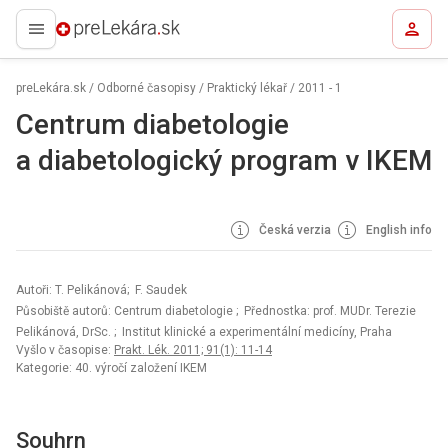
preLekára.sk
preLekára.sk
/
Odborné časopisy
/
Praktický lékař
/
2011 - 1
Centrum diabetologie
a diabetologický program v IKEM
Česká verzia
English info
Autoři: T. Pelikánová; F. Saudek
Působiště autorů: Centrum diabetologie
; Přednostka: prof. MUDr. Terezie
Pelikánová, DrSc.
; Institut klinické a experimentální medicíny, Praha
Vyšlo v časopise:
Prakt. Lék. 2011; 91(1): 11-14
Kategorie: 40. výročí založení IKEM
Souhrn