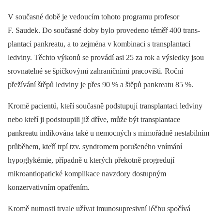
V současné době je vedoucím tohoto programu profesor
F. Saudek. Do sou­časné doby bylo provedeno téměř 400 trans­
plantací pankreatu, a to zejména v kombinaci s transplantací
ledviny. Těchto výkonů se provádí asi 25 za rok a výsledky jsou
srovnatelné se špičkovými zahraničními pracovišti. Roční
přežívání štěpů ledviny je přes 90 % a štěpů pankreatu 85 %.
Kromě pacientů, kteří současně podstupují transplantaci ledviny
nebo kteří ji podstoupili již dříve, může být transplantace
pankreatu indikována také u nemocných s mimořádně nestabilním
průběhem, kteří trpí tzv. syndromem porušeného vnímání
hypoglykémie, případně u kterých překotně progredují
mikroantiopatické komplikace navzdory dostupným
konzervativním opatřením.
Kromě nutnosti trvale užívat imunosupresivní léčbu spočívá