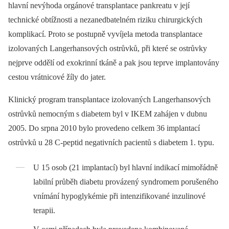
hlavní nevýhoda orgánové transplantace pankreatu v její
technické obtížnosti a nezanedbatelném riziku chirurgických
komplikací. Proto se postupně vyvíjela metoda transplantace
izolovaných Langerhansových ostrůvků, při které se ostrůvky
nejprve oddělí od exokrinní tkáně a pak jsou teprve implantovány
cestou vrátnicové žíly do jater.
Klinický program transplantace izolovaných Langerhansových
ostrůvků nemocným s diabetem byl v IKEM zahájen v dubnu
2005. Do srpna 2010 bylo provedeno celkem 36 implantací
ostrůvků u 28 C-peptid negativních pacientů s diabetem 1. typu.
U 15 osob (21 implantací) byl hlavní indikací mimořádně
labilní průběh diabetu provázený syndromem porušeného
vnímání hypoglykémie při intenzifikované inzulinové
terapii.