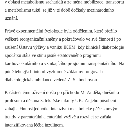
v oblasti metabolismu sacharidů a zejména mobilizace, transportu
a metabolismu tuků, se již v té době dočkaly mezinárodního
uznání.
Právě experimentální fyziologie byla oddělením, které přežilo
veškeré reorganizační změny a pokračovalo ve své činnosti i po
zrušení Ústavu výživy a vzniku IKEM, kdy klinická diabetologie
zpočátku stála ve stínu jasně etablovaného programu
kardiovaskulárního a vznikajícího programu transplantačního. Na
půdě tehdejší I. interní výzkumné základny fungovala
diabetologická ambulance vedená Z. Slabochovou.
K částečnému oživení došlo po příchodu M. Anděla, dnešního
profesora a děkana 3. lékařské fakulty UK. Za jeho působení
zahájila činnost jednotka intenzivní metabolické péče s novými
trendy v parenterální a enterální výživě a rozvíjet se začala
intenzifikovaná léčba inzulinem.