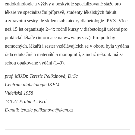
endokrinologie a výživy a poskytuje specializované stáže pro
lékaře ve specializační přípravě, studenty lékařských fakult
a zdravotní sestry. Je sídlem subkatedry diabetologie IPVZ. Více
než 15 let organizuje 2–4x ročně kurzy v diabetologii určené pro
praktické lékaře (informace na www.ipvz.cz). Pro potřeby
nemocných, lékařů i sester vzdělávajících se v oboru byla vydána
řada edukačních materiálů a monografií, z nichž několik má za
sebou opakované vydání (1–9).
prof. MUDr. Terezie Pelikánová, DrSc
Centrum diabetologie IKEM
Vídeňská 1958
140 21 Praha 4 -⁠ Krč
E-mail: terezie.pelikanova@ikem.cz