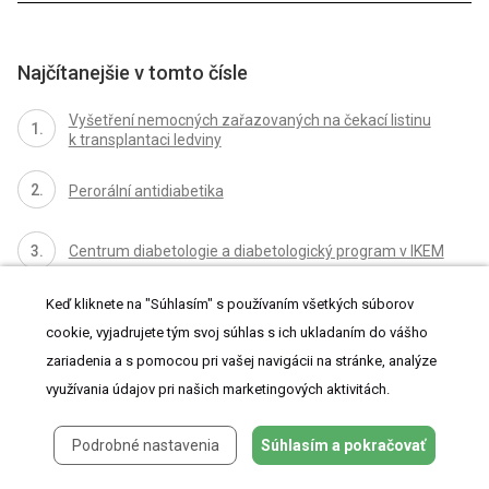
Najčítanejšie v tomto čísle
Vyšetření nemocných zařazovaných na čekací listinu
k transplantaci ledviny
Perorální antidiabetika
Centrum diabetologie a diabetologický program v IKEM
Keď kliknete na "Súhlasím" s používaním všetkých súborov
JUBILEA
cookie, vyjadrujete tým svoj súhlas s ich ukladaním do vášho
zariadenia a s pomocou pri vašej navigácii na stránke, analýze
využívania údajov pri našich marketingových aktivitách.
Podrobné nastavenia
Súhlasím a pokračovať
Kurzy