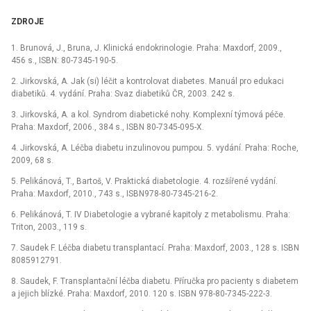
ZDROJE
1. Brunová, J., Bruna, J. Klinická endokrinologie. Praha: Maxdorf, 2009.,
456 s., ISBN: 80-7345-190-5.
2. Jirkovská, A. Jak (si) léčit a kontrolovat diabetes. Manuál pro edukaci
diabetiků. 4. vydání. Praha: Svaz diabetiků ČR, 2003. 242 s.
3. Jirkovská, A. a kol. Syndrom diabetické nohy. Komplexní týmová péče.
Praha: Maxdorf, 2006., 384 s., ISBN 80-7345-095-X.
4. Jirkovská, A. Léčba diabetu inzulinovou pumpou. 5. vydání. Praha: Roche,
2009, 68 s.
5. Pelikánová, T., Bartoš, V. Praktická diabetologie. 4. rozšířené vydání.
Praha: Maxdorf, 2010., 743 s., ISBN978-80-7345-216-2.
6. Pelikánová, T. IV Diabetologie a vybrané kapitoly z metabolismu. Praha:
Triton, 2003., 119 s.
7. Saudek F. Léčba diabetu transplantací. Praha: Maxdorf, 2003., 128 s. ISBN
8085912791.
8. Saudek, F. Transplantační léčba diabetu. Příručka pro pacienty s diabetem
a jejich blízké. Praha: Maxdorf, 2010. 120 s. ISBN 978-80-7345-222-3.