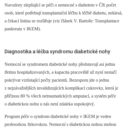
Navzdory zlepšující se péči o nemocné s diabetem v ČR počet
osob, které potřebují transplantační léčbu k léčbě diabetu, neklesá,
a čekací listina se rozšiřuje (viz článek V. Bartoše: Transplantace
pankreatu v IKEM).
Diagnostika a léčba syndromu diabetické nohy
Nemocní se syndromem diabetické nohy představují asi jednu
třetinu hospitalizovaných, a kapacita pracoviště už nyní nestačí
pokrývat vzrůstající počty pacientů. Bezesporu jde o jednu
z nejzávažnějších invalidizujících komplikací cukrovky, která je
příčinou 80 % všech netraumatických amputací, a systém péče
o diabetickou nohu u nás není zdaleka uspokojivý.
Program péče o syndrom diabetické nohy v IKEM je veden
profesorkou Jirkovskou. Nemocní s diabetickou nohou mohou