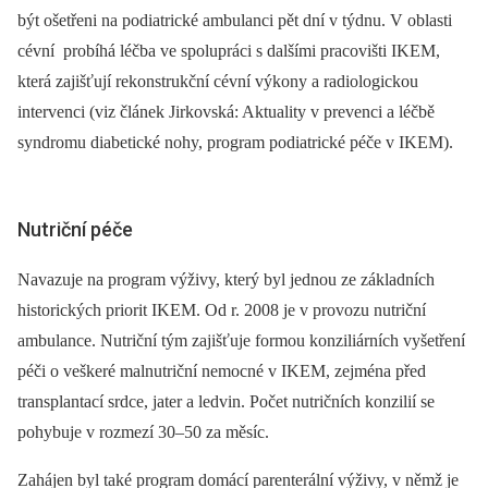
být ošetřeni na podiatrické ambulanci pět dní v týdnu. V oblasti
cévní probíhá léčba ve spolupráci s dalšími pracovišti IKEM,
která zajišťují rekonstrukční cévní výkony a radiologickou
intervenci (viz článek Jirkovská: Aktuality v prevenci a léčbě
syndromu diabetické nohy, program podiatrické péče v IKEM).
Nutriční péče
Navazuje na program výživy, který byl jednou ze základních
historických priorit IKEM. Od r. 2008 je v provozu nutriční
ambulance. Nutriční tým zajišťuje formou konziliárních vyšetření
péči o veškeré malnutriční nemocné v IKEM, zejména před
transplantací srdce, jater a ledvin. Počet nutričních konzilií se
pohybuje v rozmezí 30–50 za měsíc.
Zahájen byl také program domácí parenterální výživy, v němž je