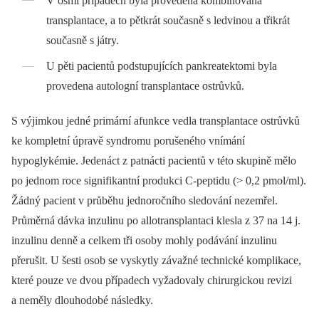
V osmi případech byla provedena kombinovaná
transplantace, a to pětkrát současně s ledvinou a třikrát
současně s játry.
U pěti pacientů podstupujících pankreatektomi byla
provedena autologní transplantace ostrůvků.
S výjimkou jedné primární afunkce vedla transplantace ostrůvků
ke kompletní úpravě syndromu porušeného vnímání
hypoglykémie. Jedenáct z patnácti pacientů v této skupině mělo
po jednom roce signifikantní produkci C-peptidu (> 0,2 pmol/ml).
Žádný pacient v průběhu jednoročního sledování nezemřel.
Průměrná dávka inzulinu po allotransplantaci klesla z 37 na 14 j.
inzulinu denně a celkem tři osoby mohly podávání inzulinu
přerušit. U šesti osob se vyskytly závažné technické komplikace,
které pouze ve dvou případech vyžadovaly chirurgickou revizi
a neměly dlouhodobé následky.