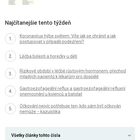
Najčítanejšie tento týždeň
Koronavirus hýbe světem: Víte jak se chránit a jak
postupovat v případě podezření?
Léčba bolesti a horečky u dětí
Rizikové období v léčbě růstovým hormonem: přechod
mladých pacientů k lékařům pro dospělé
Gastroezofageální reflux a gastroezofageální refluxní
onemocnění u kojenců a batolat
Očkování nejvíc potřebuje ten, kdo sám být očkován
nemůže − kazuistika
Všetky články tohto čísla