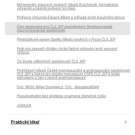
Miniportréty slavných českých lékařů Biochemik, farmakolog,
výtvarník a básník profesor Ivo Hais
Profesor chirurgie Eduard Albert a záhada smrti korunního prince
Člen předsednictva ČLS JEP prezidentem Středoevropské
neurochirurgické společnosti
Přednáškové večery Spolku lékařů českých v Praze ČLS JEP
Proti viru prasečí chřipky chrání běžné očkování proti sezonní
chřipce
Ze života odborných společností ČLS JEP
Prohlášení výborů České menopauzální a andropauzální společnosti
ČLS JEP a Sekce pro otázky menopauzy ČGPS ČLS JEP k léčbě
estrogeny u žen v časné postmenopauze
Doc. MUDr. Milan Duniewicz, CSc., devadesátiletý
Pseudoefedrin bez předpisu znamená zbytečné riziko
JUBILEA
Praktický lékař