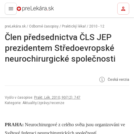
preLekára.sk
preLekára.sk
/
Odborné časopisy
/
Praktický lékař
/
2010 - 12
Člen předsednictva ČLS JEP
prezidentem Středoevropské
neurochirurgické společnosti
Česká verzia
Vyšlo v časopise:
Prakt. Lék. 2010; 90(12): 747
Kategorie: Aktuality/zprávy/recenze
PRAHA:
Neurochirurgové z celého světa jsou organizováni ve
Světové federaci neurochirurgických společností