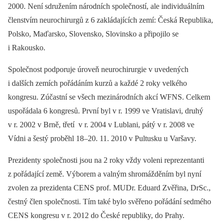
2000. Není sdružením národních společností, ale individuálním
členstvím neurochirurgů z 6 zakládajících zemí: Česká Republika,
Polsko, Maďarsko, Slovensko, Slovinsko a připojilo se
i Rakousko.
Společnost podporuje úroveň neurochirurgie v uvedených
i dalších zemích pořádáním kurzů a každé 2 roky velkého
kongresu. Zúčastní se všech mezinárodních akcí WFNS. Celkem
uspořádala 6 kongresů. První byl v r. 1999 ve Vratislavi, druhý
v r. 2002 v Brně, třetí v r. 2004 v Lublani, pátý v r. 2008 ve
Vídni a šestý proběhl 18–20. 11. 2010 v Pultusku u Varšavy.
Prezidenty společnosti jsou na 2 roky vždy voleni reprezentanti
z pořádající země. Výborem a valným shromážděním byl nyní
zvolen za prezidenta CENS prof. MUDr. Eduard Zvěřina, DrSc.,
čestný člen společnosti. Tím také bylo svěřeno pořádání sedmého
CENS kongresu v r. 2012 do České republiky, do Prahy.