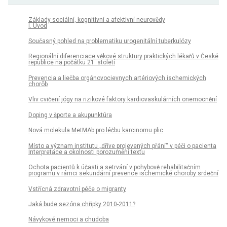
Základy sociální, kognitivní a afektivní neurovědy
I. Úvod
Současný pohled na problematiku urogenitální tuberkulózy
Regionální diferenciace věkové struktury praktických lékařů v České
republice na počátku 21. století
Prevencia a liečba orgánovocievnych artériových ischemických
chorôb
Vliv cvičení jógy na rizikové faktory kardiovaskulárních onemocnění
Doping v športe a akupunktúra
Nová molekula MetMAb pro léčbu karcinomu plic
Místo a význam institutu „dříve projevených přání“ v péči o pacienta
Interpretace a okolnosti porozumění textu
Ochota pacientů k účasti a setrvání v pohybově rehabilitačním
programu v rámci sekundární prevence ischemické choroby srdeční
Vstřícná zdravotní péče o migranty
Jaká bude sezóna chřipky 2010-2011?
Návykové nemoci a chudoba