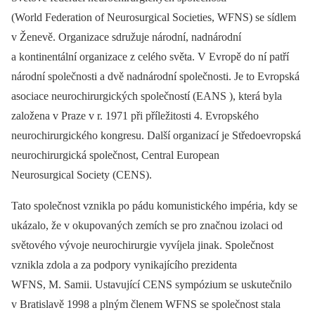
(World Federation of Neurosurgical Societies, WFNS) se sídlem
v Ženevě. Organizace sdružuje národní, nadnárodní
a kontinentální organizace z celého světa. V Evropě do ní patří
národní společnosti a dvě nadnárodní společnosti. Je to Evropská
asociace neurochirurgických společností (EANS ), která byla
založena v Praze v r. 1971 při příležitosti 4. Evropského
neurochirurgického kongresu. Další organizací je Středoevropská
neurochirurgická společnost, Central European
Neurosurgical Society (CENS).
Tato společnost vznikla po pádu komunistického impéria, kdy se
ukázalo, že v okupovaných zemích se pro značnou izolaci od
světového vývoje neurochirurgie vyvíjela jinak. Společnost
vznikla zdola a za podpory vynikajícího prezidenta
WFNS, M. Samii. Ustavující CENS sympózium se uskutečnilo
v Bratislavě 1998 a plným členem WFNS se společnost stala