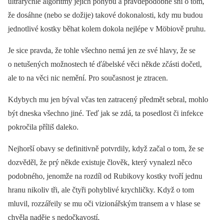
ultrarychlé algoritmy jejich pohybu a pravděpodobně sní o tom,
že dosáhne (nebo se dožije) takové dokonalosti, kdy mu budou
jednotlivé kostky běhat kolem dokola nejlépe v Möbiově pruhu.
Je sice pravda, že tohle všechno nemá jen ze své hlavy, že se
o netušených možnostech té ďábelské věci někde zčásti dočetl,
ale to na věci nic nemění. Pro současnost je ztracen.
Kdybych mu jen býval včas ten zatracený předmět sebral, mohlo
být dneska všechno jiné. Teď jak se zdá, ta posedlost či infekce
pokročila příliš daleko.
Nejhorší obavy se definitivně potvrdily, když začal o tom, že se
dozvěděl, že prý někde existuje člověk, který vynalezl něco
podobného, jenomže na rozdíl od Rubikovy kostky tvoří jednu
hranu nikoliv tři, ale čtyři pohyblivé krychličky. Když o tom
mluvil, rozzářeily se mu oči vizionářským transem a v hlase se
chvěla naděje s nedočkavostí.