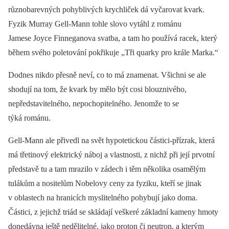
různobarevných pohyblivých krychliček dá vyčarovat kvark.
Fyzik Murray Gell-Mann tohle slovo vytáhl z románu
Jamese Joyce Finneganova svatba, a tam ho používá racek, který
během svého poletování pokřikuje „Tři quarky pro krále Marka.“
Dodnes nikdo přesně neví, co to má znamenat. Všichni se ale
shodují na tom, že kvark by mělo být cosi blouznivého,
nepředstavitelného, nepochopitelného. Jenomže to se
týká románu.
Gell-Mann ale přivedl na svět hypotetickou částici-přízrak, která
má třetinový elektrický náboj a vlastnosti, z nichž při její prvotní
představě tu a tam mrazilo v zádech i těm několika osamělým
tulákům a nositelům Nobelovy ceny za fyziku, kteří se jinak
v oblastech na hranicích myslitelného pohybují jako doma.
Částici, z jejichž triád se skládají veškeré základní kameny hmoty
donedávna ještě nedělitelné, jako proton či neutron, a kterým