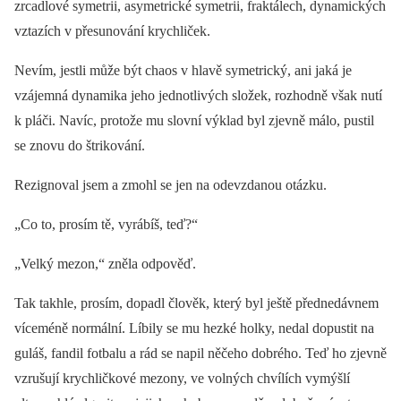
zrcadlové symetrii, asymetrické symetrii, fraktálech, dynamických
vztazích v přesunování krychliček.
Nevím, jestli může být chaos v hlavě symetrický, ani jaká je
vzájemná dynamika jeho jednotlivých složek, rozhodně však nutí
k pláči. Navíc, protože mu slovní výklad byl zjevně málo, pustil
se znovu do štrikování.
Rezignoval jsem a zmohl se jen na odevzdanou otázku.
„Co to, prosím tě, vyrábíš, teď?“
„Velký mezon,“ zněla odpověď.
Tak takhle, prosím, dopadl člověk, který byl ještě přednedávnem
víceméně normální. Líbily se mu hezké holky, nedal dopustit na
guláš, fandil fotbalu a rád se napil něčeho dobrého. Teď ho zjevně
vzrušují krychličkové mezony, ve volných chvílích vymýšlí