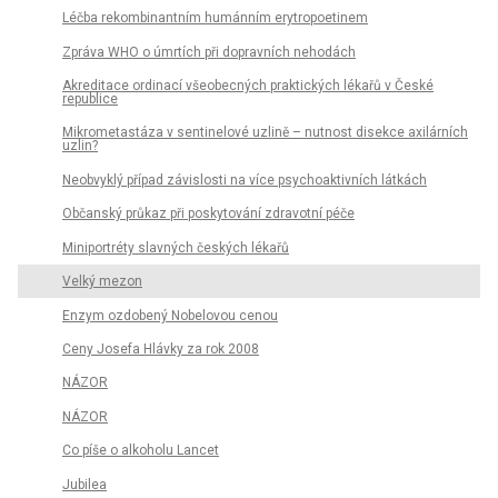
Léčba rekombinantním humánním erytropoetinem
Zpráva WHO o úmrtích při dopravních nehodách
Akreditace ordinací všeobecných praktických lékařů v České
republice
Mikrometastáza v sentinelové uzlině – nutnost disekce axilárních
uzlin?
Neobvyklý případ závislosti na více psychoaktivních látkách
Občanský průkaz při poskytování zdravotní péče
Miniportréty slavných českých lékařů
Velký mezon
Enzym ozdobený Nobelovou cenou
Ceny Josefa Hlávky za rok 2008
NÁZOR
NÁZOR
Co píše o alkoholu Lancet
Jubilea