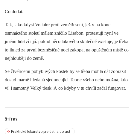
Co dodat.
Tak, jako kdysi Voltaire proti zemětřesení, jež v na konci
osmnáctého století málem zničilo Lisabon, protestuji nyní ve
jménu lidství i já: pokud něco takového skutečně existuje, je třeba
to ihned za první bezměsíčné noci zakopat na opuštěném místě co
nejhlouběji do země.
Se čtveřicemi pohyblivých kostek by se třeba mohla dát zobrazit
dosud marně hledaná sjednocující Teorie všeho nebo možná, kdo
ví, i samotný Velký třesk. A co kdyby v tu chvíli začal fungovat.
ŠTÍTKY
Praktické lekárstvo pre deti a dorast