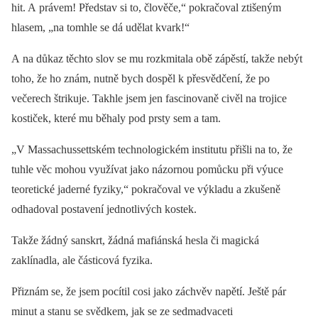
hit. A právem! Představ si to, člověče,“ pokračoval ztišeným
hlasem, „na tomhle se dá udělat kvark!“
A na důkaz těchto slov se mu rozkmitala obě zápěstí, takže nebýt
toho, že ho znám, nutně bych dospěl k přesvědčení, že po
večerech štrikuje. Takhle jsem jen fascinovaně civěl na trojice
kostiček, které mu běhaly pod prsty sem a tam.
„V Massachussettském technologickém institutu přišli na to, že
tuhle věc mohou využívat jako názornou pomůcku při výuce
teoretické jaderné fyziky,“ pokračoval ve výkladu a zkušeně
odhadoval postavení jednotlivých kostek.
Takže žádný sanskrt, žádná mafiánská hesla či magická
zaklínadla, ale částicová fyzika.
Přiznám se, že jsem pocítil cosi jako záchvěv napětí. Ještě pár
minut a stanu se svědkem, jak se ze sedmadvaceti