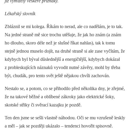
již vymizely veškeré příznaky.
Lékařský slovník
Zbláznil se mi kolega. Říkám to nerad, ale co nadělám, je to tak.
Na jedné straně mě sice trochu utěšuje, že jak ho znám (a znám
ho dlouho, skoro déle než je slušné říkat nahlas), tak k tomu
stejně jednou muselo dojít, na druhé straně si ale zase vyčítám, že
kdybych byl býval důslednější a energičtější, kdybych dokázal
z probleskujících náznaků vyvodit nutné závěry, mohl by třeba
být, chudák, pro tento svět ještě nějakou chvíli zachován.
Nestalo se, a potom, co se přihodilo před několika dny, je zřejmé,
že na takové běžné a oblíbené zákroky jako elektrické šoky,
skotské střiky či svěrací kazajku je pozdě.
Ten den jsme se sešli vlastně náhodou. Oči se mu vzrušeně leskly
a měl –⁠ jak se později ukázalo –⁠ tendenci hovořit spisovně.