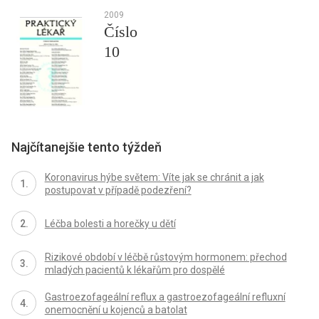
2009
Číslo
10
Najčítanejšie tento týždeň
Koronavirus hýbe světem: Víte jak se chránit a jak
postupovat v případě podezření?
Léčba bolesti a horečky u dětí
Rizikové období v léčbě růstovým hormonem: přechod
mladých pacientů k lékařům pro dospělé
Gastroezofageální reflux a gastroezofageální refluxní
onemocnění u kojenců a batolat