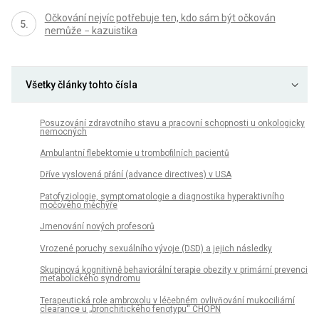
Očkování nejvíc potřebuje ten, kdo sám být očkován
nemůže − kazuistika
Všetky články tohto čísla
Posuzování zdravotního stavu a pracovní schopnosti u onkologicky
nemocných
Ambulantní flebektomie u trombofilních pacientů
Dříve vyslovená přání (advance directives) v USA
Patofyziologie, symptomatologie a diagnostika hyperaktivního
močového měchýře
Jmenování nových profesorů
Vrozené poruchy sexuálního vývoje (DSD) a jejich následky
Skupinová kognitivně behaviorální terapie obezity v primární prevenci
metabolického syndromu
Terapeutická role ambroxolu v léčebném ovlivňování mukociliární
clearance u „bronchitického fenotypu“ CHOPN