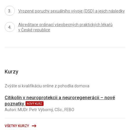
Vrozené poruchy sexuálního vývoje (DSD) a jejich následky
Akreditace ordinací všeobecných praktických lékařů
v České republice
Kurzy
Zvýšte si kvalifikáciu online z pohodlia domova
Citikolín v neuroprotekcii a neuroregenerácii – nové
poznatky
NOVÝ KURZ
Autori: MUDr. Petr Výborný, CSc., FEBO
VŠETKY KURZY