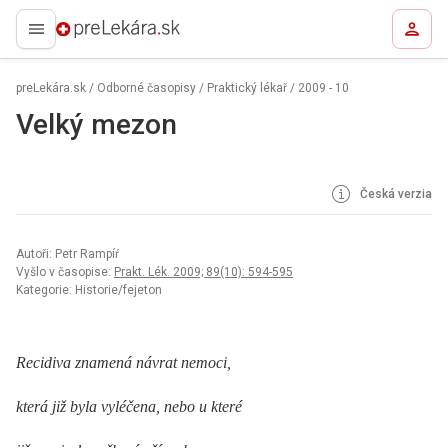
preLekára.sk
preLekára.sk
/
Odborné časopisy
/
Praktický lékař
/
2009 - 10
Velký mezon
Česká verzia
Autoři: Petr Rampíŕ
Vyšlo v časopise:
Prakt. Lék. 2009; 89(10): 594-595
Kategorie: Historie/fejeton
Recidiva znamená návrat nemoci,
která již byla vyléčena, nebo u které