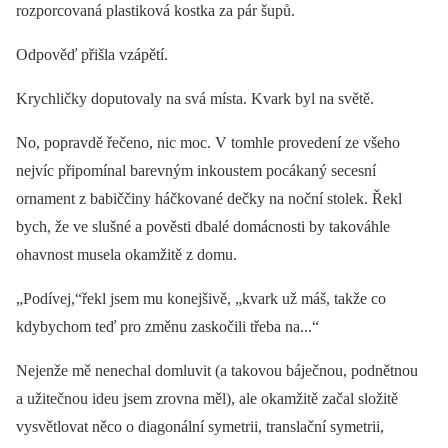
rozporcovaná plastiková kostka za pár šupů.
Odpověď přišla vzápětí.
Krychličky doputovaly na svá místa. Kvark byl na světě.
No, popravdě řečeno, nic moc. V tomhle provedení ze všeho
nejvíc připomínal barevným inkoustem pocákaný secesní
ornament z babiččiny háčkované dečky na noční stolek. Řekl
bych, že ve slušné a pověsti dbalé domácnosti by takováhle
ohavnost musela okamžitě z domu.
„Podívej,“řekl jsem mu konejšivě, „kvark už máš, takže co
kdybychom teď pro změnu zaskočili třeba na...“
Nejenže mě nenechal domluvit (a takovou báječnou, podnětnou
a užitečnou ideu jsem zrovna měl), ale okamžitě začal složitě
vysvětlovat něco o diagonální symetrii, translační symetrii,