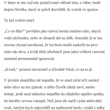
V hlase se mu ozývaly potlačované vítězné tóny a vůbec budil
dojem člověka, který se právě dozvěděl, že vyhrál ve sportce.
To byl ovšem omyl.
„Co se děje?“ povídám jako naivní moula namísto toho, abych
volal záchranku, nebo se alespoň dal na útěk. Jenomže já se mu
zrovna chystal navrhnout, že bychom mohli zaskočit na pivo
nebo tak něco, a kvůli téhle představě jsem jaksi veškerá varovná
znamení permanentně ignoroval.
„Kvark,“ pronesl slavnostně a očividně čekal, co na to já.
V prvním okamžiku mě napadlo, že se snad začal učit sanskrt
nebo něco na ten způsob, u něho člověk nikdy neví, anebo
testuje, jestli snad náhodou nepatřím do nějakého tajného spolku,
do kterého zrovna vstoupil. Než jsem ale stačil vydat adekvátní
zvuk, kterým bych odpověděl na nadhozené heslo, vytáhl z tašky