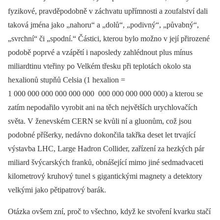
fyzikové, pravděpodobně v záchvatu upřímnosti a zoufalství dali
taková jména jako „nahoru“ a „dolů“, „podivný“, „půvabný“,
„svrchní“ či „spodní.“ Částici, kterou bylo možno v její přirozené
podobě poprvé a vzápětí i naposledy zahlédnout plus mínus
miliardtinu vteřiny po Velkém třesku při teplotách okolo sta
hexalionů stupňů Celsia (1 hexalion =
1 000 000 000 000 000 000 000 000 000 000 000) a kterou se
zatím nepodařilo vyrobit ani na těch největších urychlovačích
světa. V ženevském CERN se kvůli ní a gluonům, což jsou
podobné příšerky, nedávno dokončila takřka deset let trvající
výstavba LHC, Large Hadron Collider, zařízení za hezkých pár
miliard švýcarských franků, obnášející mimo jiné sedmadvaceti
kilometrový kruhový tunel s gigantickými magnety a detektory
velkými jako pětipatrový barák.
Otázka ovšem zní, proč to všechno, když ke stvoření kvarku stačí