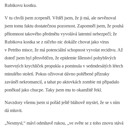
Rubikovu kostku.
V tu chvíli jsem zcepeněl. Věděl jsem, že ji má, ale nevěnoval
jsem tomu faktu dostatečnou pozornost. Zapomněl jsem, že pouhá
přítomnost takového předmětu vyvolává latentní nebezpečí; že
Rubikova kostka se z ničeho nic dokáže chovat jako virus
v Petriho misce, že má potenciální schopnost vyvolat recidivu. Až
doteď jsem byl přesvědčen, že epidemie šílenství pohyblivých
barevných krychliček propukla a pominula v sedmdesátých létech
minulého století. Pokus oživovat dávno pohřbené přízraky
zaváněl nekromancií, a tahat po aktovkách zombie mi připadalo
poněkud jako chucpe. Taky jsem mu to okamžitě řekl.
Navzdory všemu jsem si pořád ještě bláhově myslel, že se s ním
dá mluvit.
„Nesmysl,“ mávl odmítavě rukou, „ve světe se z toho znovu stává