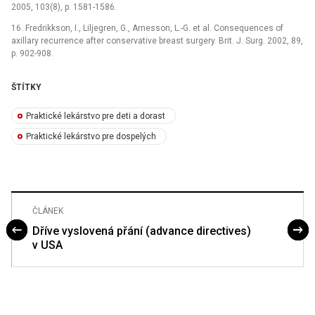
2005, 103(8), p. 1581-1586.
16. Fredrikkson, I., Liljegren, G., Arnesson, L.-G. et al. Consequences of
axillary recurrence after conservative breast surgery. Brit. J. Surg. 2002, 89,
p. 902-908.
ŠTÍTKY
Praktické lekárstvo pre deti a dorast
Praktické lekárstvo pre dospelých
ČLÁNEK
Dříve vyslovená přání (advance directives)
v USA