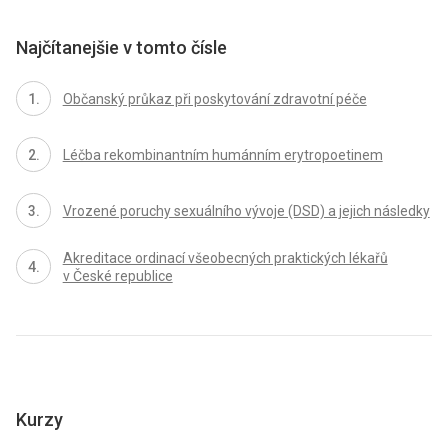
Najčítanejšie v tomto čísle
Občanský průkaz při poskytování zdravotní péče
Léčba rekombinantním humánním erytropoetinem
Vrozené poruchy sexuálního vývoje (DSD) a jejich následky
Akreditace ordinací všeobecných praktických lékařů
v České republice
Kurzy