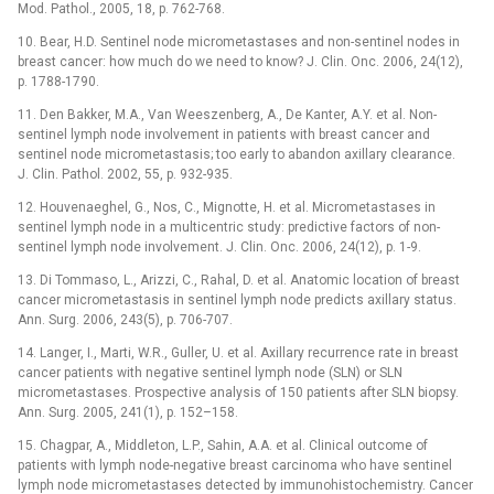
Mod. Pathol., 2005, 18, p. 762-768.
10. Bear, H.D. Sentinel node micrometastases and non-sentinel nodes in
breast cancer: how much do we need to know? J. Clin. Onc. 2006, 24(12),
p. 1788-1790.
11. Den Bakker, M.A., Van Weeszenberg, A., De Kanter, A.Y. et al. Non-
sentinel lymph node involvement in patients with breast cancer and
sentinel node micrometastasis; too early to abandon axillary clearance.
J. Clin. Pathol. 2002, 55, p. 932-935.
12. Houvenaeghel, G., Nos, C., Mignotte, H. et al. Micrometastases in
sentinel lymph node in a multicentric study: predictive factors of non-
sentinel lymph node involvement. J. Clin. Onc. 2006, 24(12), p. 1-9.
13. Di Tommaso, L., Arizzi, C., Rahal, D. et al. Anatomic location of breast
cancer micrometastasis in sentinel lymph node predicts axillary status.
Ann. Surg. 2006, 243(5), p. 706-707.
14. Langer, I., Marti, W.R., Guller, U. et al. Axillary recurrence rate in breast
cancer patients with negative sentinel lymph node (SLN) or SLN
micrometastases. Prospective analysis of 150 patients after SLN biopsy.
Ann. Surg. 2005, 241(1), p. 152–158.
15. Chagpar, A., Middleton, L.P., Sahin, A.A. et al. Clinical outcome of
patients with lymph node-negative breast carcinoma who have sentinel
lymph node micrometastases detected by immunohistochemistry. Cancer