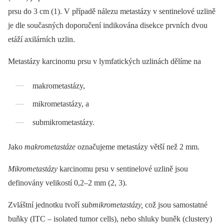
prsu do 3 cm (1). V případě nálezu metastázy v sentinelové uzlině
je dle současných doporučení indikována disekce prvních dvou
etáží axilárních uzlin.
Metastázy karcinomu prsu v lymfatických uzlinách dělíme na
makrometastázy,
mikrometastázy, a
submikrometastázy.
Jako
makrometastáze
označujeme metastázy větší než 2 mm.
Mikrometastázy
karcinomu prsu v sentinelové uzlině jsou
definovány velikostí 0,2–2 mm (2, 3).
Zvláštní jednotku tvoří
submikrometastázy,
což jsou samostatné
buňky (ITC –⁠ isolated tumor cells), nebo shluky buněk (clustery)