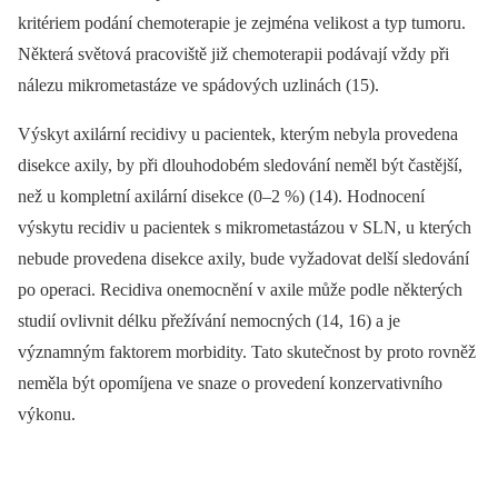
kritériem podání chemoterapie je zejména velikost a typ tumoru.
Některá světová pracoviště již chemoterapii podávají vždy při
nálezu mikrometastáze ve spádových uzlinách (15).
Výskyt axilární recidivy u pacientek, kterým nebyla provedena
disekce axily, by při dlouhodobém sledování neměl být častější,
než u kompletní axilární disekce (0–2 %) (14). Hodnocení
výskytu recidiv u pacientek s mikrometastázou v SLN, u kterých
nebude provedena disekce axily, bude vyžadovat delší sledování
po operaci. Recidiva onemocnění v axile může podle některých
studií ovlivnit délku přežívání nemocných (14, 16) a je
významným faktorem morbidity. Tato skutečnost by proto rovněž
neměla být opomíjena ve snaze o provedení konzervativního
výkonu.