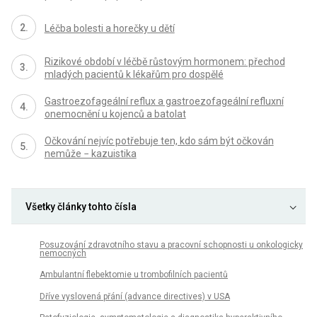
Léčba bolesti a horečky u dětí
Rizikové období v léčbě růstovým hormonem: přechod
mladých pacientů k lékařům pro dospělé
Gastroezofageální reflux a gastroezofageální refluxní
onemocnění u kojenců a batolat
Očkování nejvíc potřebuje ten, kdo sám být očkován
nemůže − kazuistika
Všetky články tohto čísla
Posuzování zdravotního stavu a pracovní schopnosti u onkologicky
nemocných
Ambulantní flebektomie u trombofilních pacientů
Dříve vyslovená přání (advance directives) v USA