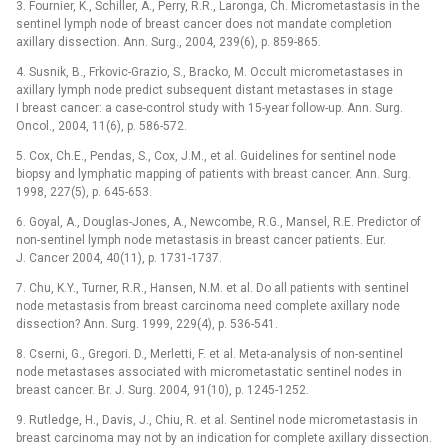
3. Fournier, K., Schiller, A., Perry, R.R., Laronga, Ch. Micrometastasis in the
sentinel lymph node of breast cancer does not mandate completion
axillary dissection. Ann. Surg., 2004, 239(6), p. 859-865.
4. Susnik, B., Frkovic-Grazio, S., Bracko, M. Occult micrometastases in
axillary lymph node predict subsequent distant metastases in stage
I breast cancer: a case-control study with 15-year follow-up. Ann. Surg.
Oncol., 2004, 11(6), p. 586-572.
5. Cox, Ch.E., Pendas, S., Cox, J.M., et al. Guidelines for sentinel node
biopsy and lymphatic mapping of patients with breast cancer. Ann. Surg.
1998, 227(5), p. 645-653.
6. Goyal, A., Douglas-Jones, A., Newcombe, R.G., Mansel, R.E. Predictor of
non-sentinel lymph node metastasis in breast cancer patients. Eur.
J. Cancer 2004, 40(11), p. 1731-1737.
7. Chu, K.Y., Turner, R.R., Hansen, N.M. et al. Do all patients with sentinel
node metastasis from breast carcinoma need complete axillary node
dissection? Ann. Surg. 1999, 229(4), p. 536-541.
8. Cserni, G., Gregori. D., Merletti, F. et al. Meta-analysis of non-sentinel
node metastases associated with micrometastatic sentinel nodes in
breast cancer. Br. J. Surg. 2004, 91(10), p. 1245-1252.
9. Rutledge, H., Davis, J., Chiu, R. et al. Sentinel node micrometastasis in
breast carcinoma may not by an indication for complete axillary dissection.