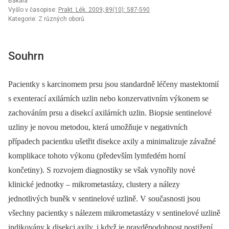
Bakala
Vyšlo v časopise:
Prakt. Lék. 2009; 89(10): 587-590
Kategorie: Z různých oborů
Souhrn
Pacientky s karcinomem prsu jsou standardně léčeny mastektomií
s exenterací axilárních uzlin nebo konzervativním výkonem se
zachováním prsu a disekcí axilárních uzlin. Biopsie sentinelové
uzliny je novou metodou, která umožňuje v negativních
případech pacientku ušetřit disekce axily a minimalizuje závažné
komplikace tohoto výkonu (především lymfedém horní
končetiny). S rozvojem diagnostiky se však vynořily nové
klinické jednotky –⁠ mikrometastázy, clustery a nálezy
jednotlivých buněk v sentinelové uzlině. V současnosti jsou
všechny pacientky s nálezem mikrometastázy v sentinelové uzlině
indikovány k disekci axily, i když je pravděpodobnost postižení