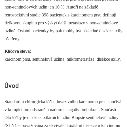
non-sentinelových uzlin jen 10 %. Autoři na základě
retrospektivní studie 398 pacientek s karcinomem prsu definují
rizikovou skupinu pro výskyt další metastázy v non-sentinelové
uzlině. Ostatní pacientky by pak mohly být následné disekce axily
ušetřeny.
Klíčová slova:
karcinom prsu, sentinelová uzlina, mikrometastáza, disekce axily.
Úvod
Standardní chirurgická léčba invazivního karcinomu prsu spočívá
v kompletním odstranění nádoru s negativními okraji. Součástí
této léčby je disekce axilárních uzlin. Biopsie sentinelové uzliny
(SLN) je považována za ekvivalent axilární disekce u karcinomu