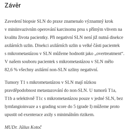
Závěr
Zavedení biopsie SLN do praxe znamenalo významný krok
v miniinvazivním operování karcinomu prsu s přímým vlivem na
kvalitu života pacientky. Při negativní SLN není již nutná disekce
axilárních uzlin. Disekci axilárních uzlin u velké části pacientek
s mikrometastázou v SLN můžeme hodnotit jako „overtreatment“.
V našem souboru pacientek s mikrometastázou v SLN mělo
82,6 % všechny axilární non-SLN uzliny negativní.
Tumory T1 s mikrometastázou v SLN mají nízkou
pravděpodobnost metastazování do non-SLN. U tumorů T1a,
T1b a selektivně T1c s mikrometastázou pouze v jedné SLN, bez
lymfangioinvaze a s grading score do 5 (grade I) můžeme proto
upustit od exenterace axily s minimálním rizikem.
MUDr.
Július Kotoč