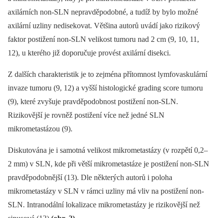
axilárních non-SLN nepravděpodobné, a tudíž by bylo možné
axilární uzliny nedisekovat. Většina autorů uvádí jako rizikový
faktor postižení non-SLN velikost tumoru nad 2 cm (9, 10, 11,
12), u kterého již doporučuje provést axilární disekci.
Z dalších charakteristik je to zejména přítomnost lymfovaskulární
invaze tumoru (9, 12) a vyšší histologické grading score tumoru
(9), které zvyšuje pravděpodobnost postižení non-SLN.
Rizikovější je rovněž postižení více než jedné SLN
mikrometastázou (9).
Diskutována je i samotná velikost mikrometastázy (v rozpětí 0,2–
2 mm) v SLN, kde při větší mikrometastáze je postižení non-SLN
pravděpodobnější (13). Dle některých autorů i poloha
mikrometastázy v SLN v rámci uzliny má vliv na postižení non-
SLN. Intranodální lokalizace mikrometastázy je rizikovější než