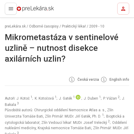
preLekára.sk
preLekára.sk
/
Odborné časopisy
/
Praktický lékař
/
2009 - 10
Mikrometastáza v sentinelové
uzlině – nutnost disekce
axilárních uzlin?
Česká verzia
English info
1
1
1
1
2
Autoři: J. Kotoč
; K. Kotočová
; J. Gatěk
; J. Duben
; P. Vážan
; J.
3
Bakala
Působiště autorů: Chirurgické oddělení Nemocnice Atlas a. s., Zlín
1
Univerzita Tomáše Bati, Zlín Primář: MUDr. Jiří Gatěk, Ph. D.
; Bioptická a
2
cytologická laboratoř, Zlín Vedoucí lékař: MUDr. Josef Velecký
; Oddělení
nukleární medicíny, Krajská nemocnice Tomáše Bati, Zlín Primář: MUDr. Jiří
3