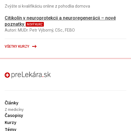
Zvýšte si kvalifikáciu online z pohodlia domova
Citikolín v neuroprotekcii a neuroregenerácii – nové
poznatky
NOVÝ KURZ
Autori: MUDr. Petr Výborný, CSc., FEBO
VŠETKY KURZY
preLekára.sk
Články
Z medicíny
Časopisy
Kurzy
Témy