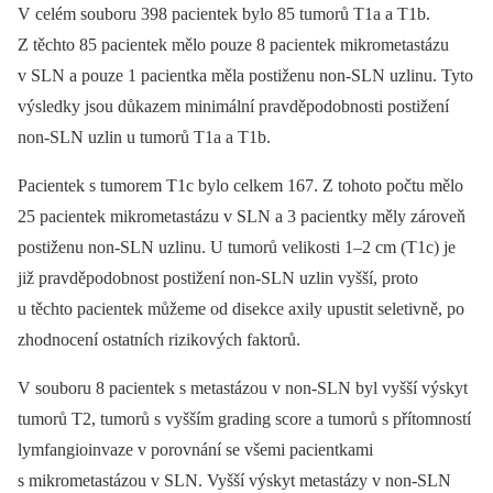
V celém souboru 398 pacientek bylo 85 tumorů T1a a T1b.
Z těchto 85 pacientek mělo pouze 8 pacientek mikrometastázu
v SLN a pouze 1 pacientka měla postiženu non-SLN uzlinu. Tyto
výsledky jsou důkazem minimální pravděpodobnosti postižení
non-SLN uzlin u tumorů T1a a T1b.
Pacientek s tumorem T1c bylo celkem 167. Z tohoto počtu mělo
25 pacientek mikrometastázu v SLN a 3 pacientky měly zároveň
postiženu non-SLN uzlinu. U tumorů velikosti 1–2 cm (T1c) je
již pravděpodobnost postižení non-SLN uzlin vyšší, proto
u těchto pacientek můžeme od disekce axily upustit seletivně, po
zhodnocení ostatních rizikových faktorů.
V souboru 8 pacientek s metastázou v non-SLN byl vyšší výskyt
tumorů T2, tumorů s vyšším grading score a tumorů s přítomností
lymfangioinvaze v porovnání se všemi pacientkami
s mikrometastázou v SLN. Vyšší výskyt metastázy v non-SLN