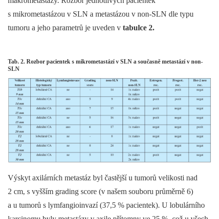
makrometastázy. Rozbor jednotlivých pacientek
s mikrometastázou v SLN a metastázou v non-SLN dle typu
tumoru a jeho parametrů je uveden v
tabulce 2.
Tab. 2. Rozbor pacientek s mikrometastází v SLN a současně metastází v non-
SLN
Výskyt axilárních metastáz byl častější u tumorů velikosti nad
2 cm, s vyšším grading score (v našem souboru průměrně 6)
a u tumorů s lymfangioinvazí (37,5 % pacientek). U lobulárního
karcinomu byly metastázy v axile přítomny ve 25 %, což u všech