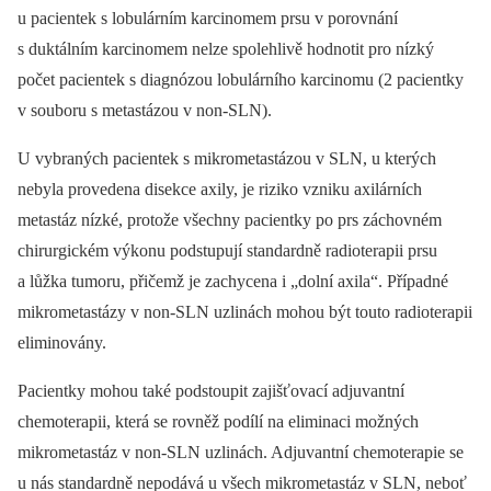
u pacientek s lobulárním karcinomem prsu v porovnání
s duktálním karcinomem nelze spolehlivě hodnotit pro nízký
počet pacientek s diagnózou lobulárního karcinomu (2 pacientky
v souboru s metastázou v non-SLN).
U vybraných pacientek s mikrometastázou v SLN, u kterých
nebyla provedena disekce axily, je riziko vzniku axilárních
metastáz nízké, protože všechny pacientky po prs záchovném
chirurgickém výkonu podstupují standardně radioterapii prsu
a lůžka tumoru, přičemž je zachycena i „dolní axila“. Případné
mikrometastázy v non-SLN uzlinách mohou být touto radioterapii
eliminovány.
Pacientky mohou také podstoupit zajišťovací adjuvantní
chemoterapii, která se rovněž podílí na eliminaci možných
mikrometastáz v non-SLN uzlinách. Adjuvantní chemoterapie se
u nás standardně nepodává u všech mikrometastáz v SLN, neboť