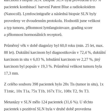
pacientek kombinací barvení Patent Blue a radiokoloidem
(Nanocoll). Lymfoscintigrafie a následná biopsie SLN byly
provedeny ve dvoudenním protokolu. Hodnotili jsme velikost
a typ tumoru, přítomnost lymfangioinvaze, grading score
a přítomnost hormonálních receptorů.
Průměrný věk v době diagnózy byl 60,0 roku (min. 25 let, max.
88 let). Duktální karcinom byl diagnostikován v 72,4 %, duktální
karcinom in situ v 6,03 %, lobulární karcinom ve 2,27 %, jiný
karcinom byl popsán v 19,3 %. Průměrná velikost tumoru byla
17,3 mm.
Z celého souboru 398 pacientek bylo 28x Tis (tumor in situ), 1x
T1mic, 10x T1a, 75x T1b, 167x T1c, 108x T2, 9x T3.
Metastázy v SLN mělo 124 pacientek (31,6 %). U těchto
pacientek s pozitivní SLN byla v druhé době provedena