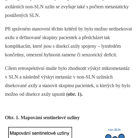
axilárních non-SLN uzlin se zvyšuje také s počtem metastaticky
postižených SLN.
Při správném stanovení těchto kritérií by bylo možno nedisekovat
axilu u definované skupiny pacientek a předcházet tak
komplikacím, které jsou s disekcí axily spojeny –⁠ lymfedém
končetiny, omezení hybnosti ramene či senzorický deficit.
Cílem retrospektivní studie bylo zhodnotit výskyt mikrometastáz
v SLN a následně výskyt metastáz v non-SLN uzlinách
disekované axily a stanovit skupinu pacientek, u kterých by bylo
možno od disekce axily upustit
(obr. 1).
Obr. 1. Mapování sentinelové uzliny