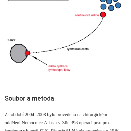
Soubor a metoda
Za období 2004–2008 bylo provedeno na chirurgickém
oddělení Nemocnice Atlas a.s. Zlín 398 operací prsu pro
karcinom s biopsií SLN. Biopsie SLN byla provedena u 85 %