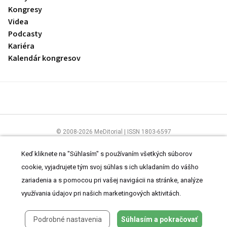
Kongresy
Videa
Podcasty
Kariéra
Kalendár kongresov
© 2008-2026 MeDitorial | ISSN 1803-6597
Stránky preLekára.sk sú určené výhradne odborníkom v zdravotníctve.
Čítajte
prehlásenie
a
Zásady spracovania osobných údajov
.
Keď kliknete na "Súhlasím" s používaním všetkých súborov
cookie, vyjadrujete tým svoj súhlas s ich ukladaním do vášho
zariadenia a s pomocou pri vašej navigácii na stránke, analýze
využívania údajov pri našich marketingových aktivitách.
Podrobné nastavenia
Súhlasím a pokračovať