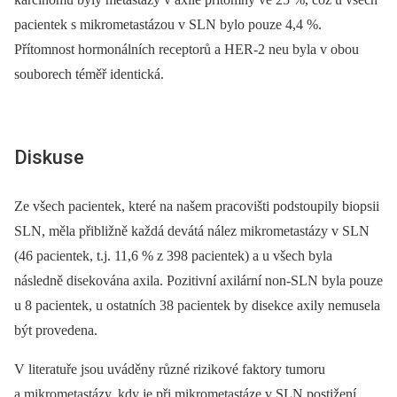
pacientek s mikrometastázou v SLN bylo pouze 4,4 %.
Přítomnost hormonálních receptorů a HER-2 neu byla v obou
souborech téměř identická.
Diskuse
Ze všech pacientek, které na našem pracovišti podstoupily biopsii
SLN, měla přibližně každá devátá nález mikrometastázy v SLN
(46 pacientek, t.j. 11,6 % z 398 pacientek) a u všech byla
následně disekována axila. Pozitivní axilární non-SLN byla pouze
u 8 pacientek, u ostatních 38 pacientek by disekce axily nemusela
být provedena.
V literatuře jsou uváděny různé rizikové faktory tumoru
a mikrometastázy, kdy je při mikrometastáze v SLN postižení