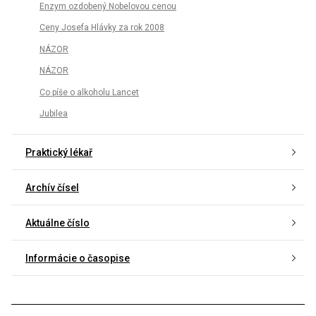
Enzym ozdobený Nobelovou cenou
Ceny Josefa Hlávky za rok 2008
NÁZOR
NÁZOR
Co píše o alkoholu Lancet
Jubilea
Praktický lékař
Archív čísel
Aktuálne číslo
Informácie o časopise