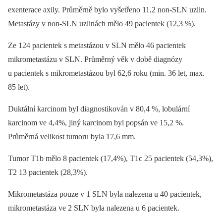
exenterace axily. Průměrně bylo vyšetřeno 11,2 non-SLN uzlin.
Metastázy v non-SLN uzlinách mělo 49 pacientek (12,3 %).
Ze 124 pacientek s metastázou v SLN mělo 46 pacientek
mikrometastázu v SLN. Průměrný věk v době diagnózy
u pacientek s mikrometastázou byl 62,6 roku (min. 36 let, max.
85 let).
Duktální karcinom byl diagnostikován v 80,4 %, lobulární
karcinom ve 4,4%, jiný karcinom byl popsán ve 15,2 %.
Průměrná velikost tumoru byla 17,6 mm.
Tumor T1b mělo 8 pacientek (17,4%), T1c 25 pacientek (54,3%),
T2 13 pacientek (28,3%).
Mikrometastáza pouze v 1 SLN byla nalezena u 40 pacientek,
mikrometastáza ve 2 SLN byla nalezena u 6 pacientek.