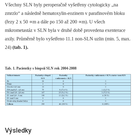
Všechny SLN byly peroperačně vyšetřeny cytologicky „na
zmrzlo“ a následně hematoxylin-eozinem v parafinovém bloku
(řezy 2 x 50 ∝m a dále po 150 až 200 ∝m). U všech
mikrometastáz v SLN byla v druhé době provedena exenterace
axily. Průměrně bylo vyšetřeno 11.1 non-SLN uzlin (min. 5, max.
24)
(tab. 1).
Tab. 1. Pacientky s biopsií SLN rok 2004-2008
Výsledky