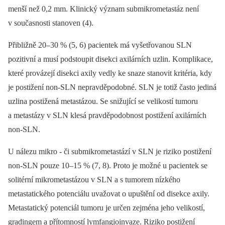
menší než 0,2 mm. Klinický význam submikrometastáz není
v současnosti stanoven (4).
Přibližně 20–30 % (5, 6) pacientek má vyšetřovanou SLN
pozitivní a musí podstoupit disekci axilárních uzlin. Komplikace,
které provázejí disekci axily vedly ke snaze stanovit kritéria, kdy
je postižení non-SLN nepravděpodobné. SLN je totiž často jediná
uzlina postižená metastázou. Se snižující se velikostí tumoru
a metastázy v SLN klesá pravděpodobnost postižení axilárních
non-SLN.
U nálezu mikro -⁠ či submikrometastází v SLN je riziko postižení
non-SLN pouze 10–15 % (7, 8). Proto je možné u pacientek se
solitérní mikrometastázou v SLN a s tumorem nízkého
metastatického potenciálu uvažovat o upuštění od disekce axily.
Metastatický potenciál tumoru je určen zejména jeho velikostí,
gradingem a přítomností lymfangioinvaze. Riziko postižení