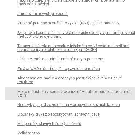
Patofyziologie, symptomatologie a diagnostika hyperaktivního
močového měchýře
Jmenování nových profesorů
Vrozené poruchy sexuálního vývoje (DSD) a jejich následky
Skupinová kognitivně behaviorální terapie obezity v primární prevenci
metabolického syndromu
Terapeutická role ambroxolu v léčebném ovlivňování mukociliární
clearance u „bronchitického fenotypu“ CHOPN
Léčba rekombinantním humánním erytropoetinem
Zpráva WHO o úmrtích při dopravních nehodách
Akreditace ordinací všeobecných praktických lékařů v České
republice
Mikrometastáza v sentinelové uzlině – nutnost disekce axilárních
uzlin?
Neobvyklý případ závislosti na více psychoaktivních látkách
Občanský průkaz při poskytování zdravotní péče
Miniportréty slavných českých lékařů
Velký mezon