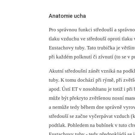
Anatomie ucha
Pro správnou funkci středouší a správn
tlaku vzduchu ve středouší oproti tlaku 
Eustachovy tuby. Tato trubička je větši
při každém polknutí či zívnutí (to se v
Akutní středoušní zánět vzniká na podk
tuby. K tomu dochází při rýmě, při zvět
apod. Ústí ET v nosohltanu je totiž i při
může být překryto zvětšenou nosní mandl
a nemůže tedy během dne správně vyrovn
středouší se začne vyčerpávat vzduch (k
podtlak. Pohledem na bubínek v tuto chv
Eustachovy tuby -⁠ tedy předpokládá se j