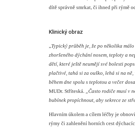
dítě správně smrkat, či ihned při rýmě o
Klinický obraz
„
Typický průběh je, že po několika mál
zhoršeného dýchání nosem, teploty a
ne
dětí, které ještě neumějí své bolesti pop
plačtivé, tahá si za ouško, lehá si na ně,
během dne spolu s
teplotou a
večer dos
MUDr. Stříteská.
„Často rodiče musí v
n
bubínek propíchnout, aby sekrece ze stř
Hlavním úkolem a cílem léčby je obnovit 
rýmy či zahlenění horních cest dýchacíc