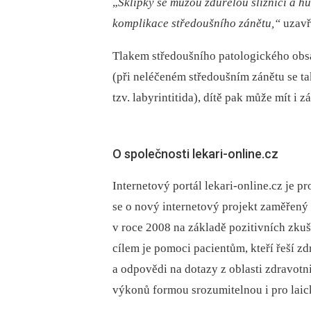
„
Sklípky se můžou zduřelou sliznicí a
hu
komplikace středoušního zánětu,“
uzavře
Tlakem středoušního patologického obs
(při neléčeném středoušním zánětu se ta
tzv. labyrintitida), dítě pak může mít i z
O společnosti lekari-online.cz
Internetový portál lekari-online.cz je p
se o nový internetový projekt zaměřený n
v roce 2008 na základě pozitivních zkuše
cílem je pomoci pacientům, kteří řeší z
a odpovědi na dotazy z oblasti zdravotni
výkonů formou srozumitelnou i pro laic