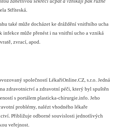
stou zánětlivou sekrecí ucpat a
vznikají pak různé
la Stříteská.
ahu také může docházet ke dráždění vnitřního ucha
k infekce může přenést i na vnitřní ucho a vzniká
ávratě, zvrací, apod.
rovozovaný společností LékařiOnline.CZ, s.r.o. Jedná
a zdravotnictví a zdravotní péči, který byl spuštěn
ností s portálem plasticka-chirurgie.info. Jeho
dravotní problémy, nalézt vhodného lékaře
ctví. Přibližuje odborné souvislosti jednotlivých
kou veřejnost.