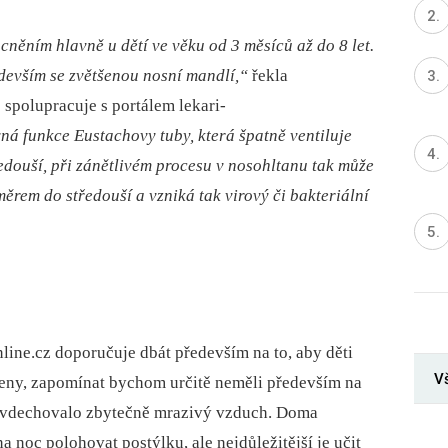
ocněním hlavně u
dětí ve věku od 3 měsíců až do 8 let.
edevším se zvětšenou nosní mandlí,“
řekla
spolupracuje s portálem lekari-
á funkce Eustachovy tuby, která špatně ventiluje
edouší, při zánětlivém procesu v
nosohltanu tak může
měrem do středouší a
vzniká tak virový či bakteriální
nline.cz doporučuje dbát především na to, aby děti
Vš
čeny, zapomínat bychom určitě neměli především na
ě nevdechovalo zbytečně mrazivý vzduch. Doma
a noc polohovat postýlku, ale nejdůležitější je učit