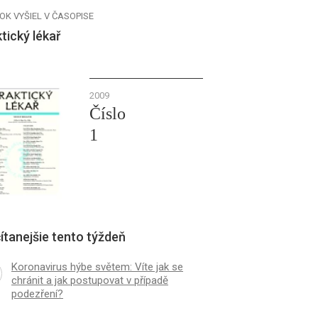
OK VYŠIEL V ČASOPISE
tický lékař
2009
Číslo
1
ítanejšie tento týždeň
Koronavirus hýbe světem: Víte jak se
chránit a jak postupovat v případě
podezření?