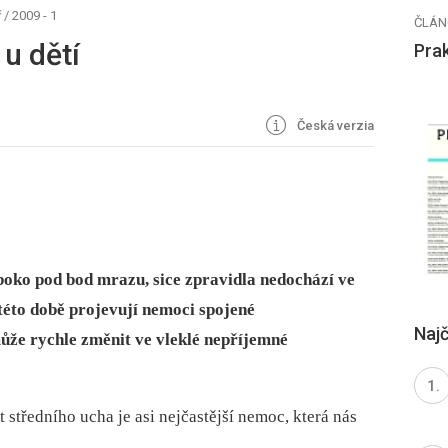
ř
/
2009 - 1
ČLÁN
u dětí
Prak
Česká verzia
uboko pod bod mrazu, sice zpravidla nedochází ve
této době projevují nemoci spojené
Najč
ůže rychle změnit ve vleklé nepříjemné
t středního ucha je asi nejčastější nemoc, která nás