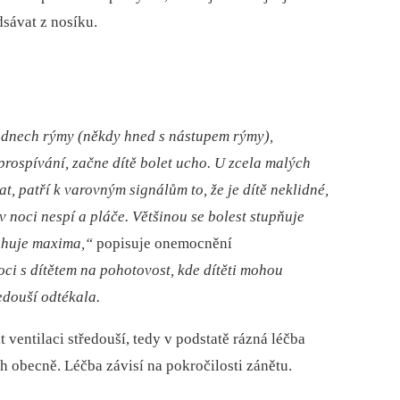
dsávat z nosíku.
o dnech rýmy (někdy hned s
nástupem rýmy),
prospívání, začne dítě bolet ucho. U
zcela malých
sat, patří k varovným signálům to, že je dítě neklidné,
 v noci nespí a
pláče. Většinou se bolest stupňuje
ahuje maxima,“
popisuje onemocnění
oci s
dítětem na pohotovost, kde dítěti mohou
edouší odtékala.
ventilaci středouší, tedy v podstatě rázná léčba
h obecně. Léčba závisí na pokročilosti zánětu.