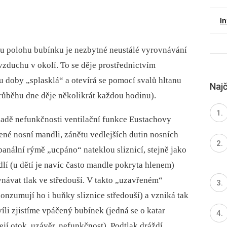
I
ou polohu bubínku je nezbytné neustálé vyrovnávání
vzduchu v okolí. To se děje prostřednictvím
nu doby „splasklá“ a otevírá se pomocí svalů hltanu
Najč
 průběhu dne děje několikrát každou hodinu).
ladě nefunkčnosti ventilační funkce Eustachovy
šené nosní mandli, zánětu vedlejších dutin nosních
 banální rýmě „ucpáno“ nateklou sliznicí, stejně jako
í (u dětí je navíc často mandle pokryta hlenem)
ávat tlak ve středouší. V takto „uzavřeném“
onzumují ho i buňky sliznice středouší) a vzniká tak
íli zjistíme vpáčený bubínek (jedná se o katar
ejí otok, uzávěr, nefunkčnost). Podtlak dráždí