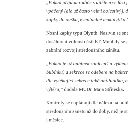
„
Pokud přijdou rodiče s
dítětem ve fázi
vpáčený (ale už často velmi bolestivý), 
kapky do ouška, eventuelně mukolytika,
Nosní kapky typu Olynth, Nasivin se sna
dosáhnout volnosti ústí ET. Mnohdy se 
zabrání rozvoji středoušního zánětu.
„
Pokud je už bubínek zanícený a
vyklen
bubínku) a
sekrece se odebere na bakter
dle vytékající sekrece také antibiotika,
výtěru,“
dodala MUDr. Maja Stříteská.
Kontroly se naplánují dle nálezu na bubí
středoušním zánětu až do doby, než je s
i měsíce.