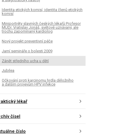
Identita etických komisí, identita členů etických
komisí
Miniportréty slavných českých lékařů Profesor
MUDr. Vratislav Jonáš, světově uznávaný, ale
trochu zapomínaný kardiolog
Nový projekt preventivní péče
Jarní semináře o bolesti 2009
Zánět středního ucha u dětí
Jubilea
Očkování proti karcinomu hrdla děložního
a dalším projevům HPV infekce
aktický lékař
chív čísel
ktuálne číslo