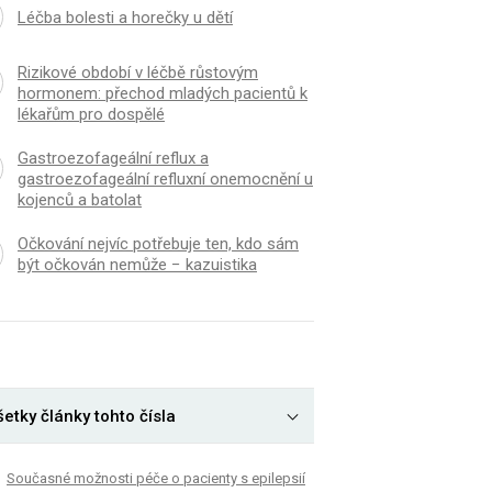
Léčba bolesti a horečky u dětí
Rizikové období v léčbě růstovým
hormonem: přechod mladých pacientů k
lékařům pro dospělé
Gastroezofageální reflux a
gastroezofageální refluxní onemocnění u
kojenců a batolat
Očkování nejvíc potřebuje ten, kdo sám
být očkován nemůže − kazuistika
etky články tohto čísla
Současné možnosti péče o pacienty s epilepsií