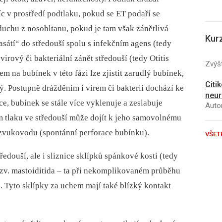
víc v prostředí podtlaku, pokud se ET podaří se
zduchu z nosohltanu, pokud je tam však zánětlivá
Kur
asátí“ do středouší spolu s infekčním agens (tedy
virový či bakteriální zánět středouší (tedy Otitis
Zvýšt
em na bubínek v této fázi lze zjistit zarudlý bubínek,
Citi
ý. Postupně drážděním i virem či bakterií dochází ke
neur
e, bubínek se stále více vyklenuje a zeslabuje
Autor
ém tlaku ve středouší může dojít k jeho samovolnému
 zvukovodu (spontánní perforace bubínku).
VŠET
ředouší, ale i sliznice sklípků spánkové kosti (tedy
tzv. mastoiditida –⁠ ta při nekomplikovaném průběhu
. Tyto sklípky za uchem mají také blízký kontakt