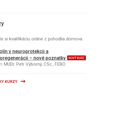
zy
e si kvalifikáciu online z pohodlia domova
kolín v neuroprotekcii a
oregenerácii – nové poznatky
NOVÝ KURZ
i: MUDr. Petr Výborný, CSc., FEBO
KY KURZY