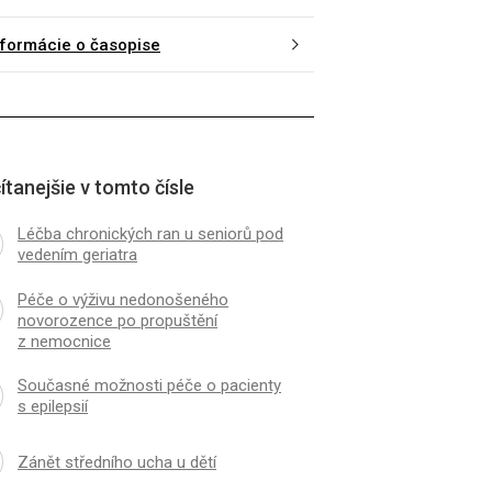
nformácie o časopise
ítanejšie v tomto čísle
Léčba chronických ran u seniorů pod
vedením geriatra
Péče o výživu nedonošeného
novorozence po propuštění
z nemocnice
Současné možnosti péče o pacienty
s epilepsií
Zánět středního ucha u dětí