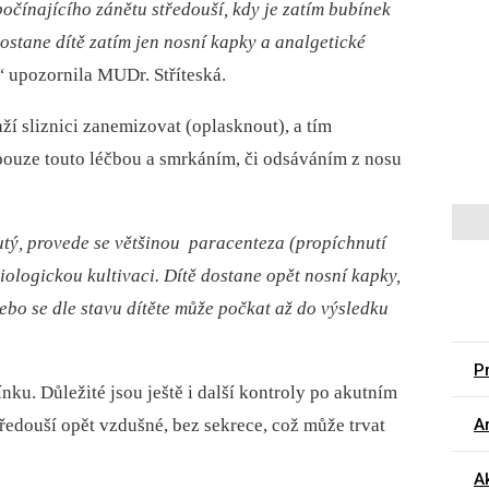
 počínajícího zánětu středouší, kdy je zatím bubínek
dostane dítě zatím jen nosní kapky a
analgetické
“
upozornila MUDr. Stříteská.
ží sliznici zanemizovat (oplasknout), a tím
pouze touto léčbou a smrkáním, či odsáváním z nosu
utý, provede se většinou paracenteza (propíchnutí
iologickou kultivaci. Dítě dostane opět nosní kapky,
 nebo se dle stavu dítěte může počkat až do výsledku
Pr
nku. Důležité jsou ještě i další kontroly po akutním
tředouší opět vzdušné, bez sekrece, což může trvat
Ar
A