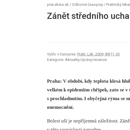
preLekára.sk
/
Odborné časopisy
/
Praktický léka
Zánět středního ucha 
Vyšlo v časopise:
Prakt. Lék. 2009; 89(1): 55
Kategorie: Aktuality/zprávy/recenze
Praha: V
období, kdy teplota klesá hl
velkém k epidemiím chřipek, zato se v 
s prochladnutím. I obyčejná rýma se m
onemocnění.
Bolest uší je nepříjemná záležitost. Záně
v této souvislosti napadne.