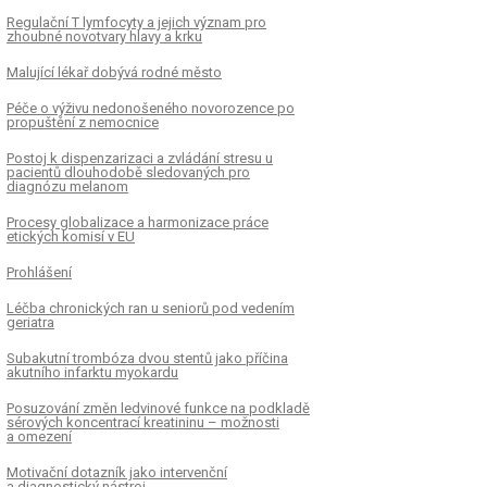
Regulační T lymfocyty a jejich význam pro
zhoubné novotvary hlavy a krku
Malující lékař dobývá rodné město
Péče o výživu nedonošeného novorozence po
propuštění z nemocnice
Postoj k dispenzarizaci a zvládání stresu u
pacientů dlouhodobě sledovaných pro
diagnózu melanom
Procesy globalizace a harmonizace práce
etických komisí v EU
Prohlášení
Léčba chronických ran u seniorů pod vedením
geriatra
Subakutní trombóza dvou stentů jako příčina
akutního infarktu myokardu
Posuzování změn ledvinové funkce na podkladě
sérových koncentrací kreatininu – možnosti
a omezení
Motivační dotazník jako intervenční
a diagnostický nástroj