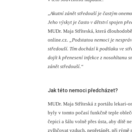
„
Akutní zánět středouší je častým onem
Jeho výskyt je často v
dětství spojen př
MUDr. Maja Stříteská, která dlouhodobě 
online.cz.
„Podstatou nemoci je nesprávn
středouší. Tím dochází k
podtlaku ve stř
dojít k
přenesení infekce z
nosohltanu s
zánět středouší.“
Jak této nemoci předcházet?
MUDr. Maja Stříteská z portálu lekari-o
byly v tomto počasí funkčně teple oble
čepici a šálu volně přes ústa, aby dít
zvlhčovat vzduch, nepřetápět, při rýmě n