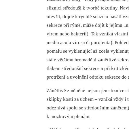
sliznici středouší k tvorbě tekutiny. Na
otevřít, dojde k rychlé snaze o nasátí v
sekrece při rýmě, může dojít k jejímu „n
virem nebo bakterií). Tak vzniká vlastní 
media acuta virosa či purulenta). Pohled
pomalu se vyklenujicí až zcela vyklenut
stále většímu hromadění zánětlivé sekrec
tlakem středoušní sekrece a při kritick
protržení a uvolnění odtoku sekrece do
Zánětlivě změněné nejsou jen sliznice st
sklípky kosti za uchem –⁠ vzniká vždy i 
odeznívá spolu se středoušním zánětem)
k mozkovým plenám.