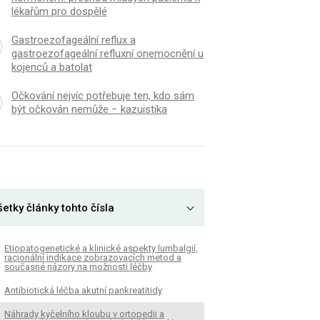
lékařům pro dospělé
Gastroezofageální reflux a
gastroezofageální refluxní onemocnění u
kojenců a batolat
Očkování nejvíc potřebuje ten, kdo sám
být očkován nemůže − kazuistika
etky články tohto čísla
Etiopatogenetické a klinické aspekty lumbalgií,
racionální indikace zobrazovacích metod a
současné názory na možnosti léčby
Antibiotická léčba akutní pankreatitidy
Náhrady kyčelního kloubu v ortopedii a