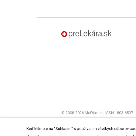
preLekára.sk
© 2008-2026 MeDitorial | ISSN 1803-6597
Stránky preLekára.sk sú určené výhradne o
Keď kliknete na "Súhlasím" s používaním všetkých súborov cook