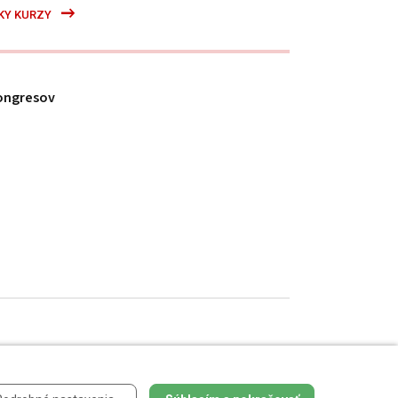
KY KURZY
ongresov
h údajov
.