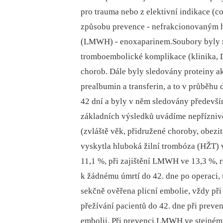
pro trauma nebo z elektivní indikace (c
způsobu prevence -⁠ nefrakcionovaným 
(LMWH) -⁠ enoxaparinem.Soubory byly 
tromboembolické komplikace (klinika, Do
chorob. Dále byly sledovány proteiny ak
prealbumin a transferin, a to v průběhu
42 dní a byly v něm sledovány předevš
základních výsledků uvádíme nepříznivě
(zvláště věk, přidružené choroby, obezit
vyskytla hluboká žilní trombóza (HŽT) 
11,1 %, při zajištění LMWH ve 13,3 %, r
k žádnému úmrtí do 42. dne po operaci, 
sekčně ověřena plicní embolie, vždy při
přežívání pacientů do 42. dne při preven
embolii. Při prevenci LMWH ve stejné