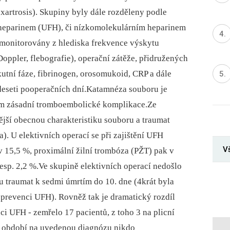
oxartrosis). Skupiny byly dále rozděleny podle
heparinem (UFH), či nízkomolekulárním heparinem
monitorovány z hlediska frekvence výskytu
ppler, flebografie), operační zátěže, přidružených
utní fáze, fibrinogen, orosomukoid, CRP a dále
 deseti pooperačních dní.Katamnéza souboru je
ím zásadní tromboembolické komplikace.Ze
jší obecnou charakteristiku souboru a traumat
a). U elektivních operací se při zajištění UFH
Vš
v 15,5 %, proximální žilní trombóza (PŽT) pak v
esp. 2,2 %.Ve skupině elektivních operací nedošlo
u traumat k sedmi úmrtím do 10. dne (4krát byla
 prevenci UFH). Rovněž tak je dramatický rozdíl
ci UFH -⁠ zemřelo 17 pacientů, z toho 3 na plicní
m období na uvedenou diagnózu nikdo