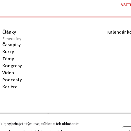
VŠET
Články
Kalendár k
Z medicíny
Časopisy
Kurzy
Témy
Kongresy
Videa
Podcasty
Kariéra
dborníkom v zdravotníctve. Čítajte
prehlásenie
a
Zásady spracovania osobnýc
ie, vyjadrujete tým svoj súhlas s ich ukladaním