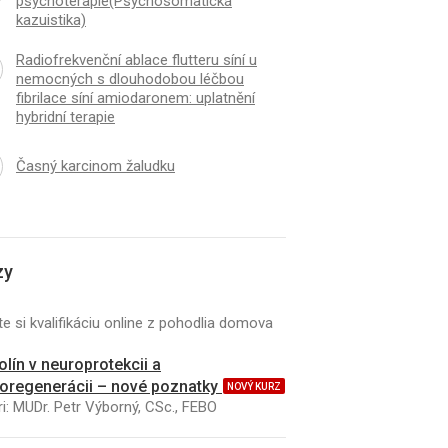
psychoterapie(Psychosomatická
m včasného záchytu
Bude se provádět no
kazuistika)
nomu ledviny - vzhledem k
zjišťování embryotoxic
nóze
nabídka)
Radiofrekvenční ablace flutteru síní u
nemocných s dlouhodobou léčbou
fibrilace síní amiodaronem: uplatnění
hybridní terapie
Časný karcinom žaludku
zy
e si kvalifikáciu online z pohodlia domova
kolín v neuroprotekcii a
oregenerácii – nové poznatky
NOVÝ KURZ
i: MUDr. Petr Výborný, CSc., FEBO