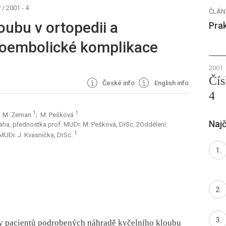
ř
/
2001 - 4
ČLÁN
oubu v ortopedii a
Prak
boembolické komplikace
2001
Čís
České info
English info
4
1
1
; M. Zeman
; M. Pešková
Najč
 Praha, přednostka prof. MUDr. M. Pešková, DrSc. 2Oddělení
1
MUDr. J. Kvasnička, DrSc.
ny pacientů podrobených náhradě kyčelního kloubu