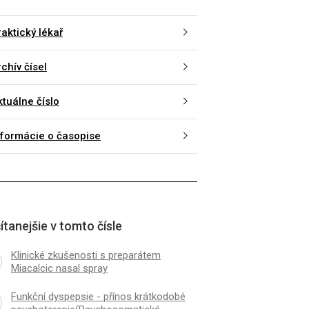
aktický lékař
chív čísel
ktuálne číslo
nformácie o časopise
ítanejšie v tomto čísle
Klinické zkušenosti s preparátem
Miacalcic nasal spray
Funkční dyspepsie - přínos krátkodobé
K
ČLÁNEK