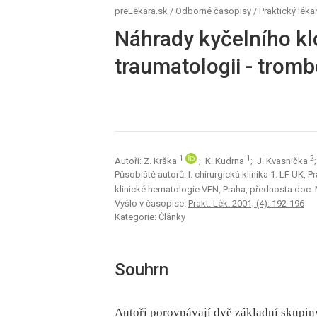
preLekára.sk
/
Odborné časopisy
/
Praktický léka
Náhrady kyčelního kl
traumatologii - trom
1
1
2
Autoři: Z. Krška
; K. Kudrna
; J. Kvasnička
Působiště autorů: I. chirurgická klinika 1. LF UK,
klinické hematologie VFN, Praha, přednosta doc. 
Vyšlo v časopise:
Prakt. Lék. 2001; (4): 192-196
Kategorie: Články
Souhrn
Autoři porovnávají dvě základní skupi