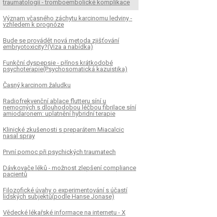
traumatologii - tromboembolické komplikace
Význam včasného záchytu karcinomu ledviny -
vzhledem k prognóze
Bude se provádět nová metoda zjišťování
embryotoxicity?(Viza a nabídka)
Funkční dyspepsie - přínos krátkodobé
psychoterapie(Psychosomatická kazuistika)
Časný karcinom žaludku
Radiofrekvenční ablace flutteru síní u
nemocných s dlouhodobou léčbou fibrilace síní
amiodaronem: uplatnění hybridní terapie
Klinické zkušenosti s preparátem Miacalcic
nasal spray
První pomoc při psychických traumatech
Dávkovače léků - možnost zlepšení compliance
pacientů
Filozofické úvahy o experimentování s účastí
lidských subjektů(podle Hanse Jonase)
Vědecké lékařské informace na internetu - X