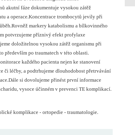
inů akutní fáze dokumentuje vysokou zátěž
atu a operace.Koncentrace trombocytů jevily při
růběh.Rovněž markery katabolismu a bílkovinného
em potvrzujeme příznivý efekt profylaxe
jeme doložitelnou vysokou zátěž organismu při
to především po traumatech v této oblasti.
onitorace každého pacienta nejen ke stanovení
ce či léčby, a podtrhujeme dlouhodobost přetrvávání
ce.Dále si dovolujeme přinést první informace
acharidu, vysoce účinném v prevenci TE komplikací.
ické komplikace -⁠ ortopedie -⁠ traumatologie.