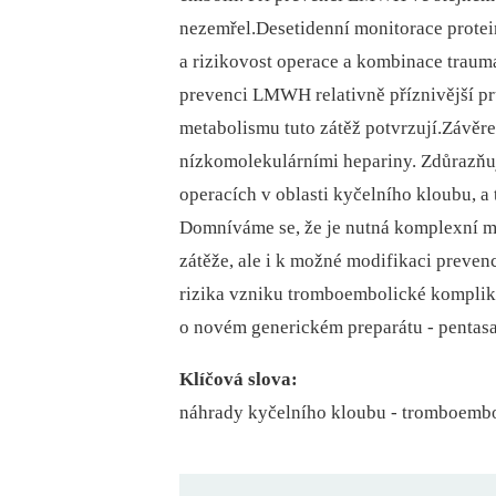
nezemřel.Desetidenní monitorace prote
a rizikovost operace a kombinace traum
prevenci LMWH relativně příznivější p
metabolismu tuto zátěž potvrzují.Závěr
nízkomolekulárními hepariny. Zdůrazňu
operacích v oblasti kyčelního kloubu, a 
Domníváme se, že je nutná komplexní m
zátěže, ale i k možné modifikaci preven
rizika vzniku tromboembolické komplika
o novém generickém preparátu -⁠ pentas
Klíčová slova:
náhrady kyčelního kloubu -⁠ tromboembol