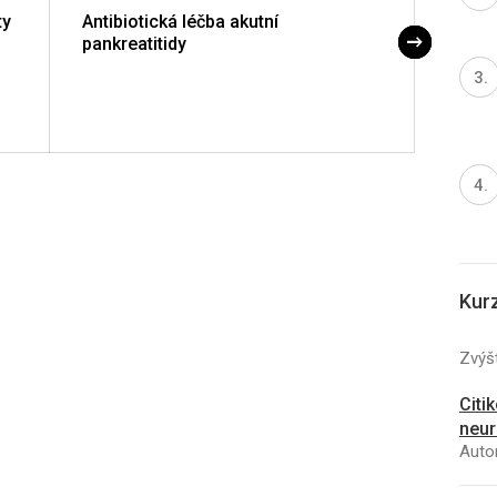
ty
Antibiotická léčba akutní
Význa
pankreatitidy
karci
prog
Kur
Zvýšt
Citi
neur
Autor