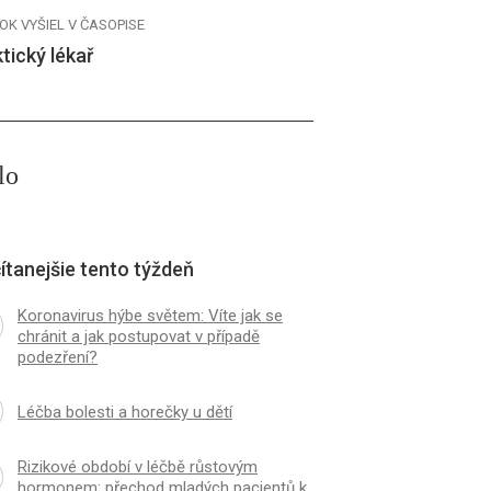
OK VYŠIEL V ČASOPISE
tický lékař
lo
ítanejšie tento týždeň
Koronavirus hýbe světem: Víte jak se
chránit a jak postupovat v případě
podezření?
Léčba bolesti a horečky u dětí
Rizikové období v léčbě růstovým
hormonem: přechod mladých pacientů k