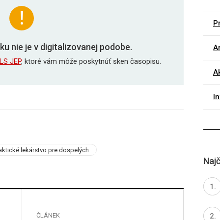
Pr
ku nie je v digitalizovanej podobe.
Ar
LS JEP
, ktoré vám môže poskytnúť sken časopisu.
A
I
aktické lekárstvo pre dospelých
Najč
ČLÁNEK
ČLÁNE