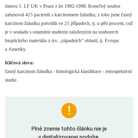
ústavu 1. LF UK v Praze z let 1992-1998. Konečný soubor
zahrnoval 415 pacientů s karcinomem žaludku, z toho jsme časný
karcinom žaludku potvrdili ve 21 případech, tj. u pěti procent, což
je v souladu s ostatními studiemi založenými na souborech
bioptického materiálu z tzv. „západních“ oblastí, tj. Evropy
a Ameriky.
Klíčová slova:
časný karcinom žaludku -⁠ histologická klasifikace -⁠ retrospektivní
studie.
Plné znenie tohto článku nie je
v digitalizovanej podobe.