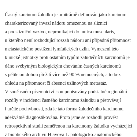
Časný karcinom žaludku je arbitrárně definován jako karcinom
charakterizovaný invazí nádoru omezenou na sliznici
a podslizniční vazivo, nepronikající do tunica muscularis,
u kterého není rozhodující rozsah nádoru ani případná přítomnost
metastatického postižení lymfatických uzlin. Vymezení této
klinické jednotky proti ostatním typům žaludečních karcinomů je
dáno svébytným biologickým chováním časných karcinomů
s pětiletou dobou přežití více než 90 % nemocných, a to bez
ohledu na přítomnost či absenci uzlinových metastáz.
V současném písemnictví jsou popisovány podstatné regionální
rozdíly v incidenci časného karcinomu žaludku a přetrvávají
i určité pochybnosti, zda je tato forma žaludečního karcinomu
adekvátně diagnostikována. Proto jsme se rozhodli provést
retrospektivní studii zaměřenou na karcinomy žaludku vycházející
z bioptického archivu Hlavova 1. patologicko-anatomického