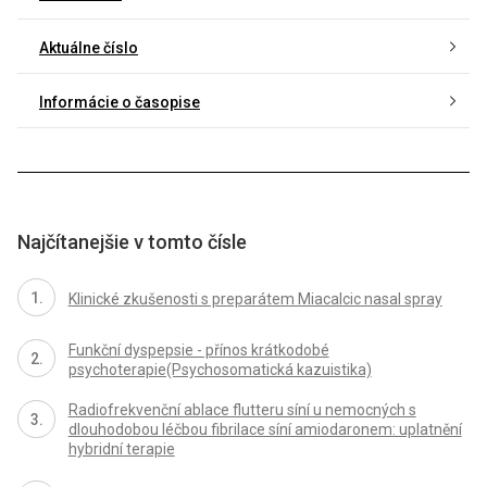
Aktuálne číslo
Informácie o časopise
Najčítanejšie v tomto čísle
Klinické zkušenosti s preparátem Miacalcic nasal spray
Funkční dyspepsie - přínos krátkodobé
psychoterapie(Psychosomatická kazuistika)
Radiofrekvenční ablace flutteru síní u nemocných s
dlouhodobou léčbou fibrilace síní amiodaronem: uplatnění
hybridní terapie