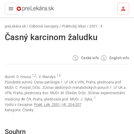
preLekára.sk
preLekára.sk
/
Odborné časopisy
/
Praktický lékař
/
2001 - 4
Časný karcinom žaludku
České info
English info
1,2
1,3
Autoři: D. Housa
; V. Mandys
Působiště autorů: Ústav patologie 1. LF UK a VFN, Praha, přednosta prof.
MUDr. C. Povýšil, DrSc. 2Ústav dědičných metabolických poruch 1. LF UK a
VFN, Praha, přednosta doc. MUDr. M. Elleder, DrSc. 3Ústav experimentální
1
medicíny AV ČR, Praha, přednosta prof. MUDr. J. Syka,
Vyšlo v časopise:
Prakt. Lék. 2001; (4): 204-207
Kategorie: Články
Souhrn