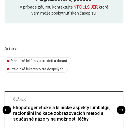
V prípade záujmu kontaktujte
NTO ČLS JEP
, ktoré
vám môže poskytnúť sken časopisu.
ŠTÍTKY
Praktické lekárstvo pre deti a dorast
Praktické lekárstvo pre dospelých
ČLÁNEK
Etiopatogenetické a klinické aspekty lumbalgií,
racionální indikace zobrazovacích metod a
současné názory na možnosti léčby