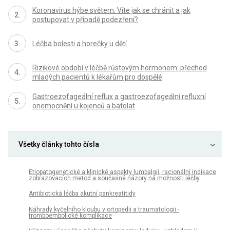
Koronavirus hýbe světem: Víte jak se chránit a jak
postupovat v případě podezření?
Léčba bolesti a horečky u dětí
Rizikové období v léčbě růstovým hormonem: přechod
mladých pacientů k lékařům pro dospělé
Gastroezofageální reflux a gastroezofageální refluxní
onemocnění u kojenců a batolat
Všetky články tohto čísla
Etiopatogenetické a klinické aspekty lumbalgií, racionální indikace
zobrazovacích metod a současné názory na možnosti léčby
Antibiotická léčba akutní pankreatitidy
Náhrady kyčelního kloubu v ortopedii a traumatologii -
tromboembolické komplikace