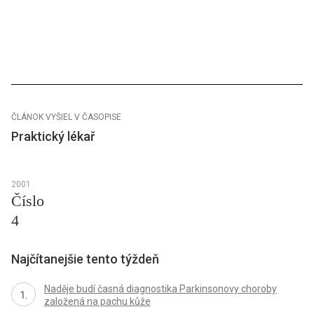
ČLÁNOK VYŠIEL V ČASOPISE
Praktický lékař
2001
Číslo
4
Najčítanejšie tento týždeň
Naděje budí časná diagnostika Parkinsonovy choroby
založená na pachu kůže