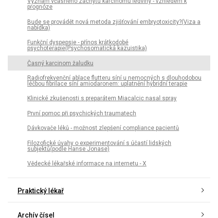
Význam včasného záchytu karcinomu ledviny - vzhledem k
prognóze
Bude se provádět nová metoda zjišťování embryotoxicity?(Viza a
nabídka)
Funkční dyspepsie - přínos krátkodobé
psychoterapie(Psychosomatická kazuistika)
Časný karcinom žaludku
Radiofrekvenční ablace flutteru síní u nemocných s dlouhodobou
léčbou fibrilace síní amiodaronem: uplatnění hybridní terapie
Klinické zkušenosti s preparátem Miacalcic nasal spray
První pomoc při psychických traumatech
Dávkovače léků - možnost zlepšení compliance pacientů
Filozofické úvahy o experimentování s účastí lidských
subjektů(podle Hanse Jonase)
Vědecké lékařské informace na internetu - X
Praktický lékař
Archív čísel