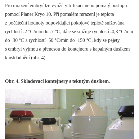
Pro mrazení embryí lze využít vitrifikaci nebo pomalý postupu
pomocí Planer Kryo 10. Při pomalém mrazení je teplota
z počáteční hodnoty odpovídající pokojové teplotě snižována
rychlostí -2 °C/min do -7 °C, dále se snižuje rychlostí -0,3 °C/min
do -30 °C a rychlostí -50 °C/min do -150 °C, kdy se pejety
s embryi vyjmou a přenesou do kontejneru s kapalným dusíkem
k uskladnění (obr. 4).
Obr. 4. Skladovací kontejnery s tekutým dusíkem.