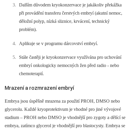
Dalším důvodem kryokonzervace je jakákoliv překážka
při provádění transferu čerstvých embryí (akutní nemoc,
děložní polyp, nízká sliznice, krvácení, technický
problém).
Aplikuje se v programu dárcovství embryí.
Stále častěji je kryokonzervace využívána pro uchování
embryí onkologicky nemocných žen před radio -⁠ nebo
chemoterapií.
Mrazení a rozmrazení embryí
Embrya jsou úspěšně mrazena za použití PROH, DMSO nebo
glycerolu. Každé kryoprotektivum je vhodné pro jiné vývojové
stadium –⁠ PROH nebo DMSO je vhodnější pro zygoty a dělící se
embrya, zatímco glycerol je vhodnější pro blastocysty. Embrya se