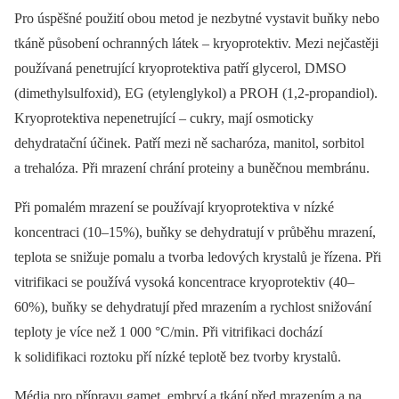
Pro úspěšné použití obou metod je nezbytné vystavit buňky nebo
tkáně působení ochranných látek –⁠ kryoprotektiv. Mezi nejčastěji
používaná penetrující kryoprotektiva patří glycerol, DMSO
(dimethylsulfoxid), EG (etylenglykol) a PROH (1,2-propandiol).
Kryoprotektiva nepenetrující –⁠ cukry, mají osmoticky
dehydratační účinek. Patří mezi ně sacharóza, manitol, sorbitol
a trehalóza. Při mrazení chrání proteiny a buněčnou membránu.
Při pomalém mrazení se používají kryoprotektiva v nízké
koncentraci (10–15%), buňky se dehydratují v průběhu mrazení,
teplota se snižuje pomalu a tvorba ledových krystalů je řízena. Při
vitrifikaci se používá vysoká koncentrace kryoprotektiv (40–
60%), buňky se dehydratují před mrazením a rychlost snižování
teploty je více než 1 000 °C/min. Při vitrifikaci dochází
k solidifikaci roztoku pří nízké teplotě bez tvorby krystalů.
Média pro přípravu gamet, embryí a tkání před mrazením a na