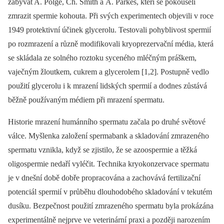
zabývat A. Polge, Ch. Smith a A. Parkes, kteří se pokoušeli
zmrazit spermie kohouta. Při svých experimentech objevili v roce
1949 protektivní účinek glycerolu. Testovali pohyblivost spermií
po rozmrazení a různě modifikovali kryoprezervační média, která
se skládala ze solného roztoku syceného mléčným práškem,
vaječným žloutkem, cukrem a glycerolem [1,2]. Postupně vedlo
použití glycerolu i k mrazení lidských spermií a dodnes zůstává
běžně používaným médiem při mrazení spermatu.
Historie mrazení humánního spermatu začala po druhé světové
válce. Myšlenka založení spermabank a skladování zmrazeného
spermatu vznikla, když se zjistilo, že se azoospermie a těžká
oligospermie nedaří vyléčit. Technika kryokonzervace spermatu
je v dnešní době dobře propracována a zachovává fertilizační
potenciál spermií v průběhu dlouhodobého skladování v tekutém
dusíku. Bezpečnost použití zmrazeného spermatu byla prokázána
experimentálně nejprve ve veterinární praxi a později narozením