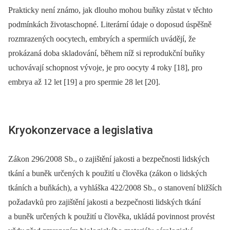
Prakticky není známo, jak dlouho mohou buňky zůstat v těchto
podmínkách životaschopné. Literární údaje o doposud úspěšně
rozmrazených oocytech, embryích a spermiích uvádějí, že
prokázaná doba skladování, během níž si reprodukční buňky
uchovávají schopnost vývoje, je pro oocyty 4 roky [18], pro
embrya až 12 let [19] a pro spermie 28 let [20].
Kryokonzervace a legislativa
Zákon 296/2008 Sb., o zajištění jakosti a bezpečnosti lidských
tkání a buněk určených k použití u člověka (zákon o lidských
tkáních a buňkách), a vyhláška 422/2008 Sb., o stanovení bližších
požadavků pro zajištění jakosti a bezpečnosti lidských tkání
a buněk určených k použití u člověka, ukládá povinnost provést