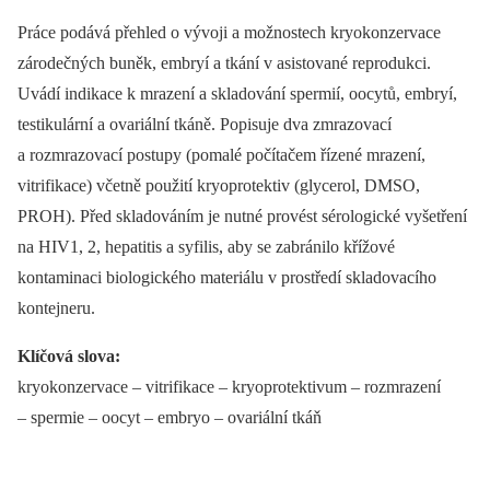
Práce podává přehled o vývoji a možnostech kryokonzervace
zárodečných buněk, embryí a tkání v asistované reprodukci.
Uvádí indikace k mrazení a skladování spermií, oocytů, embryí,
testikulární a ovariální tkáně. Popisuje dva zmrazovací
a rozmrazovací postupy (pomalé počítačem řízené mrazení,
vitrifikace) včetně použití kryoprotektiv (glycerol, DMSO,
PROH). Před skladováním je nutné provést sérologické vyšetření
na HIV1, 2, hepatitis a syfilis, aby se zabránilo křížové
kontaminaci biologického materiálu v prostředí skladovacího
kontejneru.
Klíčová slova:
kryokonzervace –⁠ vitrifikace –⁠ kryoprotektivum –⁠ rozmrazení
–⁠ spermie –⁠ oocyt –⁠ embryo –⁠ ovariální tkáň