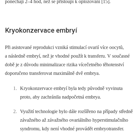
ponechají 2–4 hod, než se přistoupí k oplozování [15].
Kryokonzervace embryí
Při asistované reprodukci vzniká stimulací ovarií více oocytů,
a následně embryí, než je vhodné použít k transferu. V současné
době je z důvodu minimalizace rizika vícečetného těhotenství
doporučeno transferovat maximálně dvě embrya.
Kryokonzervace embryí byla tedy původně vyvinuta
proto, aby zachránila nadpočetná embrya.
Využití technologie bylo dále rozšířeno na případy středně
závažného až závažného ovariálního hyper­stimulačního
syndromu, kdy není vhodné provádět embryotransfer.