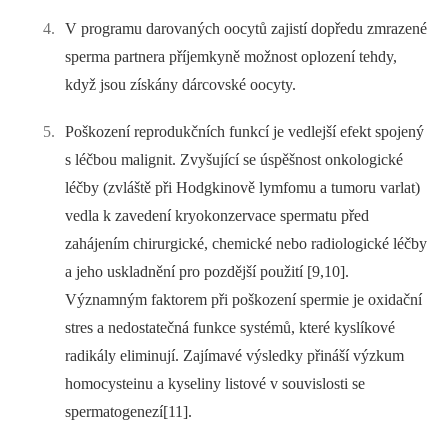
V programu darovaných oocytů zajistí dopředu zmrazené
sperma partnera příjemkyně možnost oplození tehdy,
když jsou získány dárcovské oocyty.
Poškození reprodukčních funkcí je vedlejší efekt spojený
s léčbou malignit. Zvyšující se úspěšnost onkologické
léčby (zvláště při Hodgkinově lymfomu a tumoru varlat)
vedla k zavedení kryokonzervace spermatu před
zahájením chirurgické, chemické nebo radiologické léčby
a jeho uskladnění pro pozdější po­užití [9,10].
Významným faktorem při poškození spermie je oxidační
stres a nedostatečná funkce systémů, které kyslíkové
radikály eliminují. Zajímavé výsledky přináší výzkum
homocysteinu a kyseliny listové v souvislosti se
spermatogenezí[11].