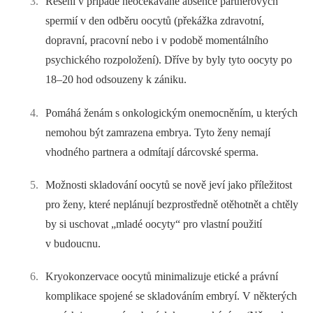
Řešení v případě neočekávané absence partnerových
spermií v den odběru oocytů (překážka zdravotní,
dopravní, pracovní nebo i v podobě momentálního
psychického rozpoložení). Dříve by byly tyto oocyty po
18–20 hod odsouzeny k zániku.
Pomáhá ženám s onkologickým onemocněním, u kterých
nemohou být zamrazena embrya. Tyto ženy nemají
vhodného partnera a odmítají dárcovské sperma.
Možnosti skladování oocytů se nově jeví jako příležitost
pro ženy, které neplánují bezprostředně otě­hotnět a chtěly
by si uschovat „mladé oocyty“ pro vlastní použití
v budoucnu.
Kryokonzervace oocytů minimalizuje etické a právní
komplikace spojené se skladováním embryí. V některých