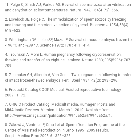
¨1. Polge C, Smith AU, Parkes AS. Revival of spermatozoa after vitrification
and dehydration at low temperatures. Nature 1949; 164(4172): 666.
2. Lovelock JE, Polge C. The immobilization of spermatozoa by freezing
and thawing and the protective action of glycerol. Biochem J 1954; 58(4):
618–622.
3. Whittingham DG, Leibo SP, Mazur P. Survival of mouse embryos frozen to
-196 °C and -289 °C. Science 1972; 178 : 411–414.
4. Trounson A, Mohr L. Human pregnancy following cryopreservation,
thawing and transfer of an eight-cell embryo. Nature 1983; 305(5936): 707–
709.
5. Zeilmaker GH, Alberda A, Van Gent I. Two pregnancies following transfer
of intact frozen-thawed embryos. Fertil Steril 1984; 42(2): 293–296.
6. Produckt Catalog COOK Medical. Asisted reproductive technology
2009 : 1–72.
7. ORIGIO Product Catalog, Medicult media, Humagen Pipets and
MidAtlantic Devices. Version 1. March 1. 2010. Available from:
http://viewer.zmags.com/publication/9945a62a#/9945a62a/1.
8. Žáková J, Ventruba P, Crha I et al. Sperm Donation Programme at the
Centre of Assisted Reproduction in Brno: 1995–2005 results.
Scripta Medica Brno 2005; 6 : 323–328.