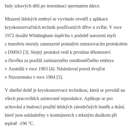
řady zdravých dětí po inseminaci spermatem dárce.
Mrazení lidských embryí se vyvinulo rovněž z aplikace
kryokonzervačních technik používaných dříve u zvířat. V roce
1972 dosáhl Whittingham úspěchu v podobě narození myši
z transferu moruly zamrazené pomalým zmrazovacím protokolem
s DMSO [3]. Stejný protokol vedl k prvnímu těhotenství
u člověka za použití zamrazeného osmibuněčného embrya
v Austrálii v roce 1983 [4]. Následoval porod dvojčat
v Nizozemsku v roce 1984 [5].
V dnešní době je kryokonzervace technikou, která se provádí na
všech pracovištích asistované reprodukce. Aplikuje se pro
uchování a budoucí použití lidských zárodečných buněk a tkání,
které jsou uskladněny v kontejnerech s tekutým dusíkem při
teplotě -196 °C.