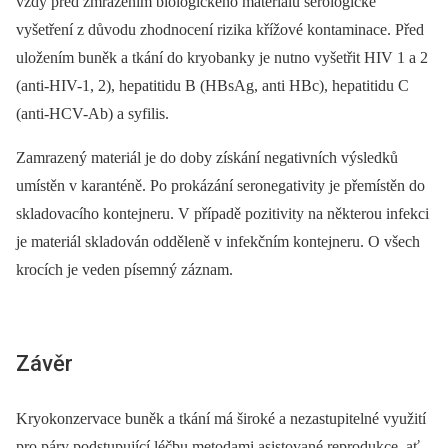
vždy před zmrazením biologického materiálu sérologické
vyšetření z důvodu zhodnocení rizika křížové kontaminace. Před
uložením buněk a tkání do kryobanky je nutno vyšetřit HIV 1 a 2
(anti-HIV-1, 2), hepatitidu B (HBsAg, anti HBc), hepatitidu C
(anti-HCV-Ab) a syfilis.
Zamrazený materiál je do doby získání negativních výsledků
umístěn v karanténě. Po prokázání seronegativity je přemístěn do
skladovacího kontejneru. V případě pozitivity na některou infekci
je materiál skladován odděleně v infekčním kontejneru. O všech
krocích je veden písemný záznam.
Závěr
Kryokonzervace buněk a tkání má široké a nezastupitelné využití
pro páry podstupující léčbu metodami asistované reprodukce, ať