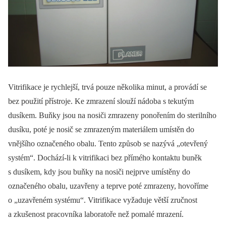
Vitrifikace je rychlejší, trvá pouze několika minut, a provádí se
bez použití přístroje. Ke zmrazení slouží ná­doba s tekutým
dusíkem. Buňky jsou na nosiči zmrazeny ponořením do sterilního
dusíku, poté je nosič se zmrazeným materiálem umístěn do
vnějšího označeného obalu. Tento způsob se nazývá „otevřený
systém“. Dochází-li k vitrifikaci bez přímého kontaktu buněk
s dusíkem, kdy jsou buňky na nosiči nejprve umístěny do
označeného obalu, uzavřeny a teprve poté zmrazeny, hovoříme
o „uzavřeném systému“. Vitrifikace vyžaduje větší zručnost
a zkušenost pracovníka laboratoře než pomalé mrazení.