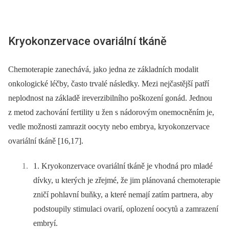
Kryokonzervace ovariální tkáně
Chemoterapie zanechává, jako jedna ze základních modalit
onkologické léčby, často trvalé následky. Mezi nejčastější patří
neplodnost na základě ireverzibilního poškození gonád. Jednou
z metod zachování fertility u žen s nádorovým onemocněním je,
vedle možnosti zamrazit oocyty nebo embrya, kryokonzervace
ovariální tkáně [16,17].
1. Kryokonzervace ovariální tkáně je vhodná pro mladé
dívky, u kterých je zřejmé, že jim plánovaná chemoterapie
zničí pohlavní buňky, a které nemají zatím partnera, aby
podstoupily stimulaci ovarií, oplození oocytů a zamrazení
embryí.