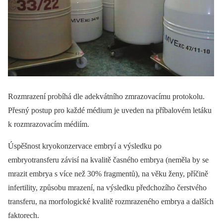
Rozmrazení probíhá dle adekvátního zmrazovacímu protokolu.
Přesný postup pro každé médium je uveden na příbalovém letáku
k rozmrazovacím médiím.
Úspěšnost kryokonzervace embryí a výsledku po
embryotransferu závisí na kvalitě časného embrya (neměla by se
mrazit embrya s více než 30% fragmentů), na věku ženy, příčině
infertility, způsobu mrazení, na výsledku předchozího čerstvého
transferu, na morfologické kvalitě rozmrazeného embrya a dalších
faktorech.