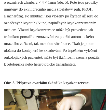
o rozměrech zhruba 2 × 4 × 1mm (obr. 5). Poté jsou proužky
umístěny do ekvilibračního média (fosfátový pufr, PROH
a sacharóza). Po inkubaci jsou vloženy po čtyřech až šesti do
označených kryotub (Nunc) naplněných kryokonzervačním
médiem. Vlastní kryokonzervace může být provedena jak
technikou pomalého zmrazování za použití automatického
mrazicího zařízení, tak metodou vitrifikace. Tkáň je potom
uložena do kontejnerů ke skladování. Po úspěšném vyléčení
onkologických pacientek může být tkáň rozmrazena a použita
k ortotopické nebo heterotopické transplantaci.
Obr. 5. Příprava ovariální tkáně ke kryokonzervaci.