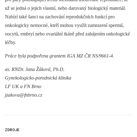
už se jedná o jejich vlastní, nebo darovaný biologický materiál.
Nabízí také šanci na zachování reprodukčních funkcí pro
onkologicky nemocné, kteří mohou využít zamrazení spermií,
oocytů, embryí nebo ovariální tkáně před zahájením onkologické
léčby.
Práce byla podpořena grantem IGA MZ ČR NS/9661-4.
as. RNDr. Jana Žáková, Ph.D.
Gynekologicko-porodnická klinika
LF UK a FN Brno
jzakova@fnbrno.cz
ZDROJE