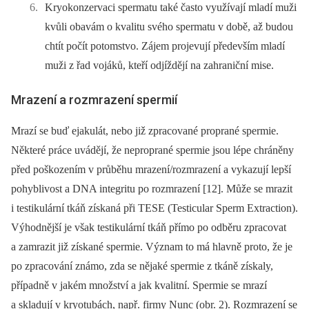
Kryokonzervaci spermatu také často využívají mladí muži
kvůli obavám o kvalitu svého spermatu v době, až budou
chtít počít potomstvo. Zájem projevují především mladí
muži z řad vojáků, kteří odjíždějí na zahraniční mise.
Mrazení a rozmrazení spermií
Mrazí se buď ejakulát, nebo již zpracované proprané spermie.
Některé práce uvádějí, že neproprané spermie jsou lépe chráněny
před poškozením v průběhu mrazení/rozmrazení a vykazují lepší
pohyblivost a DNA integritu po rozmrazení [12]. Může se mrazit
i testikulární tkáň získaná při TESE (Testicular Sperm Extraction).
Výhodnější je však testikulární tkáň přímo po odběru zpracovat
a zamrazit již získané spermie. Význam to má hlavně proto, že je
po zpracování známo, zda se nějaké spermie z tkáně získaly,
případně v jakém množství a jak kvalitní. Spermie se mrazí
a skladují v kryotubách, např. firmy Nunc (obr. 2). Rozmrazení se