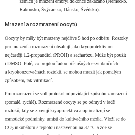
zemích je mrazení embryí dokonce zakázáno (Německo,
Rakousko, Švýcarsko, Dánsko, Švédsko).
Mrazení a rozmrazení oocytů
Oocyty by měly být mrazeny nejdříve 5 hod po odběru. Roztoky
pro mrazení a rozmrazení obsahují jako kryoprotektivum
nejčastěji 1,2-propandiol (PROH) a sacharózu. Může být použit
i DMSO. Poté, co projdou řadou příslušných ekvilibračních
a kryokonzervačnách roztoků, se mohou mrazit jak pomalým
způsobem, tak vitrifikací.
Pro rozmrazení se volí protokol odpovídající způsobu zamrazení
(pomalé, rychlé). Rozmrazené oocyty se po odmytí v řadě
roztoků, kdy se zbavují kryoprotektiva a optimalizují se
osmotické podmínky, umístí do kultivačního média. Vloží se do
CO
inkubátoru s teplotou nastavenou na 37 °C a zde se
2