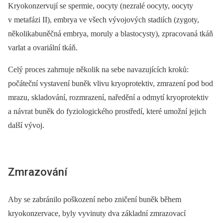
Kryokonzervují se spermie, oocyty (nezralé oocyty, oocyty
v metafázi II), embrya ve všech vývojových stadiích (zygoty,
několikabuněčná embrya, moruly a blastocysty), zpracovaná tkáň
varlat a ovariální tkáň.
Celý proces zahrnuje několik na sebe navazujících kroků:
počáteční vystavení buněk vlivu kryoprotektiv, zmrazení pod bod
mrazu, skladování, rozmrazení, naředění a odmytí kryoprotektiv
a návrat buněk do fyziologického prostředí, které umožní jejich
další vývoj.
Zmrazování
Aby se zabránilo poškození nebo zničení buněk během
kryokonzervace, byly vyvinuty dva základní zmrazovací