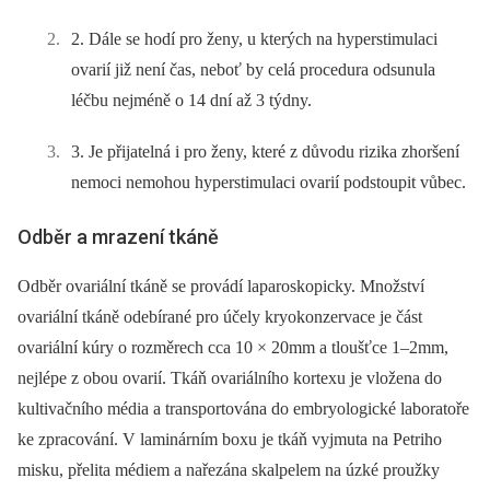
2. Dále se hodí pro ženy, u kterých na hyperstimulaci
ovarií již není čas, neboť by celá procedura odsunula
léčbu nejméně o 14 dní až 3 týdny.
3. Je přijatelná i pro ženy, které z důvodu rizika zhoršení
nemoci nemohou hyperstimulaci ovarií podstoupit vůbec.
Odběr a mrazení tkáně
Odběr ovariální tkáně se provádí laparoskopicky. Množství
ovariální tkáně odebírané pro účely kryokonzervace je část
ovariální kúry o rozměrech cca 10 × 20mm a tloušťce 1–2mm,
nejlépe z obou ovarií. Tkáň ovariálního kortexu je vložena do
kultivačního média a transportována do embryologické laboratoře
ke zpracování. V laminárním boxu je tkáň vyjmuta na Petriho
misku, přelita médiem a nařezána skalpelem na úzké proužky