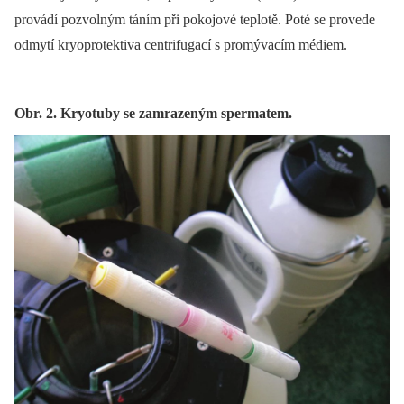
provádí pozvolným táním při pokojové teplotě. Poté se provede
odmytí kryoprotektiva centrifugací s promývacím médiem.
Obr. 2. Kryotuby se zamrazeným spermatem.