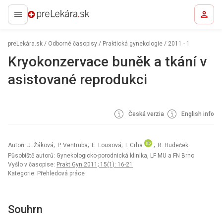
preLekára.sk
preLekára.sk
/
Odborné časopisy
/
Praktická gynekologie
/
2011 - 1
Kryokonzervace buněk a tkání v
asistované reprodukci
Česká verzia
English info
Autoři: J. Žáková; P. Ventruba; E. Lousová; I. Crha
; R. Hudeček
Působiště autorů: Gynekologicko-porodnická klinika, LF MU a FN Brno
Vyšlo v časopise:
Prakt Gyn 2011; 15(1): 16-21
Kategorie: Přehledová práce
Souhrn