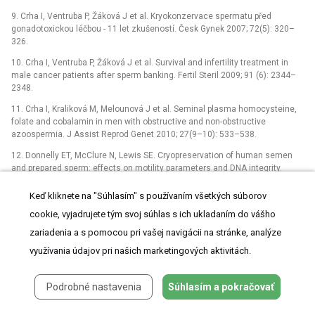
9. Crha I, Ventruba P, Žáková J et al. Kryokonzervace spermatu před
gonadotoxickou léčbou -⁠ 11 let zkušeností. Česk Gynek 2007; 72(5): 320–
326.
10. Crha I, Ventruba P, Žáková J et al. Survival and infertility treatment in
male cancer patients after sperm banking. Fertil Steril 2009; 91 (6): 2344–
2348.
11. Crha I, Kraliková M, Melounová J et al. Seminal plasma homocysteine,
folate and cobalamin in men with obstructive and non-obstructive
azoospermia. J Assist Reprod Genet 2010; 27(9–10): 533–538.
12. Donnelly ET, McClure N, Lewis SE. Cryopreservation of human semen
and prepared sperm: effects on motility parameters and DNA integrity.
Fertil Steril 2001; 76(5): 892–900.
Keď kliknete na "Súhlasím" s používaním všetkých súborov
13. O’Connell MO, McClure N, Lewis SE. The effects of cryopreservation on
cookie, vyjadrujete tým svoj súhlas s ich ukladaním do vášho
sperm morphology, motility and mitochondrial function. Hum Reprod 2001;
17(3): 704–709.
zariadenia a s pomocou pri vašej navigácii na stránke, analýze
14. Chen C. Pregnancy after human oocyte cryo­preservation. Lancet 1986;
využívania údajov pri našich marketingových aktivitách.
1(8486): 884–886.
15. Tucker MJ. Human oocyte and embryo cryopreservation. The Past and
Podrobné nastavenia
Súhlasím a pokračovať
Science of Assisted Reproductive Techniques. London, New York: Taylor §
Francis 2004.