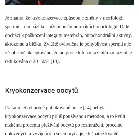
Je známo, že kryokonzervace způsobuje změny v morfologii
spermií –⁠ dochází ke snížení počtu normálních morfologií. Dále
dochází k poškození integrity membrán, mitochondriální aktivity,
akrozomu a bičíku. Zvláště ovlivněna je pohyblivost spermií a je
všeobecně akceptováno, že po proceduře zmrazení/rozmrazení je
redukována o 20–50% [13].
Kryokonzervace oocytů
Po řadu let od prvně publikované práce [14] nebyla
kryokonzervace oocytů příliš používanou metodou, a to kvůli
nízkému procentu přežívání oocytů po rozmražení, procentu
oplozených a vyvíjejících se embryí a jejich špatné kvalitě.