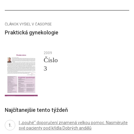
ČLÁNOK VYŠIEL V ČASOPISE
Praktická gynekologie
2009
Číslo
3
Najčítanejšie tento týždeň
I „pouhé“ doporučení znamená velkou pomoc. Nasměrujte
své pacienty pod křídla Dobrých andělů