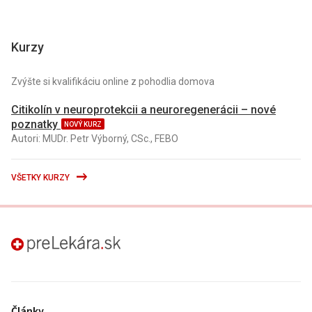
Kurzy
Zvýšte si kvalifikáciu online z pohodlia domova
Citikolín v neuroprotekcii a neuroregenerácii – nové
poznatky
NOVÝ KURZ
Autori: MUDr. Petr Výborný, CSc., FEBO
VŠETKY KURZY
preLekára.sk
Články