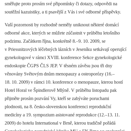
směřujte proto prosím své připomínky či dotazy, odpovědi na
soutěžní kazuistiky, a ti psavější z Vás i své odborné příspěvky.
Vaší pozornosti by rozhodně neměly uniknout některé domácí
odborné akce, kterých se můžete zúčastnit v průběhu letošního
podzimu. Začátkem října, konkrétně 8.–9. 10. 2009, se
v Priessnitzových léčebných lázních v Jeseníku setkávají operující
gynekologové v rámci XVIII. konference Sekce gynekologické
endoskopie ČGPS ČLS JEP. V těsném závěsu jsou tři dny
věnovány Světovým dnům menopauzy a osteoporózy (16.–
18. 10. 2009) v rámci 10. konference o menopauze, kterou hostí
Hotel Horal ve Špindlerově Mlýně. V průběhu listopadu pak
přijměte prosím pozvání Vy, kteří se zabýváte poruchami
plodnosti, na 8. česko-slovenskou konferenci reprodukční
medicíny a 19. sympozium asistované reprodukce (12.–13. 11.
2009) do hotelu International v Brně, kterou tradičně pořádá