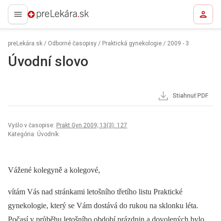
preLekára.sk
preLekára.sk
/
Odborné časopisy
/
Praktická gynekologie
/
2009 - 3
Úvodní slovo
Stiahnuť PDF
Vyšlo v časopise:
Prakt Gyn 2009; 13(3): 127
Kategória: Úvodník
Vážené kolegyně a kolegové,
vítám Vás nad stránkami letošního třetího listu Praktické
gynekologie, který se Vám dostává do rukou na sklonku léta.
Počasí v průběhu letošního období prázdnin a dovolených bylo