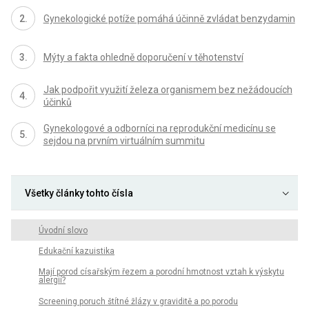
Gynekologické potíže pomáhá účinně zvládat benzydamin
Mýty a fakta ohledně doporučení v těhotenství
Jak podpořit využití železa organismem bez nežádoucích
účinků
Gynekologové a odborníci na reprodukční medicínu se
sejdou na prvním virtuálním summitu
Všetky články tohto čísla
Úvodní slovo
Edukační kazuistika
Mají porod císařským řezem a porodní hmotnost vztah k výskytu
alergií?
Screening poruch štítné žlázy v graviditě a po porodu