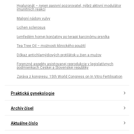
Hyaluronát – nejen pasivní pozorovatel, nýbrž aktivní modulátor
imunitních reakcí
Maligní nádory vulvy
Lichen sclerosus
Lymfedém hornej končatiny po terapii karcinómu prsníka
Tea Tree Oil – možnosti klinického použití
Dôkaz antichlamýdiových protilátok u žien a mužov
Forenzné aspekty asistovanej reprodukcie v legislatívnych
podmienkach Českej a Slovenskej republiky
Zpráva z kongresu: 15th World Congress on In Vitro Fertilisation
Praktická gynekologie
Archív čísel
Aktuálne číslo