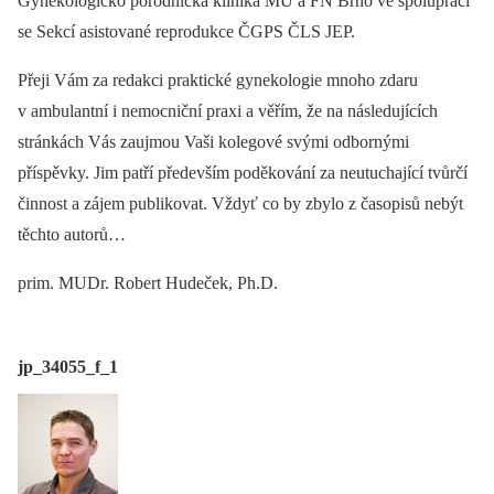
Gynekologicko porodnická klinika MU a FN Brno ve spolupráci
se Sekcí asistované reprodukce ČGPS ČLS JEP.
Přeji Vám za redakci praktické gynekologie mnoho zdaru
v ambulantní i nemocniční praxi a věřím, že na následujících
stránkách Vás zaujmou Vaši kolegové svými odbornými
příspěvky. Jim patří především poděkování za neutuchající tvůrčí
činnost a zájem publikovat. Vždyť co by zbylo z časopisů nebýt
těchto autorů…
prim. MUDr. Robert Hudeček, Ph.D.
jp_34055_f_1