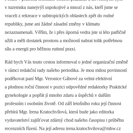
v tuzemsku nanejvýš uspokojivé a mnozí z nás, kteří jsme se
vraceli z rekreace v subtropických oblastech zpět do rodné
republiky, jsme ani žádné zásadní změny v klimatu
nezaznamenali. Věřím, že i přes úporná vedra jste si léto patřičně
užili a měli dostatek prostoru a možností nabrat tolik potřebnou
sílu a energii pro běžnou rutinní praxi.
Rád bych Vás touto cestou informoval o jedné organizační změně
v rámci redakční rady našeho periodika. Je mou milou povinností
poděkovat paní Mgr. Veronice Gábové za velmi efektivní
a plodnou roční činnost v pozici odpovědné redaktorky Praktické
gynekologie a popřát jí mnoho zdaru a úspěchů v dalším
profesním i osobním životě. Od září letošního roku její činnost
přebírá Mgr. Irena Kratochvílová, která bude jako editorka
vydavatelství zajišťovat zdárný chod našeho časopisu i průběhu
recenzních řízení. Na její adresu irena.kratochvilova@mhw.cz