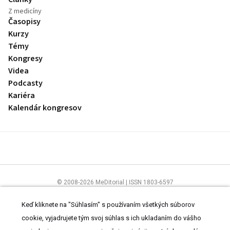
Z medicíny
Časopisy
Kurzy
Témy
Kongresy
Videa
Podcasty
Kariéra
Kalendár kongresov
© 2008-2026 MeDitorial | ISSN 1803-6597
Stránky preLekára.sk sú určené výhradne odborníkom v zdravotníctve.
Čítajte
prehlásenie
a
Zásady spracovania osobných údajov
.
Keď kliknete na "Súhlasím" s používaním všetkých súborov
cookie, vyjadrujete tým svoj súhlas s ich ukladaním do vášho