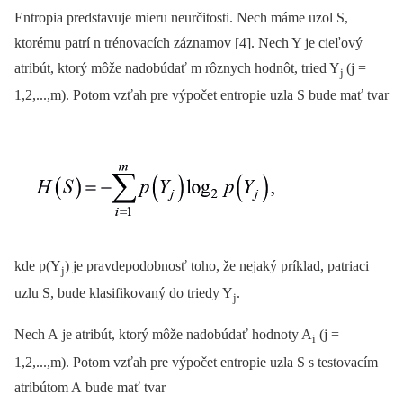
Entropia predstavuje mieru neurčitosti. Nech máme uzol S,
ktorému patrí n trénovacích záznamov [4]. Nech Y je cieľový
atribút, ktorý môže nadobúdať m rôznych hodnôt, tried Y
(j =
j
1,2,...,m). Potom vzťah pre výpočet entropie uzla S bude mať tvar
kde p(Y
) je pravdepodobnosť toho, že nejaký príklad, patriaci
j
uzlu S, bude klasifikovaný do triedy Y
.
j
Nech A je atribút, ktorý môže nadobúdať hodnoty A
(j =
i
1,2,...,m). Potom vzťah pre výpočet entropie uzla S s testovacím
atribútom A bude mať tvar