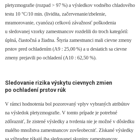
pletyzmografie (rozpad > 97
%) a výsledkov vodného chladového
testu 10 °C/10 min. (lividita, začervenanie/zbelenie,
mramorovanie, cyanóza) celkovú závažnosť poškodenia
u sledovanej vzorky zamestnancov rozdelili do troch kategórií:
úplná, čiastočná a žiadna. Štyria zamestnanci mali cievne zmeny
prstov pred ochladením (A9 : 25,00
%) a u desiatich sa cievne
zmeny prejavili po ochladení (A10 : 62,50 %).
Sledovanie rizika výskytu cievnych zmien
po ochladení prstov rúk
V rámci hodnotenia bol pozorovaný vplyv vybraných atribútov
na výsledok pletyzmografie. V tomto prípade je potrebné
zdôrazniť, že zistené výsledky a tvrdenia nie je možné v dôsledku
malého množstva zamestnancov zovšeobecniť. Získané výsledky
sa výhradne týkajú iba sledovanej skupiny zamestnancov.