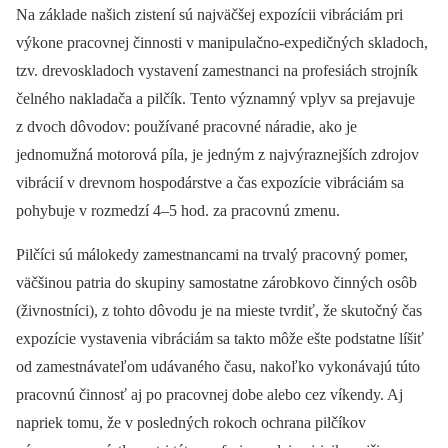
Na základe našich zistení sú najväčšej expozícii vibráciám pri
výkone pracovnej činnosti v manipulačno-expedičných skladoch,
tzv. drevoskladoch vystavení zamestnanci na profesiách strojník
čelného nakladača a pilčík. Tento významný vplyv sa prejavuje
z dvoch dôvodov: používané pracovné náradie, ako je
jednomužná motorová píla, je jedným z najvýraznejších zdrojov
vibrácií v drevnom hospodárstve a čas expozície vibráciám sa
pohybuje v rozmedzí 4–5 hod. za pracovnú zmenu.
Pilčíci sú málokedy zamestnancami na trvalý pracovný pomer,
väčšinou patria do skupiny samostatne zárobkovo činných osôb
(živnostníci), z tohto dôvodu je na mieste tvrdiť, že skutočný čas
expozície vystavenia vibráciám sa takto môže ešte podstatne líšiť
od zamestnávateľom udávaného času, nakoľko vykonávajú túto
pracovnú činnosť aj po pracovnej dobe alebo cez víkendy. Aj
napriek tomu, že v posledných rokoch ochrana pilčíkov