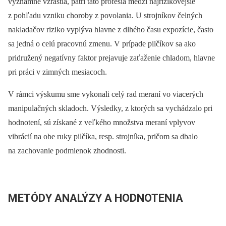
významne vzrástla, patri táto profesia medzi najrizikovejšie
z pohľadu vzniku choroby z povolania. U strojníkov čelných
nakladačov riziko vyplýva hlavne z dlhého času expozície, často
sa jedná o celú pracovnú zmenu. V prípade pilčíkov sa ako
pridružený negatívny faktor prejavuje zaťaženie chladom, hlavne
pri práci v zimných mesiacoch.
V rámci výskumu sme vykonali celý rad meraní vo viacerých
manipulačných skladoch. Výsledky, z ktorých sa vychádzalo pri
hodnotení, sú získané z veľkého množstva meraní vplyvov
vibrácií na obe ruky pilčíka, resp. strojníka, pričom sa dbalo
na zachovanie podmienok zhodnosti.
METÓDY ANALÝZY A HODNOTENIA