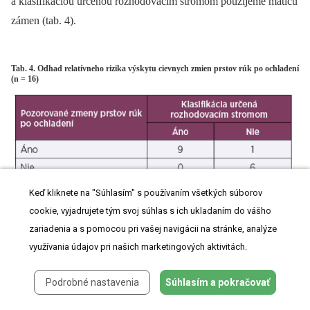
a klasifikáciou určenou rozhodovacím stromom použijeme maticu
zámen (tab. 4).
Tab. 4. Odhad relatívneho rizika výskytu cievnych zmien prstov rúk po ochladení
(n = 16)
Keď kliknete na "Súhlasím" s používaním všetkých súborov
cookie, vyjadrujete tým svoj súhlas s ich ukladaním do vášho
Z matice zámen vyplýva, že počet správne klasifikovaných
zariadenia a s pomocou pri vašej navigácii na stránke, analýze
subjektov bolo 15 z celkového počtu 16. Vytvorený klasifikačný
využívania údajov pri našich marketingových aktivitách.
model určený rozhodovacím stromom nesprávne zatriedil iba
1 zamestnanca. Celková presnosť (overall accuracy Ac) je
Podrobné nastavenia
Súhlasím a pokračovať
93,75%. Z toho vyplýva, že získaný model má veľmi dobrú
klasifikačnú schopnosť.