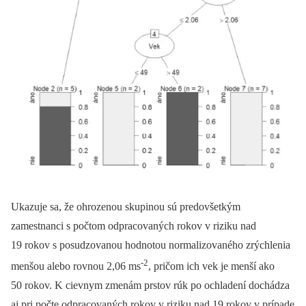
Ukazuje sa, že ohrozenou skupinou sú predovšetkým
zamestnanci s počtom odpracovaných rokov v riziku nad
19 rokov s posudzovanou hodnotou normalizovaného zrýchlenia
-2
menšou alebo rovnou 2,06 ms
, pričom ich vek je menší ako
50 rokov. K cievnym zmenám prstov rúk po ochladení dochádza
aj pri počte odpracovaných rokov v riziku nad 19 rokov v prípade