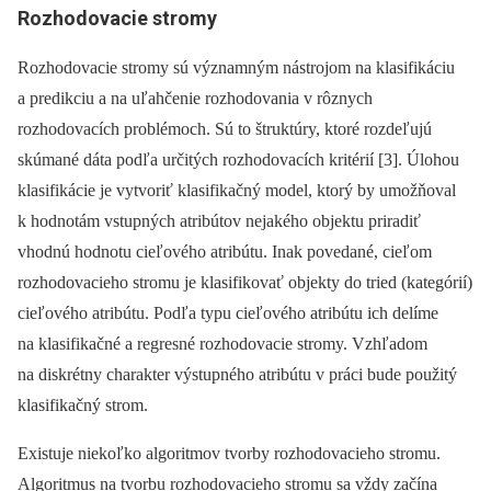
Rozhodovacie stromy
Rozhodovacie stromy sú významným nástrojom na klasifikáciu
a predikciu a na uľahčenie rozhodovania v rôznych
rozhodovacích problémoch. Sú to štruktúry, ktoré rozdeľujú
skúmané dáta podľa určitých rozhodovacích kritérií [3]. Úlohou
klasifikácie je vytvoriť klasifikačný model, ktorý by umožňoval
k hodnotám vstupných atribútov nejakého objektu priradiť
vhodnú hodnotu cieľového atribútu. Inak povedané, cieľom
rozhodovacieho stromu je klasifikovať objekty do tried (kategórií)
cieľového atribútu. Podľa typu cieľového atribútu ich delíme
na klasifikačné a regresné rozhodovacie stromy. Vzhľadom
na diskrétny charakter výstupného atribútu v práci bude použitý
klasifikačný strom.
Existuje niekoľko algoritmov tvorby rozhodovacieho stromu.
Algoritmus na tvorbu rozhodovacieho stromu sa vždy začína