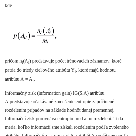
kde
pričom n
(A
) predstavuje počet trénovacích záznamov, ktoré
l
i
patria do triedy cieľového atribútu Y
, ktoré majú hodnotu
l
atribútu A = A
.
i
Informačný zisk (information gain) IG(S,A) atribútu
A predstavuje očakávané zmenšenie entropie zapríčinené
rozdelením prípadov na základe hodnôt danej premennej.
Informační zisk porovnáva entropiu pred a po rozdelení. Teda
meria, koľko informácií sme získali rozdelením podľa zvoleného
atribútu. Informačný zisk pre uzol S a atribút A spočítame podľa