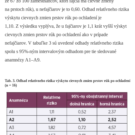
že 67 zo 100 zamestnancov, ktorí fajčia má cievne zmeny
na prstoch rúk), u nefajčiarov je to 0,60. Odhad relatívneho rizika
výskytu cievnych zmien prstov rúk po ochladení je
1,10. Z výsledku vyplýva, že u fajčiarov je 1,1 krát vyšší výskyt
cievnych zmien prstov rúk po ochladení ako v prípade
nefajčiarov. V tabuľke 3 sú uvedené odhady relatívneho rizika
spolu s 95%-ným intervalovým odhadom pre tie sledované
anamnézy A1–A9.
Tab. 3. Odhad relatívneho rizika výskytu cievnych zmien prstov rúk po ochladení
(n = 16)