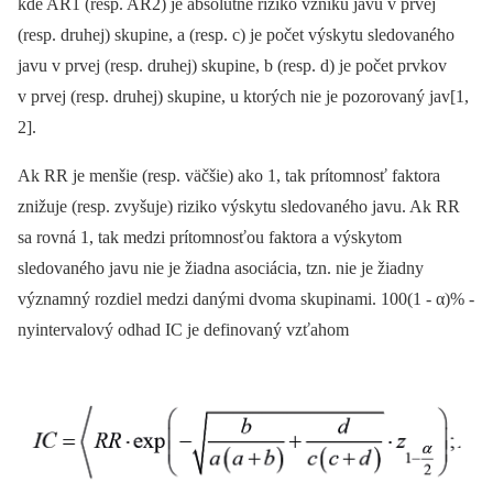
kde AR1 (resp. AR2) je absolútne riziko vzniku javu v prvej
(resp. druhej) skupine, a (resp. c) je počet výskytu sledovaného
javu v prvej (resp. druhej) skupine, b (resp. d) je počet prvkov
v prvej (resp. druhej) skupine, u ktorých nie je pozorovaný jav[1,
2].
Ak RR je menšie (resp. väčšie) ako 1, tak prítomnosť faktora
znižuje (resp. zvyšuje) riziko výskytu sledovaného javu. Ak RR
sa rovná 1, tak medzi prítomnosťou faktora a výskytom
sledovaného javu nie je žiadna asociácia, tzn. nie je žiadny
významný rozdiel medzi danými dvoma skupinami. 100(1 -⁠ α)% -
nyintervalový odhad IC je definovaný vzťahom