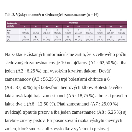
Tab. 2. Výskyt anamnéz u sledovaných zamestnancov (n = 16)
Na základe získaných informácií sme zistili, že z celkového počtu
sledovaných zamestnancov je 10 nefajčiarov (A1 : 62,50
%) a iba
jeden (A2 : 6,25
%) trpí vysokým krvným tlakom. Deväť
zamestnancov (A3 : 56,25
%) trpí bolesťami chrbtice a 6
(A4 : 37,50
%) trpí bolesťami bedrových kĺbov. Bolesti ľavého
lakťa uvádzajú traja zamestnanci (A5 : 18,75
%) a bolesti pravého
lakťa dvaja (A6 : 12,50 %). Piati zamestnanci (A7 : 25,00
%)
uvádzajú tŕpnutie prstov a iba jeden zamestnanec (A8 : 6,25
%) aj
farebné zmeny prstov. Pri posudzovaní rizika výskytu cievnych
zmien, ktoré sme získali z výsledkov vyšetrenia prstovej