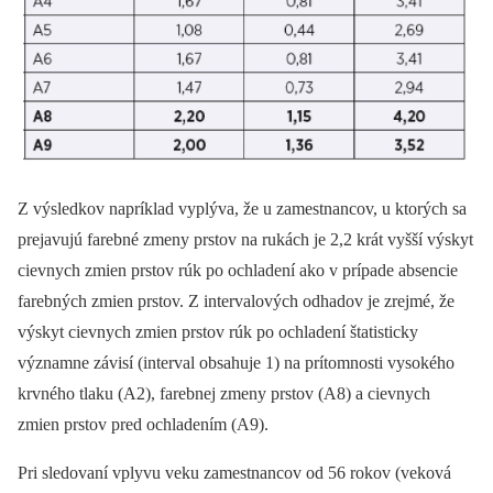
Z výsledkov napríklad vyplýva, že u zamestnancov, u ktorých sa
prejavujú farebné zmeny prstov na rukách je 2,2 krát vyšší výskyt
cievnych zmien prstov rúk po ochladení ako v prípade absencie
farebných zmien prstov. Z intervalových odhadov je zrejmé, že
výskyt cievnych zmien prstov rúk po ochladení štatisticky
významne závisí (interval obsahuje 1) na prítomnosti vysokého
krvného tlaku (A2), farebnej zmeny prstov (A8) a cievnych
zmien prstov pred ochladením (A9).
Pri sledovaní vplyvu veku zamestnancov od 56 rokov (veková