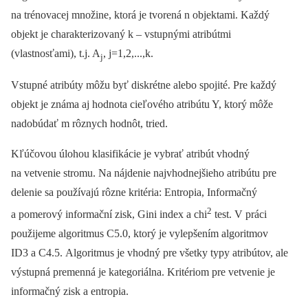
na trénovacej množine, ktorá je tvorená n objektami. Každý
objekt je charakterizovaný k –⁠ vstupnými atribútmi
(vlastnosťami), t.j. A
, j=1,2,...,k.
j
Vstupné atribúty môžu byť diskrétne alebo spojité. Pre každý
objekt je známa aj hodnota cieľového atribútu Y, ktorý môže
nadobúdať m rôznych hodnôt, tried.
Kľúčovou úlohou klasifikácie je vybrať atribút vhodný
na vetvenie stromu. Na nájdenie najvhodnejšieho atribútu pre
delenie sa používajú rôzne kritéria: Entropia, Informačný
2
a pomerový informační zisk, Gini index a chi
test. V práci
použijeme algoritmus C5.0, ktorý je vylepšením algoritmov
ID3 a C4.5. Algoritmus je vhodný pre všetky typy atribútov, ale
výstupná premenná je kategoriálna. Kritériom pre vetvenie je
informačný zisk a entropia.