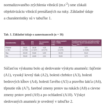
-2
normalizovaného zrýchlenia vibrácií (m.s
) sme získali
objektivizáciu vibrácií prenášaných na ruky. Základné údaje
a charakteristiky sú v tabuľke 1.
Tab. 1. Základné údaje o zamestnancoch (n = 16)
Súčasťou výskumu bolo aj sledovanie výskytu anamnéz: fajčenie
(A1), vysoký krvný tlak (A2), bolesti chrbtice (A3), bolesti
bedrových kĺbov (A4), bolesti ľavého (A5) a pravého lakťa (A6),
tŕpnutie rúk (A7), farebné zmeny prstov na rukách (A8) a cievne
zmeny prstov pred (A9) a po ochladení (A10). Výskyt
sledovaných anamnéz je uvedený v tabuľke 2.