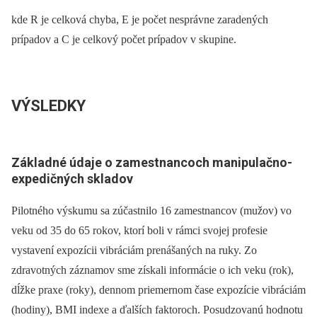
kde R je celková chyba, E je počet nesprávne zaradených
prípadov a C je celkový počet prípadov v skupine.
VÝSLEDKY
Základné údaje o zamestnancoch manipulačno-
expedičných skladov
Pilotného výskumu sa zúčastnilo 16 zamestnancov (mužov) vo
veku od 35 do 65 rokov, ktorí boli v rámci svojej profesie
vystavení expozícii vibráciám prenášaných na ruky. Zo
zdravotných záznamov sme získali informácie o ich veku (rok),
dĺžke praxe (roky), dennom priemernom čase expozície vibráciám
(hodiny), BMI indexe a ďalších faktoroch. Posudzovanú hodnotu