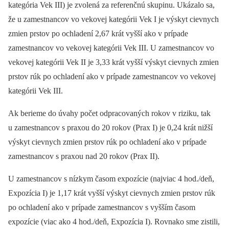
kategória Vek III) je zvolená za referenčnú skupinu. Ukázalo sa,
že u zamestnancov vo vekovej kategórii Vek I je výskyt cievnych
zmien prstov po ochladení 2,67 krát vyšší ako v prípade
zamestnancov vo vekovej kategórii Vek III. U zamestnancov vo
vekovej kategórii Vek II je 3,33 krát vyšší výskyt cievnych zmien
prstov rúk po ochladení ako v prípade zamestnancov vo vekovej
kategórii Vek III.
Ak berieme do úvahy počet odpracovaných rokov v riziku, tak
u zamestnancov s praxou do 20 rokov (Prax I) je 0,24 krát nižší
výskyt cievnych zmien prstov rúk po ochladení ako v prípade
zamestnancov s praxou nad 20 rokov (Prax II).
U zamestnancov s nízkym časom expozície (najviac 4 hod./deň,
Expozícia I) je 1,17 krát vyšší výskyt cievnych zmien prstov rúk
po ochladení ako v prípade zamestnancov s vyšším časom
expozície (viac ako 4 hod./deň, Expozícia I). Rovnako sme zistili,