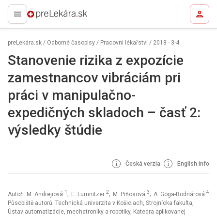
preLekára.sk
preLekára.sk
/
Odborné časopisy
/
Pracovní lékařství
/
2018 - 3-4
Stanovenie rizika z expozície
zamestnancov vibráciám pri
práci v manipulačno-
expedičných skladoch – časť 2:
výsledky štúdie
Česká verzia
English info
1
2
3
4
Autoři: M. Andrejiová
; E. Lumnitzer
; M. Piňosová
; A. Goga-Bodnárová
Působiště autorů: Technická univerzita v Košiciach, Strojnícka fakulta,
Ústav automatizácie, mechatroniky a robotiky, Katedra aplikovanej