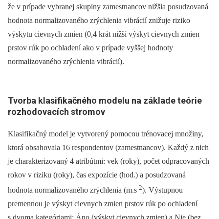
že v prípade vybranej skupiny zamestnancov nižšia posudzovaná
hodnota normalizovaného zrýchlenia vibrácií znižuje riziko
výskytu cievnych zmien (0,4 krát nižší výskyt cievnych zmien
prstov rúk po ochladení ako v prípade vyššej hodnoty
normalizovaného zrýchlenia vibrácií).
Tvorba klasifikačného modelu na základe teórie
rozhodovacích stromov
Klasifikačný model je vytvorený pomocou trénovacej množiny,
ktorá obsahovala 16 respondentov (zamestnancov). Každý z nich
je charakterizovaný 4 atribútmi: vek (roky), počet odpracovaných
rokov v riziku (roky), čas expozície (hod.) a posudzovaná
-2
hodnota normalizovaného zrýchlenia (m.s
). Výstupnou
premennou je výskyt cievnych zmien prstov rúk po ochladení
s dvoma kategóriami: Áno (výskyt cievnych zmien) a Nie (bez