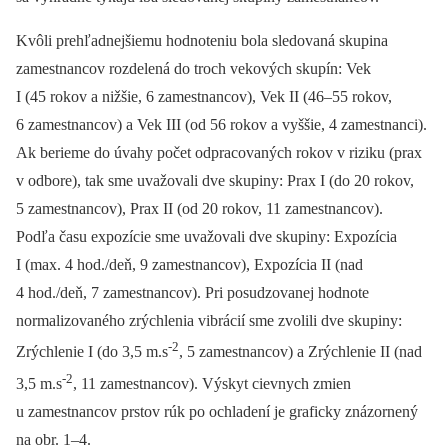
Kvôli prehľadnejšiemu hodnoteniu bola sledovaná skupina
zamestnancov rozdelená do troch vekových skupín: Vek
I (45 rokov a nižšie, 6 zamestnancov), Vek II (46–55 rokov,
6 zamestnancov) a Vek III (od 56 rokov a vyššie, 4 zamestnanci).
Ak berieme do úvahy počet odpracovaných rokov v riziku (prax
v odbore), tak sme uvažovali dve skupiny: Prax I (do 20 rokov,
5 zamestnancov), Prax II (od 20 rokov, 11 zamestnancov).
Podľa času expozície sme uvažovali dve skupiny: Expozícia
I (max. 4 hod./deň, 9 zamestnancov), Expozícia II (nad
4 hod./deň, 7 zamestnancov). Pri posudzovanej hodnote
normalizovaného zrýchlenia vibrácií sme zvolili dve skupiny:
-2
Zrýchlenie I (do 3,5 m.s
, 5 zamestnancov) a Zrýchlenie II (nad
-2
3,5 m.s
, 11 zamestnancov). Výskyt cievnych zmien
u zamestnancov prstov rúk po ochladení je graficky znázornený
na obr. 1–4.