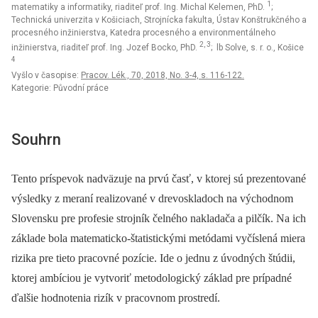
1
matematiky a informatiky, riaditeľ prof. Ing. Michal Kelemen, PhD.
;
Technická univerzita v Košiciach, Strojnícka fakulta, Ústav Konštrukčného a
procesného inžinierstva, Katedra procesného a environmentálneho
2, 3
inžinierstva, riaditeľ prof. Ing. Jozef Bocko, PhD.
; lb Solve, s. r. o., Košice
4
Vyšlo v časopise:
Pracov. Lék., 70, 2018, No. 3-4, s. 116-122.
Kategorie: Původní práce
Souhrn
Tento príspevok nadväzuje na prvú časť, v ktorej sú prezentované
výsledky z meraní realizované v drevoskladoch na východnom
Slovensku pre profesie strojník čelného nakladača a pilčík. Na ich
základe bola matematicko-štatistickými metódami vyčíslená miera
rizika pre tieto pracovné pozície. Ide o jednu z úvodných štúdii,
ktorej ambíciou je vytvoriť metodologický základ pre prípadné
ďalšie hodnotenia rizík v pracovnom prostredí.