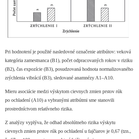
Pri hodnotení je použité nasledovné označenie atribútov: veková
kategória zamestnanca (B1), počet odpracovaných rokov v riziku
(B2), čas expozície (B3), posudzovaná hodnota normalizovaného
zrýchlenia vibrácií (B3), sledované anamnézy A1–A10.
Mieru asociácie medzi výskytom cievnych zmien prstov rúk
po ochladení (A10) a vybranými atribútmi sme stanovili
prostredníctvom relatívneho rizika.
Z analýzy vyplýva, že odhad absolútneho rizika výskytu
cievnych zmien prstov rúk po ochladení u fajčiarov je 0,67 (tzn.,