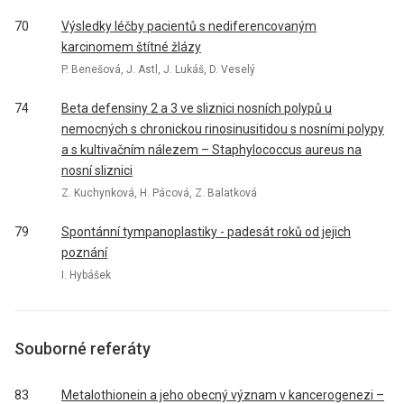
70
Výsledky léčby pacientů s nediferencovaným
karcinomem štítné žlázy
P. Benešová, J. Astl, J. Lukáš, D. Veselý
74
Beta defensiny 2 a 3 ve sliznici nosních polypů u
nemocných s chronickou rinosinusitidou s nosními polypy
a s kultivačním nálezem – Staphylococcus aureus na
nosní sliznici
Z. Kuchynková, H. Pácová, Z. Balatková
79
Spontánní tympanoplastiky - padesát roků od jejich
poznání
I. Hybášek
Souborné referáty
83
Metalothionein a jeho obecný význam v kancerogenezi –