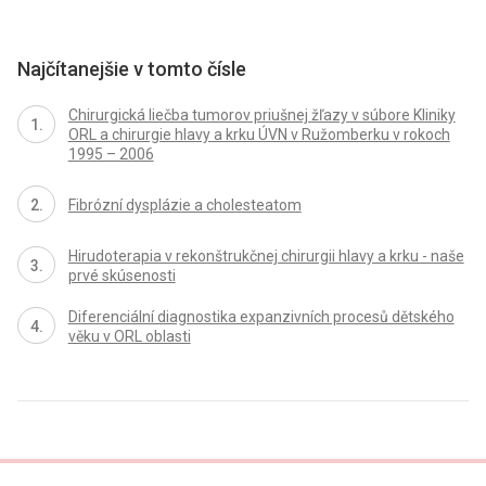
Najčítanejšie v tomto čísle
Chirurgická liečba tumorov priušnej žľazy v súbore Kliniky
ORL a chirurgie hlavy a krku ÚVN v Ružomberku v rokoch
1995 – 2006
Fibrózní dysplázie a cholesteatom
Hirudoterapia v rekonštrukčnej chirurgii hlavy a krku - naše
prvé skúsenosti
Diferenciální diagnostika expanzivních procesů dětského
věku v ORL oblasti