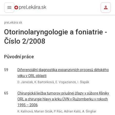
preLekára.sk
preLekára.sk
Otorinolaryngologie a foniatrie -
Číslo 2/2008
Původní práce
59
Diferenciální diagnostika expanzivních procesů dětského
věku v ORL oblasti
D. Janeček, K. Bartoňková, E. Vogazianos, I. Šlapák
65
Chirurgická liečba tumorov priušnej žľazy v súbore Kliniky
ORL a chirurgie hlavy a krku ÚVN v Ružomberku v rokoch
1995 – 2006
K. Kalinová, Marian Sičák, P. Rác, Adrian Kališ, A. Šingliar