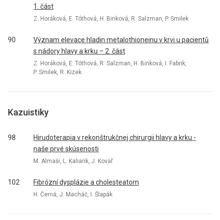
1. část
Z. Horáková, E. Tóthová, H. Binková, R. Salzman, P. Smilek
90
Význam elevace hladin metalothioneinu v krvi u pacientů
s nádory hlavy a krku – 2. část
Z. Horáková, E. Tóthová, R. Salzman, H. Binková, I. Fabrik,
P. Smilek, R. Kizek
Kazuistiky
98
Hirudoterapia v rekonštrukčnej chirurgii hlavy a krku -
naše prvé skúsenosti
M. Almaši, L. Kaliarik, J. Kovaľ
102
Fibrózní dysplázie a cholesteatom
H. Černá, J. Macháč, I. Šlapák