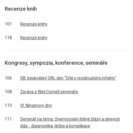
Recenze knih
101
Recenze knihy
118
Recenze knihy
Kongresy, sympozia, konference, semináře
106
XIII. beskydský ORL den “Dítě s recidivujícími infekty“
108
Zpráva z Weil Cornell semináře
110
VI. Ningerovy dny
111
Seminář na téma: Onemocnění štítné žlázy a slinných
žláz - diagnostika, léčba a komplikace