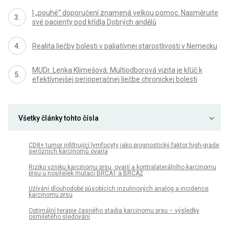
I „pouhé“ doporučení znamená velkou pomoc. Nasměrujte
své pacienty pod křídla Dobrých andělů
Realita liečby bolesti v paliatívnej starostlivosti v Nemecku
MUDr. Lenka Klimešová: Multiodborová vizita je kľúč k
efektívnejšej perioperačnej liečbe chronickej bolesti
Všetky články tohto čísla
CD8+ tumor infiltrující lymfocyty jako prognostický faktor high-grade
serózních karcinomů ovaria
Riziko vzniku karcinomu prsu, ovarií a kontralaterálního karcinomu
prsu u nositelek mutací BRCA1 a BRCA2
Užívání dlouhodobě působících inzulinových analog a incidence
karcinomu prsu
Optimální terapie časného stadia karcinomu prsu – výsledky
osmiletého sledování