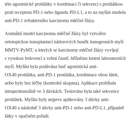
této agonistické protilátky v kombinaci či sekvenci s protilátkou
proti receptoru PD-1 nebo ligandu PD-L1, a to na myším modelu
anti-PD-1 refrakterního karcinomu mléčné žlázy.
Animální model karcinomu mléčné žlázy byl vytvořen
ortotopickou transplantací nádorových buněk transgenních myší
MMTV-PyMT, u kterých se karcinomy mléčné žlázy vyvíjejí
s vysokou frekvencí a velmi časně, běžnému kmeni laboratorních
myší. Myším byla podávána buď agonistická anti-
OX40 protilátka, anti-PD-1 protilátka, kombinace obou látek,
nebo byly bez léčby (kontrolní skupina). Aplikace probíhala
intraperitoneálně ve 3 dávkách. Testována byla také sekvence
protilátek. Myším byly nejprve aplikovány 3 dávky anti-
OX40 a následně 3 dávky anti-PD-1 nebo anti-PD-L1, případně
látky v opačném pořadí.