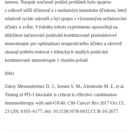
tumoru. Naopak současné podání protilátek bylo spojeno
s celkově nižší účinností a s mohutným imunitním účinkem, který
relativně rychle odezněl a byl spojen s významnými nežádoucími
účinky u zvířat. Výsledky tohoto experimentu upozorňují na
důležitost načasování podávání kombinované protinádorové
imunoterapie pro optimalizaci terapeutického účinku a zároveň
ukazují potřebu testovat v klinických studiích podávání
kombinované imunoterapie v různém pořadí.
(blu)
Zdroj: Messenheimer D. J., Jensen S. M., Afentoulis M. E. et al.
Timing of PD-1 blockade is critical to effective combination
immunotherapy with anti-OX40.
Clin Cancer Res
2017 Oct 15;
23 (20): 6165–6177, doi: 10.1158/1078-0432.CCR-16-2677.