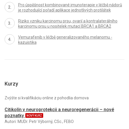
Pro úspěšnost kombinované imunoterapie v léčbě nádorů
je rozhodující pořadí aplikace jednotlivých protilátek
Riziko vzniku karcinomu prsu, ovarií a kontralaterálního
karcinomu prsu u nositelek mutací BRCA1 a BRCA2
Vemurafenib v léčbě generalizovaného melanomu -
kazuistika
Kurzy
Zvýšte si kvalifikáciu online z pohodlia domova
Citikolín v neuroprotekcii a neuroregenerácii – nové
poznatky
NOVÝ KURZ
Autori: MUDr. Petr Výborný, CSc., FEBO