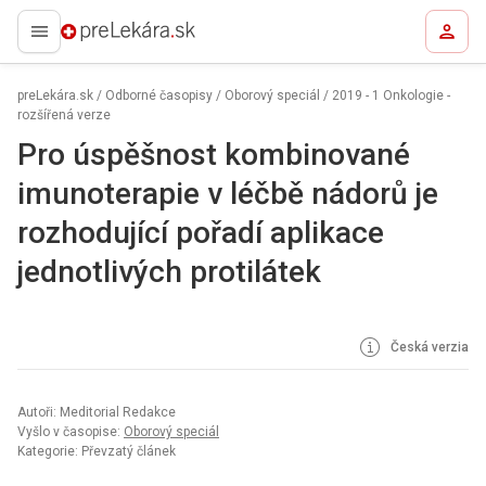
preLekára.sk
preLekára.sk
/
Odborné časopisy
/
Oborový speciál
/
2019 - 1 Onkologie -
rozšířená verze
Pro úspěšnost kombinované
imunoterapie v léčbě nádorů je
rozhodující pořadí aplikace
jednotlivých protilátek
Česká verzia
Autoři: Meditorial Redakce
Vyšlo v časopise:
Oborový speciál
Kategorie: Převzatý článek