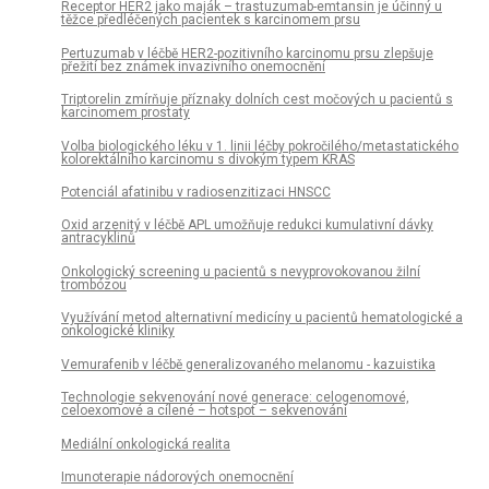
Receptor HER2 jako maják – trastuzumab-emtansin je účinný u
těžce předléčených pacientek s karcinomem prsu
Pertuzumab v léčbě HER2-pozitivního karcinomu prsu zlepšuje
přežití bez známek invazivního onemocnění
Triptorelin zmírňuje příznaky dolních cest močových u pacientů s
karcinomem prostaty
Volba biologického léku v 1. linii léčby pokročilého/metastatického
kolorektálního karcinomu s divokým typem KRAS
Potenciál afatinibu v radiosenzitizaci HNSCC
Oxid arzenitý v léčbě APL umožňuje redukci kumulativní dávky
antracyklinů
Onkologický screening u pacientů s nevyprovokovanou žilní
trombózou
Využívání metod alternativní medicíny u pacientů hematologické a
onkologické kliniky
Vemurafenib v léčbě generalizovaného melanomu - kazuistika
Technologie sekvenování nové generace: celogenomové,
celoexomové a cílené – hotspot – sekvenování
Mediální onkologická realita
Imunoterapie nádorových onemocnění