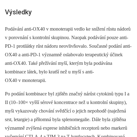
Výsledky
Podávání anti-OX40 v monoterapii vedlo ke snížení růstu nádorů
v porovnání s kontrolní skupinou. Naopak podávání pouze anti-
PD-1 protilátky růst nádoru neovlivňovalo. Současné podání anti-
OX40 a anti-PD-1 významně oslabovalo terapeutický účinek
anti-OX40. Také přežívání myší, kterým byla podávána
kombinace látek, bylo kratší než u myší s anti-
OX40 v monoterapii.
Po podání kombinace byl zjištěn značný nárůst cytokinů typu I a
II (10–100× vyšší sérové koncentrace než u kontrolní skupiny),
myši vykazovaly chování svědčící o jejich nepohodě (naježená
srst, letargie) a přítomná byla splenomegalie. Dále byla zjištěna
významně zvýšená exprese inhibičních receptorů nebo markerů
vyčerpání CTLA-4 a TIM-3 na T lymfocytech. Kombinovaná