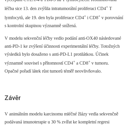
+
léčba sice 13. den zvýšila intratumorální proliferaci CD4
T
+
+
lymfocytů, ale 19. den byla proliferace CD4
i CD8
v porovnání
s kontrolní skupinou významně snížená.
V modelu sekvenční léčby vedlo podání anti-OX40 následované
anti-PD-1 ke zvýšení účinnosti experimentální léčby. Totožných
výsledků bylo dosaženo s anti-PD-L1 protilátkou. Účinek
+
+
významně souvisel s přítomností CD4
a CD8
v tumoru.
Opačné pořadí látek růst tumorů téměř neovlivňovalo.
Závěr
V animálním modelu karcinomu mléčné žlázy vedla sekvenčně
podávaná imunoterapie u 30 % zvířat ke kompletní regresi