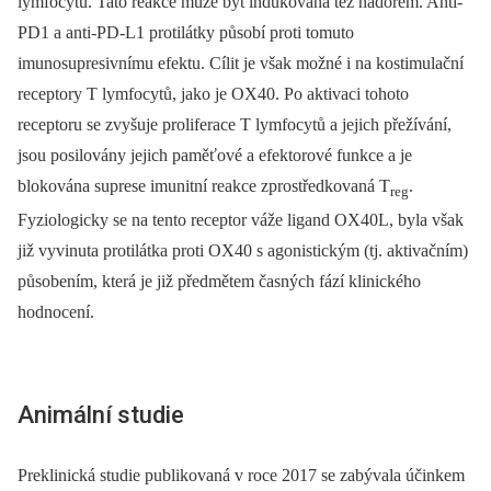
lymfocytů. Tato reakce může být indukována též nádorem. Anti-
PD1 a anti-PD-L1 protilátky působí proti tomuto
imunosupresivnímu efektu. Cílit je však možné i na kostimulační
receptory T lymfocytů, jako je OX40. Po aktivaci tohoto
receptoru se zvyšuje proliferace T lymfocytů a jejich přežívání,
jsou posilovány jejich paměťové a efektorové funkce a je
blokována suprese imunitní reakce zprostředkovaná T
.
reg
Fyziologicky se na tento receptor váže ligand OX40L, byla však
již vyvinuta protilátka proti OX40 s agonistickým (tj. aktivačním)
působením, která je již předmětem časných fází klinického
hodnocení.
Animální studie
Preklinická studie publikovaná v roce 2017 se zabývala účinkem