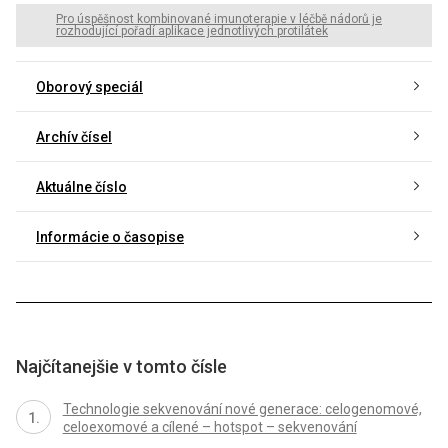
Pro úspěšnost kombinované imunoterapie v léčbě nádorů je
rozhodující pořadí aplikace jednotlivých protilátek
Oborový speciál
Archív čísel
Aktuálne číslo
Informácie o časopise
Najčítanejšie v tomto čísle
Technologie sekvenování nové generace: celogenomové,
celoexomové a cílené – hotspot – sekvenování