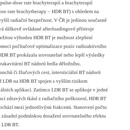
ulse-dose rate brachyterapií a brachyterapií
e rate brachyther­apy –
HDR BT) s ohledem na
 vyšší radiační bezpečnost. V ČR je jedinou současně
á dálkově ovládané afterloadingové přístroje
ležitou výhodou HDR BT je možnost zlepšení
mocí počítačové optimalizace pozic radioaktivního
. HDR BT prokázala srovnatelné nebo lepší výsledky
trakavitární BT nádorů hrdla děložního,
nchů či žlučových cest, intersticiální BT nádorů
od LDR na HDR BT spojen s vyšším rizikem
ciálních aplikací. Zatímco LDR BT se aplikuje v jedné
raci zdravých tkání z radiačního poškození, HDR BT
dochází mezi jednotlivými frakcemi. Stanovení počtu
u zásadní podmínkou dosažení srovnatelného efektu
s LDR BT.