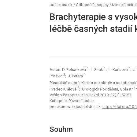
preLekára.sk
/
Odborné časopisy
/
Klinická onko
Brachyterapie s vys
léčbě časných stadií
1
1
1
Autoři: D. Pohanková
; I. Sirák
; L. Kašaová
; J
3
1
Prošvic
; J. Petera
Působiště autorů: Klinika onkologie a radioterap
2
Hradec Králové
; Urologické oddělení, Oblastn
Vyšlo v časopise:
Klin Onkol 2019; 32(1): 52-57
Kategorie: Původní práce
prolekare.web.journal.doi_sk:
https://doi.org/1
Souhrn