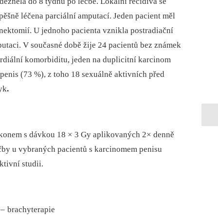
odezněla do 8 týdnů po léčbě
.
Lokální recidiva se
úspěšně léčena parciální amputací
.
Jeden pa­cient měl
enektomií
.
U jednoho pa­cienta vznikla postradiační
putaci
.
V současné době žije 24 pa­cientů bez známek
rdiální komorbiditu, jeden na duplicitní karcinom
enis (73 %), z toho 18 sexuálně aktivních před
yk
.
konem s dávkou 18 × 3 Gy aplikovaných 2× denně
éčby u vybraných pa­cientů s karcinomem penisu
ktivní studii
.
 –
brachyterapie