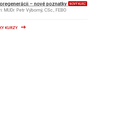
oregenerácii – nové poznatky
NOVÝ KURZ
i: MUDr. Petr Výborný, CSc., FEBO
KY KURZY