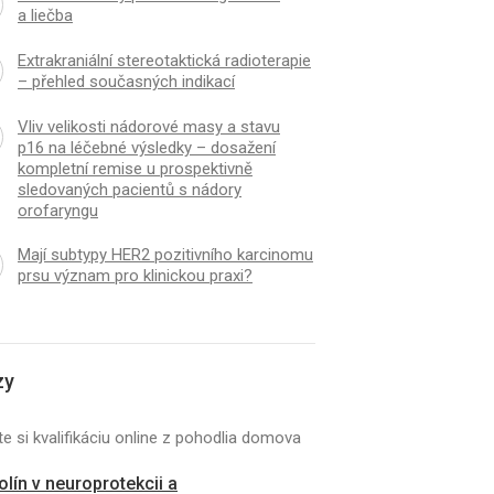
a liečba
Extrakraniální stereotaktická radioterapie
– přehled současných indikací
Vliv velikosti nádorové masy a stavu
p16 na léčebné výsledky – dosažení
kompletní remise u prospektivně
sledovaných pacientů s nádory
orofaryngu
Mají subtypy HER2 pozitivního karcinomu
prsu význam pro klinickou praxi?
zy
e si kvalifikáciu online z pohodlia domova
kolín v neuroprotekcii a