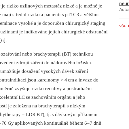
neur
 je riziko uzlinových metastáz nízké a je možné je
Autor
 mají střední riziko a pa­cienti s pT1G3 a většími
eminace vysoké a je doporučen chirurgický stag­ing
VŠET
 uzlinami je indikováno jejich chirurgické odstranění
[6].
 ozařování nebo brachyterapii (BT) technikou
 zavedení zdrojů záření do nádorového ložiska.
že umožňuje dosažení vysokých dávek záření
ontraindikací jsou karcinomy > 4
cm a invaze do
úměrně zvyšuje riziko recidivy a post­radiační
xcelentní LC se zachováním orgánu a jeho
ostí je založena na brachyterapii s nízkým
hyther­apy –
LDR BT), tj. s dávkovým příkonem
–
70 Gy aplikovaných kontinuálně během 6–
7 dnů.