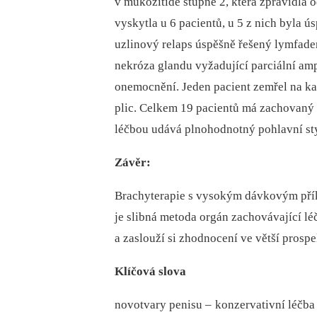
v mukozitidě stupně 2, která zpravidla 
vyskytla u 6 pa­cientů, u 5 z nich byla 
uzlinový relaps úspěšně řešený lymfad
nekróza glandu vyžadující parciální am
onemocnění
.
Jeden pa­cient zemřel na ka
plic
.
Celkem 19 pa­cientů má zachovaný p
léčbou udává plnohodnotný pohlavní st
Závěr:
Brachyterapie s vysokým dávkovým pří
je slibná metoda orgán zachovávající l
a zaslouží si zhodnocení ve větší prospe
Klíčová slova
novotvary penisu –
konzervativní léčba