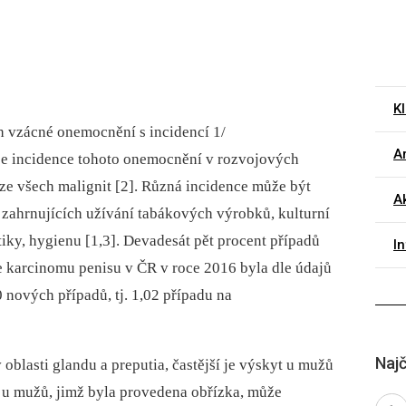
K
h vzácné onemocnění s incidencí 1/
Ar
 je incidence tohoto onemocnění v rozvojových
ze všech malignit [2]. Různá incidence může být
A
ů zahrnujících užívání tabákových výrobků, kulturní
iky, hygienu [1,3]. Devadesát pět procent případů
I
e karcinomu penisu v ČR v roce 2016 byla dle údajů
nových případů, tj. 1,02 případu na
Najč
oblasti glandu a preputia, častější je výskyt u mužů
i u mužů, jimž byla provedena obřízka, může