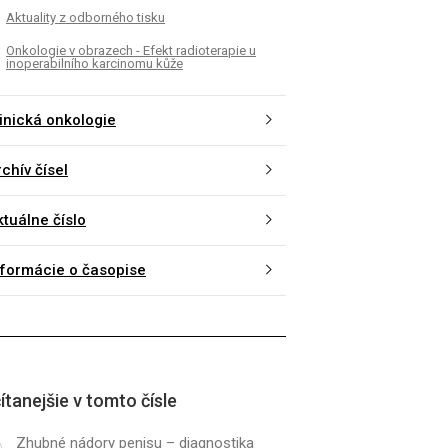
Aktuality z odborného tisku
Onkologie v obrazech - Efekt radioterapie u
inoperabilního karcinomu kůže
linická onkologie
chív čísel
ktuálne číslo
nformácie o časopise
ítanejšie v tomto čísle
Zhubné nádory penisu – dia­gnostika