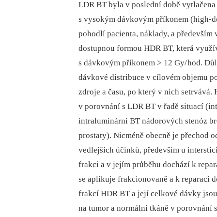
LDR BT byla v poslední době vytlačena p
s vysokým dávkovým příkonem (high-dos
pohodlí pa­cienta, náklady, a především
dostupnou formou HDR BT, která využív
s dávkovým příkonem > 12 Gy/
hod. Dů
dávkové distribuce v cílovém objemu po
zdroje a času, po který v nich setrvává
v porovnání s LDR BT v řadě situací (in
intraluminární BT nádorových stenóz bro
prostaty). Nicméně obecně je přechod 
vedlejších účinků, především u intersti
frakci a v jejím průběhu dochází k repa
se aplikuje frakcionovaně a k reparaci 
frakcí HDR BT a její celkové dávky jso
na tumor a normální tkáně v porovnání 