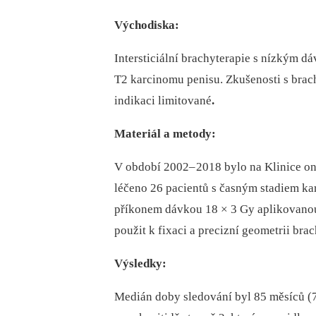
Východiska:
Intersticiální brachyterapie s nízkým d
T2 karcinomu penisu
.
Zkušenosti s brac
indikaci limitované
.
Materiál a metody:
V období 2002–
2018 bylo na Klinice o
léčeno 26 pa­cientů s časným stadiem 
příkonem dávkou 18 × 3 Gy aplikovano
použit k fixaci a precizní geometrii bra
Výsledky:
Medián doby sledování byl 85 měsíců (