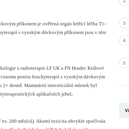
ávkovým příkonem je ověřená orgán šetřící léčba T1–
hyterapií s vysokým dávkovým příkonem jsou v této
nkologie a radioterapie LF UK a FN Hradec Králové
karcinomu penisu brachyterapií s vysokým dávkovým
u 2× denně
.
Mammární intersticiální můstek byl
chyterapeutických aplikačních jehel
.
Vš
7 vs
.
200 měsíců)
.
Akutní toxicita obvykle spočívala