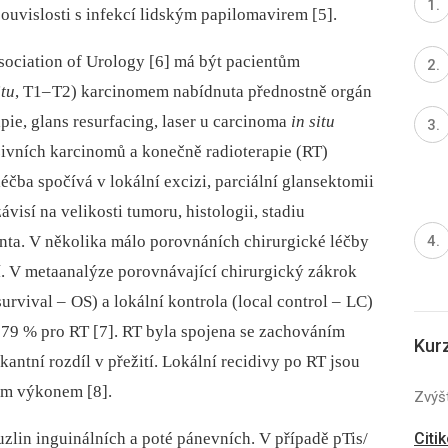
ouvislosti s infekcí lidským papilomavirem [5].
ociation of Urology [6] má být pa­cientům
itu
, T1–
T2) karcinomem nabídnuta přednostně orgán
ie, glans resurfacing, laser u carcinoma
in situ
zivních karcinomů a konečně radioterapie (RT)
éčba spočívá v lokální excizi, parciální glansektomii
visí na velikosti tumoru, histologii, stadiu
ienta. V několika málo porovnáních chirurgické léčby
í. V metaanalýze porovnávající chirurgický zákrok
survival –
OS) a lokální kontrola (local control –
LC)
a 79 % pro RT [7]. RT byla spojena se zachováním
Kur
kantní rozdíl v přežití. Lokální recidivy po RT jsou
ým výkonem [8].
Zvýšt
Citi
zlin inguinálních a poté pánevních. V případě pTis/