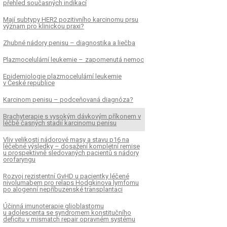
přehled současných indikací
Mají subtypy HER2 pozitivního karcinomu prsu
význam pro klinickou praxi?
Zhubné nádory penisu – dia­gnostika a liečba
Plazmocelulární leukemie – zapomenutá nemoc
Epidemiologie plazmocelulární leukemie
v České republice
Karcinom penisu – podceňovaná diagnóza?
Brachyterapie s vysokým dávkovým příkonem v
léčbě časných stadií karcinomu penisu
Vliv velikosti nádorové masy a stavu p16 na
léčebné výsledky – dosažení kompletní remise
u prospektivně sledovaných pacientů s nádory
orofaryngu
Rozvoj rezistentní GvHD u pa­cientky léčené
nivolumabem pro relaps Hodgkinova lymfomu
po alogenní nepříbuzenské transplantaci
Účinná imunoterapie glioblastomu
u adolescenta se syndromem konstitučního
deficitu v mismatch repair opravném systému