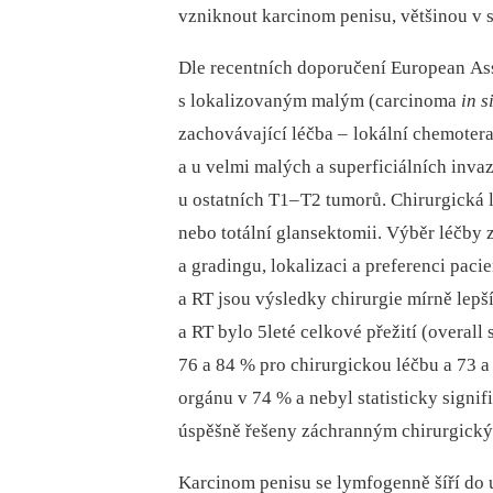
vzniknout karcinom penisu, většinou v s
Dle recentních doporučení European Ass
s lokalizovaným malým (carcinoma
in s
zachovávající léčba –
lokální chemoterap
a u velmi malých a superficiálních inva
u ostatních T1–
T2 tumorů. Chirurgická l
nebo totální glansektomii. Výběr léčby zá
a gradingu, lokalizaci a preferenci pa­c
a RT jsou výsledky chirurgie mírně lepš
a RT bylo 5leté celkové přežití (over­all 
76 a 84 % pro chirurgickou léčbu a 73 
orgánu v 74 % a nebyl statisticky signifi
úspěšně řešeny záchranným chirurgick
Karcinom penisu se lymfogenně šíří do u