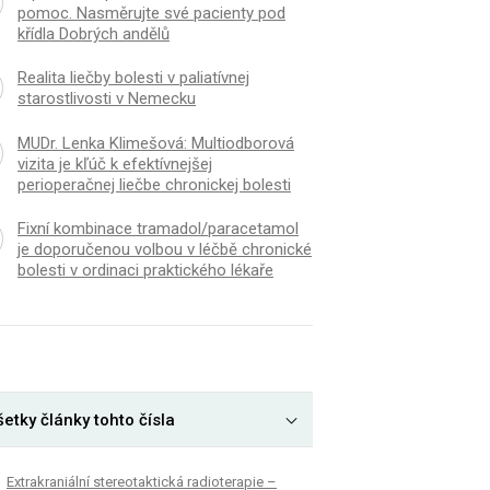
pomoc. Nasměrujte své pacienty pod
křídla Dobrých andělů
Realita liečby bolesti v paliatívnej
starostlivosti v Nemecku
MUDr. Lenka Klimešová: Multiodborová
vizita je kľúč k efektívnejšej
perioperačnej liečbe chronickej bolesti
Fixní kombinace tramadol/paracetamol
je doporučenou volbou v léčbě chronické
bolesti v ordinaci praktického lékaře
etky články tohto čísla
Extrakraniální stereotaktická radioterapie –