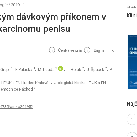
logie
/
2019 - 1
ČLÁN
okým dávkovým příkonem v
Klin
 karcinomu penisu
Česká verzia
English info
1
1
2
2
2
. Grepl
; P. Paluska
; M. Louda
; L. Holub
; J. Špaček
; P.
1
ie LF UK a FN Hradec Králové
; Urologická klinika LF UK a FN
3
í nemocnice Náchod
Najč
0.14735/amko201952