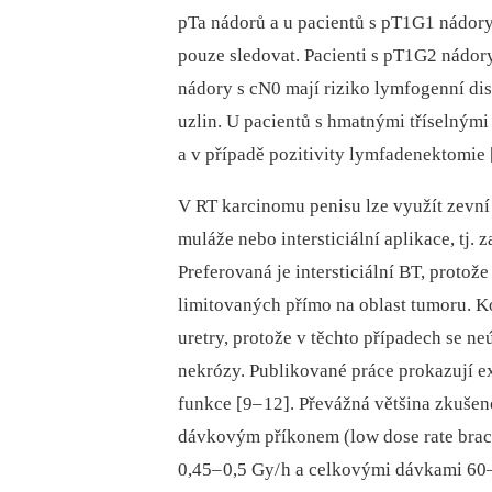
pTa nádorů a u pa­cientů s pT1G1 nádory
pouze sledovat. Pa­cienti s pT1G2 nádory
nádory s cN0 mají riziko lymfogenní dis
uzlin. U pa­cientů s hmatnými tříselnými
a v případě pozitivity lymfadenektomie 
V RT karcinomu penisu lze využít zevní
muláže nebo intersticiální aplikace, tj.
Preferovaná je intersticiální BT, proto
limitovaných přímo na oblast tumoru. K
uretry, protože v těchto případech se ne
nekrózy. Publikované práce prokazují e
funkce [9–
12]. Převážná většina zkušen
dávkovým příkonem (low dose rate brac
0,45–
0,5 Gy/
h a celkovými dávkami 60