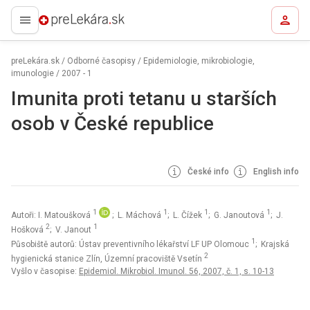
preLekára.sk
preLekára.sk
/
Odborné časopisy
/
Epidemiologie, mikrobiologie,
imunologie
/
2007 - 1
Imunita proti tetanu u starších
osob v České republice
České info
English info
1
1
1
1
Autoři: I. Matoušková
; L. Máchová
; L. Čížek
; G. Janoutová
; J.
2
1
Hošková
; V. Janout
1
Působiště autorů: Ústav preventivního lékařství LF UP Olomouc
; Krajská
2
hygienická stanice Zlín, Územní pracoviště Vsetín
Vyšlo v časopise:
Epidemiol. Mikrobiol. Imunol. 56, 2007, č. 1, s. 10-13