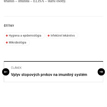
tetanus –⁠ imunita –⁠ ELISA –⁠ starší osoby.
ŠTÍTKY
Hygiena a epidemiológia
Infekčné lekárstvo
Mikrobiológia
ČLÁNEK
Vplyv stopových prvkov na imunitný systém