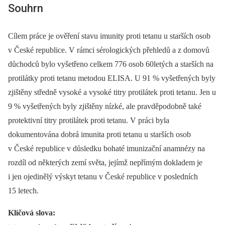
Souhrn
Cílem práce je ověření stavu imunity proti tetanu u starších osob
v České republice. V rámci sérologických přehledů a z domovů
důchodců bylo vyšetřeno celkem 776 osob 60letých a starších na
protilátky proti tetanu metodou ELISA. U 91 % vyšetřených byly
zjištěny středně vysoké a vysoké titry protilátek proti tetanu. Jen u
9 % vyšetřených byly zjištěny nízké, ale pravděpodobně také
protektivní titry protilátek proti tetanu. V práci byla
dokumentována dobrá imunita proti tetanu u starších osob
v České republice v důsledku bohaté imunizační anamnézy na
rozdíl od některých zemí světa, jejímž nepřímým dokladem je
i jen ojedinělý výskyt tetanu v České republice v posledních
15 letech.
Klíčová slova: