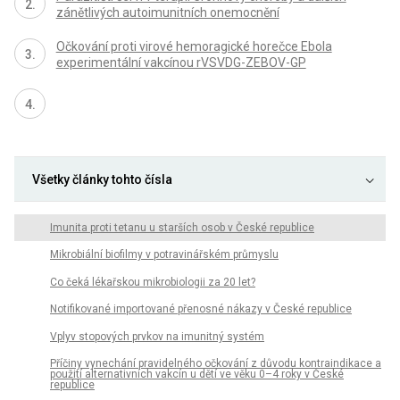
zánětlivých autoimunitních onemocnění
Očkování proti virové hemoragické horečce Ebola
experimentální vakcínou rVSVDG-ZEBOV-GP
Všetky články tohto čísla
Imunita proti tetanu u starších osob v České republice
Mikrobiální biofilmy v potravinářském průmyslu
Co čeká lékařskou mikrobiologii za 20 let?
Notifikované importované přenosné nákazy v České republice
Vplyv stopových prvkov na imunitný systém
Příčiny vynechání pravidelného očkování z důvodu kontraindikace a
použití alternativních vakcín u dětí ve věku 0–4 roky v České
republice