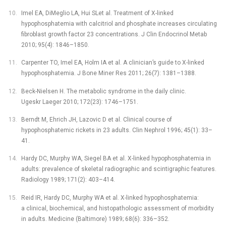
Imel EA, DiMeglio LA, Hui SLet al. Treatment of X-linked
hypophosphatemia with calcitriol and phosphate increases circulating
fibroblast growth factor 23 concentrations. J Clin Endocrinol Metab
2010; 95(4): 1846–1850.
Carpenter TO, Imel EA, Holm IA et al. A clinician’s guide to X-linked
hypophosphatemia. J Bone Miner Res 2011; 26(7): 1381–1388.
Beck-Nielsen H. The metabolic syndrome in the daily clinic.
Ugeskr Laeger 2010; 172(23): 1746–1751.
Berndt M, Ehrich JH, Lazovic D et al. Clinical course of
hypophosphatemic rickets in 23 adults. Clin Nephrol 1996; 45(1): 33–
41.
Hardy DC, Murphy WA, Siegel BA et al. X-linked hypophosphatemia in
adults: prevalence of skeletal radiographic and scintigraphic features.
Radiology 1989; 171(2): 403–414.
Reid IR, Hardy DC, Murphy WA et al. X-linked hypophosphatemia:
a clinical, biochemical, and histopathologic assessment of morbidity
in adults. Medicine (Baltimore) 1989; 68(6): 336–352.