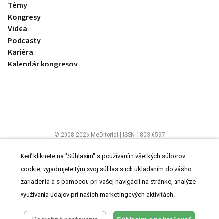
Témy
Kongresy
Videa
Podcasty
Kariéra
Kalendár kongresov
© 2008-2026 MeDitorial | ISSN 1803-6597
Stránky preLekára.sk sú určené výhradne odborníkom v zdravotníctve.
Čítajte
prehlásenie
a
Zásady spracovania osobných údajov
.
Keď kliknete na "Súhlasím" s používaním všetkých súborov
cookie, vyjadrujete tým svoj súhlas s ich ukladaním do vášho
zariadenia a s pomocou pri vašej navigácii na stránke, analýze
využívania údajov pri našich marketingových aktivitách.