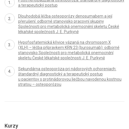
Postmenopauzálna osteoporóza: štandardný diagnostický
a terapeutický postup
Dlouhodobá léčba osteoporózy denosumabem a její
přerušení: odborné stanovisko pracovní skupiny
Společnosti pro metabolická onemocnění skeletu České
lékařské společnosti J. E. Purkyně
Hypofosfatemická křivice vázaná na chromosom X
(XLH) – léčba přípravkem KRN 23 (burosumab): odborné
stanovisko Společnosti pro metabolická onemocnění
skeletu České lékařské společnosti J. E. Purkyně
Sekundárna osteoporóza pri nádorových ochoreniach:
štandardný diagnostický a terapeutický postup
u pacientov s protinádorovou liečbou navodenou kostnou
stratou – osteoporózou
Kurzy