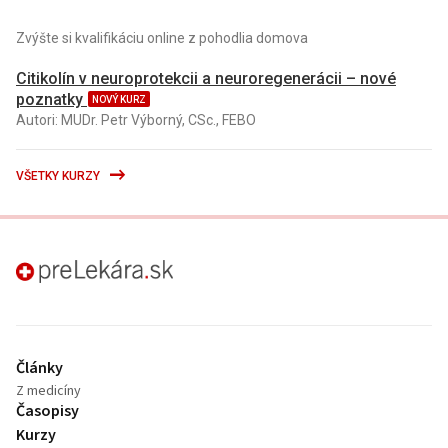
Zvýšte si kvalifikáciu online z pohodlia domova
Citikolín v neuroprotekcii a neuroregenerácii – nové
poznatky
NOVÝ KURZ
Autori: MUDr. Petr Výborný, CSc., FEBO
VŠETKY KURZY
preLekára.sk
Články
Z medicíny
Časopisy
Kurzy