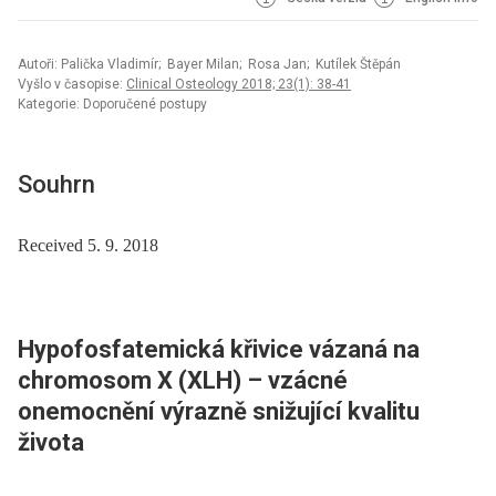
Autoři: Palička Vladimír; Bayer Milan; Rosa Jan; Kutílek Štěpán
Vyšlo v časopise:
Clinical Osteology 2018; 23(1): 38-41
Kategorie: Doporučené postupy
Souhrn
Received 5. 9. 2018
Hypofosfatemická křivice vázaná na
chromosom X (XLH) –⁠ vzácné
onemocnění výrazně snižující kvalitu
života