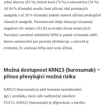
zubní abscesy (83 %), bolesti kostí (74 %) a osteoartrózu (54 %).
Až 64 % účastníků uvedlo časté užívání vlně prodejných
analgetik a až 20 % účastníků zmínilo nutnost užívání preskripčně
vázaných analgetik. Prezentované údaje dokazují významný
negativní vliv nemoci (XLH) na kvalitu života nemocných.
Navzdory zavedené substituční léčbě je patrná významná zátěž,
kterou onemocnění pro pacienty představuje, a zároveň je
evidentní, že současná léčba není zcela účinná.
Možná dostupnost KRN23 (burosumab) –
přínos převyšující možná rizika
KRN23 (burosumab) je plně humánní monoklonální
IgG1 protilátka, která váže nadbytečné množství
FGF23. KRN23 (burosumab) je přípravkem, u kterého