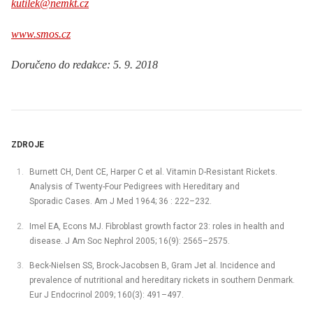
kutilek@nemkt.cz
www.smos.cz
Doručeno do redakce: 5. 9. 2018
ZDROJE
Burnett CH, Dent CE, Harper C et al. Vitamin D-Resistant Rickets.
Analysis of Twenty-Four Pedigrees with Hereditary and
Sporadic Cases. Am J Med 1964; 36 : 222–232.
Imel EA, Econs MJ. Fibroblast growth factor 23: roles in health and
disease. J Am Soc Nephrol 2005; 16(9): 2565–2575.
Beck-Nielsen SS, Brock-Jacobsen B, Gram Jet al. Incidence and
prevalence of nutritional and hereditary rickets in southern Denmark.
Eur J Endocrinol 2009; 160(3): 491–497.