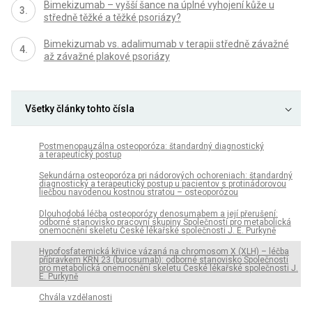
Bimekizumab – vyšší šance na úplné vyhojení kůže u
středně těžké a těžké psoriázy?
Bimekizumab vs. adalimumab v terapii středně závažné
až závažné plakové psoriázy
Všetky články tohto čísla
Postmenopauzálna osteoporóza: štandardný diagnostický
a terapeutický postup
Sekundárna osteoporóza pri nádorových ochoreniach: štandardný
diagnostický a terapeutický postup u pacientov s protinádorovou
liečbou navodenou kostnou stratou – osteoporózou
Dlouhodobá léčba osteoporózy denosumabem a její přerušení:
odborné stanovisko pracovní skupiny Společnosti pro metabolická
onemocnění skeletu České lékařské společnosti J. E. Purkyně
Hypofosfatemická křivice vázaná na chromosom X (XLH) – léčba
přípravkem KRN 23 (burosumab): odborné stanovisko Společnosti
pro metabolická onemocnění skeletu České lékařské společnosti J.
E. Purkyně
Chvála vzdělanosti