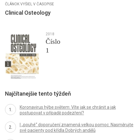
ČLÁNOK VYŠIEL V ČASOPISE
Clinical Osteology
2018
Číslo
1
Najčítanejšie tento týždeň
Koronavirus hýbe světem: Víte jak se chránit a jak
postupovat v případě podezření?
I „pouhé“ doporučení znamená velkou pomoc. Nasměrujte
své pacienty pod křídla Dobrých andělů