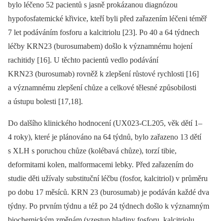
bylo léčeno 52 pacientů s jasně prokázanou diagnózou
hypofosfatemické křivice, kteří byli před zařazením léčeni téměř
7 let podáváním fosforu a kalcitriolu [23]. Po 40 a 64 týdnech
léčby KRN23 (burosumabem) došlo k významnému hojení
rachitidy [16]. U těchto pacientů vedlo podávání
KRN23 (burosumab) rovněž k zlepšení růstové rychlosti [16]
a významnému zlepšení chůze a celkové tělesné způsobilosti
a ústupu bolesti [17,18].
Do dalšího klinického hodnocení (UX023-CL205, věk dětí 1–
4 roky), které je plánováno na 64 týdnů, bylo zařazeno 13 dětí
s XLH s poruchou chůze (kolébavá chůze), torzí tibie,
deformitami kolen, malformacemi lebky. Před zařazením do
studie děti užívaly substituční léčbu (fosfor, kalcitriol) v průměru
po dobu 17 měsíců. KRN 23 (burosumab) je podáván každé dva
týdny. Po prvním týdnu a též po 24 týdnech došlo k významným
biochemickým změnám (vzestup hladiny fosforu, kalcitriolu