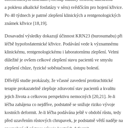
a poklesu alkalické fosfatázy v séru) svědčícím pro hojení křivice.
Po 40 týdnech je patrné zlepšení klinických a rentgenologických
známek křivice [18,19]
.
Dosavadní výsledky dokazují účinnost KRN23 (burosumabu) při
léčbě hypofosfatemické křivice. Podávání vede k významnému
klinickému, rentgenologickému i laboratornímu zlepšení. Velmi
důležité je ovšem celkové zlepšení stavu pacientů ve smyslu
zlepšení chůze, fyzické soběstačnosti, ústupu bolestí.
Dřívější studie prokázaly, že včasné zavedení protirachitické
terapie prokazatelně zlepšuje zdravotní stav pacientů a kvalitu
jejich života a celkovou perspektivu nemocných [20,21]. Je-li
léčba zahájena co nejdříve, podstatně se snižuje riziko vývoje
kostních deformit. Je-li léčba podávána ještě v období růstu, tedy
před uzavřením růstových chrupavek, je podstatně větší naděje na