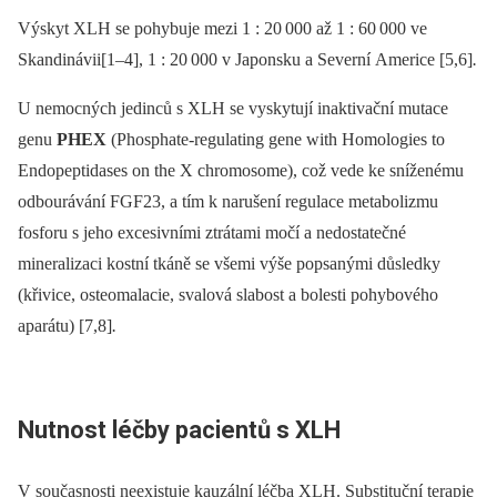
Výskyt XLH se pohybuje mezi 1 : 20
000 až 1 : 60
000
ve
Skandinávii[1–4], 1 : 20
000 v Japonsku a Severní Americe
[5,6]
.
U nemocných jedinců s XLH se vyskytují inaktivační mutace
genu
PHEX
(Phosphate-regulating gene with Homologies to
Endopeptidases on the X chromosome), což vede ke sníženému
odbourávání FGF23, a tím k narušení regulace metabolizmu
fosforu s jeho excesivními ztrátami močí a nedostatečné
mineralizaci kostní tkáně se všemi výše popsanými důsledky
(křivice, osteomalacie, svalová slabost a bolesti pohybového
aparátu) [7,8]
.
Nutnost léčby pacientů s XLH
V současnosti neexistuje kauzální léčba XLH. Substituční terapie