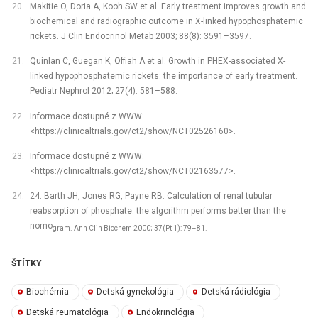
Makitie O, Doria A, Kooh SW et al. Early treatment improves growth and
biochemical and radiographic outcome in X-linked hypophosphatemic
rickets. J Clin Endocrinol Metab 2003; 88(8): 3591–3597.
Quinlan C, Guegan K, Offiah A et al. Growth in PHEX-associated X-
linked hypophosphatemic rickets: the importance of early treatment.
Pediatr Nephrol 2012; 27(4): 581–588.
Informace dostupné z WWW:
<https://clinicaltrials.gov/ct2/show/NCT02526160>.
Informace dostupné z WWW:
<https://clinicaltrials.gov/ct2/show/NCT02163577>.
24. Barth JH, Jones RG, Payne RB. Calculation of renal tubular
reabsorption of phosphate: the algorithm performs better than the
nomo
gram. Ann Clin Biochem 2000; 37(Pt 1): 79–81.
ŠTÍTKY
Biochémia
Detská gynekológia
Detská rádiológia
Detská reumatológia
Endokrinológia