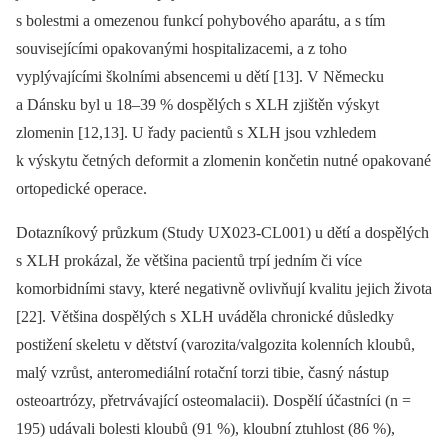
s bolestmi a omezenou funkcí pohybového aparátu, a s tím
souvisejícími opakovanými hospitalizacemi, a z toho
vyplývajícími školními absencemi u dětí [13]. V Německu
a Dánsku byl u 18–39 % dospělých s XLH zjištěn výskyt
zlomenin [12,13]. U řady pacientů s XLH jsou vzhledem
k výskytu četných deformit a zlomenin končetin nutné opakované
ortopedické operace.
Dotazníkový průzkum (Study UX023-CL001) u dětí a dospělých
s XLH prokázal, že většina pacientů trpí jedním či více
komorbidními stavy, které negativně ovlivňují kvalitu jejich života
[22]. Většina dospělých s XLH uváděla chronické důsledky
postižení skeletu v dětství (varozita/valgozita kolenních kloubů,
malý vzrůst, anteromediální rotační torzi tibie, časný nástup
osteoartrózy, přetrvávající osteomalacii). Dospělí účastníci (n =
195) udávali bolesti kloubů (91 %), kloubní ztuhlost (86 %),