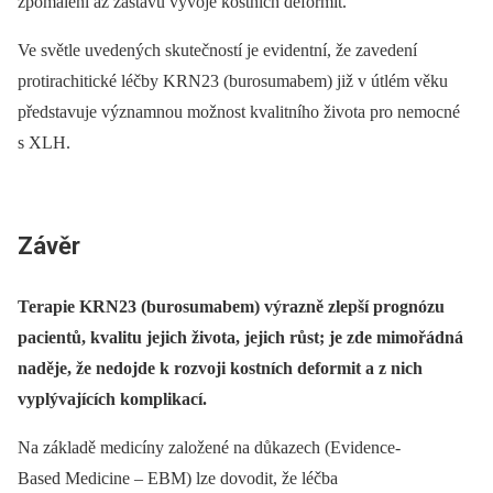
zpomalení až zástavu vývoje kostních deformit.
Ve světle uvedených skutečností je evidentní, že zavedení
protirachitické léčby KRN23 (burosumabem) již v útlém věku
představuje významnou možnost kvalitního života pro nemocné
s XLH.
Závěr
Terapie KRN23 (burosumabem) výrazně zlepší prognózu
pacientů, kvalitu jejich života, jejich růst; je zde mimořádná
naděje, že nedojde k rozvoji kostních deformit a z nich
vyplývajících komplikací.
Na základě medicíny založené na důkazech (Evidence-
Based Medicine –⁠ EBM) lze dovodit, že léčba