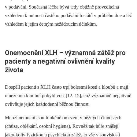
v podávání. Současná léčba bývá tedy obtížně proveditelná
vzhledem k nutnosti častého podávání fosfátů v průběhu dne a též
vzhledem k jejím četným nežádoucím účinkům.
Onemocnění XLH –⁠ významná zátěž pro
pacienty a negativní ovlivnění kvality
života
Dospělí pacienti s XLH často trpí bolestmi kostí a kloubů
a mají
omezenou kloubní pohyblivost [12–15], což významně negativně
ovlivňuje jejich každodenní běžnou činnost.
Mnozí nemocní jsou funkčně omezeni v běžných činnostech
(chůze, oblékání, osobní hygiena). Rovněž tak hůře snášejí
jakoukoliv fyzickou a psychickou zátěž, to
vše v souvislosti