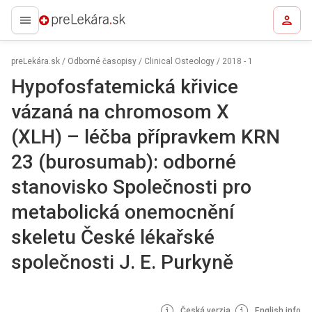
preLekára.sk
preLekára.sk
/
Odborné časopisy
/
Clinical Osteology
/
2018 - 1
Hypofosfatemická křivice
vázaná na chromosom X
(XLH) – léčba přípravkem KRN
23 (burosumab): odborné
stanovisko Společnosti pro
metabolická onemocnění
skeletu České lékařské
společnosti J. E. Purkyně
Česká verzia
English info