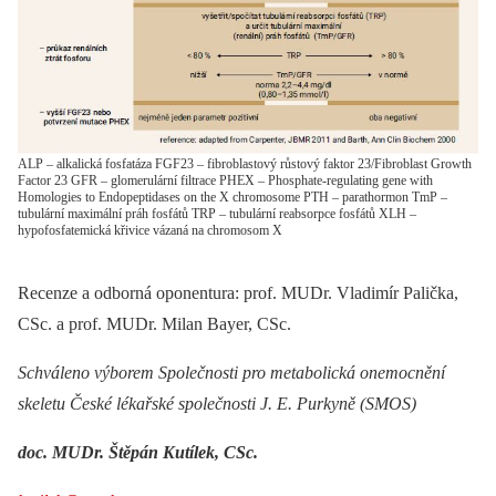
ALP – alkalická fosfatáza FGF23 – fibroblastový růstový faktor 23/Fibroblast Growth
Factor 23 GFR – glomerulární filtrace PHEX – Phosphate-regulating gene with
Homologies to Endopeptidases on the X chromosome PTH – parathormon TmP –
tubulární maximální práh fosfátů TRP – tubulární reabsorpce fosfátů XLH –
hypofosfatemická křivice vázaná na chromosom X
Recenze a odborná oponentura: prof. MUDr. Vladimír Palička,
CSc. a prof. MUDr. Milan Bayer, CSc.
Schváleno výborem Společnosti pro metabolická onemocnění
skeletu České lékařské společnosti J. E. Purkyně (SMOS)
doc. MUDr. Štěpán Kutílek, CSc.