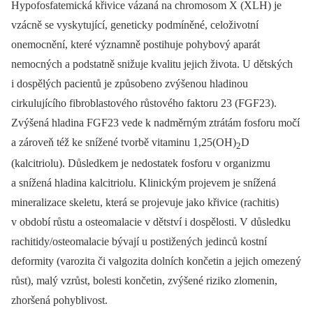
Hypofosfatemická křivice vázaná na chromosom X (XLH) je
vzácně se vyskytující, geneticky podmíněné, celoživotní
onemocnění, které významně postihuje pohybový aparát
nemocných a podstatně snižuje kvalitu jejich života. U dětských
i dospělých pacientů je způsobeno zvýšenou hladinou
cirkulujícího fibroblastového růstového faktoru 23 (FGF23).
Zvýšená hladina FGF23 vede k nadměrným ztrátám fosforu močí
a zároveň též ke snížené tvorbě vitaminu 1,25(OH)
D
2
(kalcitriolu). Důsledkem je nedostatek fosforu v organizmu
a snížená hladina kalcitriolu. Klinickým projevem je snížená
mineralizace skeletu, která se projevuje jako křivice (rachitis)
v období růstu a osteomalacie v dětství i dospělosti. V důsledku
rachitidy/osteomalacie bývají u postižených jedinců kostní
deformity (varozita či valgozita dolních končetin a jejich omezený
růst), malý vzrůst, bolesti končetin, zvýšené riziko zlomenin,
zhoršená pohyblivost.