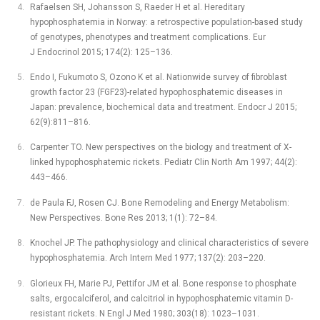
Rafaelsen SH, Johansson S, Raeder H et al. Hereditary
hypophosphatemia in Norway: a retrospective population-based study
of genotypes, phenotypes and treatment complications. Eur
J Endocrinol 2015; 174(2): 125–136.
Endo I, Fukumoto S, Ozono K et al. Nationwide survey of fibroblast
growth factor 23 (FGF23)-related hypophosphatemic diseases in
Japan: prevalence, biochemical data and treatment. Endocr J 2015;
62(9):811–816.
Carpenter TO. New perspectives on the biology and treatment of X-
linked hypophosphatemic rickets. Pediatr Clin North Am 1997; 44(2):
443–466.
de Paula FJ, Rosen CJ. Bone Remodeling and Energy Metabolism:
New Perspectives. Bone Res 2013; 1(1): 72–84.
Knochel JP. The pathophysiology and clinical characteristics of severe
hypophosphatemia. Arch Intern Med 1977; 137(2): 203–220.
Glorieux FH, Marie PJ, Pettifor JM et al. Bone response to phosphate
salts, ergocalciferol, and calcitriol in hypophosphatemic vitamin D-
resistant rickets. N Engl J Med 1980; 303(18): 1023–1031.