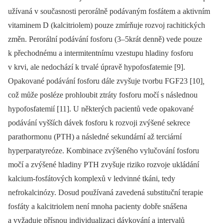
užívaná v současnosti perorálně podávaným fosfátem a aktivním
vitaminem D (kalcitriolem) pouze zmírňuje rozvoj rachitických
změn. Perorální podávání fosforu (3–5krát denně) vede pouze
k přechodnému a intermitentnímu vzestupu hladiny fosforu
v krvi, ale nedochází k trvalé úpravě hypofosfatemie [9].
Opakované podávání fosforu dále zvyšuje tvorbu FGF23 [10]
,
což může posléze prohloubit ztráty fosforu močí s nás
lednou
hypofosfatemií [11]. U některých pacientů vede opakované
podávání vyšších dávek fosforu k rozvoji zvýšené sekrece
parathormonu (PTH) a následné sekundární až terciární
hyperparatyreóze. Kombinace zvýšeného vy
lučování fosforu
močí a zvýšené hladiny PTH zvyšuje riziko rozvoje ukládání
kalcium-fosfátových komplexů
v ledvinné tkáni, tedy
nefrokalcinózy. Dosud používaná zavedená substituční terapie
fosfáty a kalcitriolem není mnoha pacienty dobře snášena
a vyžaduje přísnou individualizaci dávkování a intervalů