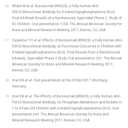
Whyte M et al. Burosumab (KRN23), a Fully Human Anti-
FGF23 Monoclonal Antibody for X-linked Hypophosphatemia (XLH):
Final 64-Week Results of a Randomized, Open-label Phase 2. Study of
52 Children. Oral presentation 1154. The Annual American Society for
Bone and Mineral Research Meeting 2017; Denver, CO, USA.
Carpenter TO et al. Effects of Burosumab (KRN23), a Fully Human Anti-
FGF23 Monoclonal Antibody, on Functional Outcomes in Children with
X-linked Hypophosphatemia (XLH): Final Results from a Randomized,
64-week, Open-label Phase 2 Study Oral presentation 331. The Annual
American Society for Bone and Mineral Research Meeting 2017;
Denver, CO, USA.
Imel EA et al. Oral presentation at the ICCBH 2017; Würzburg,
Germany.
Imel EA et al. The Effects of Burosumab (KRN23), a Fully Human Anti-
FGF23 Monoclonal Antibody, on Phosphate Metabolism and Rickets in
1 to 4-Year-Old Children with X-linked Hypophosphatemia (XLH). Oral
presentation 695. The Annual American Society for Bone and
Mineral Research Meeting 2017; Denver, CO, USA.