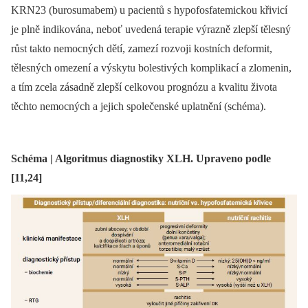
KRN23 (burosumabem) u pacientů s hypofosfatemickou křivicí
je plně indikována, neboť uvedená terapie výrazně zlepší tělesný
růst takto nemocných dětí, zamezí rozvoji kostních deformit,
tělesných omezení a výskytu bolestivých komplikací a zlomenin,
a tím zcela zásadně zlepší celkovou prognózu a kvalitu života
těchto nemocných a jejich společenské uplatnění (schéma).
Schéma | Algoritmus diagnostiky XLH. Upraveno podle
[11,24]