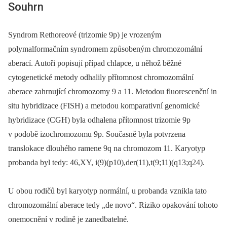
Souhrn
Syndrom Rethoreové (trizomie 9p) je vrozeným
polymalformačním syndromem způsobeným chromozomální
aberací. Autoři popisují případ chlapce, u něhož běžné
cytogenetické metody odhalily přítomnost chromozomální
aberace zahrnující chromozomy 9 a 11. Metodou fluorescenční in
situ hybridizace (FISH) a metodou komparativní genomické
hybridizace (CGH) byla odhalena přítomnost trizomie 9p
v podobě izochromozomu 9p. Současně byla potvrzena
translokace dlouhého ramene 9q na chromozom 11. Karyotyp
probanda byl tedy: 46,XY, i(9)(p10),der(11),t(9;11)(q13;q24).
U obou rodičů byl karyotyp normální, u probanda vznikla tato
chromozomální aberace tedy „de novo“. Riziko opakování tohoto
onemocnění v rodině je zanedbatelné.