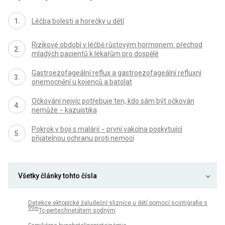
Léčba bolesti a horečky u dětí
Rizikové období v léčbě růstovým hormonem: přechod
mladých pacientů k lékařům pro dospělé
Gastroezofageální reflux a gastroezofageální refluxní
onemocnění u kojenců a batolat
Očkování nejvíc potřebuje ten, kdo sám být očkován
nemůže − kazuistika
Pokrok v boji s malárií − první vakcína poskytující
přijatelnou ochranu proti nemoci
Všetky články tohto čísla
Detekce ektopické žaludeční sliznice u dětí pomocí scintigrafie s
99m
Tc-pertechnetátem sodným