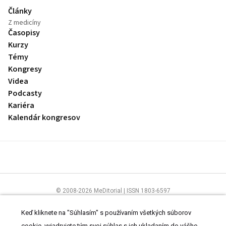
Články
Z medicíny
Časopisy
Kurzy
Témy
Kongresy
Videa
Podcasty
Kariéra
Kalendár kongresov
© 2008-2026 MeDitorial | ISSN 1803-6597
Stránky preLekára.sk sú určené výhradne odborníkom v zdravotníctve.
Čítajte
prehlásenie
a
Zásady spracovania osobných údajov
.
Keď kliknete na "Súhlasím" s používaním všetkých súborov
cookie, vyjadrujete tým svoj súhlas s ich ukladaním do vášho