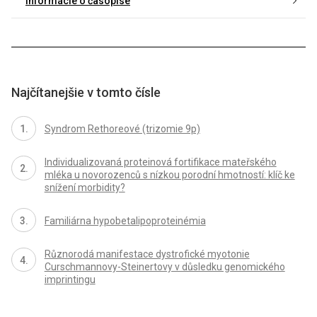
Informácie o časopise
Najčítanejšie v tomto čísle
Syndrom Rethoreové (trizomie 9p)
Individualizovaná proteinová fortifikace mateřského
mléka u novorozenců s nízkou porodní hmotností: klíč ke
snížení morbidity?
Familiárna hypobetalipoproteinémia
Různorodá manifestace dystrofické myotonie
Curschmannovy-Steinertovy v důsledku genomického
imprintingu