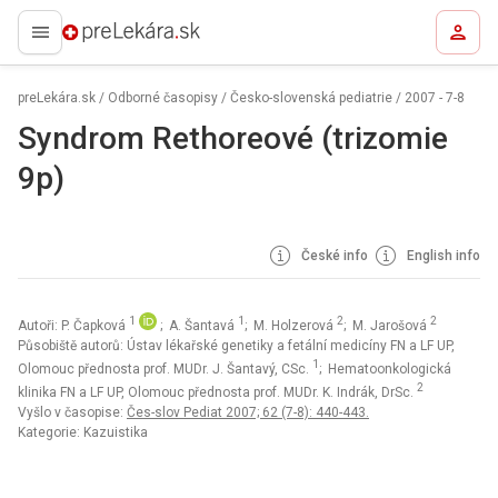
preLekára.sk
preLekára.sk
/
Odborné časopisy
/
Česko-slovenská pediatrie
/
2007 - 7-8
Syndrom Rethoreové (trizomie
9p)
České info
English info
1
1
2
2
Autoři: P. Čapková
; A. Šantavá
; M. Holzerová
; M. Jarošová
Působiště autorů: Ústav lékařské genetiky a fetální medicíny FN a LF UP,
1
Olomouc přednosta prof. MUDr. J. Šantavý, CSc.
; Hematoonkologická
2
klinika FN a LF UP, Olomouc přednosta prof. MUDr. K. Indrák, DrSc.
Vyšlo v časopise:
Čes-slov Pediat 2007; 62 (7-8): 440-443.
Kategorie: Kazuistika