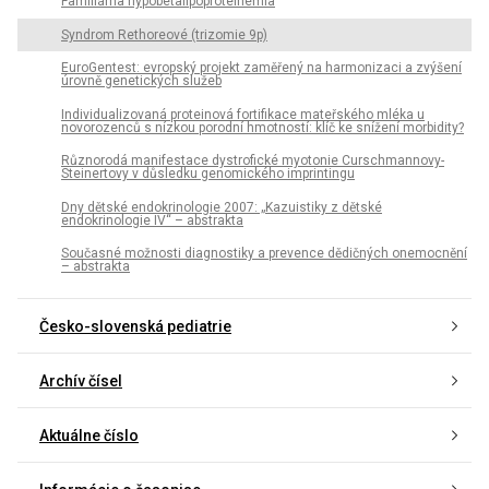
Familiárna hypobetalipoproteinémia
Syndrom Rethoreové (trizomie 9p)
EuroGentest: evropský projekt zaměřený na harmonizaci a zvýšení
úrovně genetických služeb
Individualizovaná proteinová fortifikace mateřského mléka u
novorozenců s nízkou porodní hmotností: klíč ke snížení morbidity?
Různorodá manifestace dystrofické myotonie Curschmannovy-
Steinertovy v důsledku genomického imprintingu
Dny dětské endokrinologie 2007: „Kazuistiky z dětské
endokrinologie IV“ – abstrakta
Současné možnosti diagnostiky a prevence dědičných onemocnění
– abstrakta
Česko-slovenská pediatrie
Archív čísel
Aktuálne číslo