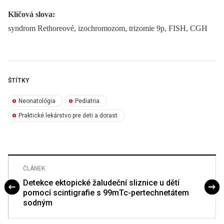
Klíčová slova:
syndrom Rethoreové, izochromozom, trizomie 9p, FISH, CGH
ŠTÍTKY
Neonatológia
Pediatria
Praktické lekárstvo pre deti a dorast
ČLÁNEK
Detekce ektopické žaludeční sliznice u dětí
pomocí scintigrafie s 99mTc-pertechnetátem
sodným