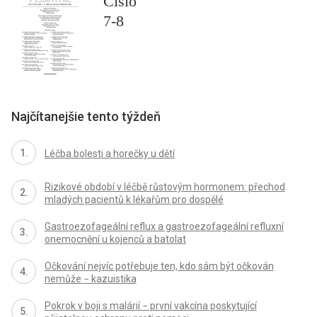
Číslo
7-8
Najčítanejšie tento týždeň
Léčba bolesti a horečky u dětí
Rizikové období v léčbě růstovým hormonem: přechod
mladých pacientů k lékařům pro dospělé
Gastroezofageální reflux a gastroezofageální refluxní
onemocnění u kojenců a batolat
Očkování nejvíc potřebuje ten, kdo sám být očkován
nemůže − kazuistika
Pokrok v boji s malárií − první vakcína poskytující