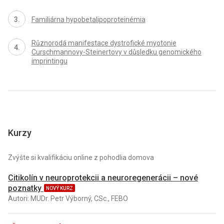
Familiárna hypobetalipoproteinémia
Různorodá manifestace dystrofické myotonie
Curschmannovy-Steinertovy v důsledku genomického
imprintingu
Kurzy
Zvýšte si kvalifikáciu online z pohodlia domova
Citikolín v neuroprotekcii a neuroregenerácii – nové
poznatky
NOVÝ KURZ
Autori: MUDr. Petr Výborný, CSc., FEBO