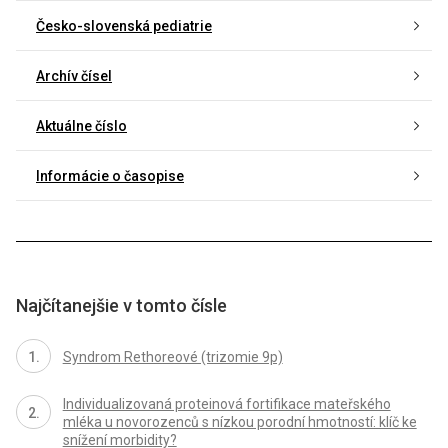
Česko-slovenská pediatrie
Archív čísel
Aktuálne číslo
Informácie o časopise
Najčítanejšie v tomto čísle
Syndrom Rethoreové (trizomie 9p)
Individualizovaná proteinová fortifikace mateřského
mléka u novorozenců s nízkou porodní hmotností: klíč ke
snížení morbidity?