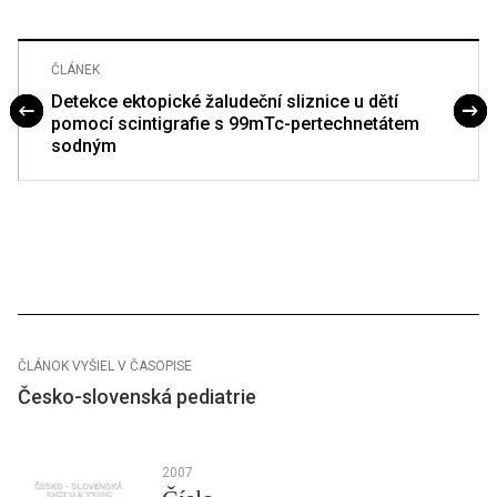
ČLÁNEK
Detekce ektopické žaludeční sliznice u dětí
pomocí scintigrafie s 99mTc-pertechnetátem
sodným
ČLÁNOK VYŠIEL V ČASOPISE
Česko-slovenská pediatrie
2007