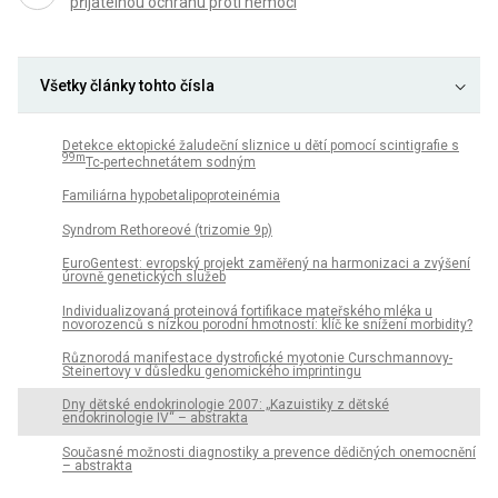
přijatelnou ochranu proti nemoci
Všetky články tohto čísla
Detekce ektopické žaludeční sliznice u dětí pomocí scintigrafie s
99m
Tc-pertechnetátem sodným
Familiárna hypobetalipoproteinémia
Syndrom Rethoreové (trizomie 9p)
EuroGentest: evropský projekt zaměřený na harmonizaci a zvýšení
úrovně genetických služeb
Individualizovaná proteinová fortifikace mateřského mléka u
novorozenců s nízkou porodní hmotností: klíč ke snížení morbidity?
Různorodá manifestace dystrofické myotonie Curschmannovy-
Steinertovy v důsledku genomického imprintingu
Dny dětské endokrinologie 2007: „Kazuistiky z dětské
endokrinologie IV“ – abstrakta
Současné možnosti diagnostiky a prevence dědičných onemocnění
– abstrakta