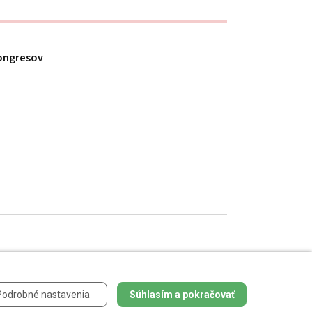
ongresov
h údajov
.
Podrobné nastavenia
Súhlasím a pokračovať