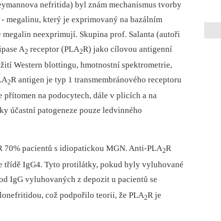
eymannova nefritida) byl znám mechanismus tvorby
nu -⁠ megalinu, který je exprimovaný na bazálním
megalin neexprimují. Skupina prof. Salanta (autoři
ipase A
receptor (PLA
R) jako cílovou antigenní
2
2
ití Western blottingu, hmotnostní spektrometrie,
LA
R antigen je typ 1 transmembránového receptoru
2
e přítomen na podocytech, dále v plicích a na
átky účastní patogeneze pouze ledvinného
R 70% pacientů s idiopatickou MGN. Anti-PLA
R
2
ve třídě IgG4. Tyto protilátky, pokud byly vyluhované
 od IgG vyluhovaných z depozit u pacientů se
efritidou, což podpořilo teorii, že PLA
R je
2