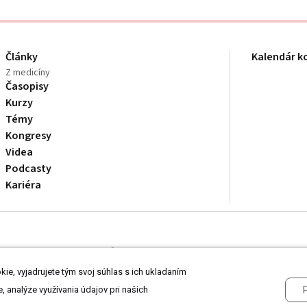
Články
Kalendár k
Z medicíny
Časopisy
Kurzy
Témy
Kongresy
Videa
Podcasty
Kariéra
dborníkom v zdravotníctve. Čítajte
prehlásenie
a
Zásady spracovania osobnýc
ie, vyjadrujete tým svoj súhlas s ich ukladaním
, analýze využívania údajov pri našich