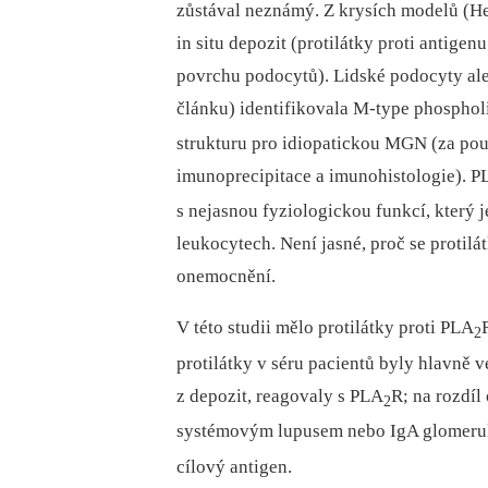
zůstával neznámý. Z krysích modelů (H
in situ depozit (protilátky proti antige
povrchu podocytů). Lidské podocyty ale 
článku) identifikovala M-type phosphol
strukturu pro idiopatickou MGN (za použ
imunoprecipitace a imunohistologie). P
s nejasnou fyziologickou funkcí, který j
leukocytech. Není jasné, proč se protil
onemocnění.
V této studii mělo protilátky proti PLA
2
protilátky v séru pacientů byly hlavně 
z depozit, reagovaly s PLA
R; na rozdíl
2
systémovým lupusem nebo IgA glomerulon
cílový antigen.