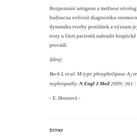
Rozpoznání antigenu a možnost sérologi
budoucna ovlivnit diagnostiku onemocně
dynamiku tvorby protilátek a význam jej
testy u části pacientů nahradit bioptické
provádí.
Zdroj:
Beck L et al. M-type phospholipase A
re
2
nephropathy.
N Engl J Med
2009; 361 :
-⁠ E. Honsová -
ŠTÍTKY