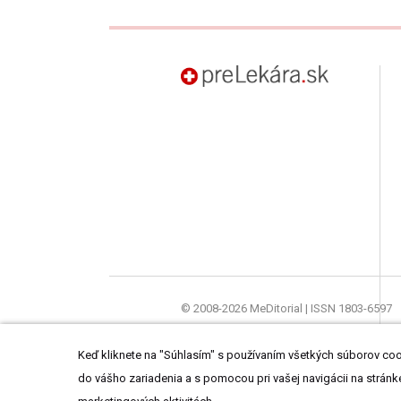
preLekára.sk
© 2008-2026 MeDitorial | ISSN 1803-6597
Stránky preLekára.sk sú určené výhradne o
Keď kliknete na "Súhlasím" s používaním všetkých súborov cook
do vášho zariadenia a s pomocou pri vašej navigácii na stránke