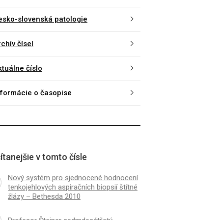
esko-slovenská patologie
chív čísel
ktuálne číslo
nformácie o časopise
ítanejšie v tomto čísle
Nový systém pro sjednocené hodnocení
tenkojehlových aspiračních biopsií štítné
žlázy – Bethesda 2010