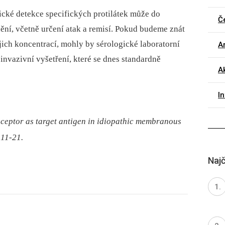
cké detekce specifických protilátek může do
Č
ní, včetně určení atak a remisí. Pokud budeme znát
ich koncentrací, mohly by sérologické laboratorní
Ar
 invazivní vyšetření, které se dnes standardně
A
I
ceptor as target antigen in idiopathic membranous
 11-21.
Najč