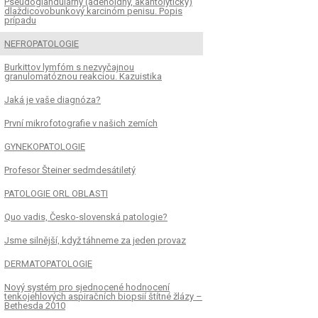
Pseudoglandulárny (adenoidný, akantolytický)
dlaždicovobunkový karcinóm penisu. Popis
prípadu
NEFROPATOLOGIE
Burkittov lymfóm s nezvyčajnou
granulomatóznou reakciou. Kazuistika
Jaká je vaše diagnóza?
První mikrofotografie v našich zemích
GYNEKOPATOLOGIE
Profesor Šteiner sedmdesátiletý
PATOLOGIE ORL OBLASTI
Quo vadis, Česko-slovenská patologie?
Jsme silnější, když táhneme za jeden provaz
DERMATOPATOLOGIE
Nový systém pro sjednocené hodnocení
tenkojehlových aspiračních biopsií štítné žlázy –
Bethesda 2010