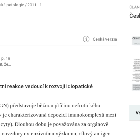
ská patologie
/
2011 - 1
ČLÁN
Čes
Česká verzia
, p. 18
 že...
tní reakce vedoucí k rozvoji idiopatické
GN) představuje běžnou příčinu nefrotického
Vš
y je charakterizovaná depozicí imunokomplexů mezi
cyty). Dlouhou dobu je považována za orgánově
le navzdory extenzivnímu výzkumu, cílový antigen