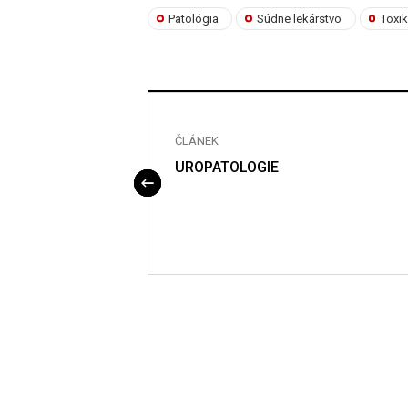
Patológia
Súdne lekárstvo
Toxi
ČLÁNEK
BLASTI
UROPATOLOGIE