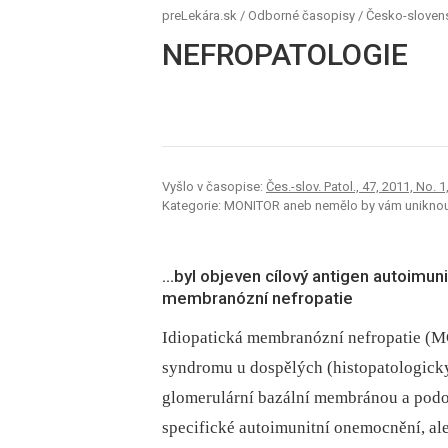
preLekára.sk
/
Odborné časopisy
/
Česko-sloven
NEFROPATOLOGIE
Vyšlo v časopise:
Čes.-slov. Patol., 47, 2011, No. 1
Kategorie: MONITOR aneb nemělo by vám uniknout,
…byl objeven cílový antigen autoimuni
membranózní nefropatie
Idiopatická membranózní nefropatie (M
syndromu u dospělých (histopatologick
glomerulární bazální membránou a podo
specifické autoimunitní onemocnění, a