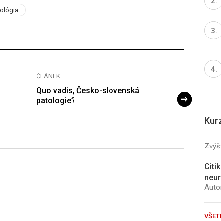
kológia
ČLÁNEK
ČLÁNE
Quo vadis, Česko-slovenská
Jsme 
patologie?
jeden
Kur
Zvýšt
Citi
neur
Autor
VŠET