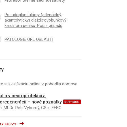
Profesor Šteiner sedmdesátiletý
Pseudoglandulárny (adenoidný,
akantolytický) dlaždicovobunkový
karcinóm penisu. Popis prípadu
PATOLOGIE ORL OBLASTI
K
ČLÁNEK
silnější, když táhneme za
DERMATOPATOLOGIE
 provaz
zy
e si kvalifikáciu online z pohodlia domova
kolín v neuroprotekcii a
oregenerácii – nové poznatky
NOVÝ KURZ
i: MUDr. Petr Výborný, CSc., FEBO
KY KURZY