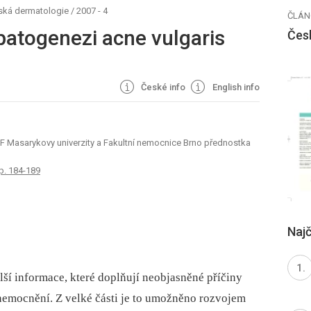
ská dermatologie
/
2007 - 4
ČLÁN
patogenezi acne vulgaris
Čes
České info
English info
LF Masarykovy univerzity a Fakultní nemocnice Brno přednostka
 p. 184-189
Najč
lší informace, které doplňují neobjasněné příčiny
nemocnění. Z velké části je to umožněno rozvojem