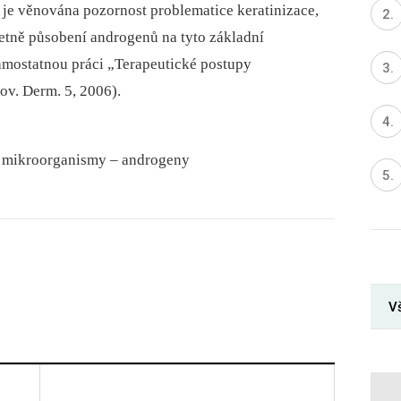
je věnována pozornost problematice keratinizace,
etně působení androgenů na tyto základní
samostatnou práci „Terapeutické postupy
lov. Derm. 5, 2006).
 –⁠ mikroorganismy –⁠ androgeny
Vš