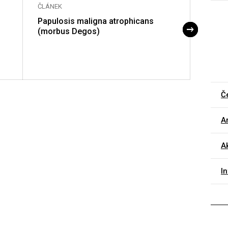
ČLÁNEK
ČLÁNE
Papulosis maligna atrophicans
Melan
(morbus Degos)
sentin
Č
Ar
A
I