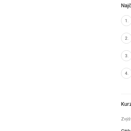
Najč
Kur
Zvýšt