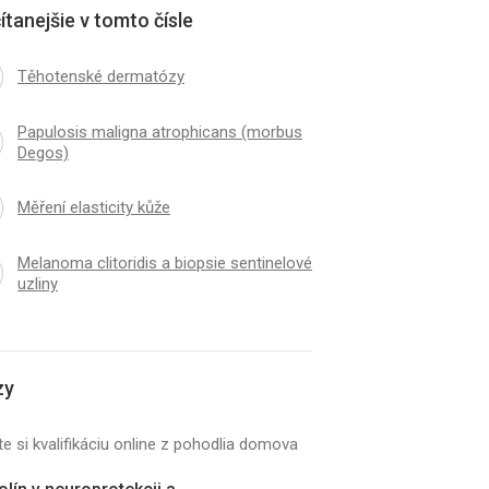
ítanejšie v tomto čísle
Těhotenské dermatózy
Papulosis maligna atrophicans (morbus
Degos)
Měření elasticity kůže
Melanoma clitoridis a biopsie sentinelové
uzliny
zy
e si kvalifikáciu online z pohodlia domova