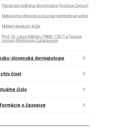
K
ČLÁNEK
Papulosis maligna atrophicans (morbus Degos)
oma clitoridis a biopsie
Měření elasticity kůže
Melanoma clitoridis a biopsie sentinelové uzliny
elové uzliny
Měření elasticity kůže
Prof. Dr. Lajos Nékám (1868–1957) a Corpus
Iconum Morborum Cutaneorum
esko-slovenská dermatologie
chív čísel
ktuálne číslo
nformácie o časopise