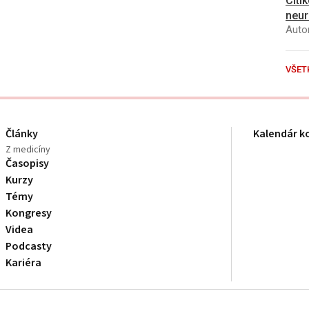
Citi
neur
Autor
VŠET
Články
Kalendár k
Z medicíny
Časopisy
Kurzy
Témy
Kongresy
Videa
Podcasty
Kariéra