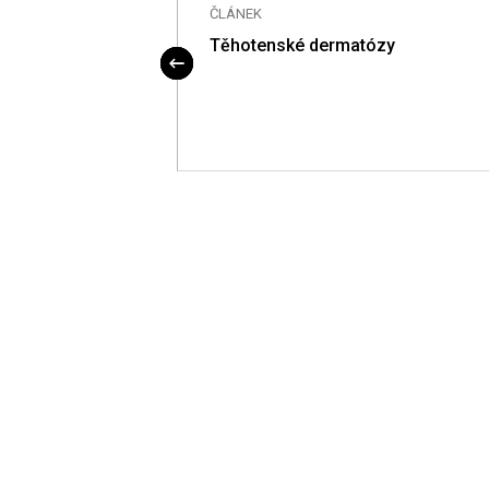
ČLÁNEK
ékám (1868–1957)
Těhotenské dermatózy
 Morborum