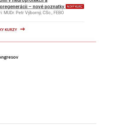
kolín v neuroprotekcii a
oregenerácii – nové poznatky
NOVÝ KURZ
i: MUDr. Petr Výborný, CSc., FEBO
KY KURZY
ongresov