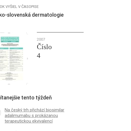
OK VYŠIEL V ČASOPISE
ko-slovenská dermatologie
2007
Číslo
4
ítanejšie tento týždeň
Na český trh přichází biosimilar
adalimumabu s prokázanou
terapeutickou ekvivalencí