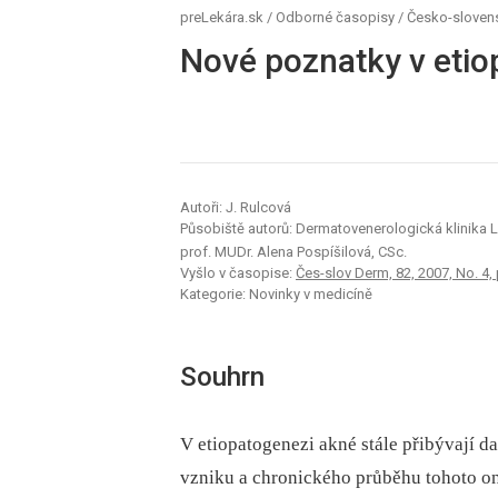
preLekára.sk
/
Odborné časopisy
/
Česko-sloven
Nové poznatky v etio
Autoři: J. Rulcová
Působiště autorů: Dermatovenerologická klinika 
prof. MUDr. Alena Pospíšilová, CSc.
Vyšlo v časopise:
Čes-slov Derm, 82, 2007, No. 4,
Kategorie: Novinky v medicíně
Souhrn
V etiopatogenezi akné stále přibývají da
vzniku a chronického průběhu tohoto o