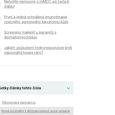
Nehoňte nemocné s mMCC od čerta k
ďáblu!
První a jediná schválená imunoterapie
vzácného agresivního karcinomu kůže
Screening malignit u pacientů s
dermatomyozitidou
Jakým způsobem hydroresponzivní krytí
napomáhá hojení rány?
etky články tohto čísla
Těhotenské dermatózy
Nové poznatky v etiopatogenezi acne vulgaris