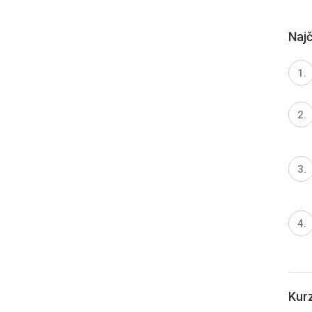
Najč
Kur