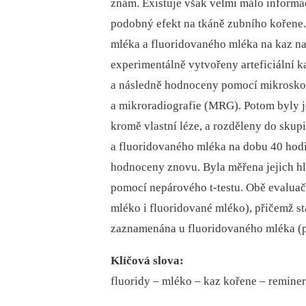
znám. Existuje však velmi málo informa
podobný efekt na tkáně zubního kořene.
mléka a fluoridovaného mléka na kaz n
experimentálně vytvořeny arteficiální k
a následně hodnoceny pomocí mikrosko
a mikroradiografie (MRG). Potom byly j
kromě vlastní léze, a rozděleny do sku
a fluoridovaného mléka na dobu 40 hodi
hodnoceny znovu. Byla měřena jejich h
pomocí nepárového t-testu. Obě evaluač
mléko i fluoridované mléko), přičemž s
zaznamenána u fluoridovaného mléka (
Klíčová slova:
fluoridy –⁠ mléko –⁠ kaz kořene –⁠ remine