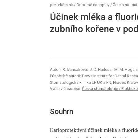
preLekára.sk
/
Odborné časopisy
/
Česká stomatol
Účinek mléka a fluor
zubního kořene v pod
Autoři: R. Ivančaková; J. D. Harless; M. M. Hogan;
Působiště autorů: Dows Institute for Dental Resea
Stomatologická klinika LF UK a FN, Hradec Králo
Vyšlo v časopise:
Česká stomatologie / Praktické z
Souhrn
Karioprotektivní účinek mléka a fluori