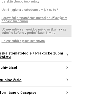
defektů chrupu implantáty
Ústní hygiena a ortodoncie – jak na to?
Porovnání preparačních metod používaných v
dočasném chrupu
Účinek mléka a fluoridovaného mléka na kaz
zubního kořene v podmínkách in vitro
Bolest zubů a jejich senzitivita
eská stomatologie / Praktické zubní
kařství
K
ČLÁNEK
chív čísel
nání preparačních metod
Er:YAG laser mikro-p
vaných v dočasném chrupu
tvrdých zubních tkání
ktuálne číslo
nformácie o časopise