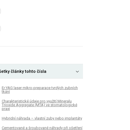
etky články tohto čísla
Er:YAG laser mikro-preparace tvrdých zubních
tkání
Charakteristické údaje pro využití Mineralu
Trioxide Aggregate (MTA) ve stomatologické
praxi
Hybridní náhrada – vlastní zuby nebo implantáty
Cementované a šroubované náhrady při ošetření