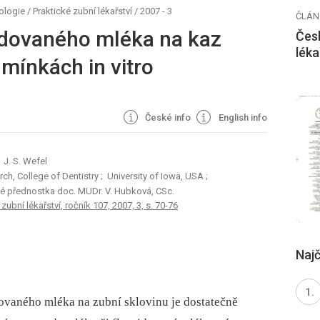
ogie / Praktické zubní lékařství
/
2007 - 3
ČLÁN
idovaného mléka na kaz
Česk
léka
mínkách in vitro
České info
English info
 J. S. Wefel
rch, College of Dentistry
; University of Iowa, USA
;
vé přednostka doc. MUDr. V. Hubková, CSc.
ubní lékařství, ročník 107, 2007, 3, s. 70-76
Najč
dovaného mléka na zubní sklovinu je dostatečně