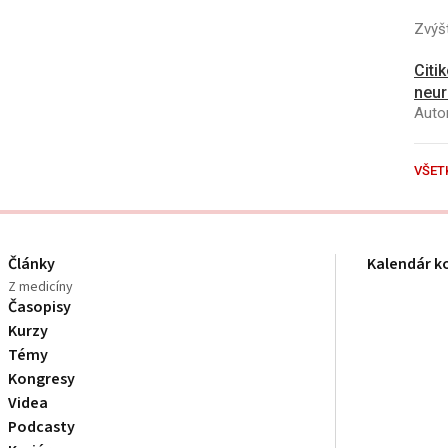
Zvýšt
Citi
neur
Autor
VŠET
Články
Kalendár k
Z medicíny
Časopisy
Kurzy
Témy
Kongresy
Videa
Podcasty