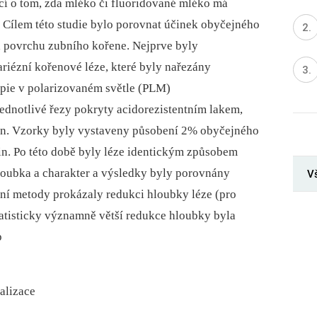
cí o tom, zda mléko či fluoridované mléko má
 Cílem této studie bylo porovnat účinek obyčejného
a povrchu zubního kořene. Nejprve byly
ariézní kořenové léze, které byly nařezány
pie v polarizovaném světle (PLM)
ednotlivé řezy pokryty acidorezistentním lakem,
pin. Vzorky byly vystaveny působení 2% obyčejného
n. Po této době byly léze identickým způsobem
loubka a charakter a výsledky byly porovnány
Vš
ní metody prokázaly redukci hloubky léze (pro
tatisticky významně větší redukce hloubky byla
p
ralizace