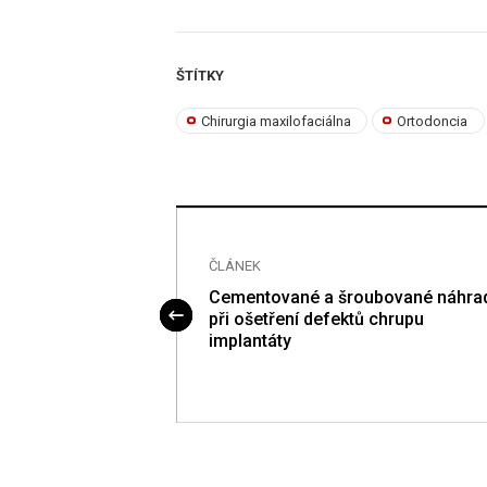
ŠTÍTKY
Chirurgia maxilofaciálna
Ortodoncia
ČLÁNEK
h senzitivita
Cementované a šroubované náhra
při ošetření defektů chrupu
implantáty