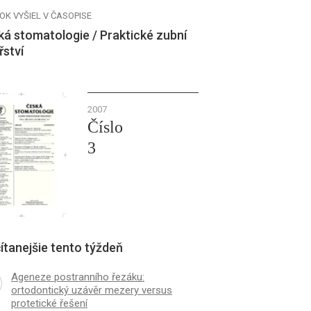
OK VYŠIEL V ČASOPISE
á stomatologie / Praktické zubní
řství
2007
Číslo
3
ítanejšie tento týždeň
Ageneze postranního řezáku:
ortodontický uzávěr mezery versus
protetické řešení