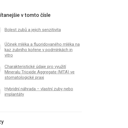
ítanejšie v tomto čísle
Bolest zubů a jejich senzitivita
Účinek mléka a fluoridovaného mléka na
kaz zubního kořene v podmínkách in
vitro
Charakteristické údaje pro využití
Mineralu Trioxide Aggregate (MTA) ve
stomatologické praxi
Hybridní náhrada – vlastní zuby nebo
implantáty
zy