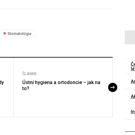
Stomatológia
Č
lé
ČLÁNEK
ČLÁNE
Ar
dy
Ústní hygiena a ortodoncie – jak na
Porov
to?
použí
A
I