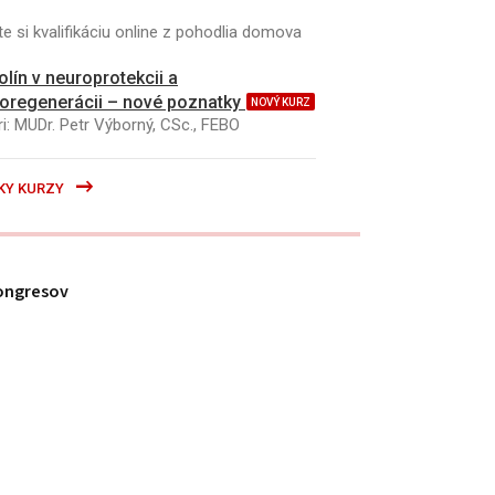
e si kvalifikáciu online z pohodlia domova
kolín v neuroprotekcii a
oregenerácii – nové poznatky
NOVÝ KURZ
i: MUDr. Petr Výborný, CSc., FEBO
KY KURZY
ongresov