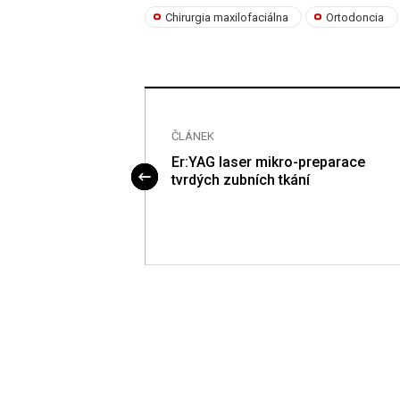
Chirurgia maxilofaciálna
Ortodoncia
ČLÁNEK
 vlastní zuby nebo
Er:YAG laser mikro-preparace
tvrdých zubních tkání