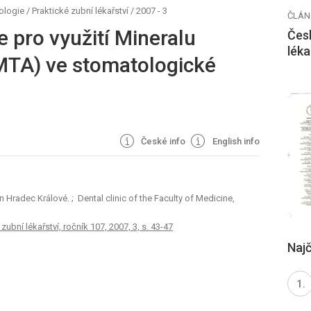
ogie / Praktické zubní lékařství
/
2007 - 3
ČLÁN
e pro využití Mineralu
Česk
léka
MTA) ve stomatologické
České info
English info
in Hradec Králové.
; Dental clinic of the Faculty of Medicine,
ubní lékařství, ročník 107, 2007, 3, s. 43-47
Najč