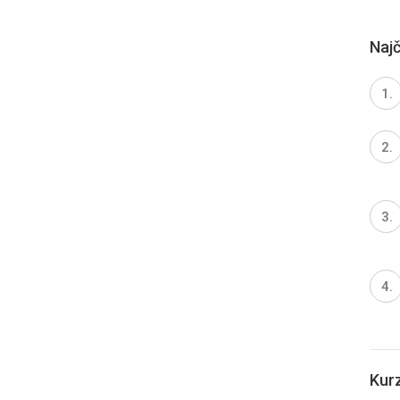
Najč
Kur