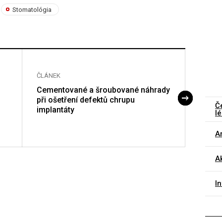
Stomatológia
ČLÁNEK
ČLÁNE
Cementované a šroubované náhrady
Ústní
při ošetření defektů chrupu
to?
Č
implantáty
lé
Ar
A
I