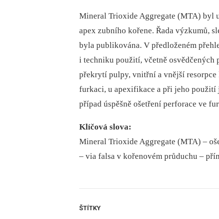
Mineral Trioxide Aggregate (MTA) byl u
apex zubního kořene. Řada výzkumů, sled
byla publikována. V předloženém přehle
i techniku použití, včetně osvědčených
překrytí pulpy, vnitřní a vnější resorpc
furkaci, u apexifikace a při jeho použit
případ úspěšně ošetření perforace ve fur
Klíčová slova:
Mineral Trioxide Aggregate (MTA) –⁠ oše
–⁠ via falsa v kořenovém průduchu –⁠ pří
ŠTÍTKY