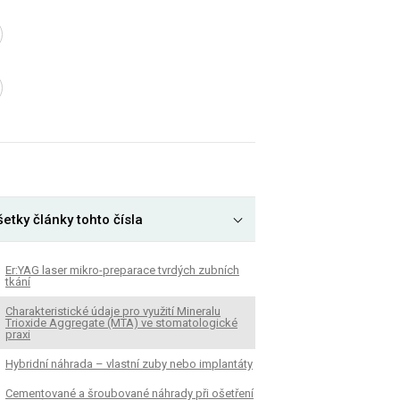
etky články tohto čísla
Er:YAG laser mikro-preparace tvrdých zubních
tkání
Charakteristické údaje pro využití Mineralu
Trioxide Aggregate (MTA) ve stomatologické
praxi
Hybridní náhrada – vlastní zuby nebo implantáty
Cementované a šroubované náhrady při ošetření