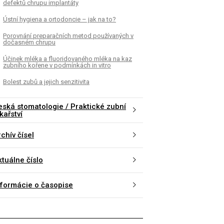
defektů chrupu implantáty
Ústní hygiena a ortodoncie – jak na to?
Porovnání preparačních metod používaných v
dočasném chrupu
Účinek mléka a fluoridovaného mléka na kaz
zubního kořene v podmínkách in vitro
K
ČLÁNEK
Bolest zubů a jejich senzitivita
 hygiena a ortodoncie – jak na
Porovnání preparační
používaných v dočas
eská stomatologie / Praktické zubní
kařství
chív čísel
ktuálne číslo
nformácie o časopise