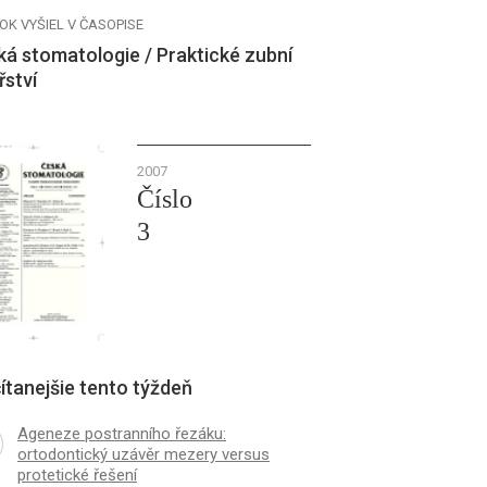
OK VYŠIEL V ČASOPISE
á stomatologie / Praktické zubní
řství
2007
Číslo
3
ítanejšie tento týždeň
Ageneze postranního řezáku:
ortodontický uzávěr mezery versus
protetické řešení