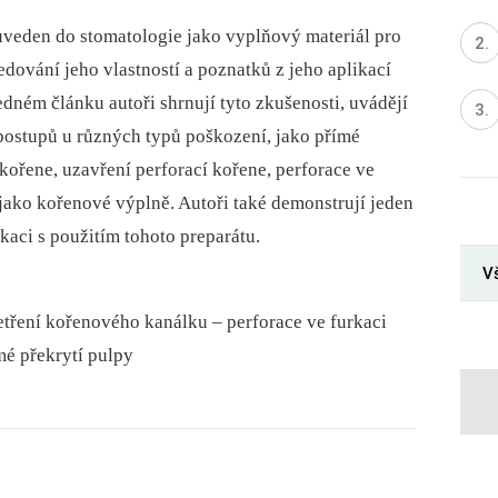
veden do stomatologie jako vyplňový materiál pro
ování jeho vlastností a poznatků z jeho aplikací
dném článku autoři shrnují tyto zkušenosti, uvádějí
 postupů u různých typů poškození, jako přímé
e kořene, uzavření perforací kořene, perforace ve
í jako kořenové výplně. Autoři také demonstrují jeden
kaci s použitím tohoto preparátu.
Vš
tření kořenového kanálku –⁠ perforace ve furkaci
mé překrytí pulpy