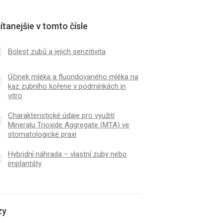
ítanejšie v tomto čísle
Bolest zubů a jejich senzitivita
Účinek mléka a fluoridovaného mléka na
kaz zubního kořene v podmínkách in
vitro
Charakteristické údaje pro využití
Mineralu Trioxide Aggregate (MTA) ve
stomatologické praxi
Hybridní náhrada – vlastní zuby nebo
implantáty
zy