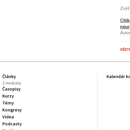
Zvýšt
Citi
neur
Autor
VŠET
Články
Kalendár k
Z medicíny
Časopisy
Kurzy
Témy
Kongresy
Videa
Podcasty