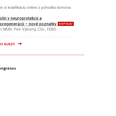
e si kvalifikáciu online z pohodlia domova
kolín v neuroprotekcii a
oregenerácii – nové poznatky
NOVÝ KURZ
i: MUDr. Petr Výborný, CSc., FEBO
KY KURZY
ongresov