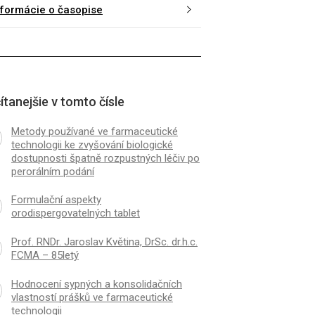
nformácie o časopise
ítanejšie v tomto čísle
Metody používané ve farmaceutické
technologii ke zvyšování biologické
dostupnosti špatně rozpustných léčiv po
perorálním podání
Formulační aspekty
orodispergovatelných tablet
Prof. RNDr. Jaroslav Květina, DrSc. dr.h.c.
FCMA – 85letý
Hodnocení sypných a konsolidačních
vlastností prášků ve farmaceutické
technologii