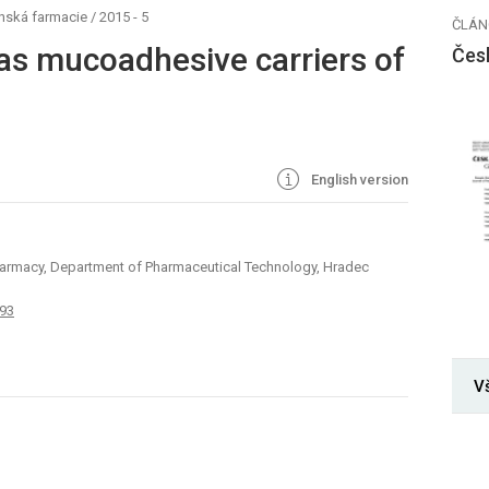
nská farmacie
/
2015 - 5
ČLÁN
as mucoadhesive carriers of
Čes
English version
 Pharmacy, Department of Pharmaceutical Technology, Hradec
193
Vš