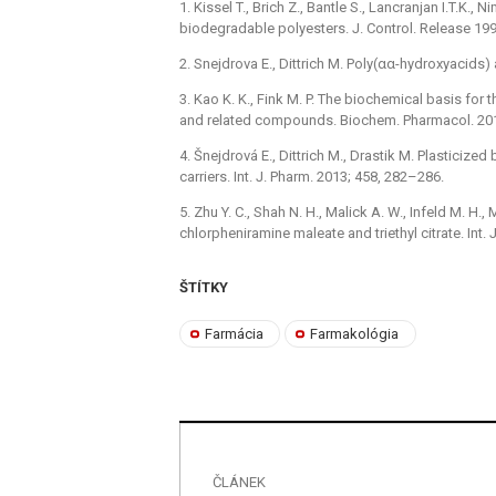
1. Kissel T., Brich Z., Bantle S., Lancranjan I.T.K.,
biodegradable polyesters. J. Control. Release 199
2. Snejdrova E., Dittrich M. Poly(αα-hydroxyacids)
3. Kao K. K., Fink M. P. The biochemical basis for 
and related compounds. Biochem. Pharmacol. 201
4. Šnejdrová E., Dittrich M., Drastik M. Plasticiz
carriers. Int. J. Pharm. 2013; 458, 282–286.
5. Zhu Y. C., Shah N. H., Malick A. W., Infeld M. H.,
chlorpheniramine maleate and triethyl citrate. Int.
ŠTÍTKY
Farmácia
Farmakológia
ČLÁNEK