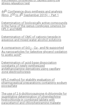
viscoelastic properties of tablets using the
stress relaxation test
ň a faktory ovplyvňujúce
Pracovní den sekce te
ntsku spokojnosť s
České farmaceutické 
th
44
Conference drug synthesis and analysis
enskou starostlivosťou na
ČLS JEPPokroky v lé
nd
th
(Brno, 2
to 4
September 2015) – Part 1
nsku
Determination of biologically active compounds
in the fungi of the genus
Cordyceps sinensis
by
HPLC and NMR
Determination of CMC of cationic tenside in
aqueous and mixed water-alcohol solutions
A comparison of SiO
-, Cu-, and Ni-supported
2
Au nanoparticles for selective glycerol oxidation
to acetic acid*
Determination of acid-base dissociation
constants of newly synthesized
arylethanolamine derivatives using capillary
zone electrophoresis
HPLC method for stability evaluation of
pharmaceutical preparations containing sodium
picosulfate
The use of 2,6-dichloroquinone-4-chlorimide for
quantitative determination of phenylephrine
hydrochloride in combined tablets with
paracetamol and chlorpheniramine maleate