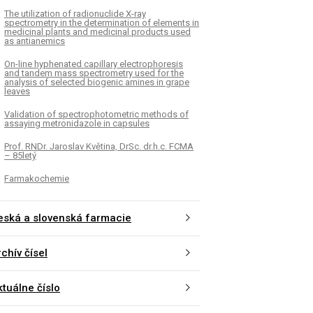
The utilization of radionuclide X-ray
spectrometry in the determination of elements in
medicinal plants and medicinal products used
as antianemics
On-line hyphenated capillary electrophoresis
and tandem mass spectrometry used for the
analysis of selected biogenic amines in grape
leaves
Validation of spectrophotometric methods of
assaying metronidazole in capsules
Prof. RNDr. Jaroslav Květina, DrSc. dr.h.c. FCMA
– 85letý
Farmakochemie
eská a slovenská farmacie
chív čísel
ktuálne číslo