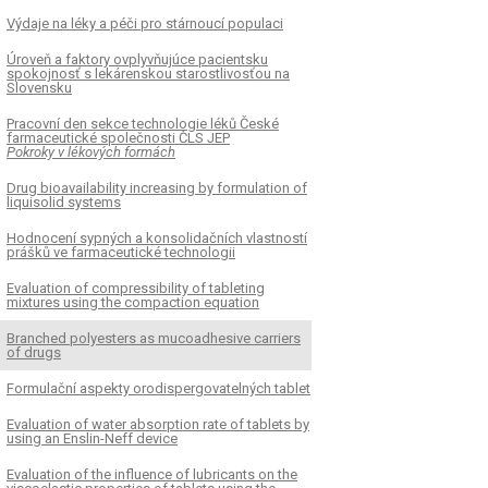
Výdaje na léky a péči pro stárnoucí populaci
Úroveň a faktory ovplyvňujúce pacientsku
spokojnosť s lekárenskou starostlivosťou na
Slovensku
Pracovní den sekce technologie léků České
farmaceutické společnosti ČLS JEP
Pokroky v lékových formách
Drug bioavailability increasing by formulation of
liquisolid systems
Hodnocení sypných a konsolidačních vlastností
prášků ve farmaceutické technologii
Evaluation of compressibility of tableting
mixtures using the compaction equation
Branched polyesters as mucoadhesive carriers
of drugs
Formulační aspekty orodispergovatelných tablet
Evaluation of water absorption rate of tablets by
using an Enslin-Neff device
Evaluation of the influence of lubricants on the
K
ČLÁNEK