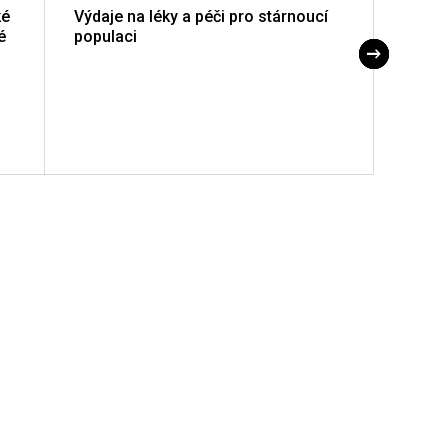
ké
Výdaje na léky a péči pro stárnoucí
Úrove
é
populaci
pacie
lekár
Slove