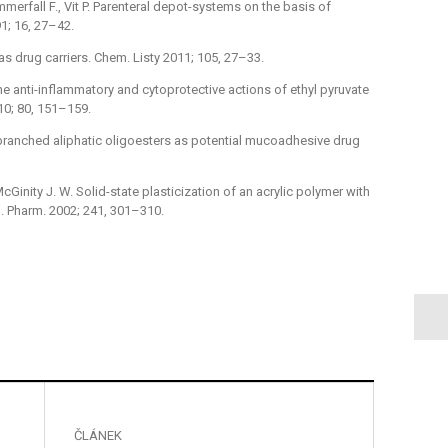
 Nimmerfall F., Vit P. Parenteral depot-systems on the basis of
1; 16, 27–42.
 as drug carriers. Chem. Listy 2011; 105, 27–33.
the anti-inflammatory and cytoprotective actions of ethyl pyruvate
0; 80, 151–159.
ed branched aliphatic oligoesters as potential mucoadhesive drug
 McGinity J. W. Solid-state plasticization of an acrylic polymer with
 J. Pharm. 2002; 241, 301–310.
ČLÁNEK
ČLÁNE