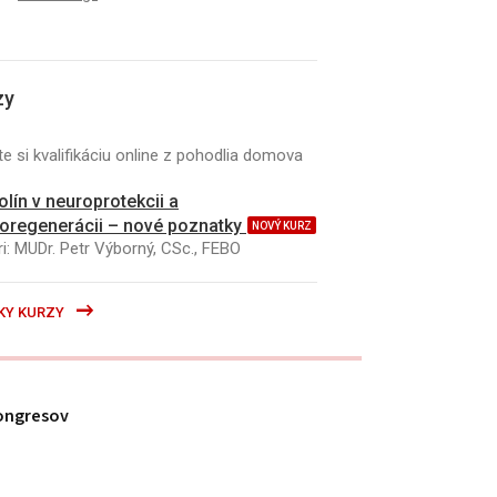
zy
e si kvalifikáciu online z pohodlia domova
kolín v neuroprotekcii a
oregenerácii – nové poznatky
NOVÝ KURZ
i: MUDr. Petr Výborný, CSc., FEBO
KY KURZY
ongresov