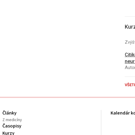
Kur
Zvýšt
Citi
neur
Autor
VŠET
Články
Kalendár k
Z medicíny
Časopisy
Kurzy