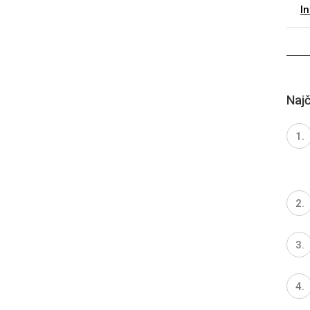
I
Najč