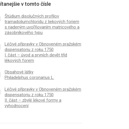
ítanejšie v tomto čísle
Štúdium disolučných profilov
tramadoliumchloridu z liekových foriem
s riadeným uvoľňovaním matricového a
zásobníkového typu
Léčivé přípravky v Obnoveném pražském
dispensatoriu z roku 1750
I. část – úvod a prvních devět tříd
lékových forem
K
ČLÁNEK
Obsahové látky
ové látky Philadelphus
Léčivé přípravky v O
Philadelphus coronarius L.
arius L.
pražském dispensator
1750I. část – úvod a p
Léčivé přípravky v Obnoveném pražském
tříd lékových forem
dispensatoriu z roku 1750
II. část – zbylé lékové formy a
vyhodnocení