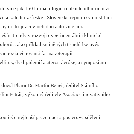
ilo více jak 150 farmakologů a dalších odborníků ze
ů a kateder z České i Slovenské republiky i institucí
ný do tří pracovních dnů a do více než
evším trendy v rozvoji experimentální i klinické
oborů. Jako příklad zmíněných trendů lze uvést
sympozia věnovaná farmakoterapii
llitus, dyslipidemií a ateroskleróze, a sympozium
ednesl PharmDr. Martin Beneš, ředitel Státního
adim Petráš, výkonný ředitele Asociace inovativniho
outěž o nejlepší prezentaci a posterové sdělení