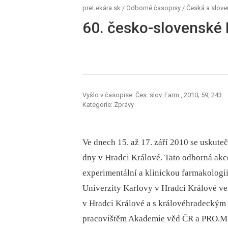
preLekára.sk
/
Odborné časopisy
/
Česká a slove
60. česko-slovenské
Vyšlo v časopise:
Čes. slov. Farm., 2010; 59, 243
Kategorie: Zprávy
Ve dnech 15. až 17. září 2010 se uskute
dny v Hradci Králové. Tato odborná akc
experimentální a klinickou farmakologi
Univerzity Karlovy v Hradci Králové ve
v Hradci Králové a s královéhradeckým
pracovištěm Akademie věd ČR a PRO.MED