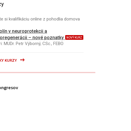
zy
e si kvalifikáciu online z pohodlia domova
kolín v neuroprotekcii a
oregenerácii – nové poznatky
NOVÝ KURZ
i: MUDr. Petr Výborný, CSc., FEBO
KY KURZY
ongresov