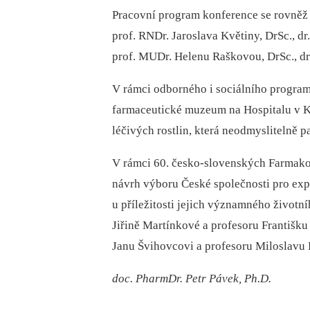
Pracovní program konference se rovněž 
prof. RNDr. Jaroslava Květiny, DrSc., d
prof. MUDr. Helenu Raškovou, DrSc., dr.
V rámci odborného i sociálního programu
farmaceutické muzeum na Hospitalu v Ku
léčivých rostlin, která neodmyslitelně p
V rámci 60. česko-slovenských Farmako
návrh výboru České společnosti pro expe
u příležitosti jejich významného životn
Jiřině Martínkové a profesoru Františku
Janu Švihovcovi a profesoru Miloslavu 
doc. PharmDr. Petr Pávek, Ph.D.