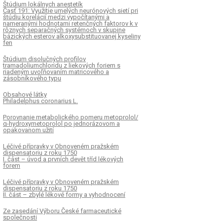
Štúdium lokálnych anestetík
Časť 191: Využitie umelých neurónových sietí pri
štúdiu korelácií medzi vypočítanými a
nameranými hodnotami retenčných faktorov k v
rôznych separačných systémoch v skupine
bázických esterov alkoxysubstituovanej kyseliny
fen
Štúdium disolučných profilov
tramadoliumchloridu z liekových foriem s
riadeným uvoľňovaním matricového a
zásobníkového typu
Obsahové látky
Philadelphus coronarius L.
Porovnanie metabolického pomeru metoprolol/
α-hydroxymetoprolol po jednorázovom a
opakovanom užití
Léčivé přípravky v Obnoveném pražském
dispensatoriu z roku 1750
I. část – úvod a prvních devět tříd lékových
forem
Léčivé přípravky v Obnoveném pražském
dispensatoriu z roku 1750
II. část – zbylé lékové formy a vyhodnocení
Ze zasedání Výboru České farmaceutické
společnosti