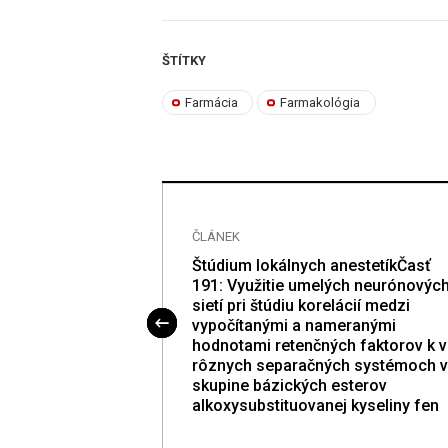
ŠTÍTKY
Farmácia
Farmakológia
ČLÁNEK
Štúdium lokálnych anestetíkČasť
191: Využitie umelých neurónovýc
sietí pri štúdiu korelácií medzi
vypočítanými a nameranými
hodnotami retenčných faktorov k v
rôznych separačných systémoch v
skupine bázických esterov
alkoxysubstituovanej kyseliny fen