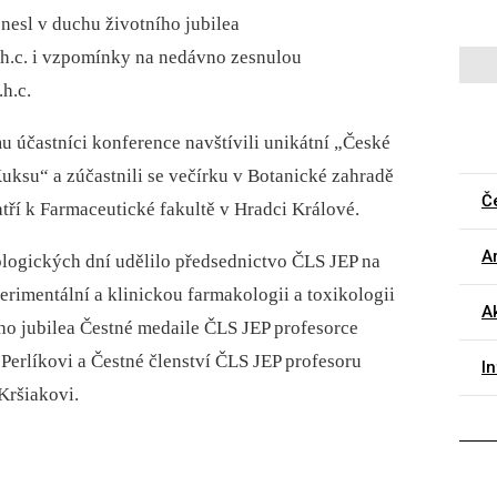
nesl v duchu životního jubilea
r.h.c. i vzpomínky na nedávno zesnulou
h.c.
 účastníci konference navštívili unikátní „České
ksu“ a zúčastnili se večírku v Botanické zahradě
Č
atří k Farmaceutické fakultě v Hradci Králové.
Ar
logických dní udělilo předsednictvo ČLS JEP na
rimentální a klinickou farmakologii a toxikologii
A
ího jubilea Čestné medaile ČLS JEP profesorce
 Perlíkovi a Čestné členství ČLS JEP profesoru
I
Kršiakovi.