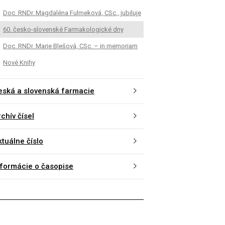
Doc. RNDr. Magdaléna Fulmeková, CSc., jubiluje
60. česko-slovenské Farmakologické dny
Doc. RNDr. Marie Blešová, CSc. – in memoriam
Nové Knihy
eská a slovenská farmacie
chív čísel
ktuálne číslo
nformácie o časopise