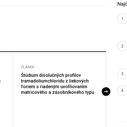
Najč
ČLÁNEK
ČLÁNE
Štúdium disolučných profilov
Obsah
h
tramadoliumchloridu z liekových
coron
foriem s riadeným uvoľňovaním
matricového a zásobníkového typu