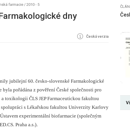
nská farmacie
/
2010 - 5
ČLÁN
 Farmakologické dny
Čes
Česká verzia
čnily jubilejní 60. česko-slovenské Farmakologické
e byla pořádána z pověření České společnosti pro
i a toxikologii ČLS JEP Farmaceutickou fakultou
Vš
 spolupráci s Lékařskou fakultou Univerzity Karlovy
 Ústavem experimentální biofarmacie (společným
.CS. Praha a.s.).