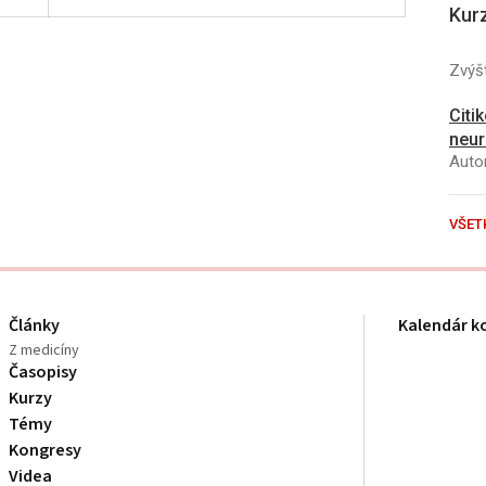
Kur
Zvýšt
Citi
neur
Autor
VŠET
Články
Kalendár k
Z medicíny
Časopisy
Kurzy
Témy
Kongresy
Videa