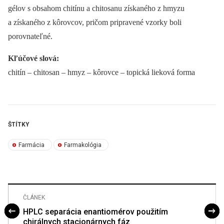
gélov s obsahom chitínu a chitosanu získaného z hmyzu
a získaného z kôrovcov, pričom pripravené vzorky boli
porovnateľné.
Kľúčové slová:
chitín –⁠ chitosan –⁠ hmyz –⁠ kôrovce –⁠ topická lieková forma
ŠTÍTKY
Farmácia
Farmakológia
ČLÁNEK
HPLC separácia enantiomérov použitím
chirálnych stacionárnych fáz