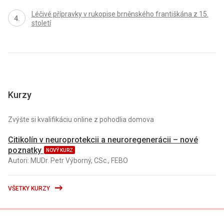
Léčivé přípravky v rukopise brněnského františkána z 15.
století
Kurzy
Zvýšte si kvalifikáciu online z pohodlia domova
Citikolín v neuroprotekcii a neuroregenerácii – nové
poznatky
NOVÝ KURZ
Autori: MUDr. Petr Výborný, CSc., FEBO
VŠETKY KURZY