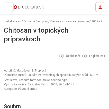
preLekára.sk
preLekára.sk
/
Odborné časopisy
/
Česká a slovenská farmacie
/
2007 - 3
Chitosan v topických
prípravkoch
České info
English info
Autoři: D. Matušová; E. Truplová
Působiště autorů: Fakulta zdravotníckych špecializačných štúdií SZU v
Bratislave, Katedra farmaceutickej technológie
Vyšlo v časopise:
Čes. slov. Farm., 2007; 56, 141-145
Kategorie: Původní práce
Souhrn