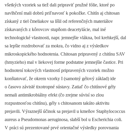
všetkých vzoriek sa tiež dali pripraviť pružné fólie, ktoré po
navlhčení mali dobrú priľnavosť k pokožke. Chitín aj chitosan
získaný z tiel čmeliakov sa líšil od referenčných materiálov
získavaných z kôrovcov stupňom deacetylácie, mal iné
technologické vlastnosti, napr. jemnejšie vlákna, bol krehkejší, dal
sa lepšie rozdrobovať za mokra, čo vidno aj z výsledkov
mikroskopického hodnotenia. Chitosan pripravený z chitínu SAV
(hmyzieho) mal v liekovej forme podstatne jemnejšie častice. Pri
hodnotení tokových vlastností pripravených vzoriek možno
konštatovať, že okrem vzorky I (samotný gélový základ) ide
o časovo závislé tixotropné sústavy. Zatiaľ čo chitínové gély
nemali antimikrobiálny efekt (čo zrejme súvisí so zlou
rozpustnosťou chitínu), gély s chitosanom takúto aktivitu
prejavili. Výraznejší účinok sa prejavil u kmeňov Staphylococcus
aureus a Pseudomonas aeruginosa, slabší bol u Escherichia coli.
V práci sú prezentované prvé orientačné výsledky porovnania