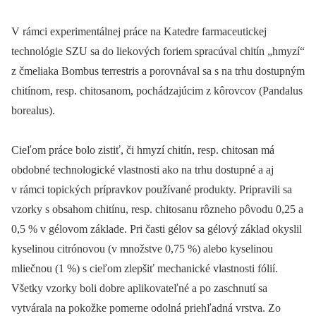
V rámci experimentálnej práce na Katedre farmaceutickej
technológie SZU sa do liekových foriem spracúval chitín „hmyzí“
z čmeliaka Bombus terrestris a porovnával sa s na trhu dostupným
chitínom, resp. chitosanom, pochádzajúcim z kôrovcov (Pandalus
borealus).
Cieľom práce bolo zistiť, či hmyzí chitín, resp. chitosan má
obdobné technologické vlastnosti ako na trhu dostupné a aj
v rámci topických prípravkov používané produkty. Pripravili sa
vzorky s obsahom chitínu, resp. chitosanu rôzneho pôvodu 0,25 a
0,5 % v gélovom základe. Pri časti gélov sa gélový základ okyslil
kyselinou citrónovou (v množstve 0,75 %) alebo kyselinou
mliečnou (1 %) s cieľom zlepšiť mechanické vlastnosti fólií.
Všetky vzorky boli dobre aplikovateľné a po zaschnutí sa
vytvárala na pokožke pomerne odolná priehľadná vrstva. Zo