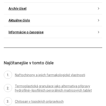
Archív čísel
Aktuálne číslo
Informácie o časopise
Najčítanejšie v tomto čísle
Naftochinony a jejich farmakologické vlastnosti
Termoplastická granulace jako alternativa přípravy
hydrofilně–lipofilních perorálních matricových tablet
Chitosan v topických prípravkoch