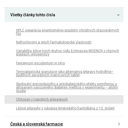
Všetky články tohto čísla
HPLC separácia enantiomérov použitím chirálnych stacionárnych
fáz
Naftochinony a jejich farmakologické vlastnosti
Variabilita silice troch druhov rodu Echinacea MOENCH v rôznych
štádiách ontogenézy
Fagopyrum esculentum in vitro
Termoplastická granulace jako alternativa přípravy hydrofilně–
lipofilních perorálních matricových tablet
Sledování antioxidačního a antidiabetického efektu pomiferinu u
alloxanem navozeného diabetes mellitus v experimentu – pilotní
studie
Chitosan v topických prípravkoch
Léčivé přípravky v rukopise brněnského františkána z 15. století
Česká a slovenská farmacie