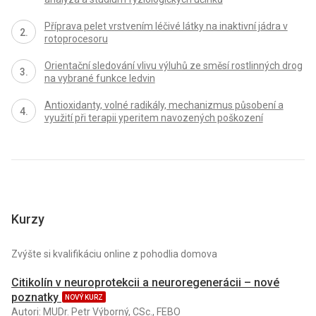
Příprava pelet vrstvením léčivé látky na inaktivní jádra v
rotoprocesoru
Orientační sledování vlivu výluhů ze směsí rostlinných drog
na vybrané funkce ledvin
Antioxidanty, volné radikály, mechanizmus působení a
využití při terapii yperitem navozených poškození
Kurzy
Zvýšte si kvalifikáciu online z pohodlia domova
Citikolín v neuroprotekcii a neuroregenerácii – nové
poznatky
NOVÝ KURZ
Autori: MUDr. Petr Výborný, CSc., FEBO