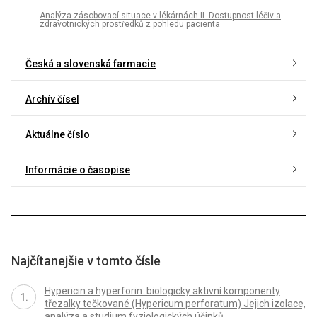
Analýza zásobovací situace v lékárnách II. Dostupnost léčiv a
zdravotnických prostředků z pohledu pacienta
Česká a slovenská farmacie
Archív čísel
Aktuálne číslo
Informácie o časopise
Najčítanejšie v tomto čísle
Hypericin a hyperforin: biologicky aktivní komponenty
třezalky tečkované (Hypericum perforatum) Jejich izolace,
analýza a studium fyziologických účinků