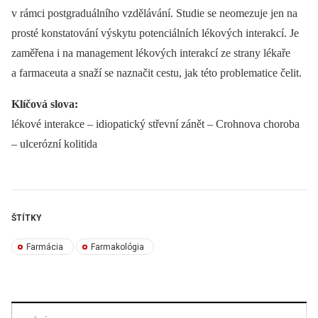
v rámci postgraduálního vzdělávání. Studie se neomezuje jen na
prosté konstatování výskytu potenciálních lékových interakcí. Je
zaměřena i na management lékových interakcí ze strany lékaře
a farmaceuta a snaží se naznačit cestu, jak této problematice čelit.
Klíčová slova:
lékové interakce –⁠ idiopatický střevní zánět –⁠ Crohnova choroba
–⁠ ulcerózní kolitida
ŠTÍTKY
Farmácia
Farmakológia