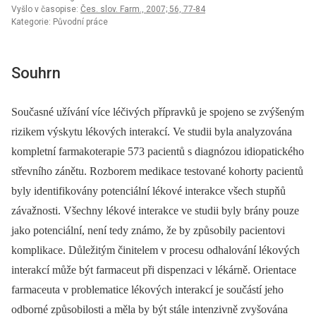
Vyšlo v časopise:
Čes. slov. Farm., 2007; 56, 77-84
Kategorie: Původní práce
Souhrn
Současné užívání více léčivých přípravků je spojeno se zvýšeným
rizikem výskytu lékových interakcí. Ve studii byla analyzována
kompletní farmakoterapie 573 pacientů s diagnózou idiopatického
střevního zánětu. Rozborem medikace testované kohorty pacientů
byly identifikovány potenciální lékové interakce všech stupňů
závažnosti. Všechny lékové interakce ve studii byly brány pouze
jako potenciální, není tedy známo, že by způsobily pacientovi
komplikace. Důležitým činitelem v procesu odhalování lékových
interakcí může být farmaceut při dispenzaci v lékárně. Orientace
farmaceuta v problematice lékových interakcí je součástí jeho
odborné způsobilosti a měla by být stále intenzivně zvyšována