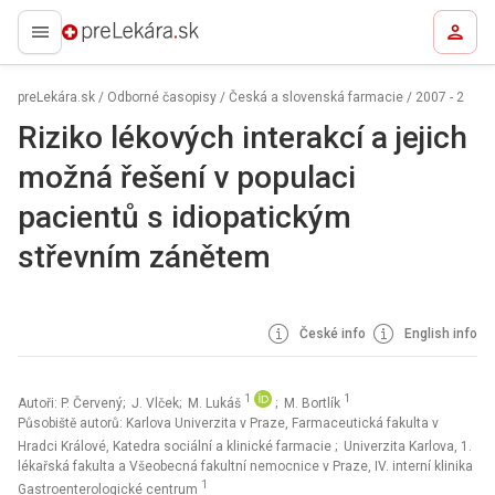
preLekára.sk
preLekára.sk
/
Odborné časopisy
/
Česká a slovenská farmacie
/
2007 - 2
Riziko lékových interakcí a jejich
možná řešení v populaci
pacientů s idiopatickým
střevním zánětem
České info
English info
1
1
Autoři: P. Červený; J. Vlček; M. Lukáš
; M. Bortlík
Působiště autorů: Karlova Univerzita v Praze, Farmaceutická fakulta v
Hradci Králové, Katedra sociální a klinické farmacie
; Univerzita Karlova, 1.
lékařská fakulta a Všeobecná fakultní nemocnice v Praze, IV. interní klinika
1
Gastroenterologické centrum