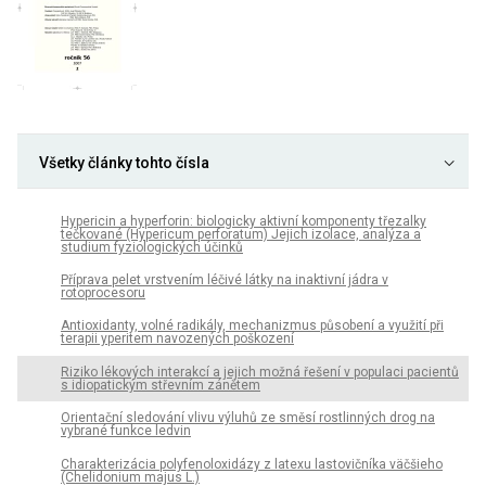
Všetky články tohto čísla
Hypericin a hyperforin: biologicky aktivní komponenty třezalky
tečkované (Hypericum perforatum) Jejich izolace, analýza a
studium fyziologických účinků
Příprava pelet vrstvením léčivé látky na inaktivní jádra v
rotoprocesoru
Antioxidanty, volné radikály, mechanizmus působení a využití při
terapii yperitem navozených poškození
Riziko lékových interakcí a jejich možná řešení v populaci pacientů
s idiopatickým střevním zánětem
Orientační sledování vlivu výluhů ze směsí rostlinných drog na
vybrané funkce ledvin
Charakterizácia polyfenoloxidázy z latexu lastovičníka väčšieho
(Chelidonium majus L.)