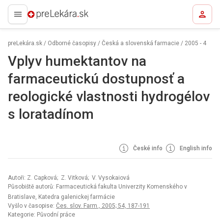
preLekára.sk
preLekára.sk
/
Odborné časopisy
/
Česká a slovenská farmacie
/
2005 - 4
Vplyv humektantov na
farmaceutickú dostupnosť a
reologické vlastnosti hydrogélov
s loratadínom
České info
English info
Autoři: Z. Capková; Z. Vitková; V. Vysokaiová
Působiště autorů: Farmaceutická fakulta Univerzity Komenského v
Bratislave, Katedra galenickej farmácie
Vyšlo v časopise:
Čes. slov. Farm., 2005; 54, 187-191
Kategorie: Původní práce