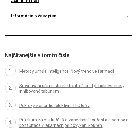
Aktuálne číslo
Informácie o časopise
Najčítanejšie v tomto čísle
Metody umělé inteligence: Nový trend ve farmacii
Srovnávání účinnosti reaktivátorů acetylcholinesterasy
inhibované tabunem
Pokroky v enantioselektivní TLC léčiv
Průzkum zájmu kuřáků o zanechání kouření a o pomoc a
konzultace v lékárnách při odvykání kouření