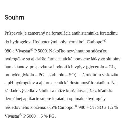
Souhrn
Príspevok je zameraný na formulácia antihistaminika loratadínu
®
do hydrogélov. Hodnotenými polymérmi boli Carbopol
®
980 a Vivastar
P 5000. Nakoľko nevyhnutnou súčasťou
hydrogélov sú aj ďalšie farmaceutické pomocné látky zo skupiny
humektantov, príspevku sa hodnotí ich vplyv (glycerolu –⁠ GL,
propylénglykolu –⁠ PG a sorbitolu –⁠ SO) na štruktúrnu viskozitu
a pH hydrogélov a aj farmaceutickú dostupnosť loratadínu. Na
základe výsledkov štúdie sa môže konštatovať, že z hľadiska
dermálnej aplikácie sú pre loratadín optimálne hydrogély
®
následovného zloženia: 0,5% Carbopol
980 + 5% SO a 1,5 %
®
Vivastar
P 5000 + 5 % PG.