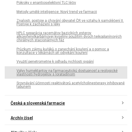
Pokroky v enantioselektivní TLC léčiv
Metody umělé inteligence: Nový trend ve farmacii
Znalosti, postoje a chování obyvatel ČR ve vztahu k samoléčení II.
Postoje k zacházení s léky
HPLC separácia racemátov bazických esterov
alkoxyfenylkarbámovej kyseliny použitím dvoch teikoplanínových
chirálnych stacionárnych fáz
Průzkum zájmu kuřáků o zanechání kouření a o pomoc a
konzultace v lékárnách při odvykání kouření
Využití penetrometrie k odhadu rychlosti sypání
Vplyv humektantov na farmaceutickú dostupnosť a reologické
vlastnosti hydrogélov s loratadínom
Srovnávání účinnosti reaktivátorů acetylcholinesterasy inhibované
tabunem
Česká a slovenská farmacie
Archív čísel