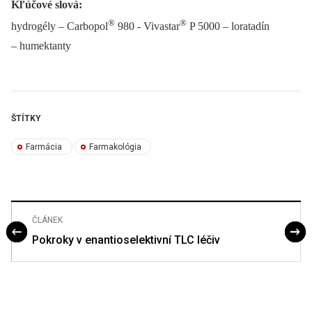
Kľúčové slová:
®
®
hydrogély –⁠ Carbopol
980 -⁠ Vivastar
P 5000 –⁠ loratadín
–⁠ humektanty
ŠTÍTKY
Farmácia
Farmakológia
ČLÁNEK
Pokroky v enantioselektivní TLC léčiv