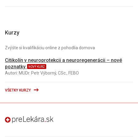
Kurzy
Zvýšte si kvalifikáciu online z pohodlia domova
Citikolín v neuroprotekcii a neuroregenerácii – nové
poznatky
NOVÝ KURZ
Autori: MUDr. Petr Výborný, CSc., FEBO
VŠETKY KURZY
preLekára.sk