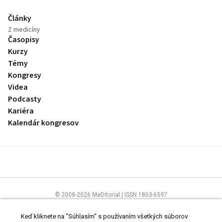
Články
Z medicíny
Časopisy
Kurzy
Témy
Kongresy
Videa
Podcasty
Kariéra
Kalendár kongresov
© 2008-2026 MeDitorial | ISSN 1803-6597
Stránky preLekára.sk sú určené výhradne odborníkom v zdravotníctve.
Čítajte
prehlásenie
a
Zásady spracovania osobných údajov
.
Keď kliknete na "Súhlasím" s používaním všetkých súborov