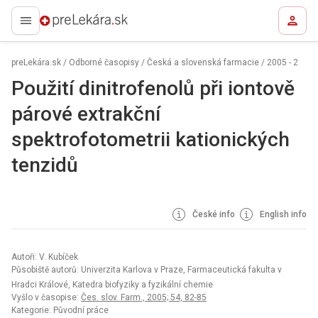
preLekára.sk
preLekára.sk
/
Odborné časopisy
/
Česká a slovenská farmacie
/
2005 - 2
Použití dinitrofenolů při iontově
párové extrakční
spektrofotometrii kationických
tenzidů
České info
English info
Autoři: V. Kubíček
Působiště autorů: Univerzita Karlova v Praze, Farmaceutická fakulta v
Hradci Králové, Katedra biofyziky a fyzikální chemie
Vyšlo v časopise:
Čes. slov. Farm., 2005; 54, 82-85
Kategorie: Původní práce