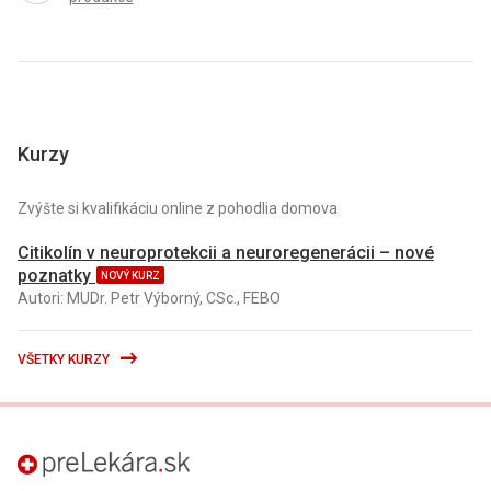
Kurzy
Zvýšte si kvalifikáciu online z pohodlia domova
Citikolín v neuroprotekcii a neuroregenerácii – nové
poznatky
NOVÝ KURZ
Autori: MUDr. Petr Výborný, CSc., FEBO
VŠETKY KURZY
preLekára.sk