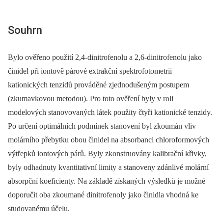
Souhrn
Bylo ověřeno použití 2,4-dinitrofenolu a 2,6-dinitrofenolu jako
činidel při iontově párové extrakční spektrofotometrii
kationických tenzidů prováděné zjednodušeným postupem
(zkumavkovou metodou). Pro toto ověření byly v roli
modelových stanovovaných látek použity čtyři kationické tenzidy.
Po určení optimálních podmínek stanovení byl zkoumán vliv
molárního přebytku obou činidel na absorbanci chloroformových
výtřepků iontových párů. Byly zkonstruovány kalibrační křivky,
byly odhadnuty kvantitativní limity a stanoveny zdánlivé molární
absorpční koeficienty. Na základě získaných výsledků je možné
doporučit oba zkoumané dinitrofenoly jako činidla vhodná ke
studovanému účelu.