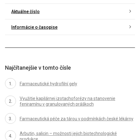
Aktuálne číslo
Informácie o časopise
Najčítanejšie v tomto čísle
Farmaceutické hydrofilní gely
Využitie kapilárnej izotachoforézy na stanovenie
feniramínu v granulovaných práškoch
Farmaceutická péče za tárou v podmínkách české lékárny
Arbutin, salicin – možnosti jejich biotechnologické
produkce