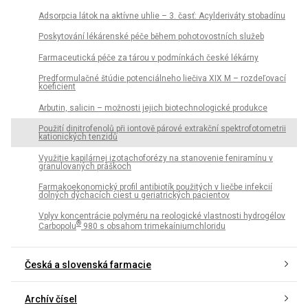
Adsorpcia látok na aktívne uhlie – 3. časť: Acylderiváty stobadínu
Poskytování lékárenské péče během pohotovostních služeb
Farmaceutická péče za tárou v podmínkách české lékárny
Predformulačné štúdie potenciálneho liečiva XIX M – rozdeľovací
koeficient
Arbutin, salicin – možnosti jejich biotechnologické produkce
Použití dinitrofenolů při iontově párové extrakční spektrofotometrii
kationických tenzidů
Využitie kapilárnej izotachoforézy na stanovenie feniramínu v
granulovaných práškoch
Farmakoekonomický profil antibiotík použitých v liečbe infekcií
dolných dýchacích ciest u geriatrických pacientov
Vplyv koncentrácie polyméru na reologické vlastnosti hydrogélov
®
Carbopolu
980 s obsahom trimekaíniumchloridu
Česká a slovenská farmacie
Archív čísel