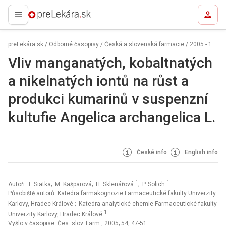
preLekára.sk
preLekára.sk
/
Odborné časopisy
/
Česká a slovenská farmacie
/
2005 - 1
Vliv manganatých, kobaltnatých
a nikelnatých iontů na růst a
produkci kumarinů v suspenzní
kultufie Angelica archangelica L.
České info
English info
1
1
Autoři: T. Siatka; M. Kašparová; H. Sklenářová
; P. Solich
Působiště autorů: Katedra farmakognozie Farmaceutické fakulty Univerzity
Karlovy, Hradec Králové
; Katedra analytické chemie Farmaceutické fakulty
1
Univerzity Karlovy, Hradec Králové
Vyšlo v časopise:
Čes. slov. Farm., 2005; 54, 47-51