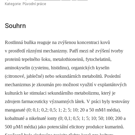
Kategorie: Původní práce
Souhrn
Rostlinná buňka reaguje na zvýšenou koncentraci kovů
v prostředí různými mechanizmy. Patří mezi ně zvýšení tvorby
proteinů tepelného šoku, metalothioneinů, fytochelatinů,
aminokyselin (cysteinu, histidinu), organických kyselin
(citronové, jablečné) nebo sekundárních metabolitů. Poslední
mechanizmus je zkoumán pro možnost využití v explantátových
kulturách ke stimulaci sekundárního metabolizmu, který je
zdrojem farmaceuticky významných látek. V práci byly testovány
manganaté (0; 0,1; 0,2; 0,5; 1; 2; 5; 10; 20 a 50 mM/l média),
kobaltnaté a nikelnaté ionty (0; 0,1; 0,5; 1; 5; 10; 50; 100; 200 a
500 μM/l média) jako potenciální elicitory produkce kumarinů.