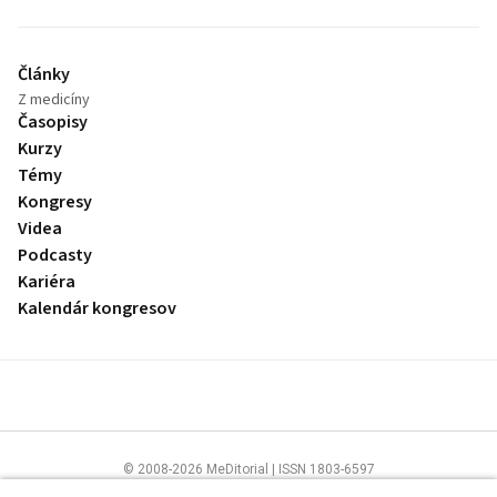
Články
Z medicíny
Časopisy
Kurzy
Témy
Kongresy
Videa
Podcasty
Kariéra
Kalendár kongresov
© 2008-2026 MeDitorial | ISSN 1803-6597
Stránky preLekára.sk sú určené výhradne odborníkom v zdravotníctve.