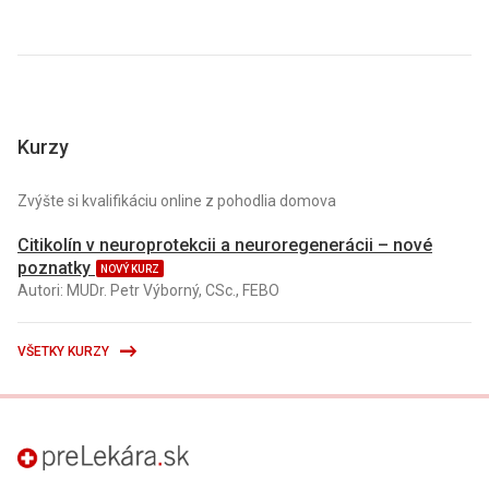
Kurzy
Zvýšte si kvalifikáciu online z pohodlia domova
Citikolín v neuroprotekcii a neuroregenerácii – nové
poznatky
NOVÝ KURZ
Autori: MUDr. Petr Výborný, CSc., FEBO
VŠETKY KURZY
preLekára.sk