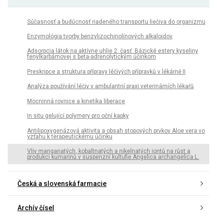
Súčasnosť a budúcnosť riadeného transportu liečiva do organizmu
Enzymológia tvorby benzylizochinolínových alkaloidov
Adsorpcia látok na aktívne uhlie 2. časť. Bázické estery kyseliny
fenylkarbámovej s beta-adrenolytickým účinkom
Preskripce a struktura přípravy léčivých přípravků v lékárně II
Analýza používání léčiv v ambulantní praxi veterinárních lékařů
Mocninná rovnice a kinetika liberace
In situ gelující polymery pro oční kapky
Antilipoxygenázová aktivita a obsah stopových prvkov Aloe vera vo
vzťahu k terapeutickému účinku
Vliv manganatých, kobaltnatých a nikelnatých iontů na růst a
produkci kumarinů v suspenzní kultufie Angelica archangelica L.
Česká a slovenská farmacie
Archív čísel