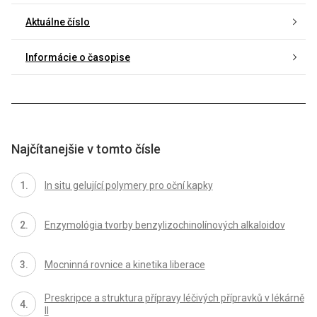
Aktuálne číslo
Informácie o časopise
Najčítanejšie v tomto čísle
In situ gelující polymery pro oční kapky
Enzymológia tvorby benzylizochinolínových alkaloidov
Mocninná rovnice a kinetika liberace
Preskripce a struktura přípravy léčivých přípravků v lékárně
II