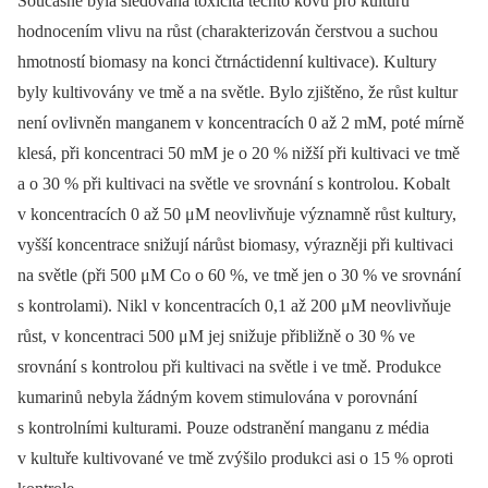
Současně byla sledována toxicita těchto kovů pro kulturu
hodnocením vlivu na růst (charakterizován čerstvou a suchou
hmotností biomasy na konci čtrnáctidenní kultivace). Kultury
byly kultivovány ve tmě a na světle. Bylo zjištěno, že růst kultur
není ovlivněn manganem v koncentracích 0 až 2 mM, poté mírně
klesá, při koncentraci 50 mM je o 20 % nižší při kultivaci ve tmě
a o 30 % při kultivaci na světle ve srovnání s kontrolou. Kobalt
v koncentracích 0 až 50 μM neovlivňuje významně růst kultury,
vyšší koncentrace snižují nárůst biomasy, výrazněji při kultivaci
na světle (při 500 μM Co o 60 %, ve tmě jen o 30 % ve srovnání
s kontrolami). Nikl v koncentracích 0,1 až 200 μM neovlivňuje
růst, v koncentraci 500 μM jej snižuje přibližně o 30 % ve
srovnání s kontrolou při kultivaci na světle i ve tmě. Produkce
kumarinů nebyla žádným kovem stimulována v porovnání
s kontrolními kulturami. Pouze odstranění manganu z média
v kultuře kultivované ve tmě zvýšilo produkci asi o 15 % oproti