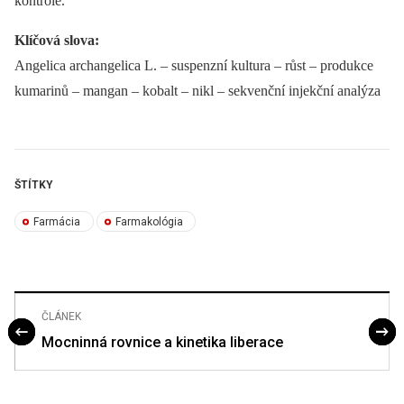
kontrole.
Klíčová slova:
Angelica archangelica L. –⁠ suspenzní kultura –⁠ růst –⁠ produkce
kumarinů –⁠ mangan –⁠ kobalt –⁠ nikl –⁠ sekvenční injekční analýza
ŠTÍTKY
Farmácia
Farmakológia
ČLÁNEK
Mocninná rovnice a kinetika liberace