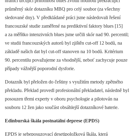
hranici určující přítomnost blues zvolili hodnotu překračující
průměrný skór dotazníku MBQ pro celý soubor (za všechny
sledované dny). V předkládané práci jsme následovali řešení
francouzské studie zaměřené na prediktivní faktory blues [15]
a za měřítko intenzivních blues jsme určili skór nad 90. percentil;
ve studii francouzských autorů byl zjištěn cut-off 12 bodů, na
základě našich dat byl cut-off stanoven na 10 bodů. Kritérium
90. percentilu považujeme za vhodnější, neboť zachycuje pouze
případy vážnější poporodní dysforie.
Dotazník byl přeložen do češtiny s využitím metody zpětného
překladu. Překlad provedl profesionální překladatel, následně byl
posouzen třemi experty v oboru psychologie a pilotován na
souboru 12 žen jako součást obsáhlejší dotazníkové baterie.
Edinburská škála postnatální deprese (EPDS)
EPDS je sebeposuzovací desetipoložková škála, která