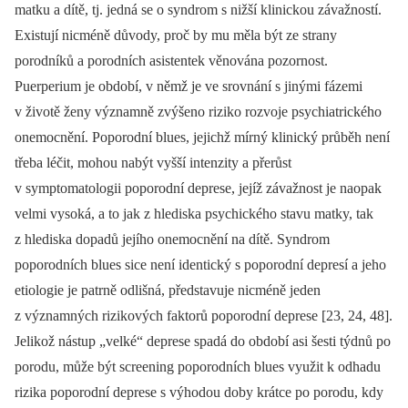
matku a dítě, tj. jedná se o syndrom s nižší klinickou závažností.
Existují nicméně důvody, proč by mu měla být ze strany
porodníků a porodních asistentek věnována pozornost.
Puerperium je období, v němž je ve srovnání s jinými fázemi
v životě ženy významně zvýšeno riziko rozvoje psychiatrického
onemocnění. Poporodní blues, jejichž mírný klinický průběh není
třeba léčit, mohou nabýt vyšší intenzity a přerůst
v symptomatologii poporodní deprese, jejíž závažnost je naopak
velmi vysoká, a to jak z hlediska psychického stavu matky, tak
z hlediska dopadů jejího onemocnění na dítě. Syndrom
poporodních blues sice není identický s poporodní depresí a jeho
etiologie je patrně odlišná, představuje nicméně jeden
z významných rizikových faktorů poporodní deprese [23, 24, 48].
Jelikož nástup „velké“ deprese spadá do období asi šesti týdnů po
porodu, může být screening poporodních blues využit k odhadu
rizika poporodní deprese s výhodou doby krátce po porodu, kdy