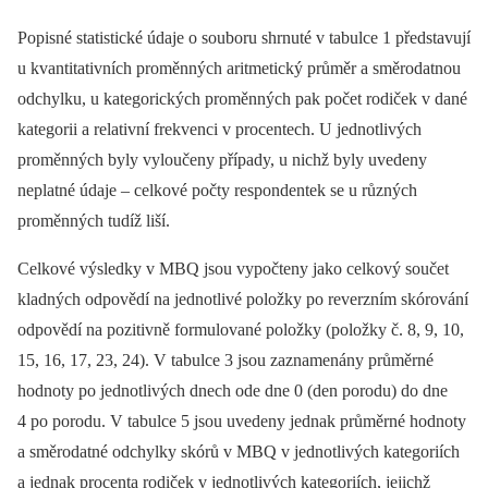
Popisné statistické údaje o souboru shrnuté v tabulce 1 představují
u kvantitativních proměnných aritmetický průměr a směrodatnou
odchylku, u kategorických proměnných pak počet rodiček v dané
kategorii a relativní frekvenci v procentech. U jednotlivých
proměnných byly vyloučeny případy, u nichž byly uvedeny
neplatné údaje –⁠ celkové počty respondentek se u různých
proměnných tudíž liší.
Celkové výsledky v MBQ jsou vypočteny jako celkový součet
kladných odpovědí na jednotlivé položky po reverzním skórování
odpovědí na pozitivně formulované položky (položky č. 8, 9, 10,
15, 16, 17, 23, 24). V tabulce 3 jsou zaznamenány průměrné
hodnoty po jednotlivých dnech ode dne 0 (den porodu) do dne
4 po porodu. V tabulce 5 jsou uvedeny jednak průměrné hodnoty
a směrodatné odchylky skórů v MBQ v jednotlivých kategoriích
a jednak procenta rodiček v jednotlivých kategoriích, jejichž