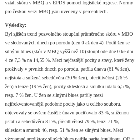
vztah skóru v MBQ a v EPDS pomocí logistické regrese. Normy
pro českou verzi MBQ jsou uvedeny v percentilech.
Výsledky:
Byl zjištěn trend pozvolného stoupání průměrného skóru v MBQ
ve sledovaných dnech po porodu (den 0 až den 4). Podíl žen se
silnými blues (skór v MBQ vyšší než 10) stoupl ode dne 0 ke dni
4 ze 7,3 % na 14,55 %. Mezi nejčastější pocity a stavy, které ženy
prožívaly v prvních dnech po porodu, patřila únava (61 % žen),
nejistota a snížená sebedůvěra (30 % žen), přecitlivělost (26 %
žen) a tenze (19 % žen); pocity skleslosti a smutku udalo 6,5 %,
resp. 7 % žen. U žen se silnými blues patřily mezi
nejfrekventovanější podobné pocity jako u celého souboru,
objevovaly se ovšem častěji: únavu pociťovalo 83 %, sníženou
jistotu a sebedůvěru 81 %, přecitlivělost 79 %, tenzi 71 %;
skleslost a smutek 46, resp. 51 % žen se silnými blues. Mezi
významné prediktory silných blues patřila parita (multipara, OR =