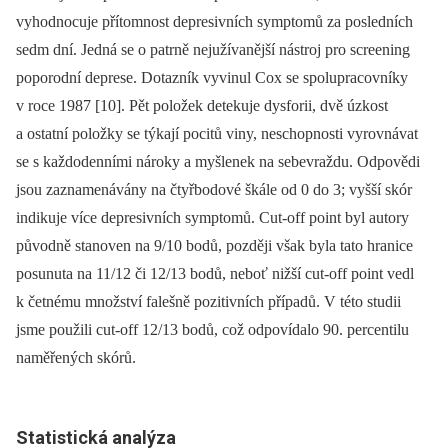
vyhodnocuje přítomnost depresivních symptomů za posledních
sedm dní. Jedná se o patrně nejužívanější nástroj pro screening
poporodní deprese. Dotazník vyvinul Cox se spolupracovníky
v roce 1987 [10]. Pět položek detekuje dysforii, dvě úzkost
a ostatní položky se týkají pocitů viny, neschopnosti vyrovnávat
se s každodenními nároky a myšlenek na sebevraždu. Odpovědi
jsou zaznamenávány na čtyřbodové škále od 0 do 3; vyšší skór
indikuje více depresivních symptomů. Cut-off point byl autory
původně stanoven na 9/10 bodů, později však byla tato hranice
posunuta na 11/12 či 12/13 bodů, neboť nižší cut-off point vedl
k četnému množství falešně pozitivních případů. V této studii
jsme použili cut-off 12/13 bodů, což odpovídalo 90. percentilu
naměřených skórů.
Statistická analýza