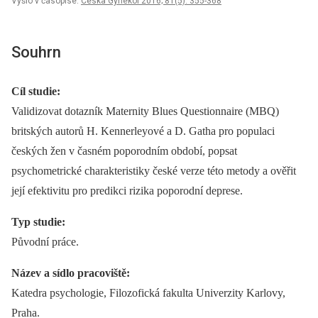
Vyšlo v časopise:
Ceska Gynekol 2016; 81(5): 355-368
Souhrn
Cíl studie:
Validizovat dotazník Maternity Blues Questionnaire (MBQ)
britských autorů H. Kennerleyové a D. Gatha pro populaci
českých žen v časném poporodním období, popsat
psychometrické charakteristiky české verze této metody a ověřit
její efektivitu pro predikci rizika poporodní deprese.
Typ studie:
Původní práce.
Název a sídlo pracoviště:
Katedra psychologie, Filozofická fakulta Univerzity Karlovy,
Praha.