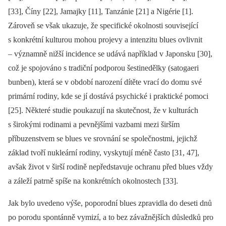
[33], Číny [22], Jamajky [11], Tanzánie [21] a Nigérie [1].
Zároveň se však ukazuje, že specifické okolnosti související
s konkrétní kulturou mohou projevy a intenzitu blues ovlivnit
–⁠ významně nižší incidence se udává například v Japonsku [30],
což je spojováno s tradiční podporou šestinedělky (satogaeri
bunben), která se v období narození dítěte vrací do domu své
primární rodiny, kde se jí dostává psychické i praktické pomoci
[25]. Některé studie poukazují na skutečnost, že v kulturách
s širokými rodinami a pevnějšími vazbami mezi širším
příbuzenstvem se blues ve srovnání se společnostmi, jejichž
základ tvoří nukleární rodiny, vyskytují méně často [31, 47],
avšak život v širší rodině nepředstavuje ochranu před blues vždy
a záleží patrně spíše na konkrétních okolnostech [33].
Jak bylo uvedeno výše, poporodní blues zpravidla do deseti dnů
po porodu spontánně vymizí, a to bez závažnějších důsledků pro