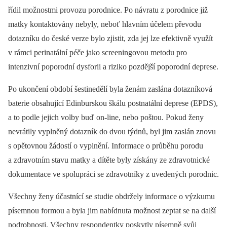
řídil možnostmi provozu porodnice. Po návratu z porodnice již
matky kontaktovány nebyly, neboť hlavním účelem převodu
dotazníku do české verze bylo zjistit, zda jej lze efektivně využít
v rámci perinatální péče jako screeningovou metodu pro
intenzivní poporodní dysforii a riziko pozdější poporodní deprese.
Po ukončení období šestinedělí byla ženám zaslána dotazníková
baterie obsahující Edinburskou škálu postnatální deprese (EPDS),
a to podle jejich volby buď on-line, nebo poštou. Pokud ženy
nevrátily vyplněný dotazník do dvou týdnů, byl jim zaslán znovu
s opětovnou žádostí o vyplnění. Informace o průběhu porodu
a zdravotním stavu matky a dítěte byly získány ze zdravotnické
dokumentace ve spolupráci se zdravotníky z uvedených porodnic.
Všechny ženy účastnící se studie obdržely informace o výzkumu
písemnou formou a byla jim nabídnuta možnost zeptat se na další
podrobnosti. Všechny respondentky poskytly písemně svůj