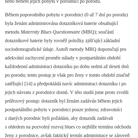
nebo během jejich pobytu v porodnici po porodu.
Během poporodního pobytu v porodnici (0 až 7 dní po porodu)
byla ženám administrována dotazníková baterie obsahující
metodu
Maternity Blues Questionnaire
(MBQ); součástí
dotazníkové baterie byly rovněž položky zjišťující základní
sociodemografické údaje. Autoři metody MBQ doporučují pro
adekvátní zachycení proměn nálady v postpartálním období
každodenní administraci dotazníku po dobu sedmi až deseti dnů
po porodu; tento postup je však pro ženy v tomto období značně
zatěžující [14] a předpokládá navíc administraci dotazníku i po
jejich návratu z porodnice domů. V této studii jsme proto zvolili
průřezový postup: dotazník byl ženám zadáván během jejich
postpartálního pobytu v porodnici pouze jednou; zdravotníci
z daných porodnic byli požádáni, aby dotazník zadávali
s ohledem na pozvolný rozvoj blues co nejblíže termínu odchodu
ženy z porodnice, avšak faktický termín administrace se zároveň