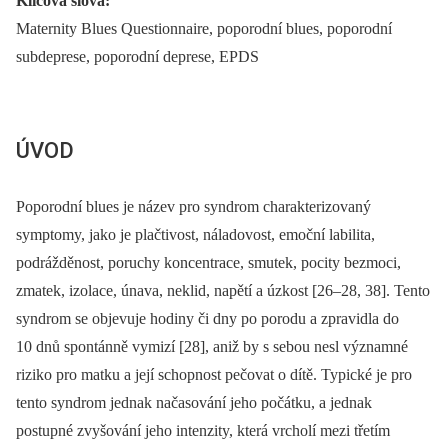
Klíčová slova:
Maternity Blues Questionnaire, poporodní blues, poporodní
subdeprese, poporodní deprese, EPDS
ÚVOD
Poporodní blues je název pro syndrom charakterizovaný
symptomy, jako je plačtivost, náladovost, emoční labilita,
podrážděnost, poruchy koncentrace, smutek, pocity bezmoci,
zmatek, izolace, únava, neklid, napětí a úzkost [26–28, 38]. Tento
syndrom se objevuje hodiny či dny po porodu a zpravidla do
10 dnů spontánně vymizí [28], aniž by s sebou nesl významné
riziko pro matku a její schopnost pečovat o dítě. Typické je pro
tento syndrom jednak načasování jeho počátku, a jednak
postupné zvyšování jeho intenzity, která vrcholí mezi třetím