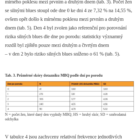
mírného poklesu mezi prvním a druhým dnem (tab. 3). Počet žen
se silnými blues stoupl ode dne 0 ke dni 4 ze 7,32 % na 14,55 %,
ovšem opět došlo k mírnému poklesu mezi prvním a druhým
dnem (tab. 5). Den 4 byl zvolen jako referenční pro porovnání
rizika silných blues dle dne po porodu: statisticky významný
rozdíl byl zjištěn pouze mezi druhým a čtvrtým dnem
–⁠ v den 2 bylo riziko silných blues sníženo o 61 % (tab. 5).
Tab. 3. Průměrné skóry dotazníku MBQ podle dní po porodu
N = počet žen, které daný den vyplnily MBQ; HS = hrubý skór; SD = směrodatná
odchylka
V tabulce 4 jsou zachyceny relativní frekvence jednotlivých