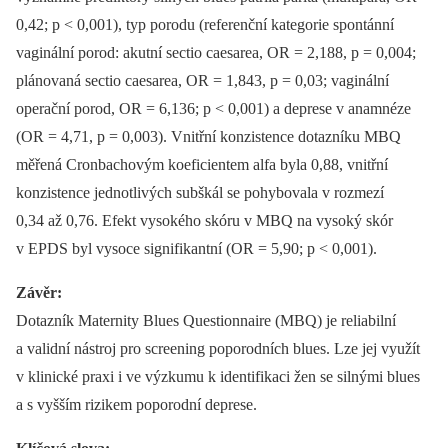
0,42; p < 0,001), typ porodu (referenční kategorie spontánní
vaginální porod: akutní sectio caesarea, OR = 2,188, p = 0,004;
plánovaná sectio caesarea, OR = 1,843, p = 0,03; vaginální
operační porod, OR = 6,136; p < 0,001) a deprese v anamnéze
(OR = 4,71, p = 0,003). Vnitřní konzistence dotazníku MBQ
měřená Cronbachovým koeficientem alfa byla 0,88, vnitřní
konzistence jednotlivých subškál se pohybovala v rozmezí
0,34 až 0,76. Efekt vysokého skóru v MBQ na vysoký skór
v EPDS byl vysoce signifikantní (OR = 5,90; p < 0,001).
Závěr:
Dotazník Maternity Blues Questionnaire (MBQ) je reliabilní
a validní nástroj pro screening poporodních blues. Lze jej využít
v klinické praxi i ve výzkumu k identifikaci žen se silnými blues
a s vyšším rizikem poporodní deprese.