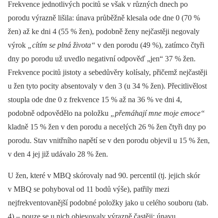
Frekvence jednotlivých pocitů se však v různých dnech po
porodu výrazně lišila: únava průběžně klesala ode dne 0 (70 %
žen) až ke dni 4 (55 % žen), podobně ženy nejčastěji negovaly
výrok
„cítím se plná života“
v den porodu (49 %), zatímco čtyři
dny po porodu už uvedlo negativní odpověď „jen“ 37 % žen.
Frekvence pocitů jistoty a sebedůvěry kolísaly, přičemž nejčastěji
u žen tyto pocity absentovaly v den 3 (u 34 % žen). Přecitlivělost
stoupla ode dne 0 z frekvence 15 % až na 36 % ve dni 4,
podobně odpovědělo na položku
„přemáhají mne moje emoce“
kladně 15 % žen v den porodu a necelých 26 % žen čtyři dny po
porodu. Stav vnitřního napětí se v den porodu objevil u 15 % žen,
v den 4 jej již udávalo 28 % žen.
U žen, které v MBQ skórovaly nad 90. percentil (tj. jejich skór
v MBQ se pohyboval od 11 bodů výše), patřily mezi
nejfrekventovanější podobné položky jako u celého souboru (tab.
4) –⁠ pouze se u nich objevovaly výrazně častěji: únavu