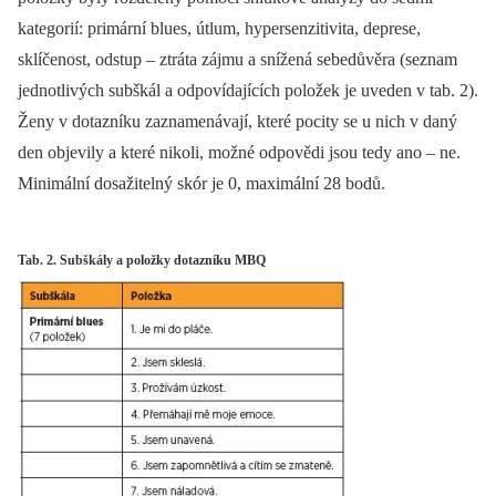
kategorií: primární blues, útlum, hypersenzitivita, deprese,
sklíčenost, odstup –⁠ ztráta zájmu a snížená sebedůvěra (seznam
jednotlivých subškál a odpovídajících položek je uveden v tab. 2).
Ženy v dotazníku zaznamenávají, které pocity se u nich v daný
den objevily a které nikoli, možné odpovědi jsou tedy ano –⁠ ne.
Minimální dosažitelný skór je 0, maximální 28 bodů.
Tab. 2. Subškály a položky dotazníku MBQ