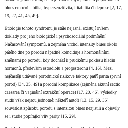
blues emoční labilita, hypersenzitivita, iritabilita či deprese [2, 17,
19, 27, 41, 45, 49].
Etiologie tohoto syndromu je stále nejasná, existují ovšem
doklady pro jeho biologické i psychosociální podmínění.
Načasování symptomů, a zejména vrchol intenzity blues okolo
pátého dne po porodu nápadně koinciduje s hormonálními
změnami po porodu, kdy dochází k prudkému poklesu hladin
hormonů, především estradiolu a progesteronu [4, 16]. Mezi
nejčastěji udávané porodnické rizikové faktory patří parita (první
porod) [34, 35, 49] a porodní komplikace (zejména akutní sectio
caesarea či vaginální extrakční operace) [17, 20, 46], výsledky
studií však nejsou jednotné: někteří autoři [13, 15, 29, 35]
souvislost způsobu porodu s intenzitou blues nezjistili a objevily
se i studie popírající vliv parity [15, 29].