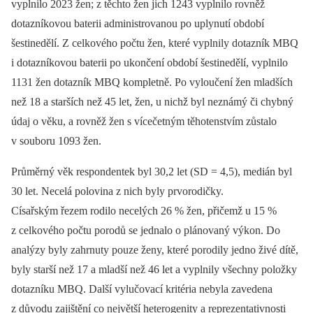
vyplnilo 2023 žen; z těchto žen jich 1243 vyplnilo rovněž
dotazníkovou baterii administrovanou po uplynutí období
šestinedělí. Z celkového počtu žen, které vyplnily dotazník MBQ
i dotazníkovou baterii po ukončení období šestinedělí, vyplnilo
1131 žen dotazník MBQ kompletně. Po vyloučení žen mladších
než 18 a starších než 45 let, žen, u nichž byl neznámý či chybný
údaj o věku, a rovněž žen s vícečetným těhotenstvím zůstalo
v souboru 1093 žen.
Průměrný věk respondentek byl 30,2 let (SD = 4,5), medián byl
30 let. Necelá polovina z nich byly prvorodičky.
Císařským řezem rodilo necelých 26 % žen, přičemž u 15 %
z celkového počtu porodů se jednalo o plánovaný výkon. Do
analýzy byly zahrnuty pouze ženy, které porodily jedno živé dítě,
byly starší než 17 a mladší než 46 let a vyplnily všechny položky
dotazníku MBQ. Další vylučovací kritéria nebyla zavedena
z důvodu zajištění co největší heterogenity a reprezentativnosti