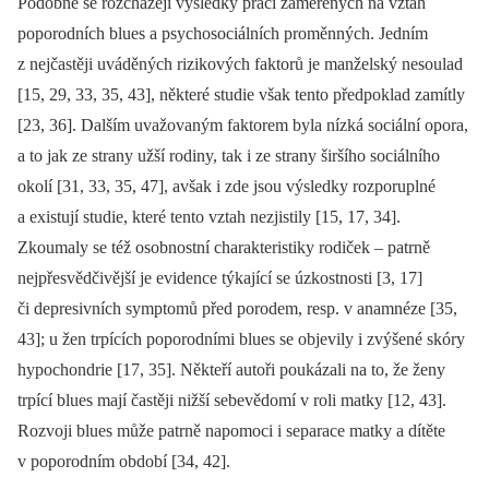
Podobně se rozcházejí výsledky prací zaměřených na vztah
poporodních blues a psychosociálních proměnných. Jedním
z nejčastěji uváděných rizikových faktorů je manželský nesoulad
[15, 29, 33, 35, 43], některé studie však tento předpoklad zamítly
[23, 36]. Dalším uvažovaným faktorem byla nízká sociální opora,
a to jak ze strany užší rodiny, tak i ze strany širšího sociálního
okolí [31, 33, 35, 47], avšak i zde jsou výsledky rozporuplné
a existují studie, které tento vztah nezjistily [15, 17, 34].
Zkoumaly se též osobnostní charakteristiky rodiček –⁠ patrně
nejpřesvědčivější je evidence týkající se úzkostnosti [3, 17]
či depresivních symptomů před porodem, resp. v anamnéze [35,
43]; u žen trpících poporodními blues se objevily i zvýšené skóry
hypochondrie [17, 35]. Někteří autoři poukázali na to, že ženy
trpící blues mají častěji nižší sebevědomí v roli matky [12, 43].
Rozvoji blues může patrně napomoci i separace matky a dítěte
v poporodním období [34, 42].