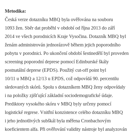
Metodika:
Česká verze dotazníku MBQ byla ověřována na souboru
1093 žen. Sběr dat proběhl v období od října 2013 do září
2014 ve všech porodnicích Kraje Vysočina. Dotazník MBQ byl
ženám administrován jednorázově během jejich poporodního
pobytu v porodnici. Po ukončení období šestinedělí byl proveden
screening poporodní deprese pomocí Edinburské škály
postnatální deprese (EPDS). Použitý cut-off point byl
10/11 u MBQ a 12/13 u EPDS, což odpovídá 90. percentilu
sledovaných skórů. Spolu s dotazníkem MBQ ženy odpovídaly
i na položky zjišťující základní sociodemografické údaje.
Prediktory vysokého skóru v MBQ byly určeny pomocí
logistické regrese. Vnitřní konzistence celého dotazníku MBQ
i jeho jednotlivých subškál byla měřena Cronbachovým
koeficientem alfa. Při ověřování validity nástroje byl analyzován