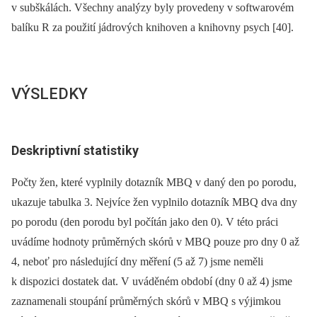
v subškálách. Všechny analýzy byly provedeny v softwarovém
balíku R za použití jádrových knihoven a knihovny psych [40].
VÝSLEDKY
Deskriptivní statistiky
Počty žen, které vyplnily dotazník MBQ v daný den po porodu,
ukazuje tabulka 3. Nejvíce žen vyplnilo dotazník MBQ dva dny
po porodu (den porodu byl počítán jako den 0). V této práci
uvádíme hodnoty průměrných skórů v MBQ pouze pro dny 0 až
4, neboť pro následující dny měření (5 až 7) jsme neměli
k dispozici dostatek dat. V uváděném období (dny 0 až 4) jsme
zaznamenali stoupání průměrných skórů v MBQ s výjimkou