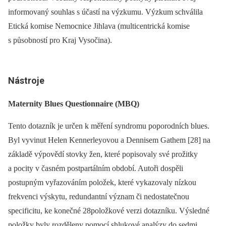
informovaný souhlas s účastí na výzkumu. Výzkum schválila
Etická komise Nemocnice Jihlava (multicentrická komise
s působností pro Kraj Vysočina).
Nástroje
Maternity Blues Questionnaire (MBQ)
Tento dotazník je určen k měření syndromu poporodních blues.
Byl vyvinut Helen Kennerleyovou a Dennisem Gathem [28] na
základě výpovědí stovky žen, které popisovaly své prožitky
a pocity v časném postpartálním období. Autoři dospěli
postupným vyřazováním položek, které vykazovaly nízkou
frekvenci výskytu, redundantní význam či nedostatečnou
specificitu, ke konečné 28položkové verzi dotazníku. Výsledné
položky byly rozděleny pomocí shlukové analýzy do sedmi