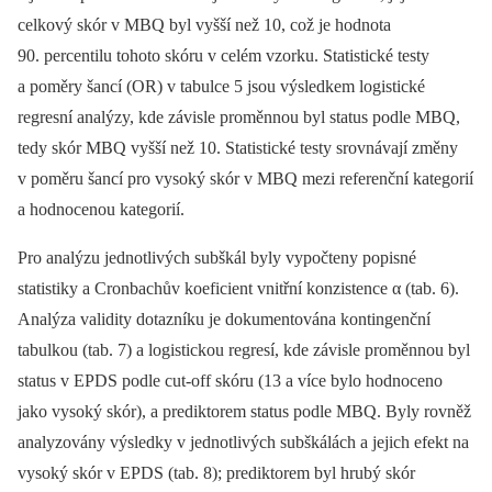
celkový skór v MBQ byl vyšší než 10, což je hodnota
90. percentilu tohoto skóru v celém vzorku. Statistické testy
a poměry šancí (OR) v tabulce 5 jsou výsledkem logistické
regresní analýzy, kde závisle proměnnou byl status podle MBQ,
tedy skór MBQ vyšší než 10. Statistické testy srovnávají změny
v poměru šancí pro vysoký skór v MBQ mezi referenční kategorií
a hodnocenou kategorií.
Pro analýzu jednotlivých subškál byly vypočteny popisné
statistiky a Cronbachův koeficient vnitřní konzistence α (tab. 6).
Analýza validity dotazníku je dokumentována kontingenční
tabulkou (tab. 7) a logistickou regresí, kde závisle proměnnou byl
status v EPDS podle cut-off skóru (13 a více bylo hodnoceno
jako vysoký skór), a prediktorem status podle MBQ. Byly rovněž
analyzovány výsledky v jednotlivých subškálách a jejich efekt na
vysoký skór v EPDS (tab. 8); prediktorem byl hrubý skór