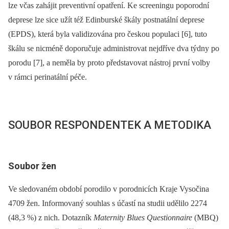
lze včas zahájit preventivní opatření. Ke screeningu poporodní
deprese lze sice užít též Edinburské škály postnatální deprese
(EPDS), která byla validizována pro českou populaci [6], tuto
škálu se nicméně doporučuje administrovat nejdříve dva týdny po
porodu [7], a neměla by proto představovat nástroj první volby
v rámci perinatální péče.
SOUBOR RESPONDENTEK A METODIKA
Soubor žen
Ve sledovaném období porodilo v porodnicích Kraje Vysočina
4709 žen. Informovaný souhlas s účastí na studii udělilo 2274
(48,3 %) z nich. Dotazník
Maternity Blues Questionnaire
(MBQ)