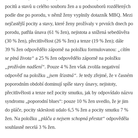
pocitů a stavů u celého souboru žen a u podsouborů rozdělených
podle dne po porodu, v němž ženy vyplnily dotazník MBQ. Mezi
nejčastější pocity a stavy, které ženy prožívaly v prvních dnech po
porodu, patřila únava (61 % žen), nejistota a snížená sebedůvěra
(30 % žen), přecitlivělost (26 % žen) a tenze (19 % žen); dále
39 % žen odpovědělo záporně na položku formulovanou:
„cítím
se plná života“
a 25 % žen odpovědělo záporně na položku
„prožívám nadšení“.
Pouze 4 % žen však zvolila negativní
odpověď na položku
„jsem šťastná“.
Je tedy zřejmé, že v časném
poporodním období dominují spíše stavy únavy, nejistoty,
přecitlivělosti a tenze než pocity smutku, jak by odpovídalo názvu
syndromu „poporodní blues“: pouze 10 % žen uvedlo, že je jim
do pláče, pocity skleslosti udalo 6,5 % žen a pocity smutku 7 %
žen. Na položku
„pláču a nejsem schopná přestat“
odpověděla
souhlasně necelá 3 % žen.