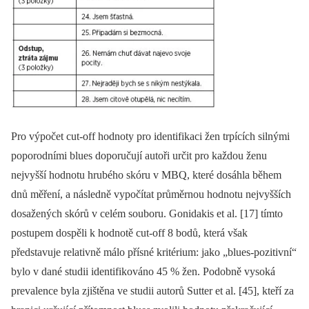
Pro výpočet cut-off hodnoty pro identifikaci žen trpících silnými
poporodními blues doporučují autoři určit pro každou ženu
nejvyšší hodnotu hrubého skóru v MBQ, které dosáhla během
dnů měření, a následně vypočítat průměrnou hodnotu nejvyšších
dosažených skórů v celém souboru. Gonidakis et al. [17] tímto
postupem dospěli k hodnotě cut-off 8 bodů, která však
představuje relativně málo přísné kritérium: jako „blues-pozitivní“
bylo v dané studii identifikováno 45 % žen. Podobně vysoká
prevalence byla zjištěna ve studii autorů Sutter et al. [45], kteří za