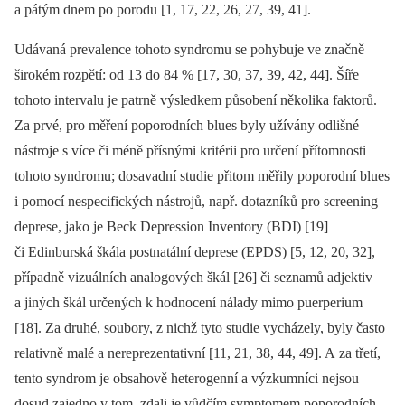
a pátým dnem po porodu [1, 17, 22, 26, 27, 39, 41].
Udávaná prevalence tohoto syndromu se pohybuje ve značně
širokém rozpětí: od 13 do 84 % [17, 30, 37, 39, 42, 44]. Šíře
tohoto intervalu je patrně výsledkem působení několika faktorů.
Za prvé, pro měření poporodních blues byly užívány odlišné
nástroje s více či méně přísnými kritérii pro určení přítomnosti
tohoto syndromu; dosavadní studie přitom měřily poporodní blues
i pomocí nespecifických nástrojů, např. dotazníků pro screening
deprese, jako je Beck Depression Inventory (BDI) [19]
či Edinburská škála postnatální deprese (EPDS) [5, 12, 20, 32],
případně vizuálních analogových škál [26] či seznamů adjektiv
a jiných škál určených k hodnocení nálady mimo puerperium
[18]. Za druhé, soubory, z nichž tyto studie vycházely, byly často
relativně malé a nereprezentativní [11, 21, 38, 44, 49]. A za třetí,
tento syndrom je obsahově heterogenní a výzkumníci nejsou
dosud zajedno v tom, zdali je vůdčím symptomem poporodních