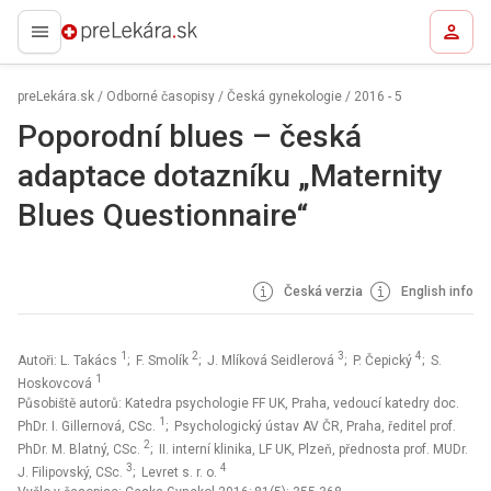
preLekára.sk
preLekára.sk
/
Odborné časopisy
/
Česká gynekologie
/
2016 - 5
Poporodní blues – česká
adaptace dotazníku „Maternity
Blues Questionnaire“
Česká verzia
English info
1
2
3
4
Autoři: L. Takács
; F. Smolík
; J. Mlíková Seidlerová
; P. Čepický
; S.
1
Hoskovcová
Působiště autorů: Katedra psychologie FF UK, Praha, vedoucí katedry doc.
1
PhDr. I. Gillernová, CSc.
; Psychologický ústav AV ČR, Praha, ředitel prof.
2
PhDr. M. Blatný, CSc.
; II. interní klinika, LF UK, Plzeň, přednosta prof. MUDr.
3
4
J. Filipovský, CSc.
; Levret s. r. o.