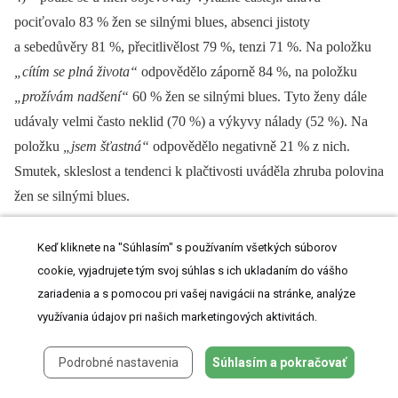
pociťovalo 83 % žen se silnými blues, absenci jistoty
a sebedůvěry 81 %, přecitlivělost 79 %, tenzi 71 %. Na položku
„cítím se plná života“
odpovědělo záporně 84 %, na položku
„prožívám nadšení“
60 % žen se silnými blues. Tyto ženy dále
udávaly velmi často neklid (70 %) a výkyvy nálady (52 %). Na
položku
„jsem šťastná“
odpovědělo negativně 21 % z nich.
Smutek, skleslost a tendenci k plačtivosti uváděla zhruba polovina
žen se silnými blues.
Keď kliknete na "Súhlasím" s používaním všetkých súborov
Tab. 4. Relativní četnosti položek dotazníku MBQ podle dní po porodu, pro celý
cookie, vyjadrujete tým svoj súhlas s ich ukladaním do vášho
soubor a pro podsoubor žen s vysokými skóry v MBQ
zariadenia a s pomocou pri vašej navigácii na stránke, analýze
využívania údajov pri našich marketingových aktivitách.
Podrobné nastavenia
Súhlasím a pokračovať