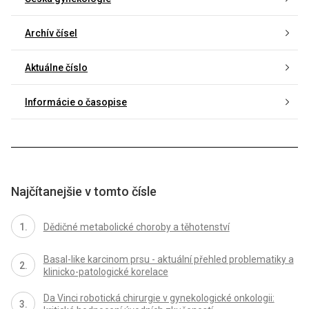
Archív čísel
Aktuálne číslo
Informácie o časopise
Najčítanejšie v tomto čísle
Dědičné metabolické choroby a těhotenství
Basal-like karcinom prsu - aktuální přehled problematiky a
klinicko-patologické korelace
Da Vinci robotická chirurgie v gynekologické onkologii: