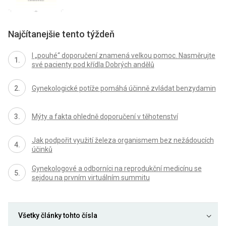
Najčítanejšie tento týždeň
I „pouhé“ doporučení znamená velkou pomoc. Nasměrujte
své pacienty pod křídla Dobrých andělů
Gynekologické potíže pomáhá účinně zvládat benzydamin
Mýty a fakta ohledně doporučení v těhotenství
Jak podpořit využití železa organismem bez nežádoucích
účinků
Gynekologové a odborníci na reprodukční medicínu se
sejdou na prvním virtuálním summitu
Všetky články tohto čísla