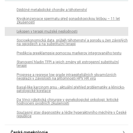
Dědičné metabolické choroby a těhotenství
Kryokonzervace spermatu před gonadotoxickou léčbou – 11 let
zkušeností
Lykopen v terapii mužské neplodnosti
Socioekonomická data, průběh těhotenství a porodu u žen závislých
na opioidech a na substituční terapii
Predikcia preeklampsie pomocou markerov integrovaného testu
Stanovení hladin TFPI a jejich změny při estrogenní substituční
terapii
Progrese a regrese low grade intraepiteliálních skvamózních
neoplazií v závislosti na přítomnosti HPV HR virů
Basal-like karcinom prsu - aktuální přehled problematiky a klinicko-
patologické korelace
Da Vinci robotická chirurgie v gynekologické onkologii: kritické
hodnocení úvodních zkušeností
Současný stav diagnostiky a léčby hyperaktivního měchýře v České
republice
Česká gynekologie