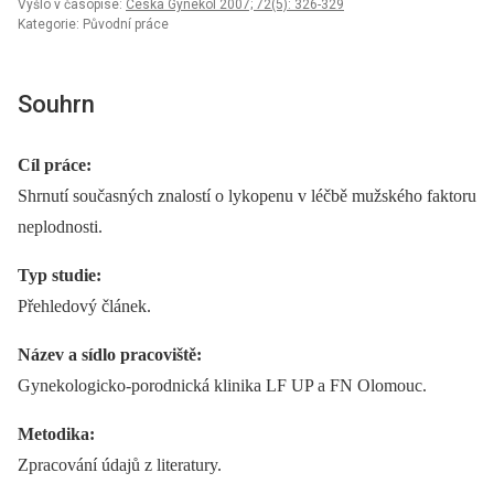
Vyšlo v časopise:
Ceska Gynekol 2007; 72(5): 326-329
Kategorie: Původní práce
Souhrn
Cíl práce:
Shrnutí současných znalostí o lykopenu v léčbě mužského faktoru
neplodnosti.
Typ studie:
Přehledový článek.
Název a sídlo pracoviště:
Gynekologicko-porodnická klinika LF UP a FN Olomouc.
Metodika:
Zpracování údajů z literatury.