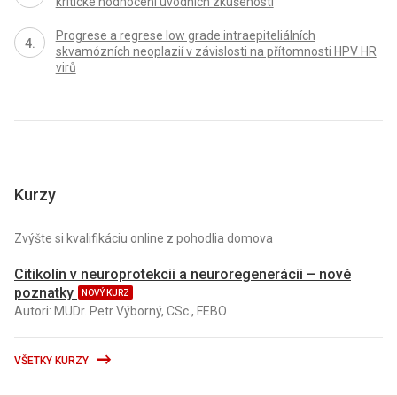
kritické hodnocení úvodních zkušeností
Progrese a regrese low grade intraepiteliálních
skvamózních neoplazií v závislosti na přítomnosti HPV HR
virů
Kurzy
Zvýšte si kvalifikáciu online z pohodlia domova
Citikolín v neuroprotekcii a neuroregenerácii – nové
poznatky
NOVÝ KURZ
Autori: MUDr. Petr Výborný, CSc., FEBO
VŠETKY KURZY