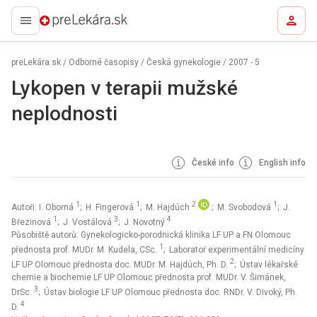
preLekára.sk
preLekára.sk
/
Odborné časopisy
/
Česká gynekologie
/
2007 - 5
Lykopen v terapii mužské
neplodnosti
České info
English info
1
1
2
1
Autoři: I. Oborná
; H. Fingerová
; M. Hajdúch
; M. Svobodová
; J.
1
3
4
Březinová
; J. Vostálová
; J. Novotný
Působiště autorů: Gynekologicko-porodnická klinika LF UP a FN Olomouc
1
přednosta prof. MUDr. M. Kudela, CSc.
; Laboratoř experimentální medicíny
2
LF UP Olomouc přednosta doc. MUDr. M. Hajdúch, Ph. D.
; Ústav lékařské
chemie a biochemie LF UP Olomouc přednosta prof. MUDr. V. Šimánek,
3
DrSc.
; Ústav biologie LF UP Olomouc přednosta doc. RNDr. V. Divoký, Ph.
4
D.