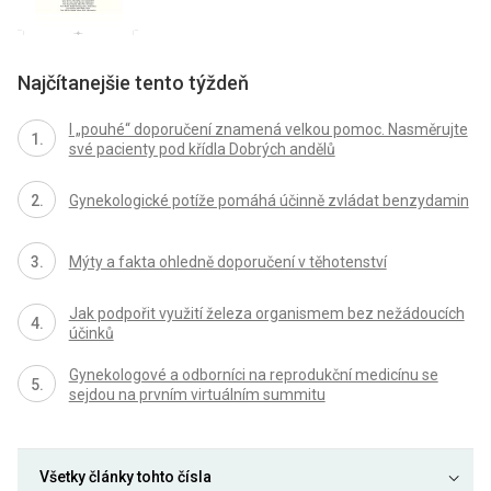
Najčítanejšie tento týždeň
I „pouhé“ doporučení znamená velkou pomoc. Nasměrujte
své pacienty pod křídla Dobrých andělů
Gynekologické potíže pomáhá účinně zvládat benzydamin
Mýty a fakta ohledně doporučení v těhotenství
Jak podpořit využití železa organismem bez nežádoucích
účinků
Gynekologové a odborníci na reprodukční medicínu se
sejdou na prvním virtuálním summitu
Všetky články tohto čísla