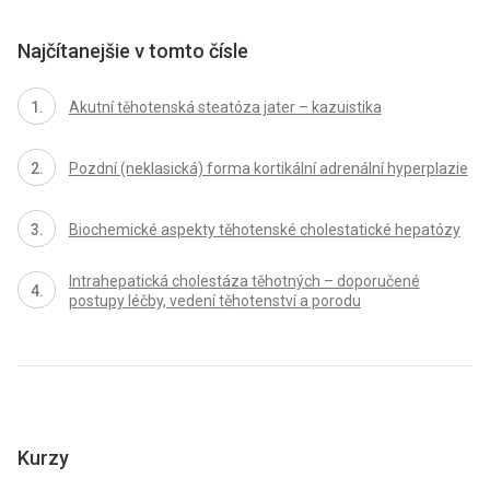
Najčítanejšie v tomto čísle
Akutní těhotenská steatóza jater – kazuistika
Pozdní (neklasická) forma kortikální adrenální hyperplazie
Biochemické aspekty těhotenské cholestatické hepatózy
Intrahepatická cholestáza těhotných – doporučené
postupy léčby, vedení těhotenství a porodu
Kurzy