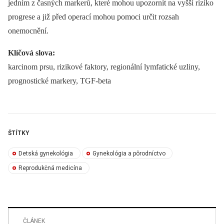
jedním z časných markerů, které mohou upozornit na vyšší riziko
progrese a již před operací mohou pomoci určit rozsah
onemocnění.
Klíčová slova:
karcinom prsu, rizikové faktory, regionální lymfatické uzliny,
prognostické markery, TGF-beta
ŠTÍTKY
Detská gynekológia
Gynekológia a pôrodníctvo
Reprodukčná medicína
ČLÁNEK