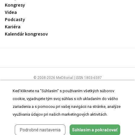
Kongresy
Videa
Podcasty
Kariéra
Kalendár kongresov
© 2008-2026 MeDitorial | ISSN 1803-6597
Stránky preLekára.sk sú určené výhradne odborníkom v zdravotníctve.
Čítajte
prehlásenie
a
Zásady spracovania osobných údajov
.
Keď kliknete na "Súhlasím" s používaním všetkých súborov
cookie, vyjadrujete tým svoj súhlas s ich ukladaním do vášho
zariadenia a s pomocou pri vašej navigácii na stránke, analýze
využívania údajov pri našich marketingových aktivitách.
Podrobné nastavenia
Súhlasím a pokračovať