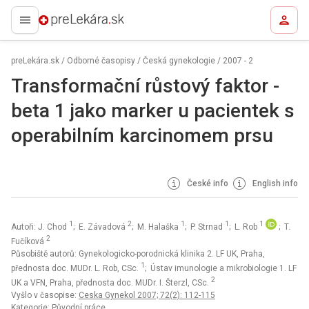
preLekára.sk
preLekára.sk
/
Odborné časopisy
/
Česká gynekologie
/
2007 - 2
Transformační růstový faktor -
beta 1 jako marker u pacientek s
operabilním karcinomem prsu
České info
English info
1
2
1
1
1
Autoři: J. Chod
; E. Závadová
; M. Halaška
; P. Strnad
; L. Rob
; T.
2
Fučíková
Působiště autorů: Gynekologicko-porodnická klinika 2. LF UK, Praha,
1
přednosta doc. MUDr. L. Rob, CSc.
; Ústav imunologie a mikrobiologie 1. LF
2
UK a VFN, Praha, přednosta doc. MUDr. I. Šterzl, CSc.
Vyšlo v časopise:
Ceska Gynekol 2007; 72(2): 112-115
Kategorie: Původní práce