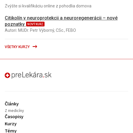
Zvýšte si kvalifikáciu online z pohodlia domova
Citikolín v neuroprotekcii a neuroregenerácii – nové
poznatky
NOVÝ KURZ
Autori: MUDr. Petr Výborný, CSc., FEBO
VŠETKY KURZY
preLekára.sk
Články
Z medicíny
Časopisy
Kurzy
Témy