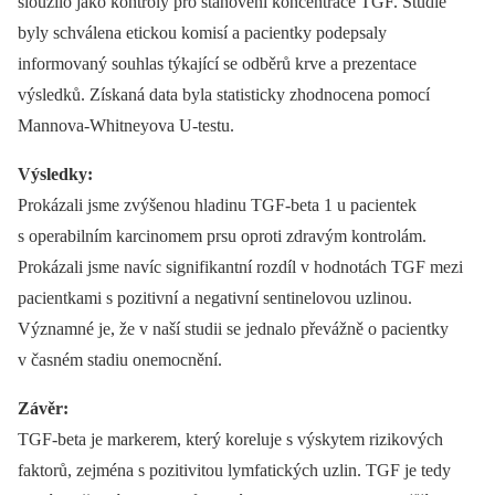
sloužilo jako kontroly pro stanovení koncentrace TGF. Studie
byly schválena etickou komisí a pacientky podepsaly
informovaný souhlas týkající se odběrů krve a prezentace
výsledků. Získaná data byla statisticky zhodnocena pomocí
Mannova-Whitneyova U-testu.
Výsledky:
Prokázali jsme zvýšenou hladinu TGF-beta 1 u pacientek
s operabilním karcinomem prsu oproti zdravým kontrolám.
Prokázali jsme navíc signifikantní rozdíl v hodnotách TGF mezi
pacientkami s pozitivní a negativní sentinelovou uzlinou.
Významné je, že v naší studii se jednalo převážně o pacientky
v časném stadiu onemocnění.
Závěr:
TGF-beta je markerem, který koreluje s výskytem rizikových
faktorů, zejména s pozitivitou lymfatických uzlin. TGF je tedy