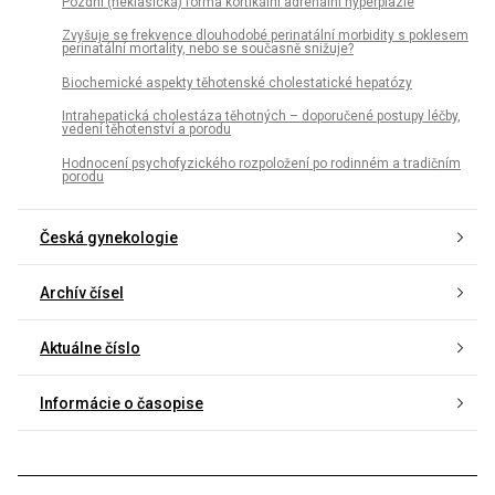
Pozdní (neklasická) forma kortikální adrenální hyperplazie
Zvyšuje se frekvence dlouhodobé perinatální morbidity s poklesem
perinatální mortality, nebo se současně snižuje?
Biochemické aspekty těhotenské cholestatické hepatózy
Intrahepatická cholestáza těhotných – doporučené postupy léčby,
vedení těhotenství a porodu
Hodnocení psychofyzického rozpoložení po rodinném a tradičním
porodu
Česká gynekologie
Archív čísel
Aktuálne číslo
Informácie o časopise