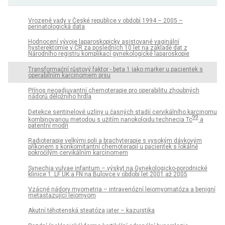
Vrozené vady v České republice v období 1994 – 2005 –
perinatologická data
Hodnocení vývoje laparoskopicky asistované vaginální
hysterektomie v ČR za posledních 10 let na základě dat z
Národního registru komplikací gynekologické laparoskopie
Transformační růstový faktor - beta 1 jako marker u pacientek s
operabilním karcinomem prsu
Přínos neoadjuvantní chemoterapie pro operabilitu zhoubných
nádorů děložního hrdla
Detekce sentinelové uzliny u časných stadií cervikálního karcinomu
99
kombinovanou metodou s užitím nanokoloidu technecia Tc
a
patentní modři
Radioterapie velkými poli a brachyterapie s vysokým dávkovým
příkonem s konkomitantní chemoterapií u pacientek s lokálně
pokročilým cervikálním karcinomem
Synechia vulvae infantum – výskyt na Gynekologicko-porodnické
klinice 1. LF UK a FN na Bulovce v období let 2001 až 2005
Vzácné nádory myometria – intravenózní leiomyomatóza a benigní
metastazující leiomyom
Akutní těhotenská steatóza jater – kazuistika