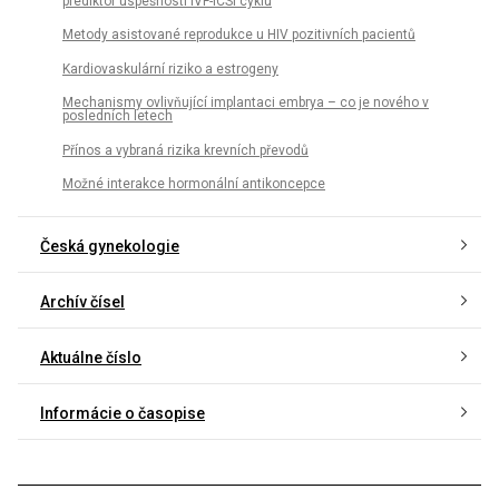
prediktor úspešnosti IVF-ICSI cyklu
Metody asistované reprodukce u HIV pozitivních pacientů
Kardiovaskulární riziko a estrogeny
Mechanismy ovlivňující implantaci embrya – co je nového v
posledních letech
Přínos a vybraná rizika krevních převodů
Možné interakce hormonální antikoncepce
Česká gynekologie
Archív čísel
Aktuálne číslo
Informácie o časopise