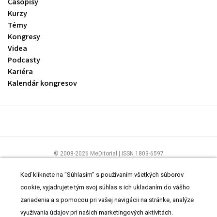
Časopisy
Kurzy
Témy
Kongresy
Videa
Podcasty
Kariéra
Kalendár kongresov
© 2008-2026 MeDitorial | ISSN 1803-6597
Stránky preLekára.sk sú určené výhradne odborníkom v zdravotníctve.
Čítajte
prehlásenie
a
Zásady spracovania osobných údajov
.
Keď kliknete na "Súhlasím" s používaním všetkých súborov
cookie, vyjadrujete tým svoj súhlas s ich ukladaním do vášho
zariadenia a s pomocou pri vašej navigácii na stránke, analýze
využívania údajov pri našich marketingových aktivitách.