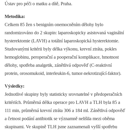
Ústav pro péči o matku a dítě, Praha.
Metodika:
Celkem 85 žen s benigním onemocněním dělohy bylo
randomizováno do 2 skupin: laparoskopicky asistovaná vaginální
hysterektomie (LAVH) a totální laparoskopická hysterektomie.
Studovanými kritérii byly délka výkonu, krevní ztráta, pokles
hemoglobinu, peroperační a pooperační komplikace, hmotnost
dělohy, spotřeba analgetik, zánětlivá odpověď (C-reaktivní
protein, orosomukoid, interleukin-6, tumor-nekrotizující-faktor).
Výsledky:
Jednotlivé skupiny byly statisticky srovnatelné v předoperačních
kritériích. Průměrná délka operace pro LAVH a TLH byla 85 a
111 min, průměrná krevní ztráta 306 a 184 ml. Zánětlivá odpověď
a četnost podání antibiotik se významně nelišila mezi oběma
skupinami. Ve skupině TLH jsme zaznamenali vyšší spotřebu