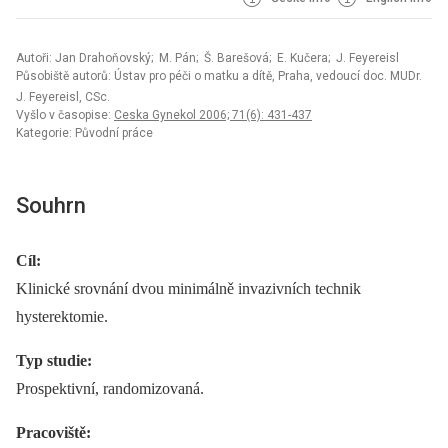
Autoři: Jan Drahoňovský; M. Pán; Š. Barešová; E. Kučera; J. Feyereisl
Působiště autorů: Ústav pro péči o matku a dítě, Praha, vedoucí doc. MUDr.
J. Feyereisl, CSc.
Vyšlo v časopise:
Ceska Gynekol 2006; 71(6): 431-437
Kategorie: Původní práce
Souhrn
Cíl:
Klinické srovnání dvou minimálně invazivních technik
hysterektomie.
Typ studie:
Prospektivní, randomizovaná.
Pracoviště: