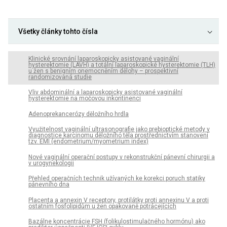
Všetky články tohto čísla
Klinické srovnání laparoskopicky asistované vaginální
hysterektomie (LAVH) a totální laparoskopické hysterektomie (TLH)
u žen s benigním onemocněním dělohy – prospektivní
randomizovaná studie
Vliv abdominální a laparoskopicky asistované vaginální
hysterektomie na močovou inkontinenci
Adenoprekancerózy děložního hrdla
Využitelnost vaginální ultrasonografie jako prebioptické metody v
diagnostice karcinomu děložního těla prostřednictvím stanovení
tzv. EMI (endometrium/myometrium index)
Nové vaginální operační postupy v rekonstrukční pánevní chirurgii a
v urogynekologii
Přehled operačních technik užívaných ke korekci poruch statiky
pánevního dna
Placenta a annexin V receptory, protilátky proti annexinu V a proti
ostatním fosfolipidům u žen opakovaně potrácejících
Bazálne koncentrácie FSH (folikulostimulačného hormónu) ako