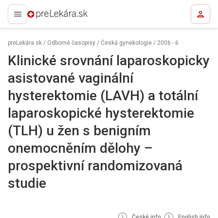
preLekára.sk
preLekára.sk
/
Odborné časopisy
/
Česká gynekologie
/
2006 - 6
Klinické srovnání laparoskopicky
asistované vaginální
hysterektomie (LAVH) a totální
laparoskopické hysterektomie
(TLH) u žen s benigním
onemocněním dělohy –
prospektivní randomizovaná
studie
České info
English info