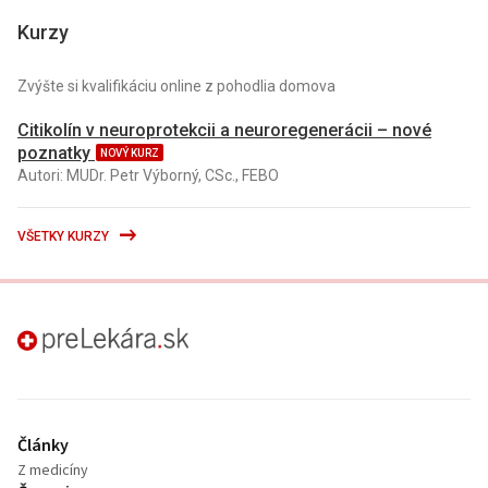
Kurzy
Zvýšte si kvalifikáciu online z pohodlia domova
Citikolín v neuroprotekcii a neuroregenerácii – nové
poznatky
NOVÝ KURZ
Autori: MUDr. Petr Výborný, CSc., FEBO
VŠETKY KURZY
preLekára.sk
Články
Z medicíny