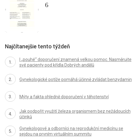
6
Najčítanejšie tento týždeň
I „pouhé“ doporučení znamená velkou pomoc. Nasměrujte
své pacienty pod křídla Dobrých andělů
Gynekologické potíže pomáhá účinně zvládat benzydamin
Mýty a fakta ohledně doporučení v těhotenství
Jak podpořit využití železa organismem bez nežádoucích
účinků
Gynekologové a odborníci na reprodukční medicínu se
sejdou na prvním virtuálním summitu