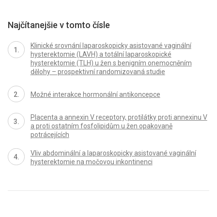
Najčítanejšie v tomto čísle
Klinické srovnání laparoskopicky asistované vaginální
hysterektomie (LAVH) a totální laparoskopické
hysterektomie (TLH) u žen s benigním onemocněním
dělohy – prospektivní randomizovaná studie
Možné interakce hormonální antikoncepce
Placenta a annexin V receptory, protilátky proti annexinu V
a proti ostatním fosfolipidům u žen opakovaně
potrácejících
Vliv abdominální a laparoskopicky asistované vaginální
hysterektomie na močovou inkontinenci