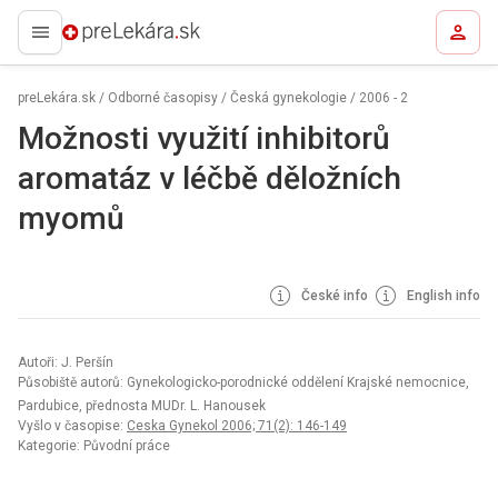
preLekára.sk
preLekára.sk
/
Odborné časopisy
/
Česká gynekologie
/
2006 - 2
Možnosti využití inhibitorů
aromatáz v léčbě děložních
myomů
České info
English info
Autoři: J. Peršín
Působiště autorů: Gynekologicko-porodnické oddělení Krajské nemocnice,
Pardubice, přednosta MUDr. L. Hanousek
Vyšlo v časopise:
Ceska Gynekol 2006; 71(2): 146-149
Kategorie: Původní práce