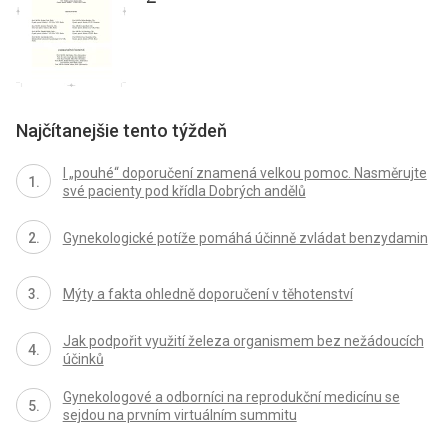
Najčítanejšie tento týždeň
I „pouhé“ doporučení znamená velkou pomoc. Nasměrujte
své pacienty pod křídla Dobrých andělů
Gynekologické potíže pomáhá účinně zvládat benzydamin
Mýty a fakta ohledně doporučení v těhotenství
Jak podpořit využití železa organismem bez nežádoucích
účinků
Gynekologové a odborníci na reprodukční medicínu se
sejdou na prvním virtuálním summitu