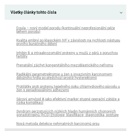
Všetky články tohto čísla
Doula – nový model porodu (kontinuální neprofesionální péče
během porodu)
Kvalita embryí po klasickém IVF v závislosti na rychlosti nástupu
prvního buněčného dělení
Inhibin B a intraakrozomální proteiny u mužů z párů s poruchou
fertility
Prenatální záchyt kongenitálního mezoblastického nefromu
Radikální parametrektomie u žen s invazivním karcinomem
děložního hrdla po předchozí prosté hysterektomii
Protilátky proti proteinu tepelného šoku chlamydiového původu u
žen s periadnexálními adhezemi
Sérový amyloid A jako efektivní marker stupně operační zátěže a
rizika komplikací
Syndrom perzistujících nízkých hladin humánních choriových
gonadotropinů (hCG) Etiologie, klasifikace, diagnostika, postupy
Nová metoda detekce nehmatných karcinomů prsu