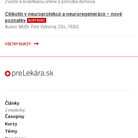
Zvýšte si kvalifikáciu online z pohodlia domova
Citikolín v neuroprotekcii a neuroregenerácii – nové
poznatky
NOVÝ KURZ
Autori: MUDr. Petr Výborný, CSc., FEBO
VŠETKY KURZY
preLekára.sk
Články
Z medicíny
Časopisy
Kurzy
Témy