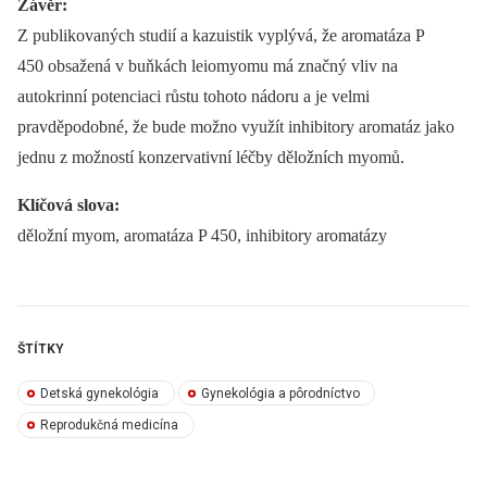
Závěr:
Z publikovaných studií a kazuistik vyplývá, že aromatáza P
450 obsažená v buňkách leiomyomu má značný vliv na
autokrinní potenciaci růstu tohoto nádoru a je velmi
pravděpodobné, že bude možno využít inhibitory aromatáz jako
jednu z možností konzervativní léčby děložních myomů.
Klíčová slova:
děložní myom, aromatáza P 450, inhibitory aromatázy
ŠTÍTKY
Detská gynekológia
Gynekológia a pôrodníctvo
Reprodukčná medicína