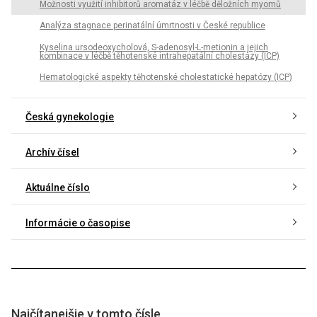
Možnosti využití inhibitorů aromatáz v léčbě děložních myomů
Analýza stagnace perinatální úmrtnosti v České republice
Kyselina ursodeoxycholová, S-adenosyl-L-metionin a jejich
kombinace v léčbě těhotenské intrahepatální cholestázy (ICP)
Hematologické aspekty těhotenské cholestatické hepatózy (ICP)
Česká gynekologie
Archív čísel
Aktuálne číslo
Informácie o časopise
Najčítanejšie v tomto čísle