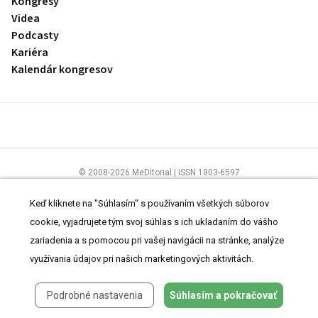
Kongresy
Videa
Podcasty
Kariéra
Kalendár kongresov
© 2008-2026 MeDitorial | ISSN 1803-6597
Stránky preLekára.sk sú určené výhradne odborníkom v zdravotníctve.
Čítajte
prehlásenie
a
Zásady spracovania osobných údajov
.
Keď kliknete na "Súhlasím" s používaním všetkých súborov
cookie, vyjadrujete tým svoj súhlas s ich ukladaním do vášho
zariadenia a s pomocou pri vašej navigácii na stránke, analýze
využívania údajov pri našich marketingových aktivitách.
Podrobné nastavenia
Súhlasím a pokračovať