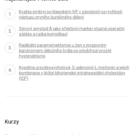
Kvalita embryí po klasickém IVF v závislosti na rychlosti
nástupu prvního buněčného dělení
Sérový amyloid A jako efektivní marker stupně operační
zátěže a rizika komplikací
Radikální parametrektomie u žen s invazivním
karcinomem děložního hrdla po předchozí prosté
hysterektomii
Kyselina ursodeoxycholová, S-adenosyl-L-metionin a jejich
kombinace v léčbě těhotenské intrahepatální cholestázy
(ICP)
Kurzy