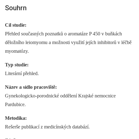
Souhrn
Cíl studie:
Přehled současných poznatků o aromatáze P 450 v buňkách
děložního leiomyomu a možnosti využití jejích inhibitorů v léčbě
myomatózy.
Typ studie:
Literární přehled.
Název a sídlo pracoviště:
Gynekologicko-porodnické oddělení Krajské nemocnice
Pardubice.
Metodika:
Rešerše publikací z medicínských databází.