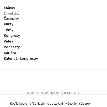
Články
Z medicíny
Časopisy
Kurzy
Témy
Kongresy
Videa
Podcasty
Kariéra
Kalendár kongresov
© 2008-2026 MeDitorial | ISSN 1803-6597
Stránky preLekára.sk sú určené výhradne odborníkom v zdravotníctve.
Čítajte
prehlásenie
a
Zásady spracovania osobných údajov
.
Keď kliknete na "Súhlasím" s používaním všetkých súborov