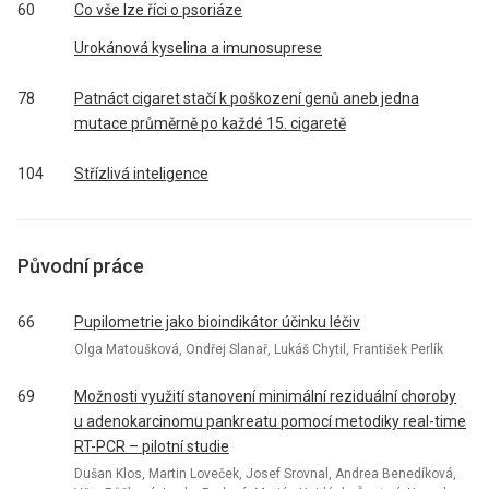
60
Co vše lze říci o psoriáze
Urokánová kyselina a imunosuprese
78
Patnáct cigaret stačí k poškození genů aneb jedna
mutace průměrně po každé 15. cigaretě
104
Střízlivá inteligence
Původní práce
66
Pupilometrie jako bioindikátor účinku léčiv
Olga Matoušková, Ondřej Slanař, Lukáš Chytil, František Perlík
69
Možnosti využití stanovení minimální reziduální choroby
u adenokarcinomu pankreatu pomocí metodiky real-time
RT-PCR – pilotní studie
Dušan Klos, Martin Loveček, Josef Srovnal, Andrea Benedíková,