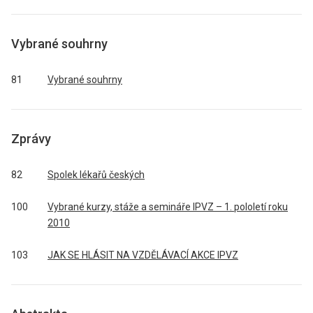
Vybrané souhrny
81
Vybrané souhrny
Zprávy
82
Spolek lékařů českých
100
Vybrané kurzy, stáže a semináře IPVZ – 1. pololetí roku
2010
103
JAK SE HLÁSIT NA VZDĚLÁVACÍ AKCE IPVZ