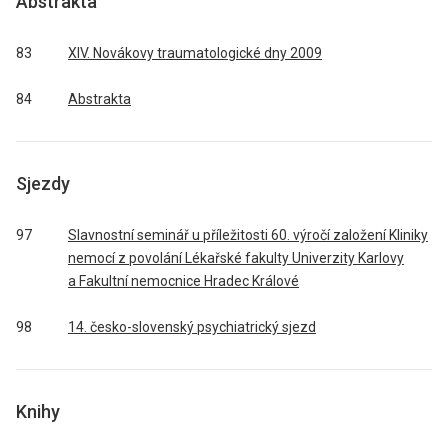
Abstrakta
83
XIV. Novákovy traumatologické dny 2009
84
Abstrakta
Sjezdy
97
Slavnostní seminář u příležitosti 60. výročí založení Kliniky
nemocí z povolání Lékařské fakulty Univerzity Karlovy
a Fakultní nemocnice Hradec Králové
98
14. česko-slovenský psychiatrický sjezd
Knihy