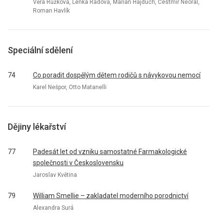
Věra Růžková, Lenka Radová, Marián Hajdúch, Čestmír Neoral,
Roman Havlík
Speciální sdělení
74
Co poradit dospělým dětem rodičů s návykovou nemocí
Karel Nešpor, Otto Matanelli
Dějiny lékařství
77
Padesát let od vzniku samostatné Farmakologické
společnosti v Československu
Jaroslav Květina
79
William Smellie – zakladatel moderního porodnictví
Alexandra Surá