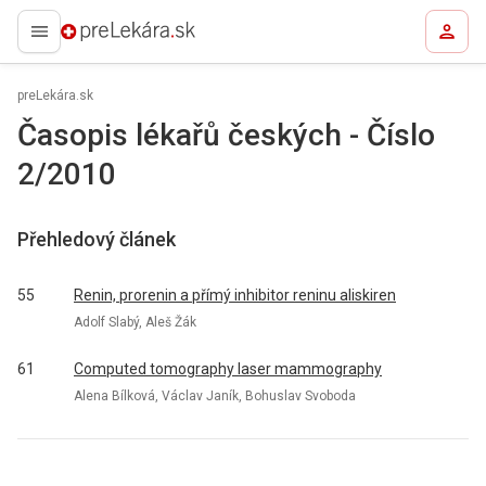
preLekára.sk
preLekára.sk
Časopis lékařů českých - Číslo
2/2010
Přehledový článek
55
Renin, prorenin a přímý inhibitor reninu aliskiren
Adolf Slabý, Aleš Žák
61
Computed tomography laser mammography
Alena Bílková, Václav Janík, Bohuslav Svoboda