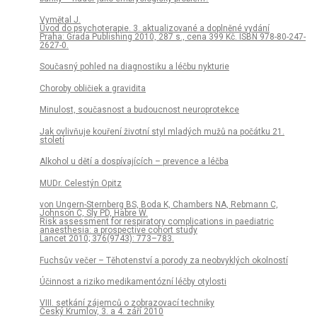
Vymětal J.
Úvod do psychoterapie. 3. aktualizované a doplněné vydání
Praha: Grada Publishing 2010, 287 s., cena 399 Kč. ISBN 978-80-247-
2627-0.
Současný pohled na diagnostiku a léčbu nykturie
Choroby obličiek a gravidita
Minulost, současnost a budoucnost neuroprotekce
Jak ovlivňuje kouření životní styl mladých mužů na počátku 21.
století
Alkohol u dětí a dospívajících – prevence a léčba
MUDr. Celestýn Opitz
von Ungern-Sternberg BS, Boda K, Chambers NA, Rebmann C,
Johnson C, Sly PD, Habre W.
Risk assessment for respiratory complications in paediatric
anaesthesia: a prospective cohort study
Lancet 2010; 376(9743): 773–783.
Fuchsův večer – Těhotenství a porody za neobvyklých okolností
Účinnost a riziko medikamentózní léčby otylosti
VIII. setkání zájemců o zobrazovací techniky
Český Krumlov, 3. a 4. září 2010