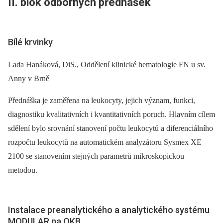
II. blok odborných přednášek
Bílé krvinky
Lada Hanáková, DiS., Oddělení klinické hematologie FN u sv.
Anny v Brně
Přednáška je zaměřena na leukocyty, jejich význam, funkci,
diagnostiku kvalitativních i kvantitativních poruch. Hlavním cílem
sdělení bylo srovnání stanovení počtu leukocytů a diferenciálního
rozpočtu leukocytů na automatickém analyzátoru Sysmex XE
2100 se stanovením stejných parametrů mikroskopickou
metodou.
Instalace preanalytického a analytického systému
MODULAR na OKB