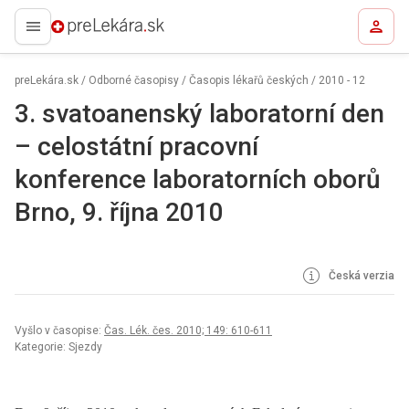
preLekára.sk
preLekára.sk
/
Odborné časopisy
/
Časopis lékařů českých
/
2010 - 12
3. svatoanenský laboratorní den
– celostátní pracovní
konference laboratorních oborů
Brno, 9. října 2010
Česká verzia
Vyšlo v časopise:
Čas. Lék. čes. 2010; 149: 610-611
Kategorie: Sjezdy