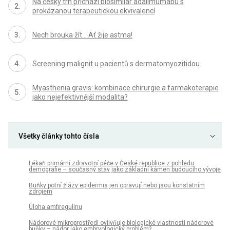
Na český trh přichází biosimilar adalimumabu s
prokázanou terapeutickou ekvivalencí
Nech brouka žít… Ať žije astma!
Screening malignit u pacientů s dermatomyozitidou
Myasthenia gravis: kombinace chirurgie a farmakoterapie
jako nejefektivnější modalita?
Všetky články tohto čísla
Lékaři primární zdravotní péče v České republice z pohledu
demografie – současný stav jako základní kámen budoucího vývoje
Buňky potní žlázy epidermis jen opravují nebo jsou konstatním
zdrojem
Úloha amfiregulinu
Nádorové mikroprostředí ovlivňuje biologické vlastnosti nádorové
buňky – nádor jako embryologický problém?