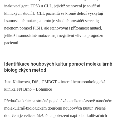
inaktivací genu TP53 u CLL, jejichž stanovení je součástí
klinických studií.U CLL pacientů se kromě delecí vyskytují
i samostatné mutace, a proto je vhodné provádět screenig
nejenom pomocí FISH, ale stanovovat i přítomnost mutací,
jelikož i samostatné mutace mají negativní vliv na prognózu
pacientů.
Identifikace houbových kultur pomocí molekulárně
biologických metod
Jana Kalincová, DiS., CMBGT –⁠ interní hematoonkologická
klinika FN Brno –⁠ Bohunice
Přednáška krátce a stručně pojednává o celkem časově náročném
molekulárně-biologickém dourčení houbových kultur. Přesné
dourčení je velice důležité na potvrzení například kultivačních