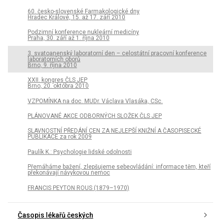
60. česko-slovenské Farmakologické dny
Hradec Králové, 15. až 17. září 2010
Podzimní konference nukleární medicíny
Praha, 30. září až 1. října 2010
3. svatoanenský laboratorní den – celostátní pracovní konference
laboratorních oborů
Brno, 9. října 2010
XXII. kongres ČLS JEP
Brno, 20. októbra 2010
VZPOMÍNKA na doc. MUDr. Václava Vlasáka, CSc.
PLÁNOVANÉ AKCE ODBORNÝCH SLOŽEK ČLS JEP
SLAVNOSTNÍ PŘEDÁNÍ CEN ZA NEJLEPŠÍ KNIŽNÍ A ČASOPISECKÉ
PUBLIKACE za rok 2009
Paulík K.: Psychologie lidské odolnosti
Přemáháme bažení, zlepšujeme sebeovládání: informace těm, kteří
překonávají návykovou nemoc
FRANCIS PEYTON ROUS (1879–1970)
Časopis lékařů českých