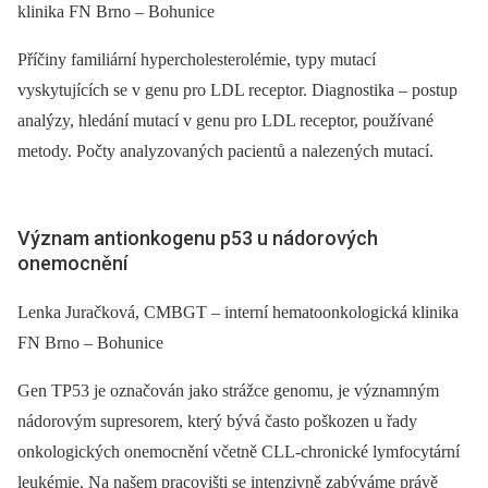
klinika FN Brno –⁠ Bohunice
Příčiny familiární hypercholesterolémie, typy mutací
vyskytujících se v genu pro LDL receptor. Diagnostika –⁠ postup
analýzy, hledání mutací v genu pro LDL receptor, používané
metody. Počty analyzovaných pacientů a nalezených mutací.
Význam antionkogenu p53 u nádorových
onemocnění
Lenka Juračková, CMBGT –⁠ interní hematoonkologická klinika
FN Brno –⁠ Bohunice
Gen TP53 je označován jako strážce genomu, je významným
nádorovým supresorem, který bývá často poškozen u řady
onkologických onemocnění včetně CLL-chronické lymfocytární
leukémie. Na našem pracovišti se intenzivně zabýváme právě