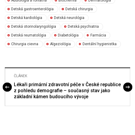
Audiológia a foniatria
Biochémia
Dermatológia
Detská gastroenterológia
Detská chirurgia
Detská kardiológia
Detská neurológia
Detská otorinolaryngológia
Detská psychiatria
Detská reumatológia
Diabetológia
Farmácia
Chirurgia cievna
Algeziológia
Dentální hygienistka
ČLÁNEK
Lékaři primární zdravotní péče v České republice
z pohledu demografie – současný stav jako
základní kámen budoucího vývoje