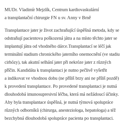
MUDr. Vladimír Mejzlík, Centrum kardiovaskulární
a transplantační chirurgie FN u sv. Anny v Brně
Transplantace jater je život zachraňující úspěšná metoda, kdy se
odstraňují pacientova poškozená játra a na místo těchto jater se
implantují játra od vhodného dárce.Transplantací se léčí jak
terminální stadium chronického jaterního onemocnění (ve stadiu
cirhózy), tak akutní selhání jater při nekróze jater z různých
příčin. Kandidáta k transplantaci je nutno pečlivě vyšetřit
a indikovat ve vhodnou dobu (ne příliš brzy ani ne příliš pozdě)
k provedení transplantace. Po provedené transplantaci je nutná
dlouhodobá imunosupresivní léčba, která má nežádoucí účinky.
Aby byla transplantace úspěšná, je nutná týmová spolupráce
různých odborníků (chirurga, anesteziologa, hepatologa) a též
bezchybná dlouhodobá spolupráce pacienta po transplantaci.