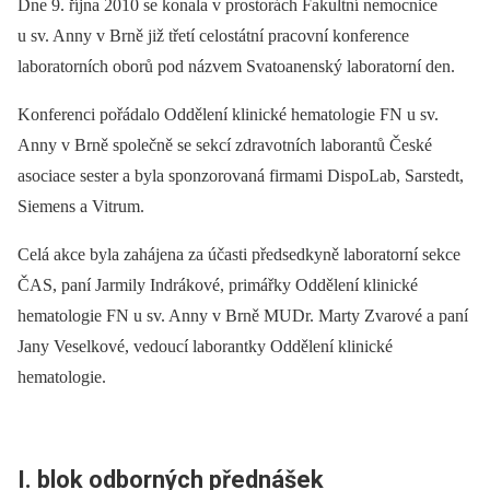
Dne 9. října 2010 se konala v prostorách Fakultní nemocnice
u sv. Anny v Brně již třetí celostátní pracovní konference
laboratorních oborů pod názvem Svatoanenský laboratorní den.
Konferenci pořádalo Oddělení klinické hematologie FN u sv.
Anny v Brně společně se sekcí zdravotních laborantů České
asociace sester a byla sponzorovaná firmami DispoLab, Sarstedt,
Siemens a Vitrum.
Celá akce byla zahájena za účasti předsedkyně laboratorní sekce
ČAS, paní Jarmily Indrákové, primářky Oddělení klinické
hematologie FN u sv. Anny v Brně MUDr. Marty Zvarové a paní
Jany Veselkové, vedoucí laborantky Oddělení klinické
hematologie.
I. blok odborných přednášek