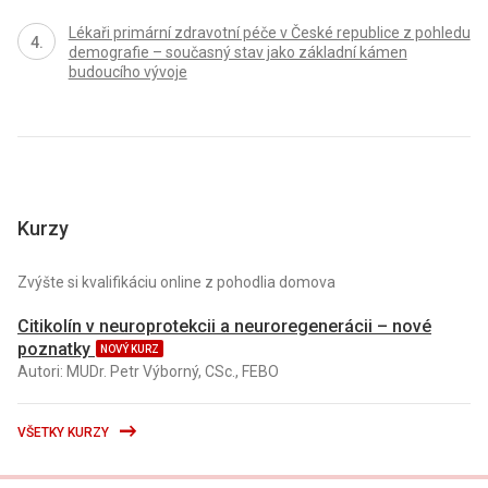
Lékaři primární zdravotní péče v České republice z pohledu
demografie – současný stav jako základní kámen
budoucího vývoje
Kurzy
Zvýšte si kvalifikáciu online z pohodlia domova
Citikolín v neuroprotekcii a neuroregenerácii – nové
poznatky
NOVÝ KURZ
Autori: MUDr. Petr Výborný, CSc., FEBO
VŠETKY KURZY