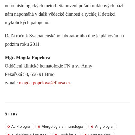
nebo histologických metod. Stanovení pořadí nukleových bází
nám napomáhá v další vědecké činnosti a rychlejší detekci
mykotických patogenů.
Další ročník Svatoanenského laboratorního dne je plánován na
podzim roku 2011.
Mgr. Magda Popelová
Oddělení klinické hematologie FN u sv. Anny
Pekařská 53, 656 91 Brno
e-mail:
magda.popelova@fnusa.cz
ŠTÍTKY
Adiktológia
Alergológia a imunológia
Angiológia