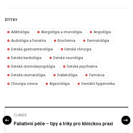
ŠTÍTKY
Adiktológia
Alergológia a imunológia
Angiológia
Audiológia a foniatria
Biochémia
Dermatológia
Detská gastroenterológia
Detská chirurgia
Detská kardiológia
Detská neurológia
Detská otorinolaryngológia
Detská psychiatria
Detská reumatológia
Diabetológia
Farmácia
Chirurgia cievna
Algeziológia
Dentální hygienistka
ČLÁNEK
Paliativní péče – tipy a triky pro klinickou praxi