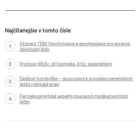
Najčítanejšie v tomto čísle
Význam TDM, fenotypizace a genotypizace pro správné
dávkování léčiv
Profesor MUDr. Jiří Homolka, DrSc. šedesátiletý
Dědičné trombofilie – doporučení k provádění genetických
testů v klinické praxi
Farmakogenetické aspekty současné medikamentózní
léčby