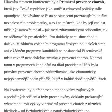
Hlavním tématem konference byla
Primární prevence chorob
,
která je v České republice jako součást zdravotní politiky stále
opomíjena. Setkáváme se často se situacemi prozrazujícími totální
neznalost této problematiky, a to i na místech, kde by její znalost
měla být samozřejmostí –⁠ jak mezi zdravotnickými odborníky, tak
ve sdělovacích prostředcích. Pro doklady nemusíme chodit
daleko. V žádném volebním programu českých politických stran
ani v žádném programu kandidátů na poslanecká či senátorská
místa rovněž nenacházíme zmínku o prevenci chorob. Naproti
tomu v programech kandidátů na úřad prezidenta USA byla
primární prevence chorob zdůrazňována jako ekonomicky
nejvýznamnější počin přinášející již v krátké době největší užitek.
Na konferenci bylo předneseno mnoho velmi zajímavých
a podnětných sdělení a byly prezentovány doklady prokazující
významnou roli výživy v primární prevenci chorob z různých
hledisek –⁠ od fyziologických a patofyziologických, po