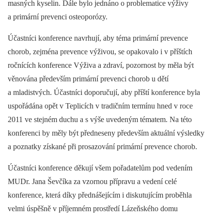
masných kyselin. Dále bylo jednáno o problematice výživy
a primární prevenci osteoporózy.
Účastníci konference navrhují, aby téma primární prevence
chorob, zejména prevence výživou, se opakovalo i v příštích
ročnících konference Výživa a zdraví, pozornost by měla být
věnována především primární prevenci chorob u dětí
a mladistvých. Účastníci doporučují, aby příští konference byla
uspořádána opět v Teplicích v tradičním termínu hned v roce
2011 ve stejném duchu a s výše uvedeným tématem. Na této
konferenci by měly být předneseny především aktuální výsledky
a poznatky získané při prosazování primární prevence chorob.
Účastníci konference děkují všem pořadatelům pod vedením
MUDr. Jana Ševčíka za vzornou přípravu a vedení celé
konference, která díky přednášejícím i diskutujícím proběhla
velmi úspěšně v příjemném prostředí Lázeňského domu