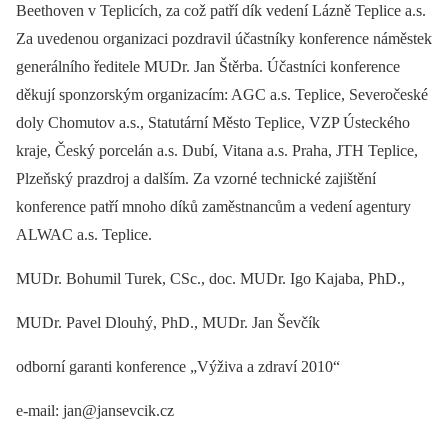
Beethoven v Teplicích, za což patří dík vedení Lázně Teplice a.s.
Za uvedenou organizaci pozdravil účastníky konference náměstek
generálního ředitele MUDr. Jan Štěrba. Účastníci konference
děkují sponzorským organizacím: AGC a.s. Teplice, Severočeské
doly Chomutov a.s., Statutární Město Teplice, VZP Ústeckého
kraje, Český porcelán a.s. Dubí, Vitana a.s. Praha, JTH Teplice,
Plzeňský prazdroj a dalším. Za vzorné technické zajištění
konference patří mnoho díků zaměstnancům a vedení agentury
ALWAC a.s. Teplice.
MUDr. Bohumil Turek, CSc., doc. MUDr. Igo Kajaba, PhD.,
MUDr. Pavel Dlouhý, PhD., MUDr. Jan Ševčík
odborní garanti konference „Výživa a zdraví 2010“
e-mail: jan@jansevcik.cz