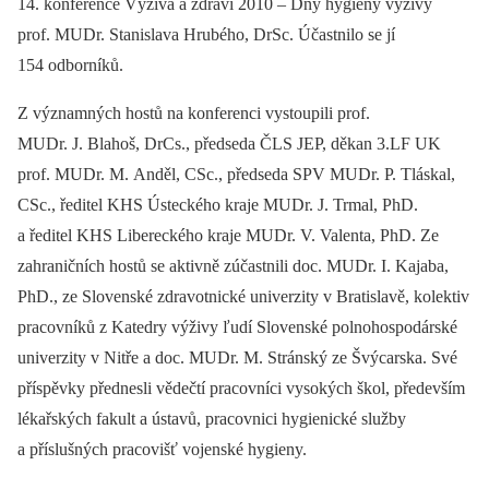
14. konference Výživa a zdraví 2010 –⁠ Dny hygieny výživy
prof. MUDr. Stanislava Hrubého, DrSc. Účastnilo se jí
154 odborníků.
Z významných hostů na konferenci vystoupili prof.
MUDr. J. Blahoš, DrCs., předseda ČLS JEP, děkan 3.LF UK
prof. MUDr. M. Anděl, CSc., předseda SPV MUDr. P. Tláskal,
CSc., ředitel KHS Ústeckého kraje MUDr. J. Trmal, PhD.
a ředitel KHS Libereckého kraje MUDr. V. Valenta, PhD. Ze
zahraničních hostů se aktivně zúčastnili doc. MUDr. I. Kajaba,
PhD., ze Slovenské zdravotnické univerzity v Bratislavě, kolektiv
pracovníků z Katedry výživy ľudí Slovenské polnohospodárské
univerzity v Nitře a doc. MUDr. M. Stránský ze Švýcarska. Své
příspěvky přednesli vědečtí pracovníci vysokých škol, především
lékařských fakult a ústavů, pracovnici hygienické služby
a příslušných pracovišť vojenské hygieny.