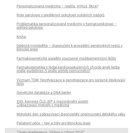
Personalizovaná medicína – realita, mýtus, fikce?
Role patologie v prediktivní onkologii solidních nádorů
Problematika personalizované medicíny v hematoonkologii –
pohled patologa
Kniha
Dědičné trombofilie – doporučení k provádění genetických testů v
klinické praxi
Farmakogenetické aspekty současné medikamentózní léčby
Farmakogenetika v léčbě kardiovaskulárních chorob aneb léčba
podle guidelines či podle potřeb nemocného?
Význam TDM, fenotypizace a genotypizace pro správné dávkování
léčiv
Genetické databáze a DNA banky
XXII. kongres ČLS JEP s mezinárodní účastí
Zobrazovací metody v medicíně
Motolský den zobrazovací diagnostiky onemocnění dětského věku
Paliativní péče – tipy a triky pro klinickou praxi
Závěry konference „Výživa a zdraví 2010“