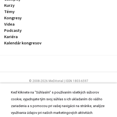
Kurzy
Témy
Kongresy
Videa
Podcasty
Kariéra
Kalendár kongresov
© 2008-2026 MeDitorial | ISSN 1803-6597
Stránky preLekára.sk sú určené výhradne odborníkom v zdravotníctve.
Čítajte
prehlásenie
a
Zásady spracovania osobných údajov
.
Keď kliknete na "Súhlasím" s používaním všetkých súborov
cookie, vyjadrujete tým svoj súhlas s ich ukladaním do vášho
zariadenia a s pomocou pri vašej navigácii na stránke, analýze
využívania údajov pri našich marketingových aktivitách.