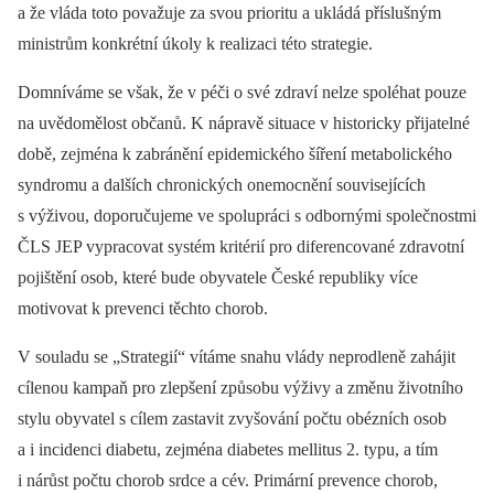
a že vláda toto považuje za svou prioritu a ukládá příslušným
ministrům konkrétní úkoly k realizaci této strategie.
Domníváme se však, že v péči o své zdraví nelze spoléhat pouze
na uvědomělost občanů. K nápravě situace v historicky přijatelné
době, zejména k zabránění epidemického šíření metabolického
syndromu a dalších chronických onemocnění souvisejících
s výživou, doporučujeme ve spolupráci s odbornými společnostmi
ČLS JEP vypracovat systém kritérií pro diferencované zdravotní
pojištění osob, které bude obyvatele České republiky více
motivovat k prevenci těchto chorob.
V souladu se „Strategií“ vítáme snahu vlády neprodleně zahájit
cílenou kampaň pro zlepšení způsobu výživy a změnu životního
stylu obyvatel s cílem zastavit zvyšování počtu obézních osob
a i incidenci diabetu, zejména diabetes mellitus 2. typu, a tím
i nárůst počtu chorob srdce a cév. Primární prevence chorob,