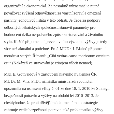
organizační a ekonomická. Za nesmírně významné je nutné
považovat zvýšení odpovědnosti za vlastní zdraví a omezení
pasivity jednotlivců i státu v této oblasti. Je třeba za podpory
odborných lékařských společností stanovit parametry pro
hodnocení rizika nesprávného způsobu stravování a životního
stylu. Každé připomenutí preventivního významu výživy je tedy
více než aktuální a potřebné. Prof. MUDr. J. Blahoš připomenul
moudrost starých Římanů: „Cibi veritas causa morborum omnium
est.“ (Nekázeň ve stravování je zdrojem všech nemocí).
Mgr. E. Gottvaldová v zastoupení hlavního hygienika ČR
MUDr. M. Víta, PhD., náměstka ministra zdravotnictví,
upozornila na usnesení vlády č. 61 ze dne 18. 1. 2010 ke Strategii
bezpečnosti potravin a výživy na období let 2010–2013. Je
chvályhodné, že proti dřívějším dokumentům tato strategie
zahrnuje vedle bezpečnosti potravin také problematiku výživy