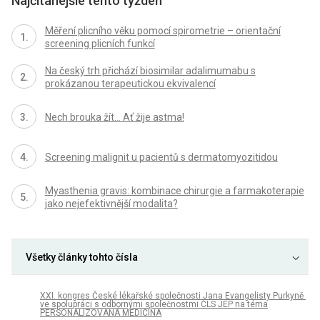
Najčítanejšie tento týždeň
Měření plicního věku pomocí spirometrie – orientační
screening plicních funkcí
Na český trh přichází biosimilar adalimumabu s
prokázanou terapeutickou ekvivalencí
Nech brouka žít… Ať žije astma!
Screening malignit u pacientů s dermatomyozitidou
Myasthenia gravis: kombinace chirurgie a farmakoterapie
jako nejefektivnější modalita?
Všetky články tohto čísla
XXI. kongres České lékařské společnosti Jana Evangelisty Purkyně
ve spolupráci s odbornými společnostmi ČLS JEP na téma
PERSONALIZOVANÁ MEDICÍNA