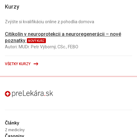
Kurzy
Zvýšte si kvalifikáciu online z pohodlia domova
Citikolín v neuroprotekcii a neuroregenerácii – nové
poznatky
NOVÝ KURZ
Autori: MUDr. Petr Výborný, CSc., FEBO
VŠETKY KURZY
preLekára.sk
Články
Z medicíny
Časopisy